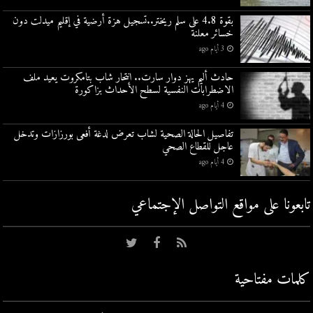
بقوة 4.8 على سلم ريختر..تسجيل هزة أرضية في إقليم ميدلت دون
خسائر معلنة
3 أيام ago
حادث أليم يهز دوار سارت.. انتحار شاب بتامكروت يعيد ملف
الاضطرابات النفسية لسطح الأحداث بزاكورة
4 أيام ago
تفاصيل الحالة الصحية لشاب تعرض لدغة أفعى بورزازات وتدخل
عاجل للقطاع الصحي
4 أيام ago
تابعونا على مواقع التواصل اﻹجتماعي
كلمات مفتاحية