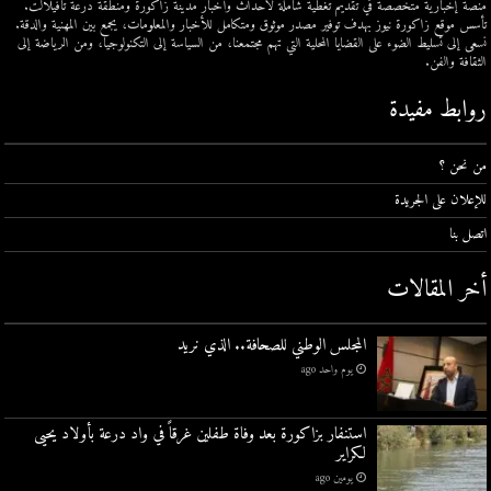
منصة إخبارية متخصصة في تقديم تغطية شاملة لأحداث وأخبار مدينة زاكورة ومنطقة درعة تافيلالت.
تأسس موقع زاكورة نيوز بهدف توفير مصدر موثوق ومتكامل للأخبار والمعلومات، يجمع بين المهنية والدقة.
نسعى إلى تسليط الضوء على القضايا المحلية التي تهم مجتمعنا، من السياسة إلى التكنولوجيا، ومن الرياضة إلى
الثقافة والفن.
روابط مفيدة
من نحن ؟
للإعلان على الجريدة
اتصل بنا
أخر المقالات
المجلس الوطني للصحافة.. الذي نريد
يوم واحد ago
استنفار بزاكورة بعد وفاة طفلين غرقاً في واد درعة بأولاد يحيى
لكراير
يومين ago