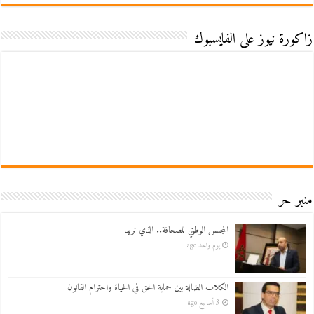
زاكورة نيوز على الفايسبوك
منبر حر
المجلس الوطني للصحافة.. الذي نريد
يوم واحد ago
الكلاب الضالة بين حماية الحق في الحياة واحترام القانون
3 أسابيع ago