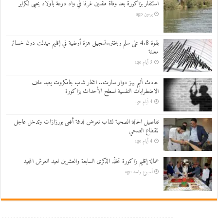
استنفار بزاكورة بعد وفاة طفلين غرقاً في واد درعة بأولاد يحيى لكراير
يومين ago
بقوة 4.8 على سلم ريختر..تسجيل هزة أرضية في إقليم ميدلت دون خسائر
معلنة
3 أيام ago
حادث أليم يهز دوار سارت.. انتحار شاب بتامكروت يعيد ملف
الاضطرابات النفسية لسطح الأحداث بزاكورة
4 أيام ago
تفاصيل الحالة الصحية لشاب تعرض لدغة أفعى بورزازات وتدخل عاجل
للقطاع الصحي
4 أيام ago
عمالة إقليم زاكورة تخلّد الذكرى السابعة والعشرين لعيد العرش المجيد
أسبوع واحد ago