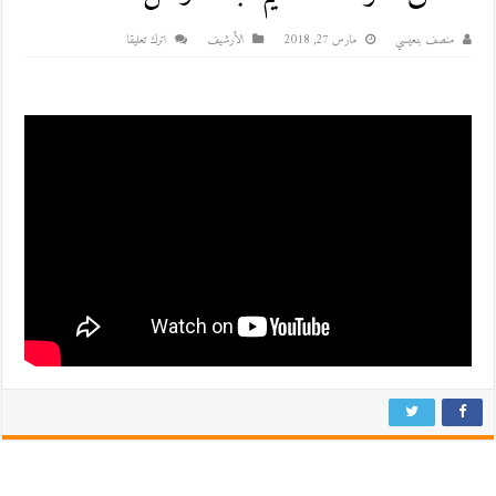
منصف بنعيسي
مارس 27, 2018
اﻷرشيف
اترك تعليقا