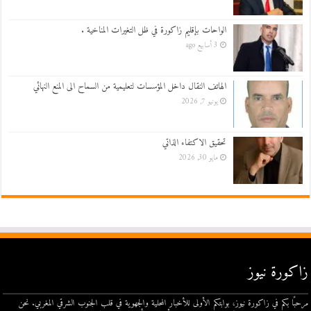
الواحات بإقليم زاكورة في ظل التغيرات المناخية .
3 أسابيع ago
الهاتف النقال داخل المؤسسات لتعليمية من السماح الى المنع النهائي
يونيو 7, 2026
تحقيق الاكتفاء الذاتي
مايو 30, 2026
زاكورة نيوز
مرحبًا بكم في زاكورة نيوز، بوابتكم الأولى للأخبار المحلية والجهوية في قلب الجنوب الشرقي المغربي. نحن