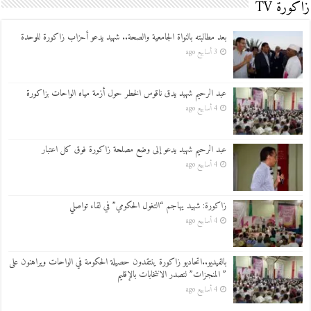
زاكورة TV
بعد مطالبته بالنواة الجامعية والصحة.. شهيد يدعو أحزاب زاكورة للوحدة
3 أسابيع ago
عبد الرحيم شهيد يدق ناقوس الخطر حول أزمة مياه الواحات بزاكورة
4 أسابيع ago
عبد الرحيم شهيد يدعو إلى وضع مصلحة زاكورة فوق كل اعتبار
4 أسابيع ago
زاكورة: شهيد يهاجم “التغول الحكومي” في لقاء تواصلي
4 أسابيع ago
بالفيديو..اتحاديو زاكورة ينتقدون حصيلة الحكومة في الواحات ويراهنون على
” المنجزات” لتصدر الانتخابات بالإقليم
4 أسابيع ago