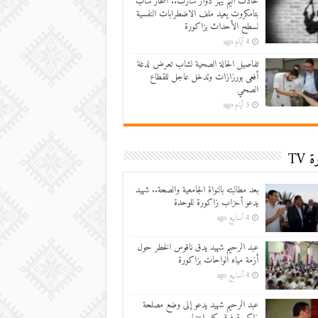
حادث أليم يهز دوار سارت.. انتحار شاب
بتامكروت يعيد ملف الاضطرابات النفسية
لسطح الأحداث بزاكورة
4 أيام ago
تفاصيل الحالة الصحية لشاب تعرض لدغة
أفعى بورزازات وتدخل عاجل للقطاع
الصحي
5 أيام ago
 TV
بعد مطالبته بالنواة الجامعية والصحة.. شهيد
يدعو أحزاب زاكورة للوحدة
4 أسابيع ago
عبد الرحيم شهيد يدق ناقوس الخطر حول
أزمة مياه الواحات بزاكورة
4 أسابيع ago
عبد الرحيم شهيد يدعو إلى وضع مصلحة
زاكورة فوق كل اعتبار