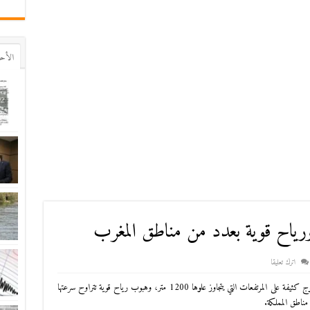
اﻷح
 ورياح قوية بعدد من مناطق المغرب
اترك تعليقا
أعلنت مديرية الأرصاد الجوية الوطنية أنه من المتوقع تساقط ثلوج كثيفة على المرتفعات التي يتجاوز علوها 1200 متر، وهبوب رياح قوية تتراوح سرعتها