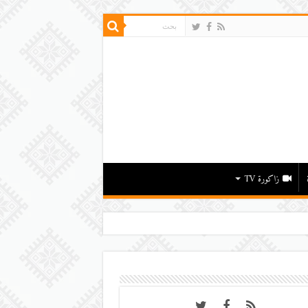
زاكورة TV