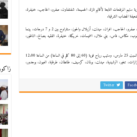
 ستهم المرتفعات التابعة لأقاليم تازة، الحسيمة، شفشفاون، صفرو، الحاجب، خنيفرة،
ضعيفة الهضاب الشرقية.
وحسب النشرة، فإن درجات الحرارة في أقاليم الحسيمة، تازة، صفرو، الحاجب، افران، ميدلت، أزيلال والحوز، ستتراوح بين 2 و 7 درجات، بينما
، مولاي يعقوب، مكناس، فاس، بني ملال، الخميسات، خريبكة، خنيفرة، الفقيه بنصالح، الناظور،
وأشارت المديرية الى أن الطقس البارد سيتواصل إلى صبيحة السبت 25 مارس، وستهب رياح قوية (60 إلى 80 كلم في الساعة) من الساعة 12.00
 الجمعة، في أقاليم ورزازات، تنغير، الرشيدية، ميدلت، بولمان، كرسيف، طانطان، طرفاية، العيون، بوجدور،
زاكورة
Twitter
Faceb