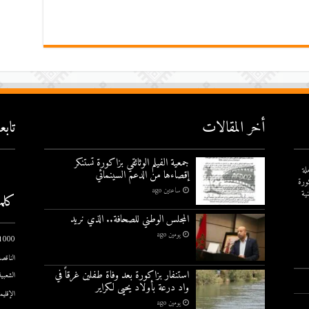
أخر المقالات
تاب
جمعية الفيلم الوثائقي بزاكورة تستنكر
لة
إقصاءها من الدعم السينمائي
ورة
ساعتين ago
ية
كلم
المجلس الوطني للصحافة.. الذي نريد
يومين ago
1000 يوم الاول
الناقصة
استنفار بزاكورة بعد وفاة طفلين غرقاً في
الشعبية
واد درعة بأولاد يحيى لكراير
الإقليم
يومين ago