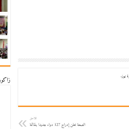
 نيوز.
زاكورة
اللاحق
الصحة تعلن إدراج 127 دواء جديدا بـقائمة