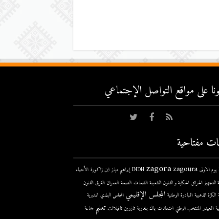
عونا على مواقع التواصل اﻹجتماعي
ات مفتاحية
zagora
zagoura
ى
INDH
إبراهيم دياز
ابن زاكورة
الأحياء
 التجهيز
الحرائق
الحكاية و الفنون الشعبية
الشحات
الصحة
العمران
الغرق
الفنون
المجلس الإقليمي
الكرة الذهبية
المبادرة الوطنية
المجلس البلدي
المديرية
تعليم
ية
المعيدر
المنتخب الوطني
امتحانات
باك
بلغارية
تازرين
تافيلالت
جماعة