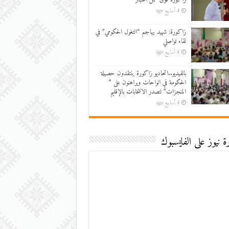
4 أسابيع ago
زاكورة: شهيد يهاجم “التغول الحكومي” في
لقاء تواصلي
4 أسابيع ago
بالفيديو..اتحاديو زاكورة ينتقدون حصيلة
الحكومة في الواحات ويراهنون على ”
المنجزات” لتصدر الانتخابات بالإقليم
4 أسابيع ago
 نيوز على الفايسبوك