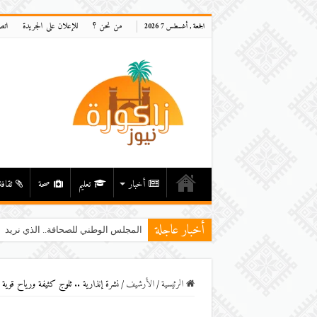
من نحن ؟
للإعلان على الجريدة
اتص
الجمعة , أغسطس 7 2026
أخبار
تعليم
صحة
ثقافة
أخبار عاجلة
المجلس الوطني للصحافة.. الذي نريد
الرئيسية
/
اﻷرشيف
/
نشرة إنذارية .. ثلوج كثيفة ورياح قوية