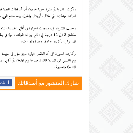
وذكرت المديرية في نشرة جوية خاصة، أن تساقطات ثلجية قوية
افران، ميدلت، بني ملال، أزيلال والحوز، بينما ستهم ثلوج 
ستناهز 8 الى 12 درجة في اقاليم وزان، تاونات
الدريوش، بركان، جرادة، وجدة وتاوريرت.
يوم الخميس الى الساعة 3.00 صباحا يوم
الداخلة والصويرة.
ook
شارك المنشور مع أصدقائك