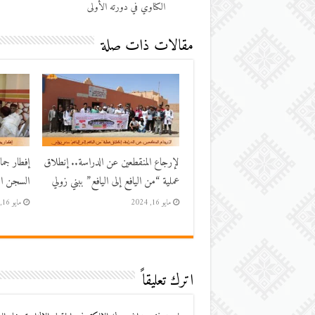
الكناوي في دورته الأولى
مقالات ذات صلة
لإرجاع المنقطعين عن الدراسة.. إنطلاق
إفطار جم
عملية “من اليافع إلى اليافع” ببني زولي
السجن الم
مايو 16, 2024
مايو 16, 2024
اترك تعليقاً