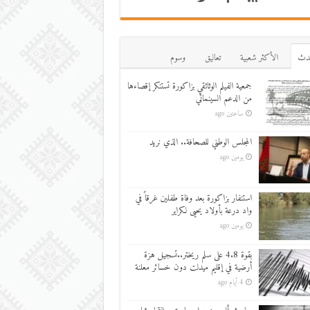
دث
اﻷكثر شعبية
تعاليق
وسوم
جمعية الفيلم الوثائقي بزاكورة تستنكر إقصاءها
من الدعم السينمائي
ساعتين ago
المجلس الوطني للصحافة.. الذي نريد
يومين ago
استنفار بزاكورة بعد وفاة طفلين غرقاً في
واد درعة بأولاد يحيى لكراير
يومين ago
بقوة 4.8 على سلم ريختر..تسجيل هزة
أرضية في إقليم ميدلت دون خسائر معلنة
4 أيام ago