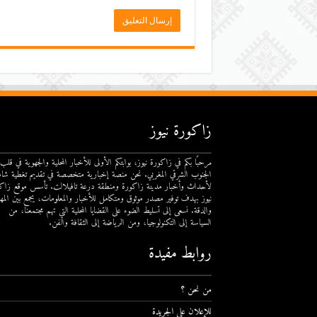
زاكورة نيوز
مرحبًا بكم في زاكورة نيوز، بوابتكم الأولى للأخبار المحلية والجهوية في قلب
الجنوب الشرقي المغربي. نحن منصة إخبارية متخصصة في تقديم تغطية شام
لأحداث وأخبار مدينة زاكورة ومنطقة درعة تافيلالت. تأسس موقع زاك
نيوز بهدف توفير مصدر موثوق ومتكامل للأخبار والمعلومات، يجمع بين المهن
والدقة. نسعى إلى تسليط الضوء على القضايا المحلية التي تهم مجتمعنا، من
السياسة إلى التكنولوجيا، ومن الرياضة إلى الثقافة والفن.
روابط مفيدة
من نحن ؟
للإعلان على الجريدة