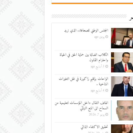
ر
المجلس الوطني للصحافة.. الذي نريد
يومين ago
الكلاب الضالة بين حماية الحق في الحياة
واحترام القانون
3 أسابيع ago
الواحات بإقليم زاكورة في ظل التغيرات
المناخية .
4 أسابيع ago
الهاتف النقال داخل المؤسسات لتعليمية من
السماح الى المنع النهائي
يونيو 7, 2026
تحقيق الاكتفاء الذاتي