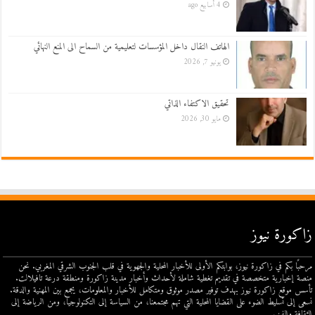
4 أسابيع ago
الهاتف النقال داخل المؤسسات لتعليمية من السماح الى المنع النهائي
يونيو 7, 2026
تحقيق الاكتفاء الذاتي
مايو 30, 2026
زاكورة نيوز
مرحبًا بكم في زاكورة نيوز، بوابتكم الأولى للأخبار المحلية والجهوية في قلب الجنوب الشرقي المغربي. نحن
منصة إخبارية متخصصة في تقديم تغطية شاملة لأحداث وأخبار مدينة زاكورة ومنطقة درعة تافيلالت.
تأسس موقع زاكورة نيوز بهدف توفير مصدر موثوق ومتكامل للأخبار والمعلومات، يجمع بين المهنية والدقة.
نسعى إلى تسليط الضوء على القضايا المحلية التي تهم مجتمعنا، من السياسة إلى التكنولوجيا، ومن الرياضة إلى
الثقافة والفن.