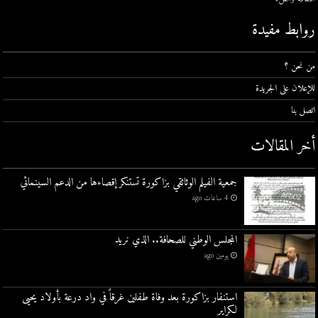
روابط مفيدة
من نحن ؟
للإعلان على الجريدة
اتصل بنا
أخر المقالات
جمعية الفيلم الوثائقي بزاكورة تستنكر إقصاءها من الدعم السينمائي
4 ساعات ago
المجلس الوطني للصحافة.. الذي نريد
يومين ago
استنفار بزاكورة بعد وفاة طفلين غرقاً في واد درعة بأولاد يحيى
لكراير