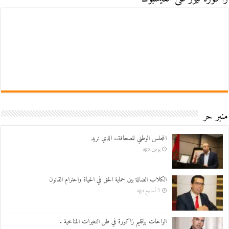
منبر حر
المجلس الوطني للصحافة.. الذي نريد
يومين ago
الكلاب الضالة بين حماية الحق في الحياة واحترام القانون
3 أسابيع ago
الواحات بإقليم زاكورة في ظل التغيرات المناخية .