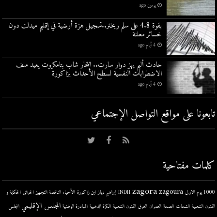
يومين ago
بقوة 4.8 على سلم ريختر..تسجيل هزة أرضية في إقليم ميدلت دون
خسائر معلنة
4 أيام ago
حادث أليم يهز دوار سارت.. انتحار شاب بتامكروت يعيد ملف
الاضطرابات النفسية لسطح الأحداث بزاكورة
4 أيام ago
تابعونا على مواقع التواصل اﻹجتماعي
كلمات مفتاحية
zagora
zagoura
1000 يوم الاولى
INDH
إبراهيم دياز
ابن زاكورة
الأحياء الناقصة التجهيز
الحرائق
الحكاية و
المجلس الإقليمي
الفنون الشعبية
الشحات
الصحة
العمران
الغرق
الفنون الشعبية
الكرة الذهبية
المبادرة الوطنية
المجلس