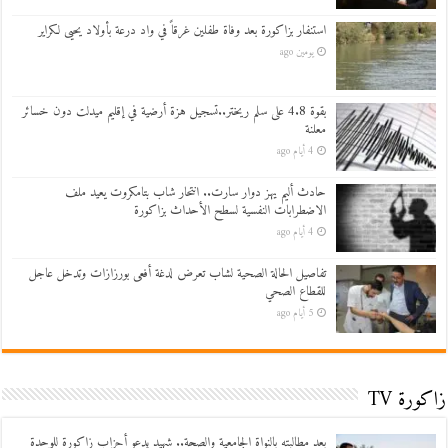
استنفار بزاكورة بعد وفاة طفلين غرقاً في واد درعة بأولاد يحيى لكراير
يومين ago
بقوة 4.8 على سلم ريختر..تسجيل هزة أرضية في إقليم ميدلت دون خسائر
معلنة
4 أيام ago
حادث أليم يهز دوار سارت.. انتحار شاب بتامكروت يعيد ملف
الاضطرابات النفسية لسطح الأحداث بزاكورة
4 أيام ago
تفاصيل الحالة الصحية لشاب تعرض لدغة أفعى بورزازات وتدخل عاجل
للقطاع الصحي
5 أيام ago
زاكورة TV
بعد مطالبته بالنواة الجامعية والصحة.. شهيد يدعو أحزاب زاكورة للوحدة