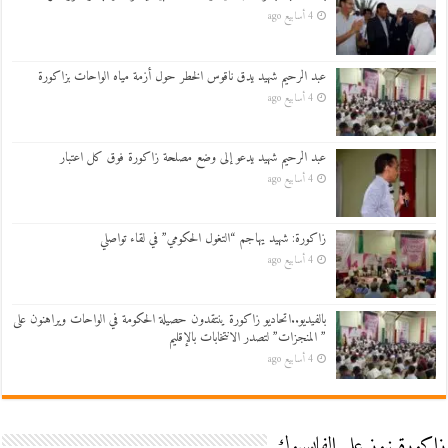
4 أسابيع ago
عبد الرحيم شهيد يدق ناقوس الخطر حول أزمة مياه الواحات بزاكورة
4 أسابيع ago
عبد الرحيم شهيد يدعو إلى وضع مصلحة زاكورة فوق كل اعتبار
4 أسابيع ago
زاكورة: شهيد يهاجم “التغول الحكومي” في لقاء تواصلي
4 أسابيع ago
بالفيديو..اتحاديو زاكورة ينتقدون حصيلة الحكومة في الواحات ويراهنون على
” المنجزات” لتصدر الانتخابات بالإقليم
4 أسابيع ago
زاكورة نيوز على الفايسبوك