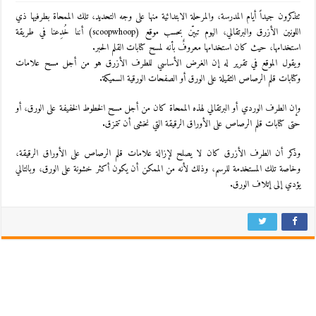
تتذكرون جيداً أيام المدرسة، والمرحلة الابتدائية منها على وجه التحديد، تلك الممحاة بطرفيها ذي
اللونين الأزرق والبرتقالي، اليوم تبيّن بحسب موقع (scoopwhoop) أننا خُدِعنا في طريقة
استخدامها، حيث كان استخدامها معروفٌ بأنه لمسح كتابات القلم الحبر.
ويقول الموقع في تقرير له إن الغرض الأساسي للطرف الأزرق هو من أجل مسح علامات
وكتابات قلم الرصاص الثقيلة على الورق أو الصفحات الورقية السميكة.
وإن الطرف الوردي أو البرتقالي لهذه الممحاة كان من أجل مسح الخطوط الخفيفة على الورق، أو
حتى كتابات قلم الرصاص على الأوراق الرقيقة التي نخشى أن تتمزق.
وذكر أن الطرف الأزرق كان لا يصلح لإزالة علامات قلم الرصاص على الأوراق الرقيقة،
وخاصة تلك المستخدمة للرسم، وذلك لأنه من الممكن أن يكون أكثر خشونة على الورق، وبالتالي
يؤدي إلى إتلاف الورق.