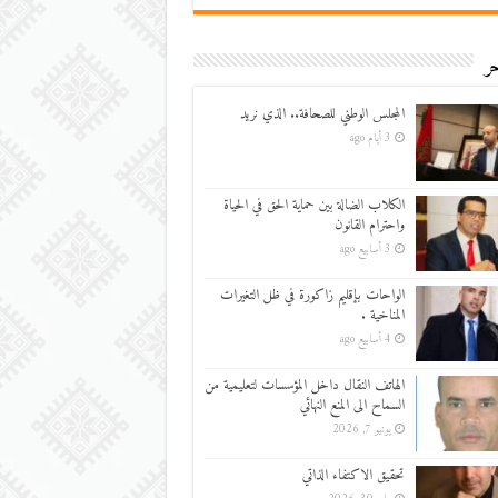
ر
المجلس الوطني للصحافة.. الذي نريد
3 أيام ago
الكلاب الضالة بين حماية الحق في الحياة
واحترام القانون
3 أسابيع ago
الواحات بإقليم زاكورة في ظل التغيرات
المناخية .
4 أسابيع ago
الهاتف النقال داخل المؤسسات لتعليمية من
السماح الى المنع النهائي
يونيو 7, 2026
تحقيق الاكتفاء الذاتي