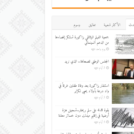
دث
اﻷكثر شعبية
تعاليق
وسوم
جمعية الفيلم الوثائقي بزاكورة تستنكر إقصاءها
من الدعم السينمائي
يوم واحد ago
المجلس الوطني للصحافة.. الذي نريد
3 أيام ago
استنفار بزاكورة بعد وفاة طفلين غرقاً في
واد درعة بأولاد يحيى لكراير
3 أيام ago
بقوة 4.8 على سلم ريختر..تسجيل هزة
أرضية في إقليم ميدلت دون خسائر معلنة
5 أيام ago