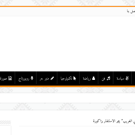
صل بنا
سياسة
فن
رياضة
تكنولوجيا
منبر حر
روبورتاج
صورة
 الغريب” يثير الاستنفار بزاكورة