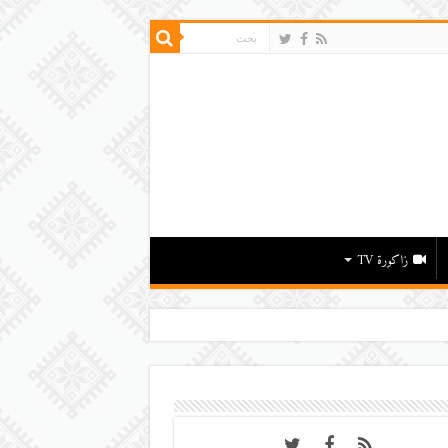
زاكورة TV