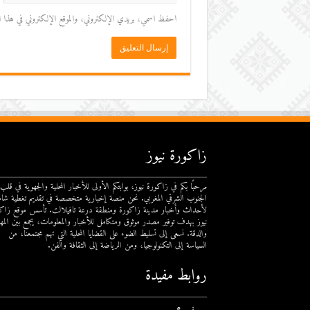
احفظ اسمي، بريدي الإلكتروني، والموقع الإلكتروني في هذا المت
زاكورة نيوز
مرحبًا بكم في زاكورة نيوز، بوابتكم الأولى للأخبار المحلية والجهوية في قلب
الجنوب الشرقي المغربي. نحن منصة إخبارية متخصصة في تقديم تغطية شام
لأحداث وأخبار مدينة زاكورة ومنطقة درعة تافيلالت. تأسس موقع زاك
نيوز بهدف توفير مصدر موثوق ومتكامل للأخبار والمعلومات، يجمع بين المهن
والدقة. نسعى إلى تسليط الضوء على القضايا المحلية التي تهم مجتمعنا، من
السياسة إلى التكنولوجيا، ومن الرياضة إلى الثقافة والفن.
روابط مفيدة