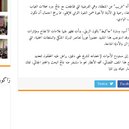
لى أنه “غريب” عن المنطقة، وهي الفرضية التي تقاطعت مع نتائج جرد سجلات الغياب
اء رسمية في الآونة الأخيرة ضمن النفوذ الترابي للإقليم، مما يرجح احتمال أن تكون
ف الوادي.
اً أسود وسترة “جاكيط” باللون الزيتي، بدأت تظهر عليها علامات الانتفاخ ومؤشرات
ة. وقد استوجب هذا المشهد حضوراً فورياً لعناصر الدرك الملكي والسلطات المحلية، التي
ئن والأدلة المتاحة.
لك إلى مستودع الأموات لإخضاعه لتشريح طبي دقيق، يراهن عليه المحققون لتحديد
 هذا الملف القضائي، تتجه الأنظار نحو ما ستسفر عنه نتائج البحث والمختبر الجنائي، لفك
حياته بين ثنايا
زاكورة
Twitter
Faceb