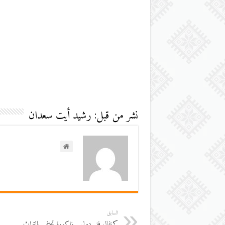
نشر من قبل: رشيد أيت سعدان
السابق
كرنفال فني دولي…زاكورة تحتفي بالتراث