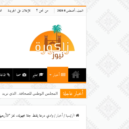
من نحن ؟
للإعلان على الجريدة
ات
السبت , أغسطس 8 2026
أخبار
تعليم
صحة
ثقافة
أخبار عاجلة
المجلس الوطني للصحافة.. الذي نريد
الرئيسية
/
أخبار
/
وادي درعة يلفظ جثة مجهولة.. لغز “الأربعيني