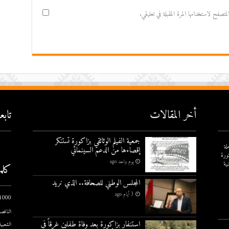
صفح لاستخدامها المرة المقبلة في تعليقي.
أخر المقالات
تاب
جمعية الفيلم الوثائقي بزاكورة تستنكر
لة
إقصاءها من الدعم السينمائي
ورة
يوم واحد ago
ية
كلم
المجلس الوطني للصحافة.. الذي نريد
3 أيام ago
1000 يوم الاول
الناقصة
استنفار بزاكورة بعد وفاة طفلين غرقاً في
الشعبية