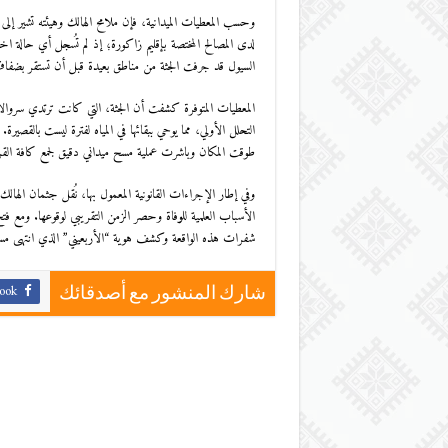
​وحسب المعطيات الميدانية، فإن ملامح الهالك وهيئته تشير إ
لدى المصالح المختصة بإقليم زاكورة؛ إذ لم تُسجل أي حالة اختف
السيول قد جرفت الجثة من مناطق بعيدة قبل أن تستقر بضفا
​المعطيات المتوفرة كشفت أن الجثة، التي كانت ترتدي سروال
التحلل الأولي، مما يوحي ببقائها في المياه لفترة ليست بالقصير
طوقت المكان وباشرت عملية مسح ميداني دقيق لجمع كافة القرا
​وفي إطار الإجراءات القانونية المعمول بها، نُقل جثمان الها
الأسباب العلمية للوفاة وحصر الزمن التقريبي لوقوعها. ومع فتح
شفرات هذه الواقعة وكشف هوية “الأربعيني” الذي انتهى مسار 
ook
شارك المنشور مع أصدقائك