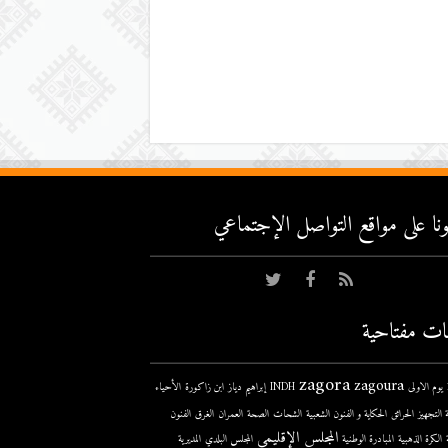
عونا على مواقع التواصل اﻹجتماعي
ات مفتاحية
zagora
zagoura
ى
INDH
إبراهيم دياز
ابن زاكورة
الأحياء
 التجهيز
الحرائق
الحكاية و الفنون الشعبية
الشحات
الصحة
العمران
الغرق
الفنون
المجلس الإقليمي
الكرة الذهبية
المبادرة الوطنية
المجلس البلدي
المديرية