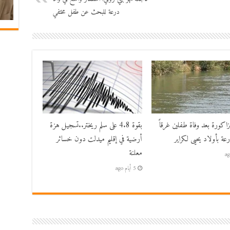
درعة للبحث عن طفل مختفي
زاكورة بعد وفاة طفلين غرقاً
بقوة 4.8 على سلم ريختر..تسجيل هزة
عة بأولاد يحيى لكراير
أرضية في إقليم ميدلت دون خسائر
معلنة
5 أيام ago