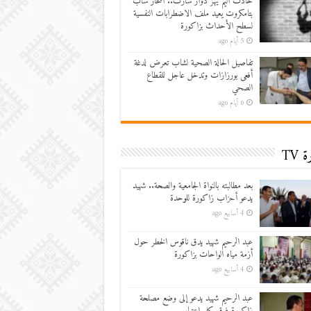
حادث أليم يهز دوار سارت.. انتحار شاب
بتامكروت يعيد ملف الاضطرابات النفسية
لسطح الأحداث بزاكورة
5 أيام ago
تفاصيل الحالة الصحية لشاب تعرض لدغة
أفعى بورزازات وتدخل عاجل للقطاع
الصحي
6 أيام ago
 TV
بعد مطالبته بالنواة الجامعية والصحة.. شهيد
يدعو أحزاب زاكورة للوحدة
4 أسابيع ago
عبد الرحيم شهيد يدق ناقوس الخطر حول
أزمة مياه الواحات بزاكورة
4 أسابيع ago
عبد الرحيم شهيد يدعو إلى وضع مصلحة
زاكورة فوق كل اعتبار