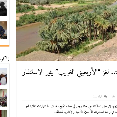
زاكورة
 لغز “الأربعيني الغريب” يثير الاستنفار
 محلية
اترك تعليقا
، إثر عثور الساكنة على جثة رجل في عقده الرابع، قذفت بها التيارات المائية نحو
 في واقعة استنفرت الأجهزة الأمنية والإدارية بالمنطقة.