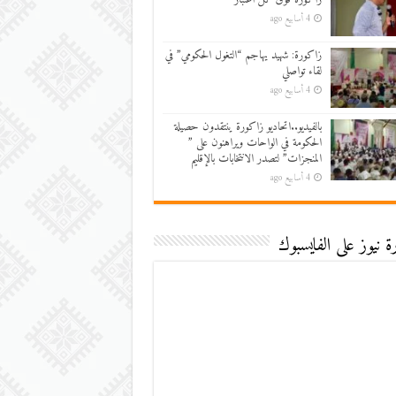
4 أسابيع ago
زاكورة: شهيد يهاجم “التغول الحكومي” في
لقاء تواصلي
4 أسابيع ago
بالفيديو..اتحاديو زاكورة ينتقدون حصيلة
الحكومة في الواحات ويراهنون على ”
المنجزات” لتصدر الانتخابات بالإقليم
4 أسابيع ago
 نيوز على الفايسبوك