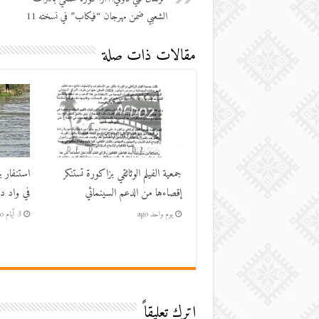
الشعبي ضمن مهرجان “فيكاب” في نسخته 11
مقالات ذات صلة
جمعية الفيلم الوثائقي بزاكورة تستنكر
استنفار ب
إقصاءها من الدعم السينمائي
في واد در
يوم واحد ago
3 أيام ago
اترك تعليقاً