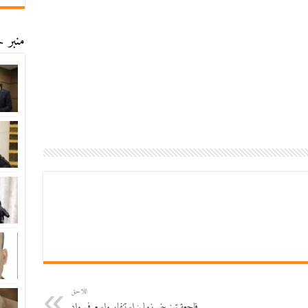
منبر ح
اللاحق
فاجعة تهز بني زولي: استنفار واسع في واد