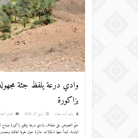
وادي درعة يلفظ جثة مجهولة..
بزاكورة
رشيد أيت سعدان
أبريل 27, 2026
أخبار
,
أخبار
​خيّم الغموض على ضفاف وادي درعة بإقليم زاكورة صباح اليوم
اليابسة، لتبدأ معها تساؤلات حائرة حول هوية الهالك ومصدره،