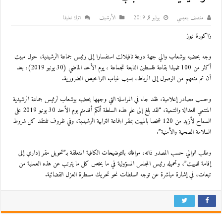
منصف بنعيسي
يوليو 8, 2019
اﻷرشيف
اترك تعليقا
زاكورة نيوز
وجه يحضيه بوشعاب والي جهة درعة تافيلالت استفسارا إلى رئيس جماعة الرشيدية، حول مبيت
أكثر من 100 تلميذا بقاعة فلسطين التابعة للجماعة ، يوم الأحد الماضي (30 يونيو 2019)، بعد
أن تم منعهم من الوصول إلى الرباط، بسبب غياب التراخيص الضرورية.
وحسب مصادر إعلامية، فقد جاء في المراسلة التي وجهها يحضيه بوشعاب لرئيس جماعة الرشيدية
المنتمي للعدالة والتنمية، “لقد بلغ إلى علم هذه السلطة أنكم أقدمتم يوم الأحد 30 يونيو 2019 على
السماح لأزيد من 120 شخصا بالمبيت بمقر الجماعة الترابية الرشيدية، وفي ظروف تفتقد كل شروط
السلامة الصحية والأمنية”.
وطلب الوالي حسب المصدر ذاته، موافاته بالتوضيحات الكافية المتعلقة بـ”تحويل مقر إداري إلى
إقامة للمبيت”، وتحميله رئيس المجلس المسؤولية في ما يخص كل ما يترتب عن هذه العملية من
تبعات، في إشارة مباشرة عن توجه السلطات نحو تحريك مسطرة العزل القضائية.