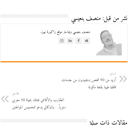
نشر من قبل: منصف بنعيسي
منصف بنعيسي ويبماستر موقع زاكورة نيوز.
السابق
أزيد من 90 شخص يستفيدون من خدمات
قافلة طبية بقلعة مكونة
اللاحق
العقارب والأفاعي تفتك بحياة 50 مغربي
سنوياً‎… والدكالي يدعو لتحسيس المواطنين
مقالات ذات صلة