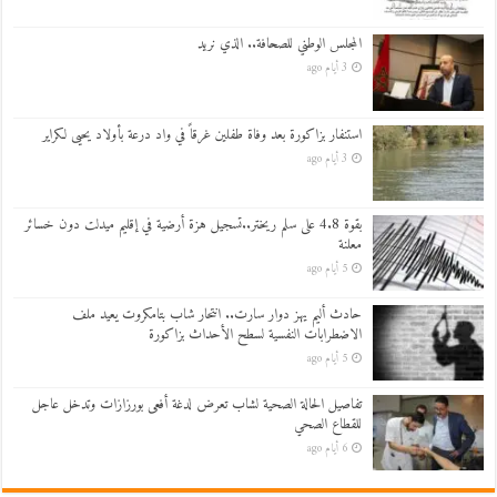
المجلس الوطني للصحافة.. الذي نريد
3 أيام ago
استنفار بزاكورة بعد وفاة طفلين غرقاً في واد درعة بأولاد يحيى لكراير
3 أيام ago
بقوة 4.8 على سلم ريختر..تسجيل هزة أرضية في إقليم ميدلت دون خسائر
معلنة
5 أيام ago
حادث أليم يهز دوار سارت.. انتحار شاب بتامكروت يعيد ملف
الاضطرابات النفسية لسطح الأحداث بزاكورة
5 أيام ago
تفاصيل الحالة الصحية لشاب تعرض لدغة أفعى بورزازات وتدخل عاجل
للقطاع الصحي
6 أيام ago