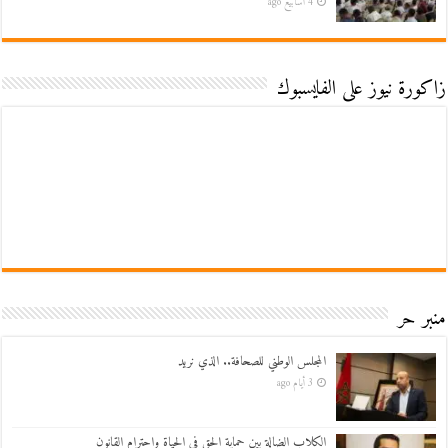
4 أسابيع ago
زاكورة نيوز على الفايسبوك
منبر حر
المجلس الوطني للصحافة.. الذي نريد
3 أيام ago
الكلاب الضالة بين حماية الحق في الحياة واحترام القانون