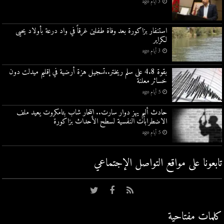
3 أيام ago
استنفار بزاكورة بعد وفاة طفلين غرقاً في واد درعة بأولاد يحيى
لكراير
3 أيام ago
بقوة 4.8 على سلم ريختر..تسجيل هزة أرضية في إقليم ميدلت دون
خسائر معلنة
5 أيام ago
حادث أليم يهز دوار سارت.. انتحار شاب بتامكروت يعيد ملف
الاضطرابات النفسية لسطح الأحداث بزاكورة
5 أيام ago
تابعونا على مواقع التواصل اﻹجتماعي
كلمات مفتاحية