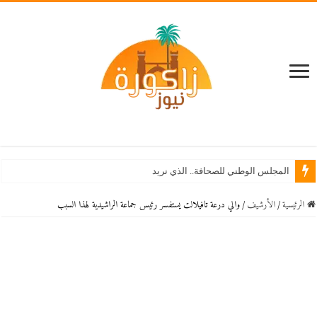
المجلس الوطني للصحافة.. الذي نريد
الرئيسية
/
اﻷرشيف
/
والي درعة تافيلالت يستفسر رئيس جماعة الراشيدية لهذا السبب