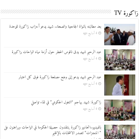
زاكورة TV
بعد مطالبته بالنواة الجامعية والصحة.. شهيد يدعو أحزاب زاكورة للوحدة
4 أسابيع ago
عبد الرحيم شهيد يدق ناقوس الخطر حول أزمة مياه الواحات بزاكورة
4 أسابيع ago
عبد الرحيم شهيد يدعو إلى وضع مصلحة زاكورة فوق كل اعتبار
4 أسابيع ago
زاكورة: شهيد يهاجم “التغول الحكومي” في لقاء تواصلي
4 أسابيع ago
بالفيديو..اتحاديو زاكورة ينتقدون حصيلة الحكومة في الواحات ويراهنون على
” المنجزات” لتصدر الانتخابات بالإقليم