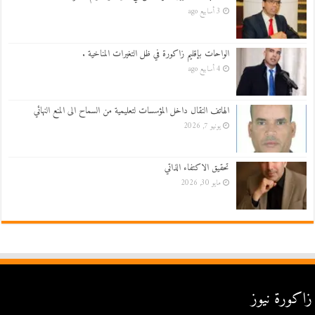
3 أسابيع ago
الواحات بإقليم زاكورة في ظل التغيرات المناخية .
4 أسابيع ago
الهاتف النقال داخل المؤسسات لتعليمية من السماح الى المنع النهائي
يونيو 7, 2026
تحقيق الاكتفاء الذاتي
مايو 30, 2026
زاكورة نيوز