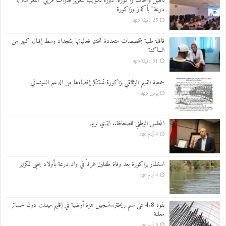
تأهيل واحات زاكورة: دورة تكوينية لتعزيز قدرات مربي “المعز سلالة
درعة” بأكدز وزاكورة
25 دقيقة ago
قافلة طبية بتخصصات متعددة تختتم فعالياتها بتنجداد وسط إقبال كبير من
الساكنة
51 دقيقة ago
جمعية الفيلم الوثائقي بزاكورة تستنكر إقصاءها من الدعم السينمائي
يومين ago
المجلس الوطني للصحافة.. الذي نريد
4 أيام ago
استنفار بزاكورة بعد وفاة طفلين غرقاً في واد درعة بأولاد يحيى لكراير
4 أيام ago
بقوة 4.8 على سلم ريختر..تسجيل هزة أرضية في إقليم ميدلت دون خسائر
معلنة
6 أيام ago