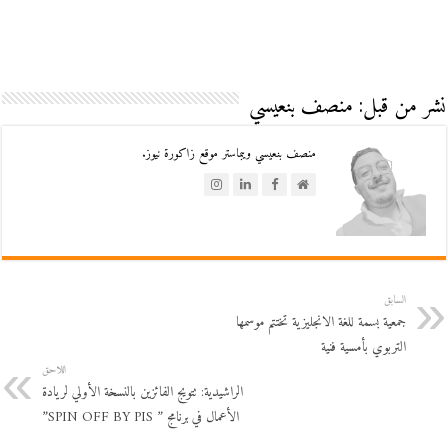
نشر من قبل: منصف بنعيسي
منصف بنعيسي ويبماستر موقع زاكورة نيوز.
السابق
جمعية بسمة للغة الانجليزية تختتم موسمها
التربوي بأمسية فنية
اللاحق
الراشيدية: تتويج الفائزين بالنسخة الأولي لريادة
الأعمال في برنامج ” SPIN OFF BY PIS”