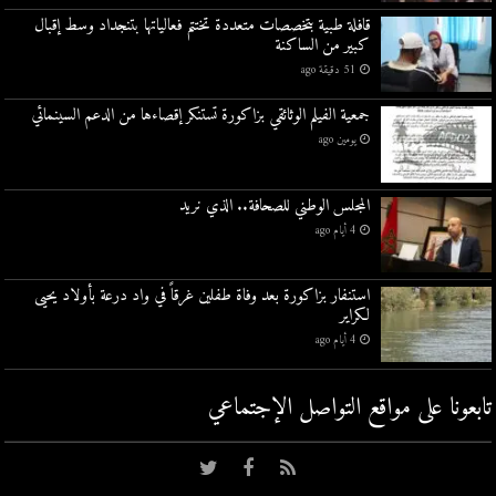
قافلة طبية بتخصصات متعددة تختتم فعالياتها بتنجداد وسط إقبال
كبير من الساكنة
51 دقيقة ago
جمعية الفيلم الوثائقي بزاكورة تستنكر إقصاءها من الدعم السينمائي
يومين ago
المجلس الوطني للصحافة.. الذي نريد
4 أيام ago
استنفار بزاكورة بعد وفاة طفلين غرقاً في واد درعة بأولاد يحيى
لكراير
4 أيام ago
تابعونا على مواقع التواصل اﻹجتماعي