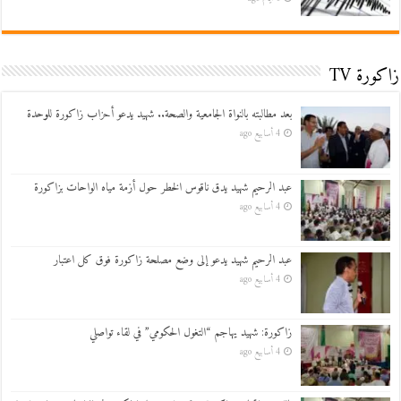
زاكورة TV
بعد مطالبته بالنواة الجامعية والصحة.. شهيد يدعو أحزاب زاكورة للوحدة
4 أسابيع ago
عبد الرحيم شهيد يدق ناقوس الخطر حول أزمة مياه الواحات بزاكورة
4 أسابيع ago
عبد الرحيم شهيد يدعو إلى وضع مصلحة زاكورة فوق كل اعتبار
4 أسابيع ago
زاكورة: شهيد يهاجم “التغول الحكومي” في لقاء تواصلي
4 أسابيع ago