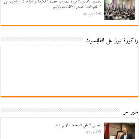
بالفيديو..اتحاديو زاكورة ينتقدون حصيلة الحكومة في الواحات ويراهنون على
” المنجزات” لتصدر الانتخابات بالإقليم
4 أسابيع ago
زاكورة نيوز على الفايسبوك
منبر حر
المجلس الوطني للصحافة.. الذي نريد
4 أيام ago