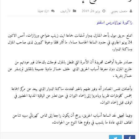
منصف بنعيسي
يونيو 26, 2019
اﻷرشيف
اترك تعليقا
زاكورة نيوز/إدريس اسلفتو
اندلع حريق مهول بأحد المنازل بدوار تسلمانت جماعة ايت زينب ضواحي ورزازات، أمس الاثنين
24 يونيو الجاري في حدود الساعة الخامسة مساءا، ما أثار قلقا وخوفا كبيرين لدى صاحب المنزل
وساكنة الدوار.
مصادر مقربة أوضحت للجريدة أن الأسرة التي تقطن بالمنزل فوجئت بالدخان فور عودتهم من
خارج المنزل دون معرفة أسباب الحريق الذي خلف خسائر مادية جسيمة بالمقابل لم يسفر عن
خسائر بشرية .
وأضافت نفس المصادر أنه وفور علمهم بالخبر تجندت ساكنة الدوار الذي يبعد عن مركز الجماعة
بخمس كلومترات تقريبا وبادروا إلى إخماد النيران في حين تعذر عن الوقاية المدنية الحضور في
الوقت قبل إخماد النيران.
وفيما تجهل لحد الساعة أسباب الحريق، يرجح أن يكون راجعا إلى تماس كهربائي سببه شاحن
الهاتف الذي عادة ما يتسبب في وقوع هذا النوع من الحوادث.