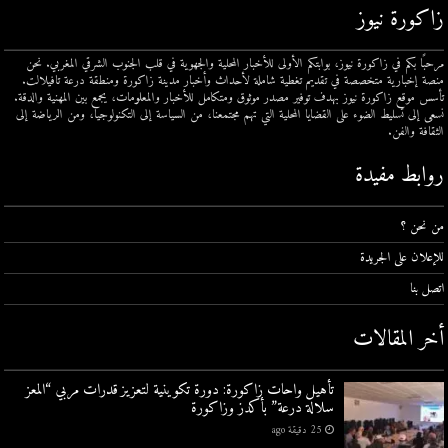
زاكورة نيوز
مرحبًا بكم في زاكورة نيوز، بوابتكم الأولى للأخبار المحلية والجهوية في قلب الجنوب الشرقي المغربي. نحن
منصة إخبارية متخصصة في تقديم تغطية شاملة لأحداث وأخبار مدينة زاكورة ومنطقة درعة تافيلالت.
تأسس موقع زاكورة نيوز بهدف توفير مصدر موثوق ومتكامل للأخبار والمعلومات، يجمع بين المهنية والدقة.
نسعى إلى تسليط الضوء على القضايا المحلية التي تهم مجتمعنا، من السياسة إلى التكنولوجيا، ومن الرياضة إلى
الثقافة والفن.
روابط مفيدة
من نحن ؟
للإعلان على الجريدة
اتصل بنا
أخر المقالات
تأهيل واحات زاكورة: دورة تكوينية لتعزيز قدرات مربي “المعز
سلالة درعة” بأكدز وزاكورة
25 دقيقة ago