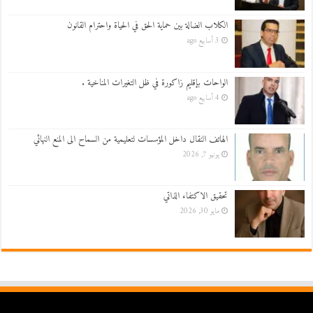
الكلاب الضالة بين حماية الحق في الحياة واحترام القانون
3 أسابيع ago
الواحات بإقليم زاكورة في ظل التغيرات المناخية .
4 أسابيع ago
الهاتف النقال داخل المؤسسات لتعليمية من السماح الى المنع النهائي
يونيو 7, 2026
تحقيق الاكتفاء الذاتي
مايو 30, 2026