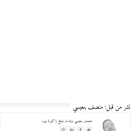
نشر من قبل: منصف بنعيسي
منصف بنعيسي ويبماستر موقع زاكورة نيوز.