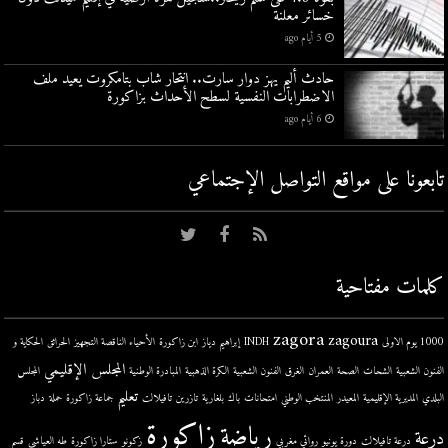
خسائر معلنة
5 أيام ago
حادث أليم يهز دوار سارت.. انتحار شاب بتامكروت يعيد ملف
الاضطرابات النفسية لسطح الأحداث بزاكورة
6 أيام ago
تابعونا على مواقع التواصل اﻹجتماعي
كلمات مفتاحية
zagora
zagoura
1000 يوم الاولى
INDH
إبراهيم دياز
ابن زاكورة
الأحياء الناقصة التجهيز
الحرائق
الحكاية و
المجلس الإقليمي
الفنون الشعبية
الشحات
الصحة
العمران
الغرق
الفنون الشعبية
الكرة الذهبية
المبادرة الوطنية
المجلس
تعليم
البلدي
المديرية الإقليمية
المعيدر
المنتخب الوطني
امتحانات
باك
بلغارية
تازرين
تافيلالت
جماعة زاكورة
حملة
دباز
زاكورة
رياضة
درعة
درعة تافيلالت
دورة يونيو
روائي مغربي
زكونو
ستارا زاكورة
طه العياشي
قسم