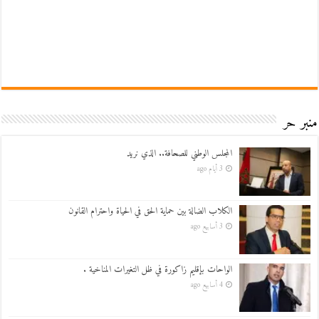
منبر حر
المجلس الوطني للصحافة.. الذي نريد
3 أيام ago
الكلاب الضالة بين حماية الحق في الحياة واحترام القانون
3 أسابيع ago
الواحات بإقليم زاكورة في ظل التغيرات المناخية .
4 أسابيع ago