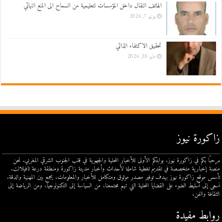
الهاتف النقال داخل المؤسسات لتعليمية من السماح الى المنع النهائي
يونيو 7, 2026
تحقيق الاكتفاء الذاتي
مايو 30, 2026
زاكورة نيوز
مرحبًا بكم في زاكورة نيوز، بوابتكم الأولى للأخبار المحلية والجهوية في قلب الجنوب الشرقي المغربي. نحن
منصة إخبارية متخصصة في تقديم تغطية شاملة لأحداث وأخبار مدينة زاكورة ومنطقة درعة تافيلالت.
تأسس موقع زاكورة نيوز بهدف توفير مصدر موثوق ومتكامل للأخبار والمعلومات، يجمع بين المهنية والدقة.
نسعى إلى تسليط الضوء على القضايا المحلية التي تهم مجتمعنا، من السياسة إلى التكنولوجيا، ومن الرياضة إلى
الثقافة والفن.
روابط مفيدة