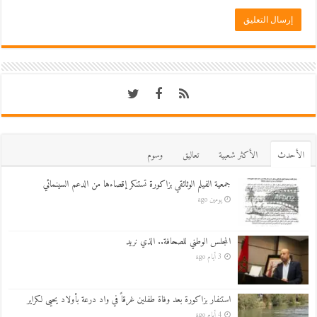
اﻷحدث
اﻷكثر شعبية
تعاليق
وسوم
جمعية الفيلم الوثائقي بزاكورة تستنكر إقصاءها من الدعم السينمائي
يومين ago
المجلس الوطني للصحافة.. الذي نريد
3 أيام ago
استنفار بزاكورة بعد وفاة طفلين غرقاً في واد درعة بأولاد يحيى لكراير
4 أيام ago