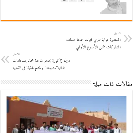
السابق
المستديرة هواية تغري فتيات جماعة غسات
المشاركات ضمن الأسبوع الأولمبي
اللاحق
درك زاكورة يحجز شاحنة محملة بمساعادات
غذائية’’مشبوهة’’ ويفتح تحقيقا في القضية
مقالات ذات صلة