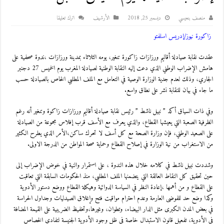
منصف بنعيسي
ديسمبر 25, 2018
اﻷرشيف
اترك تعليقا
زاكورة نيوز/إدريس اسلفتو
عقدت نقابة صيادلة أقاليم ورزازات زاكورة تنغير، يومه الثلاثاء بمدينة ورزازات ،ندوة صحفية على
هامش الإضراب الوطني الذي دعت إليه النقابة الوطنية لصيادلة المغرب يوم الخميس 27 دجنبر
الجاري، وذلك لعدم جدية الوزارة الوصية في التعامل مع الملف المطلبي الخاص بالصيادلة حسب
ما جاء في بيان للنقابة نشر على نطاق واسع.
وفي ذات السياق أكد ” نبيل ناشط ” رئيس نقابة صيادلة أقاليم ورزازات زاكوة وتنغير أنه رغم
الظرفية الصعبة التي يعيشها القطاع، والذي يعرف مع الأسف قرب إفلاس مجموعة من الصيادلة
على الصعيد الوطني، فإن وزارة الصحة مع كل أسف لا تحرك ساكن،الأمر الذي يطرح الكثير
من الاستغراب من نية الوزارة في إصلاح القطاع وحماية صحة المواطن من الدرجة الاولى.
وشددت نبيل ناشط في كلامه خلال هذه الندوة ، على استمرار والنية في خوض الإضراب إلى
حين تحقيق كل النقاط العالقة التي يتضمنها الملف المطلبي، منذ الحكومات السابقة التي تعاقبت
على القطاع و من أهمها ،إعادة النظر في السياسة الدوائية وهيكلة القطاع ووضع دستور الأدوية
وكذا وضع حد للفوضى العارمة وعدم احترام مواقيت فتح وإغلاق الصيدليات وجداول الحراسة
في بعض المدن الكبرى مثل الدار البيضاء، وتطوان، وغيرها،وتخفيظ الضريبية على القيمة المضافة
في الأدوية، تفعيل قانون الاستبدال خاصة في ظل وجود الأدوية الجنيسة لتفادي الخصاص