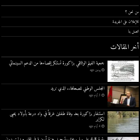
من نحن ؟
للإعلان على الجريدة
اتصل بنا
أخر المقالات
جمعية الفيلم الوثائقي بزاكورة تستنكر إقصاءها من الدعم السينمائي
يومين ago
المجلس الوطني للصحافة.. الذي نريد
3 أيام ago
استنفار بزاكورة بعد وفاة طفلين غرقاً في واد درعة بأولاد يحيى
لكراير
4 أيام ago
بقوة 4.8 على سلم ريختر..تسجيل هزة أرضية في إقليم ميدلت دون