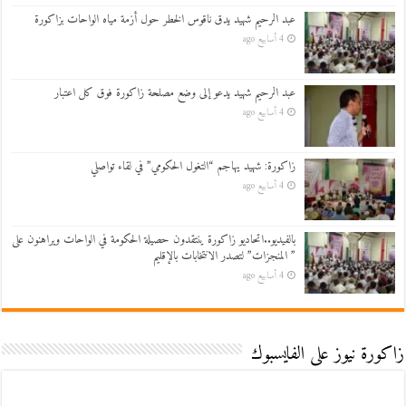
عبد الرحيم شهيد يدق ناقوس الخطر حول أزمة مياه الواحات بزاكورة
4 أسابيع ago
عبد الرحيم شهيد يدعو إلى وضع مصلحة زاكورة فوق كل اعتبار
4 أسابيع ago
زاكورة: شهيد يهاجم “التغول الحكومي” في لقاء تواصلي
4 أسابيع ago
بالفيديو..اتحاديو زاكورة ينتقدون حصيلة الحكومة في الواحات ويراهنون على
” المنجزات” لتصدر الانتخابات بالإقليم
4 أسابيع ago
زاكورة نيوز على الفايسبوك