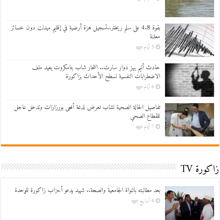
بقوة 4.8 على سلم ريختر..تسجيل هزة أرضية في إقليم ميدلت دون خسائر
معلنة
5 أيام ago
حادث أليم يهز دوار سارت.. انتحار شاب بتامكروت يعيد ملف
الاضطرابات النفسية لسطح الأحداث بزاكورة
6 أيام ago
تفاصيل الحالة الصحية لشاب تعرض لدغة أفعى بورزازات وتدخل عاجل
للقطاع الصحي
7 أيام ago
زاكورة TV
بعد مطالبته بالنواة الجامعية والصحة.. شهيد يدعو أحزاب زاكورة للوحدة
4 أسابيع ago