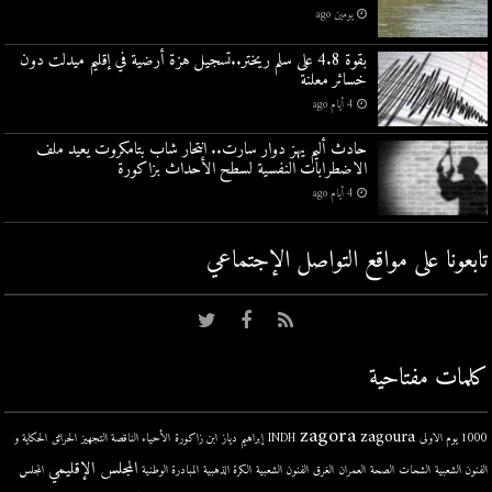
يومين ago
بقوة 4.8 على سلم ريختر..تسجيل هزة أرضية في إقليم ميدلت دون
خسائر معلنة
4 أيام ago
حادث أليم يهز دوار سارت.. انتحار شاب بتامكروت يعيد ملف
الاضطرابات النفسية لسطح الأحداث بزاكورة
4 أيام ago
تابعونا على مواقع التواصل اﻹجتماعي
كلمات مفتاحية
zagora
zagoura
1000 يوم الاولى
INDH
إبراهيم دياز
ابن زاكورة
الأحياء الناقصة التجهيز
الحرائق
الحكاية و
المجلس الإقليمي
الفنون الشعبية
الشحات
الصحة
العمران
الغرق
الفنون الشعبية
الكرة الذهبية
المبادرة الوطنية
المجلس