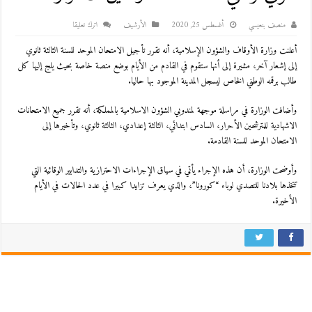
منصف بنعيسي
أغسطس 25, 2020
اﻷرشيف
اترك تعليقا
أعلنت وزارة الأوقاف والشؤون الإسلامية، أنه تقرر تأجيل الامتحان الموحد للسنة الثالثة ثانوي
إلى إشعار آخر، مشيرة إلى أنها ستقوم في القادم من الأيام بوضع منصة خاصة بحيث يلج إليها كل
طالب برقمه الوطني الخاص ليسجل المدينة الموجود بها حاليا.
وأضافت الوزارة في مراسلة موجهة لمندوبي الشؤون الاسلامية بالمملكة، أنه تقرر جميع الامتحانات
الاشهادية للمترشحين الأحرار، السادس ابتدائي، الثالثة إعدادي، الثالثة ثانوي، وتأخيرها إلى
الامتحان الموحد للسنة القادمة.
وأوضحت الوزارة، أن هذه الإجراء يأتي في سياق الإجراءات الاحترازية والتدابير الوقائية التي
تتخذها بلادنا للتصدي لوباء “كورونا”، والذي يعرف تزايدا كبيرا في عدد الحالات في الأيام
الأخيرة.