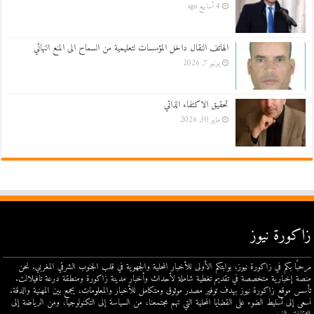
4 أسابيع ago
الهاتف النقال داخل المؤسسات لتعليمية من السماح الى المنع النهائي
يونيو 7, 2026
تحقيق الاكتفاء الذاتي
مايو 30, 2026
زاكورة نيوز
مرحبًا بكم في زاكورة نيوز، بوابتكم الأولى للأخبار المحلية والجهوية في قلب الجنوب الشرقي المغربي. نحن
منصة إخبارية متخصصة في تقديم تغطية شاملة لأحداث وأخبار مدينة زاكورة ومنطقة درعة تافيلالت.
تأسس موقع زاكورة نيوز بهدف توفير مصدر موثوق ومتكامل للأخبار والمعلومات، يجمع بين المهنية والدقة.
نسعى إلى تسليط الضوء على القضايا المحلية التي تهم مجتمعنا، من السياسة إلى التكنولوجيا، ومن الرياضة إلى