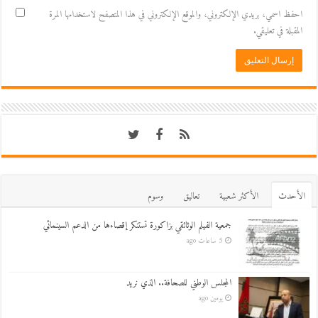
احفظ اسمي، بريدي الإلكتروني، والموقع الإلكتروني في هذا المتصفح لاستخدامها المرة
المقبلة في تعليقي.
اﻷحدث
اﻷكثر شعبية
تعاليق
وسوم
جمعية الفيلم الوثائقي بزاكورة تستنكر إقصاءها من الدعم السينمائي
5 ساعات ago
المجلس الوطني للصحافة.. الذي نريد
يومين ago