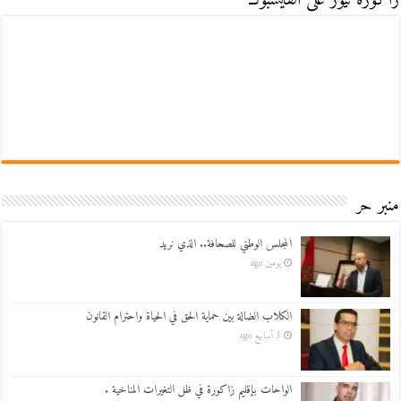
زاكورة نيوز على الفايسبوك
منبر حر
المجلس الوطني للصحافة.. الذي نريد
يومين ago
الكلاب الضالة بين حماية الحق في الحياة واحترام القانون
3 أسابيع ago
الواحات بإقليم زاكورة في ظل التغيرات المناخية .