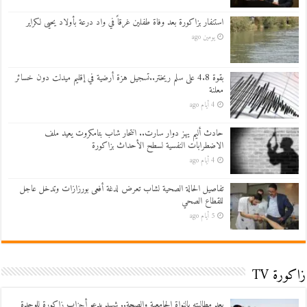
استنفار بزاكورة بعد وفاة طفلين غرقاً في واد درعة بأولاد يحيى لكراير
يومين ago
بقوة 4.8 على سلم ريختر..تسجيل هزة أرضية في إقليم ميدلت دون خسائر
معلنة
4 أيام ago
حادث أليم يهز دوار سارت.. انتحار شاب بتامكروت يعيد ملف
الاضطرابات النفسية لسطح الأحداث بزاكورة
4 أيام ago
تفاصيل الحالة الصحية لشاب تعرض لدغة أفعى بورزازات وتدخل عاجل
للقطاع الصحي
5 أيام ago
زاكورة TV
بعد مطالبته بالنواة الجامعية والصحة.. شهيد يدعو أحزاب زاكورة للوحدة