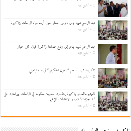
4 أسابيع ago
عبد الرحيم شهيد يدق ناقوس الخطر حول أزمة مياه الواحات بزاكورة
4 أسابيع ago
عبد الرحيم شهيد يدعو إلى وضع مصلحة زاكورة فوق كل اعتبار
4 أسابيع ago
زاكورة: شهيد يهاجم “التغول الحكومي” في لقاء تواصلي
4 أسابيع ago
بالفيديو..اتحاديو زاكورة ينتقدون حصيلة الحكومة في الواحات ويراهنون على
” المنجزات” لتصدر الانتخابات بالإقليم
4 أسابيع ago