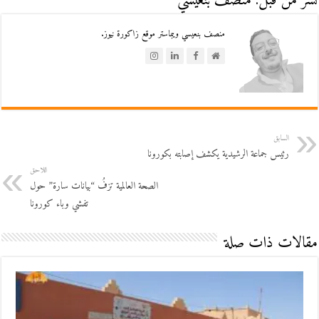
نشر من قبل: منصف بنعيسي
منصف بنعيسي ويبماستر موقع زاكورة نيوز.
السابق
رئيس جماعة الرشيدية يكشف إصابته بكورونا
اللاحق
الصحة العالمية تزفُ “بيانات سارة” حول
تفشي وباء كورونا
مقالات ذات صلة