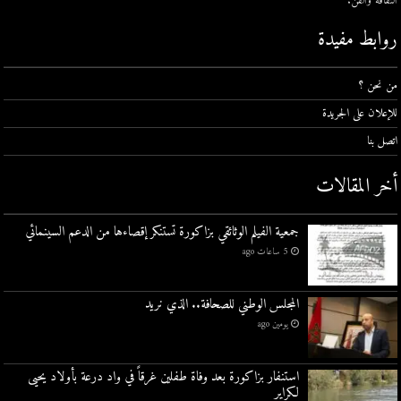
الثقافة والفن.
روابط مفيدة
من نحن ؟
للإعلان على الجريدة
اتصل بنا
أخر المقالات
جمعية الفيلم الوثائقي بزاكورة تستنكر إقصاءها من الدعم السينمائي
5 ساعات ago
المجلس الوطني للصحافة.. الذي نريد
يومين ago
استنفار بزاكورة بعد وفاة طفلين غرقاً في واد درعة بأولاد يحيى
لكراير