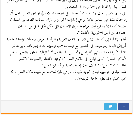
والإدماج المهني الهادفة إلى مصاحبة المهنيين في تدبير مخاطر انتشار “كوفيد-19” في أماكن العمل
بقطاع البناء والحفاظ على صحة وسلامة المستخدمين .
وفي سياق متصل، قالت بوشارب إن “الحفاظ على الصحة والسلامة في اوراش العمل، يجب أن
يتم ضمان ذلك عبر مساطر ملائمة تراعي إشارات الحواجز واحترام مسافات التباعد بين العمال”،
مضيفة أن ذلك” يستلزم أيضا مراجعة طرق الاشتغال التي يمكن لكل فاعل من الفاعلين
اعتمادها من أجل استمرارية الأنشطة “.
تجدر الإشارة إلى أن هذا الدليل الصادر باللغتين العربية والفرنسية، مرفق بدعامات تواصلية خاصة
بأوراش البناء، وهو موجه إلى المشغلين مع توصيات عملية توجههم بشأن إجراءات تدبير مخاطر
انتشار “كوفيد-19″، وتهم :”التواصل وتحسيس المستخدمين “،” الوقاية، التطهير والتعقيم المنتظم
لأماكن العمل” ،”تدبير الولوج إلى أماكن العمل ” ،”برمجة الأنشطة والعمليات “،”تسليم
الطلبيات”، “التنقل”، “كشف حالة إصابة إيجابية في أماكن العمل “.
هذه المبادئ التوجيهية ليست شمولية مقيدة ، بل هي قابلة للملاءمة مع طبيعة مكان العمل ، كما
يجب تحيينها وفق تطور جائحة كوفيد-19.