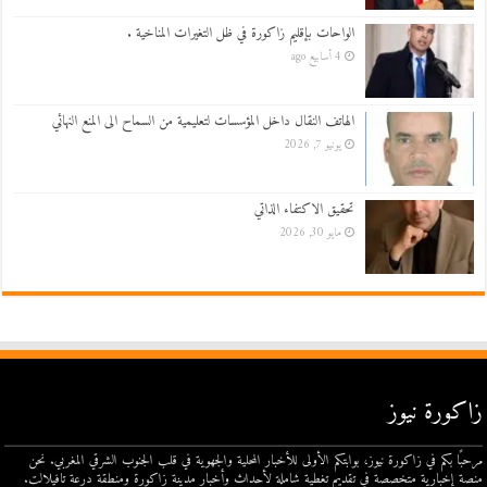
الواحات بإقليم زاكورة في ظل التغيرات المناخية .
4 أسابيع ago
الهاتف النقال داخل المؤسسات لتعليمية من السماح الى المنع النهائي
يونيو 7, 2026
تحقيق الاكتفاء الذاتي
مايو 30, 2026
زاكورة نيوز
مرحبًا بكم في زاكورة نيوز، بوابتكم الأولى للأخبار المحلية والجهوية في قلب الجنوب الشرقي المغربي. نحن
منصة إخبارية متخصصة في تقديم تغطية شاملة لأحداث وأخبار مدينة زاكورة ومنطقة درعة تافيلالت.