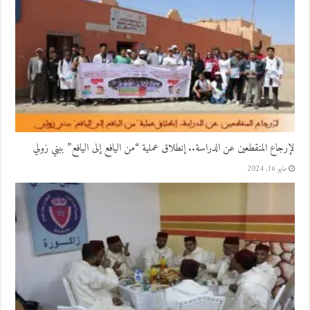
لإرجاع المنقطعين عن الدراسة.. إنطلاق عملية “من اليافع إلى اليافع” ببني زولي
مايو 16, 2024