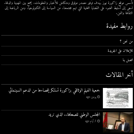
تأسس موقع زاكورة نيوز بهدف توفير مصدر موثوق ومتكامل للأخبار والمعلومات، يجمع بين المهنية والدقة.
نسعى إلى تسليط الضوء على القضايا المحلية التي تهم مجتمعنا، من السياسة إلى التكنولوجيا، ومن الرياضة إلى
الثقافة والفن.
روابط مفيدة
من نحن ؟
للإعلان على الجريدة
اتصل بنا
أخر المقالات
جمعية الفيلم الوثائقي بزاكورة تستنكر إقصاءها من الدعم السينمائي
يومين ago
المجلس الوطني للصحافة.. الذي نريد
3 أيام ago