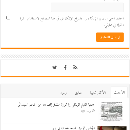
احفظ اسمي، بريدي الإلكتروني، والموقع الإلكتروني في هذا المتصفح لاستخدامها المرة
المقبلة في تعليقي.
اﻷحدث
اﻷكثر شعبية
تعاليق
وسوم
جمعية الفيلم الوثائقي بزاكورة تستنكر إقصاءها من الدعم السينمائي
يومين ago
المجلس الوطني للصحافة.. الذي نريد