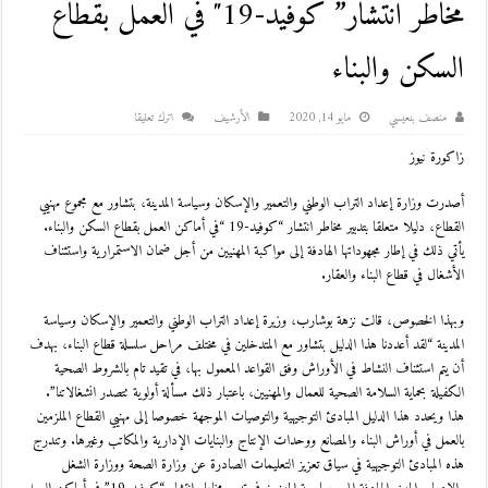
مخاطر انتشار” كوفيد-19″ في العمل بقطاع
السكن والبناء
منصف بنعيسي
مايو 14, 2020
اﻷرشيف
اترك تعليقا
زاكورة نيوز
أصدرت وزارة إعداد التراب الوطني والتعمير والإسكان وسياسة المدينة، بتشاور مع مجموع مهنيي
القطاع، دليلا متعلقا بتدبير مخاطر انتشار “كوفيد-19 “في أماكن العمل بقطاع السكن والبناء.
يأتي ذلك في إطار مجهوداتها الهادفة إلى مواكبة المهنيين من أجل ضمان الاستمرارية واستئناف
الأشغال في قطاع البناء والعقار.
وبهذا الخصوص، قالت نزهة بوشارب، وزيرة إعداد التراب الوطني والتعمير والإسكان وسياسة
المدينة “لقد أعددنا هذا الدليل بتشاور مع المتدخلين في مختلف مراحل سلسلة قطاع البناء، بهدف
أن يتم استئناف النشاط في الأوراش وفق القواعد المعمول بها، في تقيد تام بالشروط الصحية
الكفيلة بحماية السلامة الصحية للعمال والمهنيين، باعتبار ذلك مسألة أولوية تتصدر انشغالاتنا”.
هذا ويحدد هذا الدليل المبادئ التوجيهية والتوصيات الموجهة خصوصا إلى مهنيي القطاع الملزمين
بالعمل في أوراش البناء والمصانع ووحدات الإنتاج والبنايات الإدارية والمكاتب وغيرها. وتندرج
هذه المبادئ التوجيهية في سياق تعزيز التعليمات الصادرة عن وزارة الصحة ووزارة الشغل