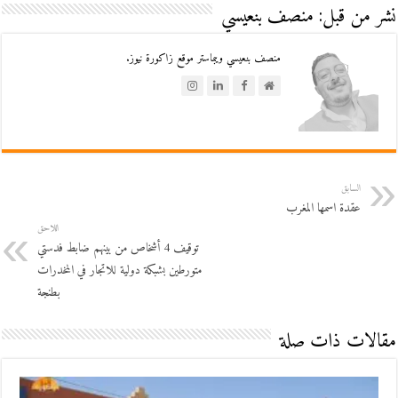
نشر من قبل: منصف بنعيسي
منصف بنعيسي ويبماستر موقع زاكورة نيوز.
السابق
عقدة اسمها المغرب
اللاحق
توقيف 4 أشخاص من بينهم ضابط فدستي
متورطين بشبكة دولية للاتجار في المخدرات
بطنجة
مقالات ذات صلة