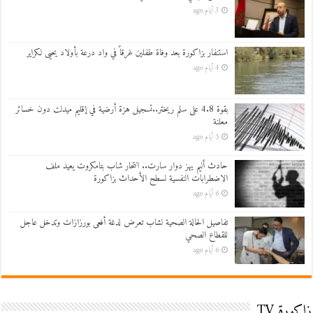
3 أيام ago
استنفار بزاكورة بعد وفاة طفلين غرقاً في واد درعة بأولاد يحيى لكراير
4 أيام ago
بقوة 4.8 على سلم ريختر..تسجيل هزة أرضية في إقليم ميدلت دون خسائر
معلنة
5 أيام ago
حادث أليم يهز دوار سارت.. انتحار شاب بتامكروت يعيد ملف
الاضطرابات النفسية لسطح الأحداث بزاكورة
6 أيام ago
تفاصيل الحالة الصحية لشاب تعرض لدغة أفعى بورزازات وتدخل عاجل
للقطاع الصحي
6 أيام ago
زاكورة TV