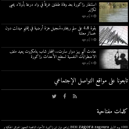
استنفار بزاكورة بعد وفاة طفلين غرقاً في واد درعة بأولاد يحيى
لكراير
4 أيام ago
بقوة 4.8 على سلم ريختر..تسجيل هزة أرضية في إقليم ميدلت دون
خسائر معلنة
5 أيام ago
حادث أليم يهز دوار سارت.. انتحار شاب بتامكروت يعيد ملف
الاضطرابات النفسية لسطح الأحداث بزاكورة
6 أيام ago
تابعونا على مواقع التواصل اﻹجتماعي
كلمات مفتاحية
zagora
zagoura
1000 يوم الاولى
INDH
إبراهيم دياز
ابن زاكورة
الأحياء الناقصة التجهيز
الحرائق
الحكاية و