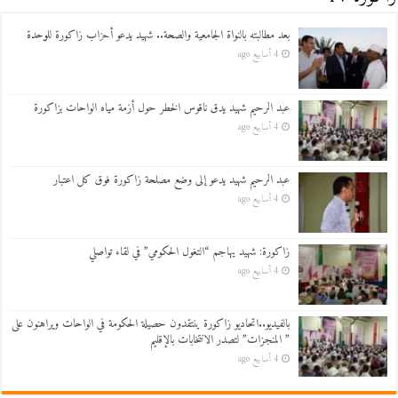
بعد مطالبته بالنواة الجامعية والصحة.. شهيد يدعو أحزاب زاكورة للوحدة
4 أسابيع ago
عبد الرحيم شهيد يدق ناقوس الخطر حول أزمة مياه الواحات بزاكورة
4 أسابيع ago
عبد الرحيم شهيد يدعو إلى وضع مصلحة زاكورة فوق كل اعتبار
4 أسابيع ago
زاكورة: شهيد يهاجم “التغول الحكومي” في لقاء تواصلي
4 أسابيع ago
بالفيديو..اتحاديو زاكورة ينتقدون حصيلة الحكومة في الواحات ويراهنون على
” المنجزات” لتصدر الانتخابات بالإقليم
4 أسابيع ago