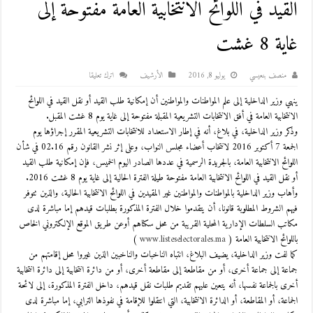
القيد في اللوائح الانتخابية العامة مفتوحة إلى
غاية 8 غشت‎
منصف بنعيسي
يوليو 8, 2016
اﻷرشيف
اترك تعليقا
ينهي وزير الداخلية إلى علم المواطنات والمواطنين أن إمكانية طلب القيد أو نقل القيد في اللوائح
الانتخابية العامة في أفق الانتخابات التشريعية المقبلة مفتوحة إلى غاية يوم 8 غشت المقبل.
وذكر وزير الداخلية، في بلاغ، أنه في إطار الاستعداد للانتخابات التشريعية المقرر إجراؤها يوم
الجمعة 7 أكتوبر 2016 لانتخاب أعضاء مجلس النواب، وعلى إثر نشر القانون رقم 02.16 في شأن
اللوائح الانتخابية العامة، بالجريدة الرسمية في عددها الصادر اليوم الخميس، فإن إمكانية طلب القيد
أو نقل القيد في اللوائح الانتخابية العامة مفتوحة طيلة الفترة الحالية إلى غاية يوم 8 غشت 2016.
وأهاب وزير الداخلية بالمواطنات والمواطنين غير المقيدين في اللوائح الانتخابية الحالية، والذين تتوفر
فيهم الشروط المطلوبة قانونا، أن يتقدموا خلال الفترة المذكورة بطلبات قيدهم إما مباشرة لدى
مكاتب السلطات الإدارية المحلية القريبة من محل سكناهم أوعن طريق الموقع الإلكتروني الخاص
باللوائح الانتخابية العامة
(
www.listeselectorales.ma
)
كما لفت وزير الداخلية، يضيف البلاغ، انتباه الناخبات والناخبين الذين غيروا محل إقامتهم من
جماعة إلى جماعة أخرى، أو من مقاطعة إلى مقاطعة أخرى، أو من دائرة انتخابية إلى دائرة انتخابية
أخرى بالجماعة نفسها، أنه يتعين عليهم تقديم طلبات نقل قيدهم، داخل الفترة المذكورة، إلى لائحة
الجماعة، أو المقاطعة، أو الدائرة الانتخابية، التي انتقلوا للإقامة في نفوذها الترابي، إما مباشرة لدى