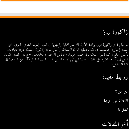
زاكورة نيوز
مرحبًا بكم في زاكورة نيوز، بوابتكم الأولى للأخبار المحلية والجهوية في قلب الجنوب الشرقي المغربي. نحن
منصة إخبارية متخصصة في تقديم تغطية شاملة لأحداث وأخبار مدينة زاكورة ومنطقة درعة تافيلالت.
تأسس موقع زاكورة نيوز بهدف توفير مصدر موثوق ومتكامل للأخبار والمعلومات، يجمع بين المهنية والدقة.
نسعى إلى تسليط الضوء على القضايا المحلية التي تهم مجتمعنا، من السياسة إلى التكنولوجيا، ومن الرياضة إلى
الثقافة والفن.
روابط مفيدة
من نحن ؟
للإعلان على الجريدة
اتصل بنا
أخر المقالات