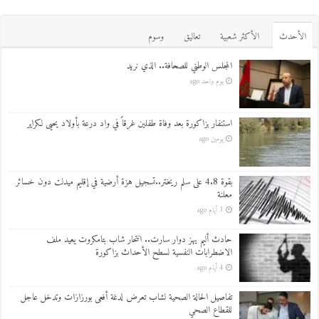
اﻷحدث
اﻷكثر شعبية
تعاليق
وسوم
المجلس الوطني للصحافة.. الذي نريد
يوم واحد ago
استنفار بزاكورة بعد وفاة طفلين غرقاً في واد درعة بأولاد يحيى لكراير
يومين ago
بقوة 4.8 على سلم ريختر..تسجيل هزة أرضية في إقليم ميدلت دون خسائر
معلنة
3 أيام ago
حادث أليم يهز دوار سارت.. انتحار شاب بتامكروت يعيد ملف
الاضطرابات النفسية لسطح الأحداث بزاكورة
4 أيام ago
تفاصيل الحالة الصحية لشاب تعرض لدغة أفعى بورزازات وتدخل عاجل
للقطاع الصحي