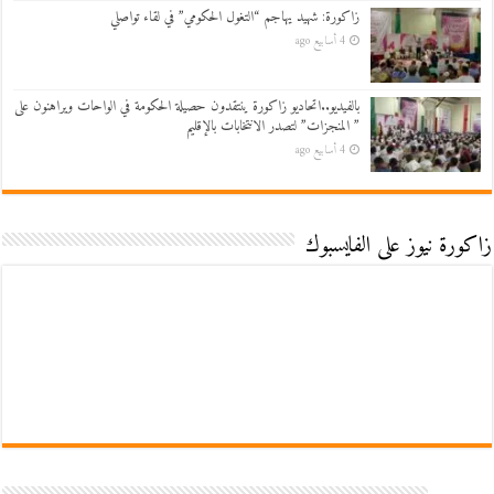
زاكورة: شهيد يهاجم “التغول الحكومي” في لقاء تواصلي
4 أسابيع ago
بالفيديو..اتحاديو زاكورة ينتقدون حصيلة الحكومة في الواحات ويراهنون على
” المنجزات” لتصدر الانتخابات بالإقليم
4 أسابيع ago
زاكورة نيوز على الفايسبوك