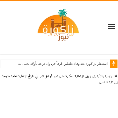
استنفار بزاكورة بعد وفاة طفلين غرقاً في واد درعة بأولاد يحيى لكراير
الرئيسية
/
اﻷرشيف
/
وزير الداخلية: إمكانية طلب القيد أو نقل القيد في اللوائح الانتخابية العامة مفتوحة
إلى غاية 8 غشت‎