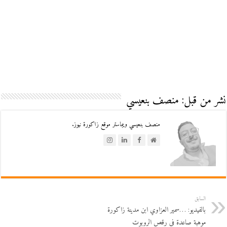
نشر من قبل: منصف بنعيسي
منصف بنعيسي ويبماستر موقع زاكورة نيوز.
السابق
بالفيديو: …سمير العزاوي ابن مدينة زاكورة
موهبة صاعدة في رقص الروبوت