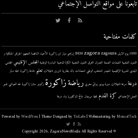
تابعونا على مواقع التواصل اﻹجتماعي
كلمات مفتاحية
zagora
zagoura
1000 يوم الاولى
INDH
إبراهيم دياز
ابن زاكورة
الأحياء الناقصة التجهيز
الحرائق
الحكاية و
المجلس الإقليمي
الفنون الشعبية
الشحات
الصحة
العمران
الغرق
الفنون الشعبية
الكرة الذهبية
المبادرة الوطنية
المجلس
تعليم
البلدي
المديرية الإقليمية
المعيدر
المنتخب الوطني
امتحانات
باك
بلغارية
تازرين
تافيلالت
جماعة زاكورة
حملة
دباز
زاكورة
رياضة
درعة
درعة تافيلالت
دورة يونيو
روائي مغربي
زكونو
ستارا زاكورة
طه العياشي
قسم
كرة القدم
العمل الإجتماعي
مجلة
مهرجان
نتائج الباكلوريا
واد درعة
Powered by
WordPress
| Theme Designed by
TieLabs
| Webmastering by
MoncefTech
© Copyright 2026, ZagoraNewsMedia All Rights Reserved