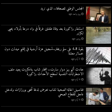
المجلس الوطني للصحافة.. الذي نريد
يوم واحد ago
استنفار بزاكورة بعد وفاة طفلين غرقاً في واد درعة بأولاد يحيى
لكراير
يومين ago
بقوة 4.8 على سلم ريختر..تسجيل هزة أرضية في إقليم ميدلت دون
خسائر معلنة
3 أيام ago
حادث أليم يهز دوار سارت.. انتحار شاب بتامكروت يعيد ملف
الاضطرابات النفسية لسطح الأحداث بزاكورة
4 أيام ago
تفاصيل الحالة الصحية لشاب تعرض لدغة أفعى بورزازات وتدخل
عاجل للقطاع الصحي
4 أيام ago