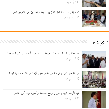
4 أيام ago
عمالة إقليم زاكورة تخلّد الذكرى السابعة والعشرين لعيد العرش المجيد
أسبوع واحد ago
زاكورة TV
بعد مطالبته بالنواة الجامعية والصحة.. شهيد يدعو أحزاب زاكورة للوحدة
3 أسابيع ago
عبد الرحيم شهيد يدق ناقوس الخطر حول أزمة مياه الواحات بزاكورة
4 أسابيع ago
عبد الرحيم شهيد يدعو إلى وضع مصلحة زاكورة فوق كل اعتبار
4 أسابيع ago