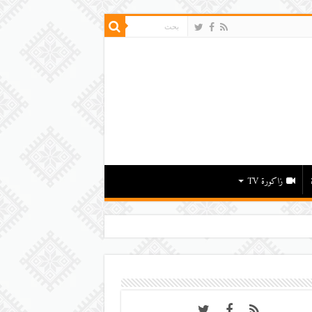
زاكورة TV