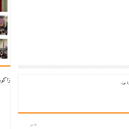
زاكورة
 نيوز.
اللاحق