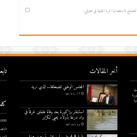
صفح لاستخدامها المرة المقبلة في تعليقي.
أخر المقالات
تاب
المجلس الوطني للصحافة.. الذي نريد
لة
19 ساعة ago
ورة
ية
كلم
استنفار بزاكورة بعد وفاة طفلين غرقاً في
واد درعة بأولاد يحيى لكراير
1000 يوم الاول
يوم واحد ago
الناقصة
بقوة 4.8 على سلم ريختر..تسجيل هزة
الشعبية