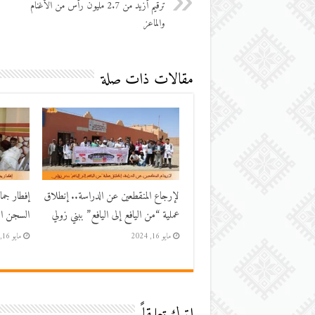
ترقيم أزيد من 2.7 مليون رأس من الأغنام
والماعز
مقالات ذات صلة
لإرجاع المنقطعين عن الدراسة.. إنطلاق
إفطار جم
عملية “من اليافع إلى اليافع” ببني زولي
السجن الم
مايو 16, 2024
مايو 16, 2024
اترك تعليقاً