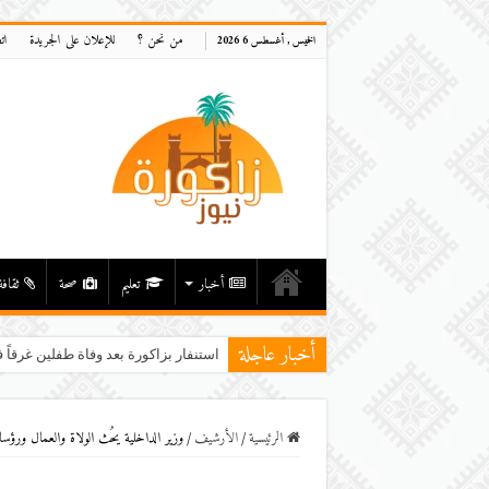
من نحن ؟
للإعلان على الجريدة
ات
الخميس , أغسطس 6 2026
أخبار
تعليم
صحة
ثقافة
أخبار عاجلة
استنفار بزاكورة بعد وفاة طفلين غرقاً ف
الرئيسية
/
اﻷرشيف
/
وزير الداخلية يحُث الولاة والعمال ورؤساء