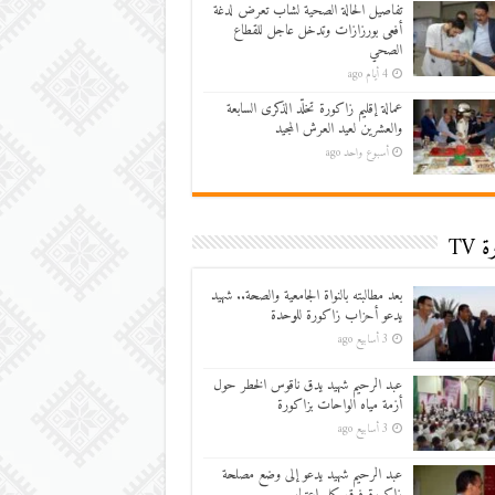
تفاصيل الحالة الصحية لشاب تعرض لدغة
أفعى بورزازات وتدخل عاجل للقطاع
الصحي
4 أيام ago
عمالة إقليم زاكورة تخلّد الذكرى السابعة
والعشرين لعيد العرش المجيد
أسبوع واحد ago
 TV
بعد مطالبته بالنواة الجامعية والصحة.. شهيد
يدعو أحزاب زاكورة للوحدة
3 أسابيع ago
عبد الرحيم شهيد يدق ناقوس الخطر حول
أزمة مياه الواحات بزاكورة
3 أسابيع ago
عبد الرحيم شهيد يدعو إلى وضع مصلحة
زاكورة فوق كل اعتبار