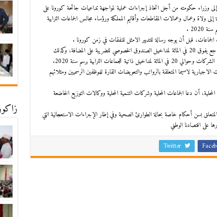
 إلى وزراء حكومته من أجل اتخاذ إجراءات عملية لمواجهة تداعيات جائحة كورونا على
 إلى ولاة وعمال وعمالات المقاطعات وأقاليم المملكة ورؤساء مجالس الجماعات الترابية
2020 .
ماعات، قبل أن يوجه رسالة للتدبير الامثل للنفقات في زمن كورونا .
وأكد لفتيت في رسالته ، أن الاستشرافات الاولية تشير الى تراجع يفوق 20 في المائة لمداخيل الصندوق الخصوصي للضريبة على المضافة، وكذلك
ت الاجبارية لاسيما المتعلقة بالرواتب والتعويضات القارة للموظفين الرسميين ومثلائهم
المحلية، أن دعا الجماعات المحلية وشركات التنمية المحلية ووكالات التوزيع الخاضعة
زاكورة
لمتعلق بسن أحكام خاصة بحالة الطوارئ الصحية وفي إطار الإجراءات الاستعجالية التي
ا على اقتصادنا الوطني
Twitter
Faceb