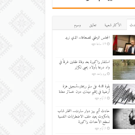
دث
اﻷكثر شعبية
تعاليق
وسوم
المجلس الوطني للصحافة.. الذي نريد
19 ساعة ago
استنفار بزاكورة بعد وفاة طفلين غرقاً في
واد درعة بأولاد يحيى لكراير
يوم واحد ago
بقوة 4.8 على سلم ريختر..تسجيل هزة
أرضية في إقليم ميدلت دون خسائر معلنة
3 أيام ago
حادث أليم يهز دوار سارت.. انتحار شاب
بتامكروت يعيد ملف الاضطرابات النفسية
لسطح الأحداث بزاكورة
3 أيام ago