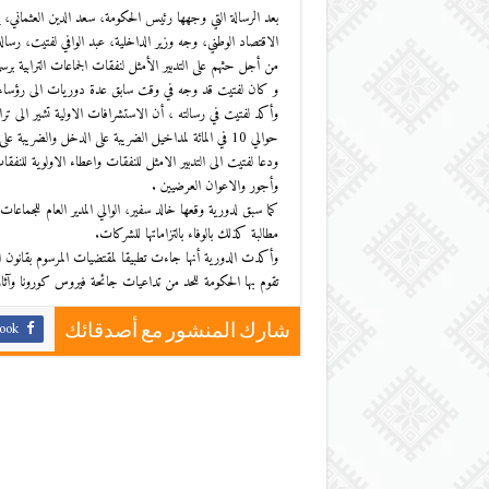
بعد الرسالة التي وجهها رئيس الحكومة، سعد الدين العثماني،
الاقتصاد الوطني، وجه وزير الداخلية، عبد الوافي لفتيت، رسالة
من أجل حثهم على التدبير الأمثل لنفقات الجماعات الترابية برسم سنة 
و كان لفتيت قد وجه في وقت سابق عدة دوريات الى رؤساء الج
حوالي 10 في المائة لمداخيل الضريبة على الدخل والضريبة على الشركات وحوالي 20 في المائة لمداخيل ذاتية للجماعات الترابية برسم سنة 2020.
ودعا لفتيت الى التدبير الامثل للنفقات واعطاء الاولوية للنفقا
وأجور والاعوان العرضيين .
كما سبق لدورية وقعها خالد سفير، الوالي المدير العام للجماعات 
مطالبة كذلك بالوفاء بالتزاماتها للشركات.
وأكدت الدورية أنها جاءت تطبيقا لمقتضيات المرسوم بقانون ا
تقوم بها الحكومة للحد من تداعيات جائحة فيروس كورونا وآثاره
ook
شارك المنشور مع أصدقائك