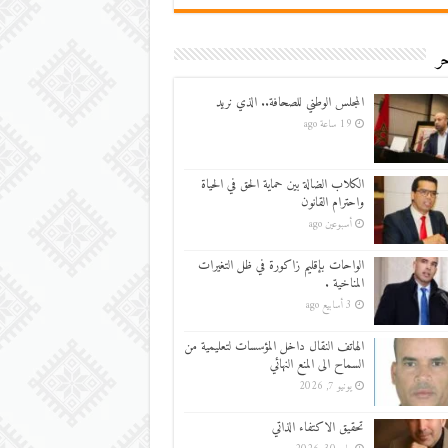
ر
المجلس الوطني للصحافة.. الذي نريد
19 ساعة ago
الكلاب الضالة بين حماية الحق في الحياة
واحترام القانون
أسبوعين ago
الواحات بإقليم زاكورة في ظل التغيرات
المناخية .
3 أسابيع ago
الهاتف النقال داخل المؤسسات لتعليمية من
السماح الى المنع النهائي
يونيو 7, 2026
تحقيق الاكتفاء الذاتي