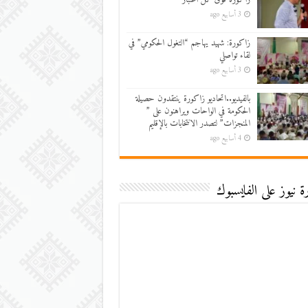
3 أسابيع ago
زاكورة: شهيد يهاجم “التغول الحكومي” في
لقاء تواصلي
3 أسابيع ago
بالفيديو..اتحاديو زاكورة ينتقدون حصيلة
الحكومة في الواحات ويراهنون على ”
المنجزات” لتصدر الانتخابات بالإقليم
4 أسابيع ago
 نيوز على الفايسبوك