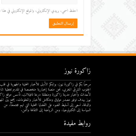
احفظ اسمي، بريدي الإلكتروني، والموقع الإلكتروني في هذا المت
زاكورة نيوز
مرحبًا بكم في زاكورة نيوز، بوابتكم الأولى للأخبار المحلية والجهوية في قلب
الجنوب الشرقي المغربي. نحن منصة إخبارية متخصصة في تقديم تغطية شام
لأحداث وأخبار مدينة زاكورة ومنطقة درعة تافيلالت. تأسس موقع زاك
نيوز بهدف توفير مصدر موثوق ومتكامل للأخبار والمعلومات، يجمع بين المهن
والدقة. نسعى إلى تسليط الضوء على القضايا المحلية التي تهم مجتمعنا، من
السياسة إلى التكنولوجيا، ومن الرياضة إلى الثقافة والفن.
روابط مفيدة