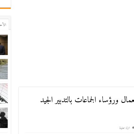
اﻷح
عمال ورؤساء الجماعات بالتدبير الجيد
اترك تعليقا