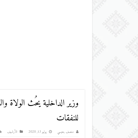
وزير الداخلية يحُث الولاة وال
للنفقات
منصف بنعيسي
يوليو 13, 2020
اﻷرشيف