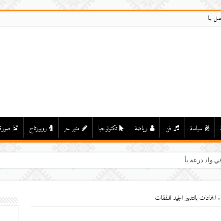
صل بنا
سياسة
فن
رياضة
تكنولوجيا
منبر حر
روبورتاج
صورة
ي واد درعة بأولاد يحيى لكراير
 الجماعات بالتدبير الجيد للنفقات