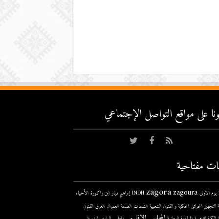
عونا على مواقع التواصل اﻹجتماعي
ات مفتاحية
zagora
zagoura
ى
INDH
إبراهيم دياز
ابن زاكورة
الأحياء
 التجهيز
الحرائق
الحكاية و الفنون الشعبية
الشحات
الصحة
العمران
الغرق
الفنون
المجلس الإقليمي
الكرة الذهبية
المبادرة الوطنية
المجلس البلدي
المديرية