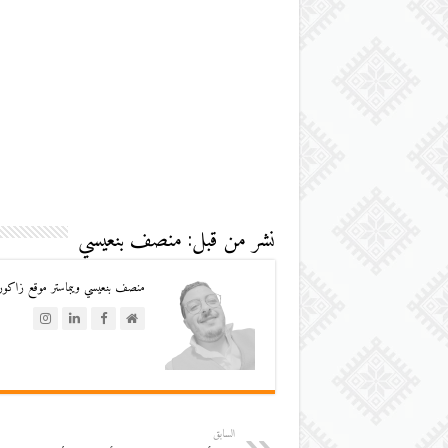
نشر من قبل: منصف بنعيسي
منصف بنعيسي ويبماستر موقع زاكورة
السابق