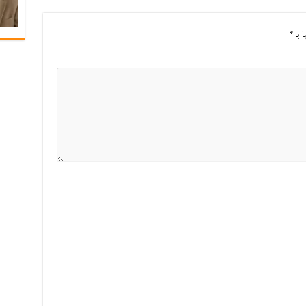
ا بـ
*