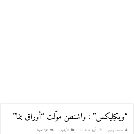
“ويكيليكس” : واشنطن موّلت “أوراق بنما”
منصف بنعيسي
أبريل 6, 2016
اﻷرشيف
اترك تعليقا