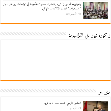
بالفيديو..اتحاديو زاكورة ينتقدون حصيلة الحكومة في الواحات ويراهنون على
” المنجزات” لتصدر الانتخابات بالإقليم
4 أسابيع ago
زاكورة نيوز على الفايسبوك
منبر حر
المجلس الوطني للصحافة.. الذي نريد
3 أيام ago