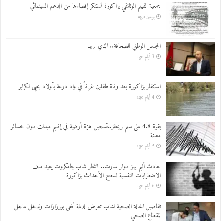
جمعية الفيلم الوثائقي بزاكورة تستنكر إقصاءها من الدعم السينمائي
يومين ago
المجلس الوطني للصحافة.. الذي نريد
3 أيام ago
استنفار بزاكورة بعد وفاة طفلين غرقاً في واد درعة بأولاد يحيى لكراير
4 أيام ago
بقوة 4.8 على سلم ريختر..تسجيل هزة أرضية في إقليم ميدلت دون خسائر
معلنة
5 أيام ago
حادث أليم يهز دوار سارت.. انتحار شاب بتامكروت يعيد ملف
الاضطرابات النفسية لسطح الأحداث بزاكورة
6 أيام ago
تفاصيل الحالة الصحية لشاب تعرض لدغة أفعى بورزازات وتدخل عاجل
للقطاع الصحي