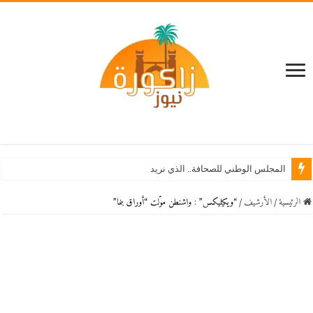
المجلس الوطني للصحافة.. الذي نريد
الرئيسية
/
اﻷرشيف
/
“ويكيليكس” : واشنطن موّلت “أوراق بنما”