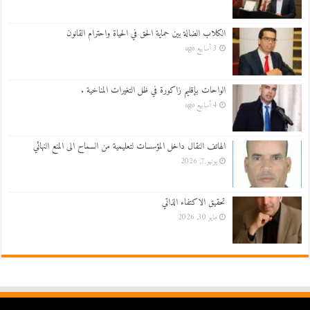
الكلاب الضالة بين حماية الحق في الحياة واحترام القانون
3 أسابيع ago
الواحات بإقليم زاكورة في ظل التغيرات المناخية .
4 أسابيع ago
الهاتف النقال داخل المؤسسات لتعليمية من السماح الى المنع النهائي
يونيو 7, 2026
تحقيق الاكتفاء الذاتي
مايو 30, 2026