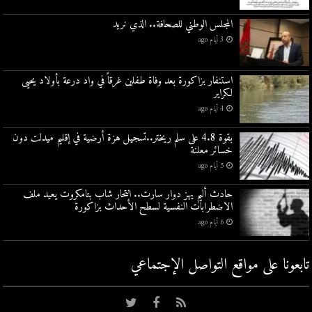
المجلس الوطني للصحافة.. الذي نريد
3 أيام ago
استنفار بزاكورة بعد وفاة طفلين غرقاً في واد درعة بأولاد يحيى
لكراير
4 أيام ago
بقوة 4.8 على سلم ريختر..تسجيل هزة أرضية في إقليم ميدلت دون
خسائر معلنة
5 أيام ago
حادث أليم يهز دوار سارت.. انتحار شاب بتامكروت يعيد ملف
الاضطرابات النفسية لسطح الأحداث بزاكورة
6 أيام ago
تابعونا على مواقع التواصل اﻹجتماعي