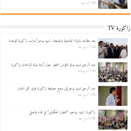
7 أيام ago
زاكورة TV
بعد مطالبته بالنواة الجامعية والصحة.. شهيد يدعو أحزاب زاكورة للوحدة
4 أسابيع ago
عبد الرحيم شهيد يدق ناقوس الخطر حول أزمة مياه الواحات بزاكورة
4 أسابيع ago
عبد الرحيم شهيد يدعو إلى وضع مصلحة زاكورة فوق كل اعتبار
4 أسابيع ago
زاكورة: شهيد يهاجم “التغول الحكومي” في لقاء تواصلي
4 أسابيع ago