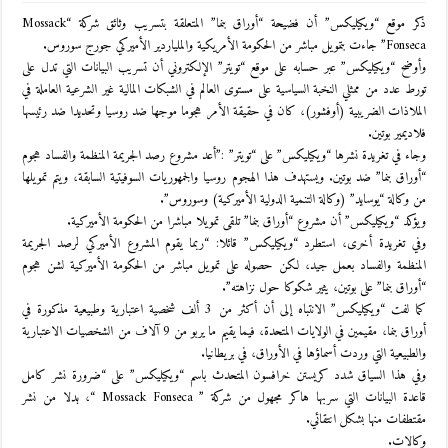
ذكر موقع “ويكيليكس” أن فضيحة “أوراق بنما” المتعلقة بتسريب وثائق شركة “Mossack
Fonseca” جاءت بتمويل مباشر من الحكومة الأمريكية والملياردير الأميركي جورج سوروس.
وأوضح “ويكيليكس” عبر حسابه على موقع “تويتر” الإلكتروني أن تسريب البيانات التي تدل على
تورط عدد من ممثلي النخبة السياسية على مستوى العالم في الشبكات المالية غير الشرعية العاملة في
الملاذات الضريبية (أوفشور)، كان في حقيقة الأمر هجوما موجها ضد روسيا وتحديدا ضد رئيسها
فلاديمير بوتين.
وجاء في تغريدة نشرها “ويكيليكس” على “تويتر” :”أعد مشروع رصد الجريمة المنظمة والفساد هجوم
“أوراق بنما” ضد بوتين. ويستهدف هذا الهجوم روسيا والجمهوريات السوفيتية السابقة، ويتم تمويلها
من وكالة “يوسايد” (وكالة التنمية الدولية الأميركية) وسوروس”.
ويؤكد “ويكيليكس” أن مشروع “أوراق بنما” تلقى تمويلا مباشرا من الحكومة الأميركية.
وفي تغريدة أخرى، استطرد “ويكيليكس” قائلا: “ربما يقوم المشروع الأميركي لرصد الجريمة
المنظمة والفساد بعمل جيد، لكن حصوله على تمويل مباشر من الحكومة الأميركية لشن هجوم
“أوراق بنما” على بوتين، يثير شكوكا حول نزاهته”.
كما لفت “ويكيليكس” الانتباه إلى أن أكثر من 3 ألف شخصية اعتبارية وطبيعية مذكورة في
أوراق بنما، مقيمين في الولايات المتحدة، فيما يقيم ما يربو من 9 آلاف من الشخصيات الاعتبارية
والطبيعية التي وردت أسماؤها في الأوراق، في بريطانيا.
وفي هذا السياق شدد كريستن خرافسون المتحدث باسم “ويكيليكس” على “ضرورة نشر كامل
قاعدة البيانات التي سربها هاكر مجهول من شركة ” Mossack Fonseca “، بدلا من نشر
مقتطفات منها بشكل انتقائي.
وكالات.