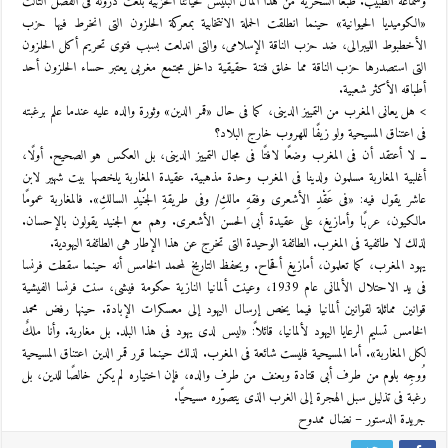
وسمّاعة الطبيب. طبعًا السخرية من هذا المآل البئيس لحياتنا الحزبية بلغت ذروته فى الفصل الثالث
«الكوميديا الحيوانية» حينما انطلقت الحملة الانتخابية بمعركة الحلزون التى انخرط فيها حزب
الأخطبوط الليبرالى، ضد حزب الناقة الإسلامى، والتى اندلعت بسبب فتوى تحريم أكل الحلزون
التى استصدرها حزب الناقة مما خلق فتنة حقيقية داخل مجتمع مغربى يعتبر حساء الحلزون أحد
أطباقه الأكثر شعبية.
> هل يعانى المغرب من التمييز الدينى، كما فى حال «قمر الدين» وثورة والده عليه عندما علم برغبته
فى اعتناق المسيحية ولو زيفًا للهروب خارج البلاد؟
ــ لا أعتقد أن فى المغرب وضعًا لافتًا فى مجال التمييز الدينى، بل العكس هو الصحيح. أولًا،
أغلبية المغاربة مسلمون ولدينا فى المغرب وحدة مذهبية. عقيدة المغاربة يلخصها بيت شهير لابن
عاشر يقول فيه: «فى عَقْدِ الأشعرى وفقهِ مالكِ/ وفى طريقةِ الجُنَيْدِ السالكِ». فالمغاربة عمومًا
مالكيون، عربًا وأمازيغ، على عقيدة أبى الحسن الأشعرى. وهم مع الجنيد يقولون بالإحسان.
لذلك لا طائفية فى المغرب. الطائفة الوحيدة التى تخرج عن هذا الإطار هى الطائفة اليهودية.
يهود المغرب، كما تعلمون، أمازيغ أقحاح. ويحفظ التاريخ لمحمد الخامس أنه حينما سقطت فرنسا
فى يد الاحتلال الألمانى عام 1939، وعينت ألمانيا النازية حكومة فيشى، سنت فرنسا الفيشية
قوانين مماثلة لقوانين ألمانيا فيما يخص إرسال اليهود إلى معسكرات الإبادة. حينها رفض محمد
الخامس تسليم الرعايا اليهود لألمانيا، قائلاً: «ليس لدى يهود فى هذا البلد. بل مغاربة. وأنا ملكٌ
لكل المغاربة». أما المسيحية فليست شائعة فى المغرب. لذلك حينما قرر قمر الدين اعتناق المسيحية
وُوجِه بلوم من طرف أبى قتادة وبعنف من طرف والده، فإن اختياره لم يكن خالصًا للدين، بل
رغبة فى تذليل سبل الهجرة إلى الغرب الذى يتصوّره مسيحيًا.
جريدة الدستور – نضال ممدوح