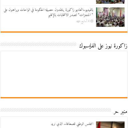
بالفيديو..اتحاديو زاكورة ينتقدون حصيلة الحكومة في الواحات ويراهنون على
” المنجزات” لتصدر الانتخابات بالإقليم
4 أسابيع ago
زاكورة نيوز على الفايسبوك
منبر حر
المجلس الوطني للصحافة.. الذي نريد