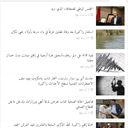
المجلس الوطني للصحافة.. الذي نريد
4 ساعات ago
استنفار بزاكورة بعد وفاة طفلين غرقاً في واد درعة بأولاد يحيى لكراير
11 ساعة ago
بقوة 4.8 على سلم ريختر..تسجيل هزة أرضية في إقليم ميدلت دون خسائر
معلنة
يومين ago
حادث أليم يهز دوار سارت.. انتحار شاب بتامكروت يعيد ملف
الاضطرابات النفسية لسطح الأحداث بزاكورة
3 أيام ago
تفاصيل الحالة الصحية لشاب تعرض لدغة أفعى بورزازات وتدخل عاجل
للقطاع الصحي
3 أيام ago
عمالة إقليم زاكورة تخلّد الذكرى السابعة والعشرين لعيد العرش المجيد