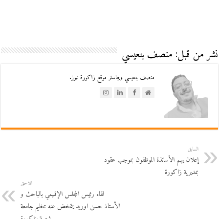
نشر من قبل: منصف بنعيسي
منصف بنعيسي ويبماستر موقع زاكورة نيوز.
السابق
إعلان يهم الأساتذة الموظفون بموجب عقود
بمديرية زاكورة
اللاحق
لقاء رئيس المجلس الإقليمي بالباحث و
الأستاذ حسن اوريد يتمخض عنه تنظيم جامعة
شعبية بزاكورة