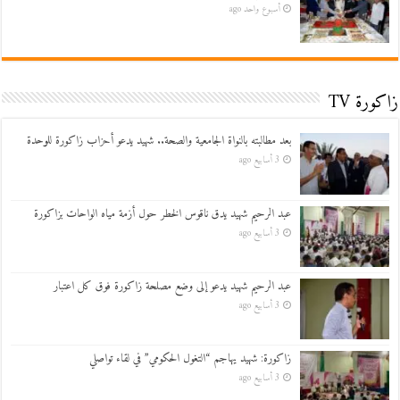
أسبوع واحد ago
زاكورة TV
بعد مطالبته بالنواة الجامعية والصحة.. شهيد يدعو أحزاب زاكورة للوحدة
3 أسابيع ago
عبد الرحيم شهيد يدق ناقوس الخطر حول أزمة مياه الواحات بزاكورة
3 أسابيع ago
عبد الرحيم شهيد يدعو إلى وضع مصلحة زاكورة فوق كل اعتبار
3 أسابيع ago
زاكورة: شهيد يهاجم “التغول الحكومي” في لقاء تواصلي
3 أسابيع ago