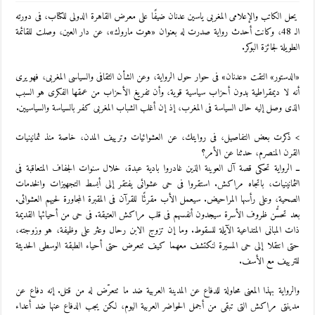
يحل الكاتب والإعلامى المغربى ياسين عدنان ضيفًا على معرض القاهرة الدولى للكتاب، فى دورته
الـ 48، وكانت أحدث رواية صدرت له بعنوان «هوت ماروك»، عن دار العين، وصلت للقائمة
الطويلة لجائزة البوكر.
«الدستور» التقت «عدنان» فى حوار حول الرواية، وعن الشأن الثقافى والسياسى المغربى، فهو يرى
أنه لا ديمقراطية بدون أحزاب سياسية قوية، وأن تفريغ الأحزاب من عمقها الفكرى هو السبب
الذى وصل إليه حال السياسة فى المغرب، إذ إن أغلب الشباب المغربى كفر بالسياسة والسياسيين.
> ذكرت بعض التفاصيل، فى روايتك، عن العشوائيات وترييف المدن، خاصة منذ ثمانينيات
القرن المنصرم، حدثنا عن الأمر؟
ــ الرواية تحكى قصة آل العوينة الذين غادروا بادية عبدة، خلال سنوات الجفاف المتعاقبة فى
الثمانينيات، باتجاه مراكش. استقروا فى حى عشوائى يفتقر إلى أبسط التجهيزات والخدمات
الصحية، وعلى رأسها المراحيض. سيعمل الأب مقرئًا للقرآن فى المقبرة المجاورة لحيهم العشوائى.
بعد تحسُّن ظروف الأسرة سيجدون أنفسهم فى قلب مراكش العتيقة. فى حى من أحيائها القديمة
ذات المبانى المتداعية الآيلة للسقوط. وما إن تزوج الابن رحال وعثر على وظيفة، هو وزوجته،
حتى انتقلا إلى حى المسيرة لنكتشف معهما كيف تتعرض حتى أحياء الطبقة الوسطى الحديثة
للترييف مع الأسف.
والرواية بهذا المعنى محاولة للدفاع عن المدينة العربية ضد ما تتعرّض له من قتل. إنه دفاع عن
مدينتى مراكش التى تبقى من أجمل الحواضر العربية اليوم، لكن يجب الدفاع عنها ضد أعداء