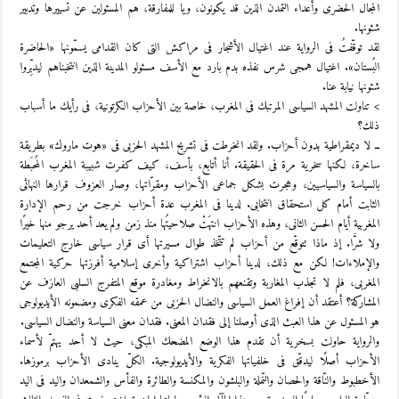
المجال الحضرى وأعداء التمدن الذين قد يكونون، ويا للمفارقة، هم المسئولين عن تسييرها وتدبير
شئونها.
لقد توقّفتُ فى الرواية عند اغتيال الأشجار فى مراكش التى كان القدامى يسمّونها «الحاضرة
البُستان». اغتيال همجى شرس نفذه بدم بارد مع الأسف مسئولو المدينة الذين انتخبناهم ليدبِّروا
شئونها نيابة عنا.
> تناولت المشهد السياسى المرتبك فى المغرب، خاصة بين الأحزاب الكرتونية، فى رأيك ما أسباب
ذلك؟
ــ لا ديمقراطية بدون أحزاب. ولقد انخرطت فى تشريح المشهد الحزبى فى «هوت ماروك» بطريقة
ساخرة، لكنها سخرية مرة فى الحقيقة. أنا أتابع، بأسف، كيف كفرت شبيبة المغرب المُحبَطة
بالسياسة والسياسيين، وهجرت بشكل جماعى الأحزاب ومقرّاتها، وصار العزوف قرارها النهائى
الثابت أمام كل استحقاق انتخابى. لدينا فى المغرب عدة أحزاب خرجت من رحم الإدارة
المغربية أيام الحسن الثانى، وهذه الأحزاب انتهَتْ صلاحيتُها منذ زمن ولم يعد أحد يرجو منها خيرًا
ولا شرَّا. إذ ماذا تتوقّع من أحزاب لم تتّخذ طوال مسيرتها أى قرار سياسى خارج التعليمات
والإملاءات! لكن مع ذلك، لدينا أحزاب اشتراكية وأخرى إسلامية أفرزتها حركية المجتمع
المغربى، فلم لا تجذب المغاربة وتقنعهم بالانخراط ومغادرة موقع المتفرج السلبى العازف عن
المشاركة؟ أعتقد أن إفراغ العمل السياسى والنضال الحزبى من عمقه الفكرى ومضمونه الأيديولوجى
هو المسئول عن هذا العبث الذى أوصلنا إلى فقدان المعنى. فقدان معنى السياسة والنضال السياسى.
والرواية حاولت بسخرية أن تقدم هذا الوضع المضحك المبكى، حيث لا أحد يهتمّ لأسماء
الأحزاب أصلًا ليدقّق فى خلفياتها الفكرية والأيديولوجية. الكلّ ينادى الأحزاب برموزها.
الأخطبوط والنّاقة والحصان والنّملة والبلشون والمكنسة والطائرة والفأس والشمعدان واليد فى اليد