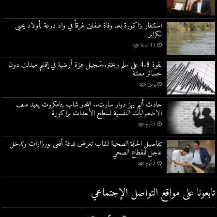
استنفار بزاكورة بعد وفاة طفلين غرقاً في واد درعة بأولاد يحيى
لكراير
11 ساعة ago
بقوة 4.8 على سلم ريختر..تسجيل هزة أرضية في إقليم ميدلت دون
خسائر معلنة
يومين ago
حادث أليم يهز دوار سارت.. انتحار شاب بتامكروت يعيد ملف
الاضطرابات النفسية لسطح الأحداث بزاكورة
3 أيام ago
تفاصيل الحالة الصحية لشاب تعرض لدغة أفعى بورزازات وتدخل
عاجل للقطاع الصحي
3 أيام ago
تابعونا على مواقع التواصل اﻹجتماعي