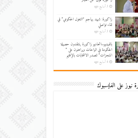
3 أسابيع ago
زاكورة: شهيد يهاجم “التغول الحكومي” في
لقاء تواصلي
3 أسابيع ago
بالفيديو..اتحاديو زاكورة ينتقدون حصيلة
الحكومة في الواحات ويراهنون على ”
المنجزات” لتصدر الانتخابات بالإقليم
4 أسابيع ago
 نيوز على الفايسبوك