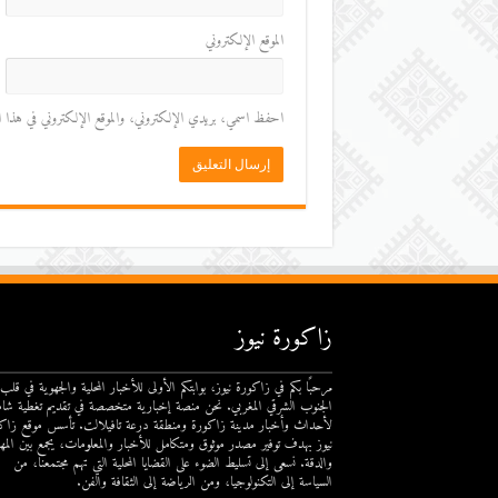
الموقع الإلكتروني
احفظ اسمي، بريدي الإلكتروني، والموقع الإلكتروني في هذا المت
زاكورة نيوز
مرحبًا بكم في زاكورة نيوز، بوابتكم الأولى للأخبار المحلية والجهوية في قلب
الجنوب الشرقي المغربي. نحن منصة إخبارية متخصصة في تقديم تغطية شام
لأحداث وأخبار مدينة زاكورة ومنطقة درعة تافيلالت. تأسس موقع زاك
نيوز بهدف توفير مصدر موثوق ومتكامل للأخبار والمعلومات، يجمع بين المهن
والدقة. نسعى إلى تسليط الضوء على القضايا المحلية التي تهم مجتمعنا، من
السياسة إلى التكنولوجيا، ومن الرياضة إلى الثقافة والفن.