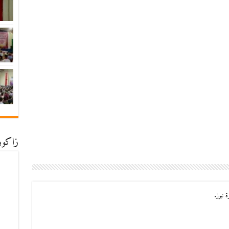
زاكورة
 نيوز.