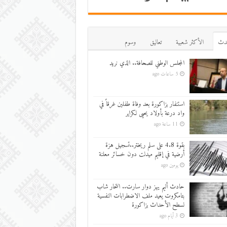
دث
اﻷكثر شعبية
تعاليق
وسوم
المجلس الوطني للصحافة.. الذي نريد
5 ساعات ago
استنفار بزاكورة بعد وفاة طفلين غرقاً في
واد درعة بأولاد يحيى لكراير
11 ساعة ago
بقوة 4.8 على سلم ريختر..تسجيل هزة
أرضية في إقليم ميدلت دون خسائر معلنة
يومين ago
حادث أليم يهز دوار سارت.. انتحار شاب
بتامكروت يعيد ملف الاضطرابات النفسية
لسطح الأحداث بزاكورة
3 أيام ago