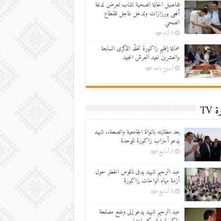
تفاصيل الحالة الصحية لشاب تعرض لدغة
أفعى بورزازات وتدخل عاجل للقطاع
الصحي
3 أيام ago
عمالة إقليم زاكورة تخلّد الذكرى السابعة
والعشرين لعيد العرش المجيد
أسبوع واحد ago
 TV
بعد مطالبته بالنواة الجامعية والصحة.. شهيد
يدعو أحزاب زاكورة للوحدة
3 أسابيع ago
عبد الرحيم شهيد يدق ناقوس الخطر حول
أزمة مياه الواحات بزاكورة
3 أسابيع ago
عبد الرحيم شهيد يدعو إلى وضع مصلحة
زاكورة فوق كل اعتبار