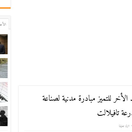
اﻷح
الأخر للتميز مبادرة مدنية لصناعة
درعة تافيلالت
اترك تعليقا