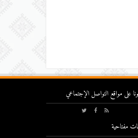
عونا على مواقع التواصل اﻹجتماعي
ات مفتاحية