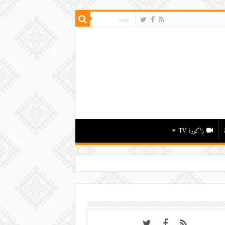
زاكورة TV