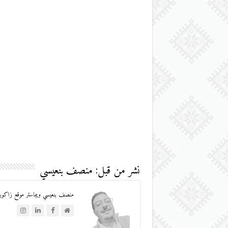
نشر من قبل: منصف بنعيسي
منصف بنعيسي ويبماستر موقع زاكورة