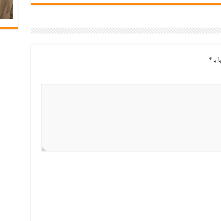
ا بـ
*