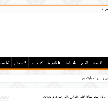
صل بنا
سياسة
فن
رياضة
تكنولوجيا
منبر حر
روبورتاج
صورة
ي واد درعة بأولاد يحيى لكراير
 مبادرة مدنية لصناعة التفوق الدراسي والتميز بجهة درعة تافيلالت