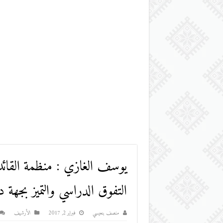
يوسف الغازي : منظمة القائد 
التفوق الدراسي والتميز بجهة 
منصف بنعيسي
فبراير 2, 2017
اﻷرشيف