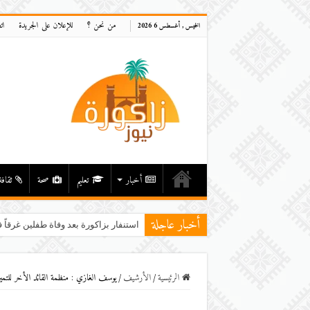
من نحن ؟
للإعلان على الجريدة
ات
الخميس , أغسطس 6 2026
أخبار
تعليم
صحة
ثقافة
أخبار عاجلة
استنفار بزاكورة بعد وفاة طفلين غرقاً ف
الرئيسية
/
اﻷرشيف
/
يوسف الغازي : منظمة القائد الأخر للتميز