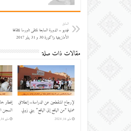
السابق
فيديو .. الدورة السابعة لملتقى تاورسا للثقافة
الأمازيغية بزاكورة 30 و 31 يناير 2017
مقالات ذات صلة
لإرجاع المنقطعين عن الدراسة.. إنطلاق
إفطار جم
عملية “من اليافع إلى اليافع” ببني زولي
السجن الم
مايو 16, 2024
مايو 16, 2024