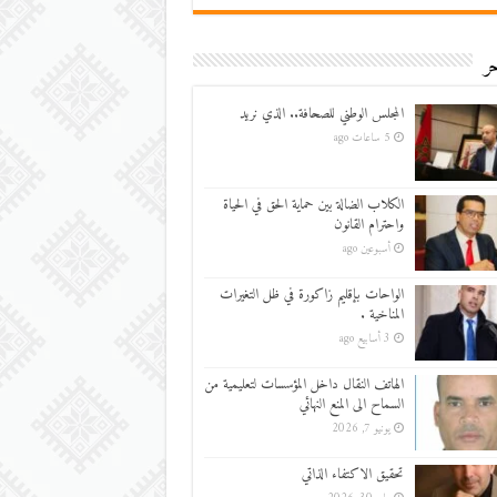
ر
المجلس الوطني للصحافة.. الذي نريد
5 ساعات ago
الكلاب الضالة بين حماية الحق في الحياة
واحترام القانون
أسبوعين ago
الواحات بإقليم زاكورة في ظل التغيرات
المناخية .
3 أسابيع ago
الهاتف النقال داخل المؤسسات لتعليمية من
السماح الى المنع النهائي
يونيو 7, 2026
تحقيق الاكتفاء الذاتي