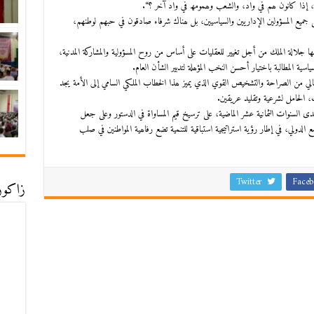
صلة، إذا كانون ھم في واد، والشعب وھمومھ في واد آخر ؟“.
لى جمیع المسؤولین الإداریین والسیاسیین، بل ھناك شرفاء صادقون في حبھم لوطنھم،
ا جلالة الملك من أجل تغییر للعقلیات على أساس من روح المسؤولیة والمشاركة المدنیة،
سیة المطالبة باختیار أحسن النخب المؤھلة لتدبیر الشأن العام.
لي من الصراحة والتشخیص القوي الذي یمیز ھذا الخطاب الملكي السامي إلى الأمة یجد
ك، الحامل لشرعیة وتقلید عریقین.
السنوات الثمانیة عشر الماضیة، على ترسیخ قیم المساواة في الدستور وعلى جعل
لدولي، في إطار رؤیة استراتیجیة استباقیة للتنمیة تضع رفاھیة المواطنین في صلب
Twitter
Faceb
زاكورة