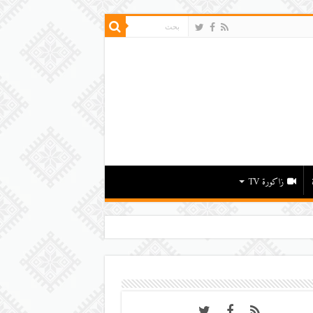
زاكورة TV