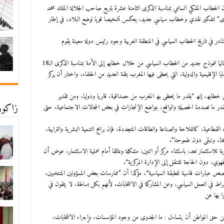
 الخطاب الملكي السامي بمناسبة الذكرى الثامنة عشرة بتربع صاحب الجلالة الملك محمد
تذى” لتفكیر نقدي وخطاب سیاسي جدید، یعكس تشخیصا قویا لوضع البلاد، في إطار
لنادر في تاریخ الخطاب السیاسي في المنطقة العربیة وجود رئیس دولة معینة یقوم
وأوضحت “ھافینغتون بوست” أن جلالة الملك “یقدم نموذجا مثالیا لنموذج جدید من الخطاب السیاسي من خلال خطابھ إلى الأمة بمناسبة الذكرى الـ18
 الإقلیمیة والدولیة، التي یحظى فیھا المغرب بثقة العدید من الحلفاء، واختار أن یركز
في خطابھ، إنھ “بقدر ما یحظى بھ المغرب من مصداقیة، قاریا ودولیا، ومن تقدیر
زاكورة
بقدر ما تصدمنا الحصیلة والواقع، بتواضع الإنجازات في بعض المجالات الاجتماعیة، حتى
لقطاعیة، كالفلاحة والصناعة والطاقات المتجددة، فإن برامج التنمیة البشریة والترابیة،
رفنا، وتبقى دون طموحنا”.
ة للاستثمار تعد، باستثناء مركز أو اثنین، مشكلة وعائقا أمام عملیة الاستثمار، عوض أن
ھوي، دون الحاجة للتنقل إلى الإدارة المركزیة“.
عبارات قاسیة للطبقة السیاسیة“، مؤكدا أن ”ممارسات بعض المسؤولین المنتخبین،
 في العمل السیاسي، وعن المشاركة في الانتخابات. لأنھم بكل بساطة، لا یثقون في
ا بھا عن
فمن حق المواطن أن یتساءل : ما الجدوى من وجود المؤسسات، وإجراء الانتخابات،