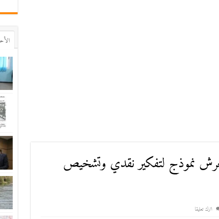
اﻷح
عرش نموذج لتفكیر نقدي وتشخیص
اترك تعليقا