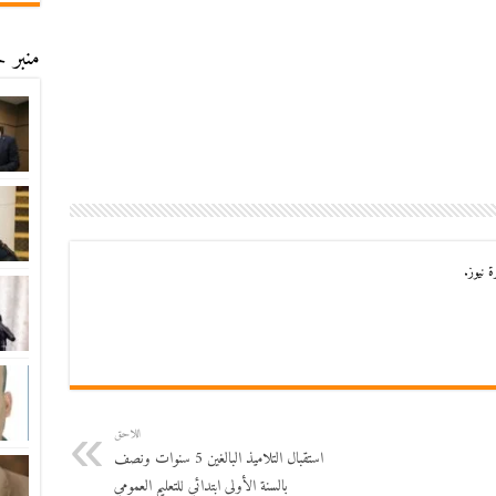
منبر ح
 نيوز.
اللاحق
استقبال التلاميذ البالغين 5 سنوات ونصف
بالسنة الأولى ابتدائي للتعليم العمومي