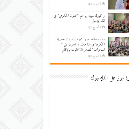
4 أسابيع ago
زاكورة: شهيد يهاجم “التغول الحكومي” في
لقاء تواصلي
4 أسابيع ago
بالفيديو..اتحاديو زاكورة ينتقدون حصيلة
الحكومة في الواحات ويراهنون على ”
المنجزات” لتصدر الانتخابات بالإقليم
4 أسابيع ago
 نيوز على الفايسبوك