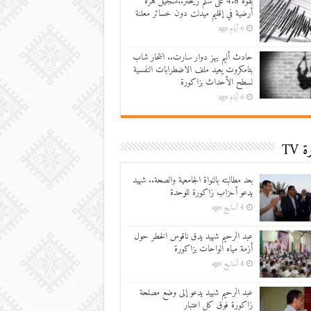
بقوة 4.8 على سلم ريختر..تسجيل هزة
أرضية في إقليم ميدلت دون خسائر معلنة
6 أيام ago
حادث أليم يهز دوار سارت.. انتحار شاب
بتامكروت يعيد ملف الاضطرابات النفسية
لسطح الأحداث بزاكورة
6 أيام ago
 TV
بعد مطالبته بالنواة الجامعية والصحة.. شهيد
يدعو أحزاب زاكورة للوحدة
4 أسابيع ago
عبد الرحيم شهيد يدق ناقوس الخطر حول
أزمة مياه الواحات بزاكورة
4 أسابيع ago
عبد الرحيم شهيد يدعو إلى وضع مصلحة
زاكورة فوق كل اعتبار