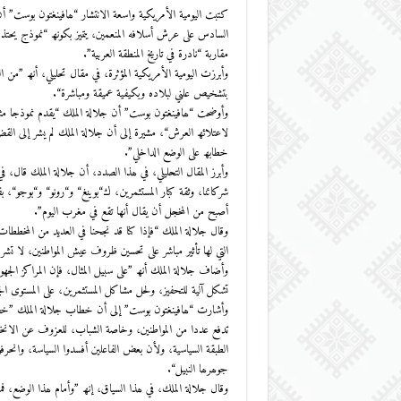
كتبت الیومیة الأمریكیة واسعة الانتشار “ھافینغتون بوست” أن
السادس على عرش أسلافه المنعمین، یتمیز بكونھ “نموذج یح
مقاربة “نادرة في تاریخ المنطقة العربیة”.
وأبرزت الیومیة الأمریكیة المؤثرة، في مقال تحلیلي، أنھ ”من ا
بتشخیص علني لبلاده وبكیفیة عمیقة ومباشرة“.
لاعتلائھ العرش“، مشیرة إلى أن جلالة الملك لم یشر إلى القضایا
خطابھ على الوضع الداخلي”.
وأبرز المقال التحلیلي، في ھذا الصدد، أن جلالة الملك قال، 
شركائنا، وثقة كبار المستثمرین، ك“بوینغ“ و“رونو“ و“بوجو“، 
أصبح من المخجل أن یقال أنھا تقع في مغرب الیوم”.
وقال جلالة الملك “فإذا كنا قد نجحنا في العدید من المخططات ا
التي لھا تأثیر مباشر على تحسین ظروف عیش المواطنین، لا تش
وأضاف جلالة الملك أنھ ”على سبیل المثال، فإن المراكز الجھوی
تشكل آلیة للتحفیز، ولحل مشاكل المستثمرین، على المستوى الج
وأشارت “ھافینغتون بوست” إلى أن خطاب جلالة الملك ”خصص 
تدفع عددا من المواطنین، وخاصة الشباب، للعزوف عن الانخراط
الطبقة السیاسیة، ولأن بعض الفاعلین أفسدوا السیاسة، وانحرفو
جوھرھا النبیل“.
وقال جلالة الملك، في ھذا السیاق، إنھ ”وأمام ھذا الوضع، 