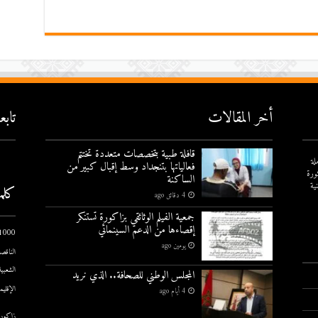
أخر المقالات
تاب
قافلة طبية بتخصصات متعددة تختتم
لة
فعالياتها بتنجداد وسط إقبال كبير من
ورة
الساكنة
ية
كلم
4 دقائق ago
جمعية الفيلم الوثائقي بزاكورة تستنكر
إقصاءها من الدعم السينمائي
1000 يوم الاول
يومين ago
الناقصة
الشعبية
المجلس الوطني للصحافة.. الذي نريد
الإقليم
4 أيام ago
زاكورة