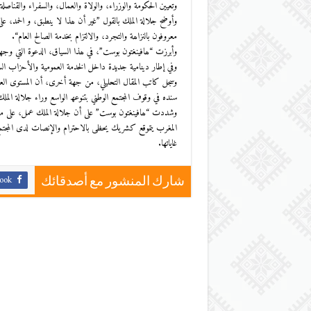
وتعیین الحكومة والوزراء، والولاة والعمال، والسفراء والقنا
وأوضح جلالة الملك بالقول ”غیر أن ھذا لا ینطبق، و الحمد، ع
معروفون بالنزاھة والتجرد، والالتزام بخدمة الصالح العام“.
وأبرزت “ھافینغتون بوست”، في ھذا السیاق، الدعوة التي وجھھ
وفي إطار دینامیة جدیدة داخل الخدمة العمومیة والأحزاب السیا
وسجل كاتب المقال التحلیلي، من جھة أخرى، أن المستوى العا
سنده في وقوف المجتمع الوطني بتنوعھ الواسع وراء جلالة المل
وشددت “ھافینغتون بوست” على أن جلالة الملك عمل، على مدى 
المغرب یتموقع كشریك یحظى بالاحترام والإنصات لدى المجتمع ا
غایاتھا.
ook
شارك المنشور مع أصدقائك