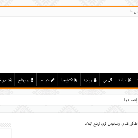
صل بنا
سياسة
فن
رياضة
تكنولوجيا
منبر حر
روبورتاج
صورة
 إقصاءها من الدعم السينمائي
تفكیر نقدي وتشخیص قوي لوضع البلاد