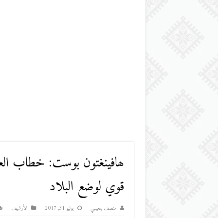
ھافینغتون بوست: خطاب ال
قوي لوضع البلاد
منصف بنعيسي
يوليو 31, 2017
اﻷرشيف