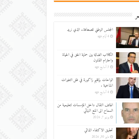
ر
المجلس الوطني للصحافة.. الذي نريد
4 أيام ago
الكلاب الضالة بين حماية الحق في الحياة
واحترام القانون
3 أسابيع ago
الواحات بإقليم زاكورة في ظل التغيرات
المناخية .
4 أسابيع ago
الهاتف النقال داخل المؤسسات لتعليمية من
السماح الى المنع النهائي
يونيو 7, 2026
تحقيق الاكتفاء الذاتي
مايو 30, 2026