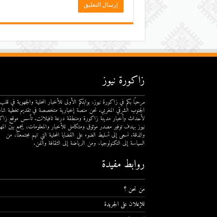
زاكورة نيوز
مرحبًا بكم في زاكورة نيوز، بوابتكم الأولى للأخبار المحلية والجهوية في قلب
الجنوب الشرقي المغربي. نحن منصة إخبارية متخصصة في تقديم تغطية شام
لأحداث وأخبار مدينة زاكورة ومنطقة درعة تافيلالت. تأسس موقع زاك
نيوز بهدف توفير مصدر موثوق ومتكامل للأخبار والمعلومات، يجمع بين المهن
والدقة. نسعى إلى تسليط الضوء على القضايا المحلية التي تهم مجتمعنا، من
السياسة إلى التكنولوجيا، ومن الرياضة إلى الثقافة والفن.
روابط مفيدة
من نحن ؟
للإعلان على الجريدة