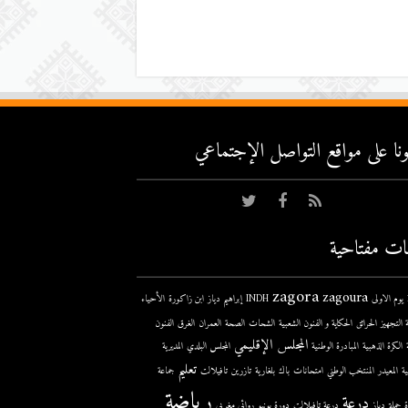
عونا على مواقع التواصل اﻹجتماعي
ات مفتاحية
zagora
zagoura
ى
INDH
إبراهيم دياز
ابن زاكورة
الأحياء
 التجهيز
الحرائق
الحكاية و الفنون الشعبية
الشحات
الصحة
العمران
الغرق
الفنون
المجلس الإقليمي
الكرة الذهبية
المبادرة الوطنية
المجلس البلدي
المديرية
تعليم
ية
المعيدر
المنتخب الوطني
امتحانات
باك
بلغارية
تازرين
تافيلالت
جماعة
رياضة
درعة
حملة
دباز
درعة تافيلالت
دورة يونيو
روائي مغربي