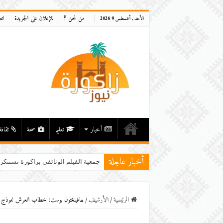
من نحن ؟
للإعلان على الجريدة
ات
الأحد , أغسطس 9 2026
أخبار
تعليم
صحة
ثقافة
أخبار عاجلة
جمعية الفيلم الوثائقي بزاكورة تستنكر
الرئيسية
/
اﻷرشيف
/
ھافینغتون بوست: خطاب العرش نموذج ل