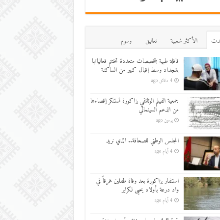
دث
اﻷكثر شعبية
تعاليق
وسوم
قافلة طبية بتخصصات متعددة تختتم فعالياتها
بتنجداد وسط إقبال كبير من الساكنة
4 دقائق ago
جمعية الفيلم الوثائقي بزاكورة تستنكر إقصاءها
من الدعم السينمائي
يومين ago
المجلس الوطني للصحافة.. الذي نريد
4 أيام ago
استنفار بزاكورة بعد وفاة طفلين غرقاً في
واد درعة بأولاد يحيى لكراير
4 أيام ago