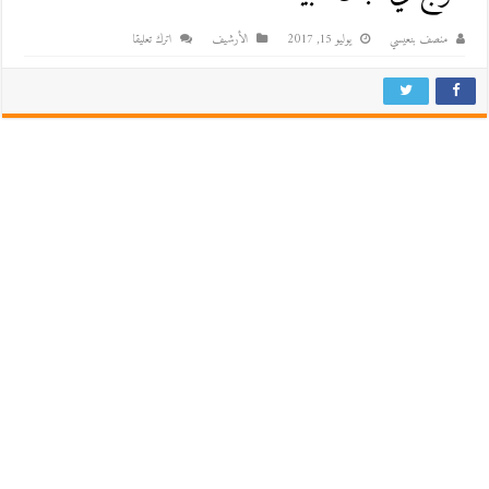
منصف بنعيسي
يوليو 15, 2017
اﻷرشيف
اترك تعليقا