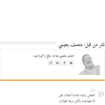
نشر من قبل: منصف بنعيسي
منصف بنعيسي ويبماستر موقع زاكورة نيوز.
السابق
العطش والمياه العادمة تشعلان فتيل
الاحتجاجات بأقاليم درعة تافيلالت