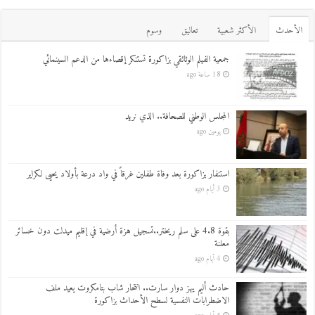
اﻷحدث
اﻷكثر شعبية
تعاليق
وسوم
جمعية الفيلم الوثائقي بزاكورة تستنكر إقصاءها من الدعم السينمائي
18 ساعة ago
المجلس الوطني للصحافة.. الذي نريد
يومين ago
استنفار بزاكورة بعد وفاة طفلين غرقاً في واد درعة بأولاد يحيى لكراير
3 أيام ago
بقوة 4.8 على سلم ريختر..تسجيل هزة أرضية في إقليم ميدلت دون خسائر
معلنة
4 أيام ago
حادث أليم يهز دوار سارت.. انتحار شاب بتامكروت يعيد ملف
الاضطرابات النفسية لسطح الأحداث بزاكورة