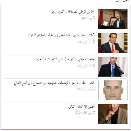
المجلس الوطني للصحافة.. الذي نريد
يومين ago
الكلاب الضالة بين حماية الحق في الحياة واحترام القانون
3 أسابيع ago
الواحات بإقليم زاكورة في ظل التغيرات المناخية .
4 أسابيع ago
الهاتف النقال داخل المؤسسات لتعليمية من السماح الى المنع النهائي
يونيو 7, 2026
تحقيق الاكتفاء الذاتي
مايو 30, 2026