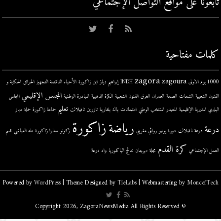
تابعونا على مواقع التواصل اﻹجتماعي
كلمات مفتاحية
zagora
zagoura
1000 يوم الاولى
INDH
إبراهيم دياز
ابن زاكورة
الأحياء الناقصة التجهيز
الحرائق
الحكاية و
المجلس الإقليمي
الفنون الشعبية
الشحات
الصحة
العمران
الغرق
الفنون الشعبية
الكرة الذهبية
المبادرة الوطنية
المجلس
تعليم
البلدي
المديرية الإقليمية
المعيدر
المنتخب الوطني
امتحانات
باك
بلغارية
تازرين
تافيلالت
جماعة زاكورة
حملة
دباز
زاكورة
رياضة
درعة
درعة تافيلالت
دورة يونيو
روائي مغربي
زكونو
ستارا زاكورة
طه العياشي
قسم
كرة القدم
العمل الإجتماعي
مجلة
مهرجان
نتائج الباكلوريا
واد درعة
Powered by
WordPress
| Theme Designed by
TieLabs
| Webmastering by
MoncefTech
© Copyright 2026, ZagoraNewsMedia All Rights Reserved