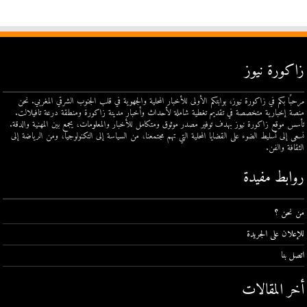
زاكورة نيوز
مرحبًا بكم في زاكورة نيوز، بوابتكم الأولى للأخبار المحلية والجهوية في قلب الجنوب الشرقي المغربي. نحن
منصة إخبارية متخصصة في تقديم تغطية شاملة لأحداث وأخبار مدينة زاكورة ومنطقة درعة تافيلالت.
تأسس موقع زاكورة نيوز بهدف توفير مصدر موثوق ومتكامل للأخبار والمعلومات، يجمع بين المهنية والدقة.
نسعى إلى تسليط الضوء على القضايا المحلية التي تهم مجتمعنا، من السياسة إلى التكنولوجيا، ومن الرياضة إلى
الثقافة والفن.
روابط مفيدة
من نحن ؟
للإعلان على الجريدة
اتصل بنا
أخر المقالات