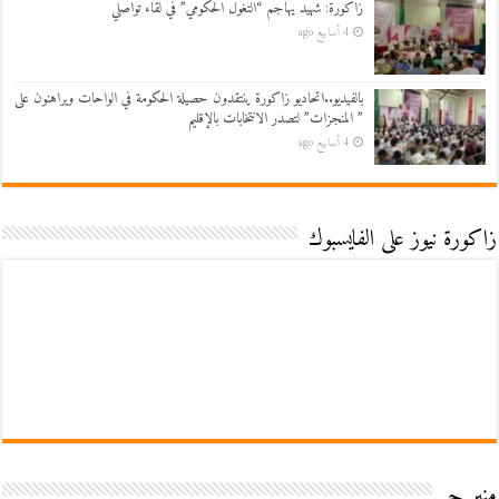
زاكورة: شهيد يهاجم “التغول الحكومي” في لقاء تواصلي
4 أسابيع ago
بالفيديو..اتحاديو زاكورة ينتقدون حصيلة الحكومة في الواحات ويراهنون على
” المنجزات” لتصدر الانتخابات بالإقليم
4 أسابيع ago
زاكورة نيوز على الفايسبوك
منبر حر