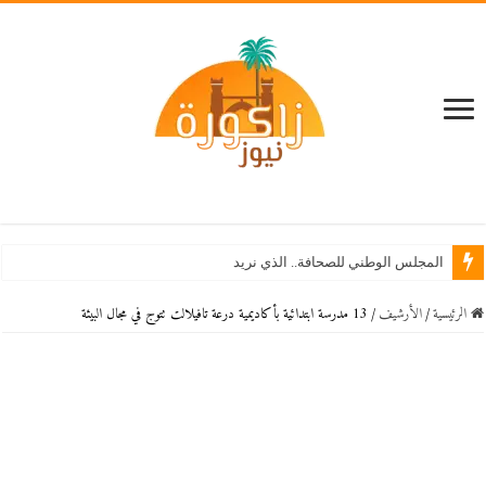
المجلس الوطني للصحافة.. الذي نريد
الرئيسية
/
اﻷرشيف
/
13 مدرسة ابتدائية بأكاديمية درعة تافيلالت تتوج في مجال البيئة