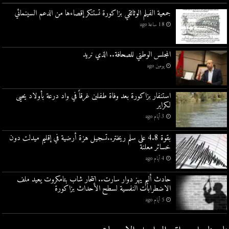
جمعية الفيلم الوثائقي بزاكورة تستنكر إقصاءها من الدعم السينمائي
18 ساعة ago
المجلس الوطني للصحافة.. الذي نريد
يومين ago
استنفار بزاكورة بعد وفاة طفلين غرقاً في واد درعة بأولاد يحيى
لكراير
3 أيام ago
بقوة 4.8 على سلم ريختر..تسجيل هزة أرضية في إقليم ميدلت دون
خسائر معلنة
4 أيام ago
حادث أليم يهز دوار سارت.. انتحار شاب بتامكروت يعيد ملف
الاضطرابات النفسية لسطح الأحداث بزاكورة
5 أيام ago