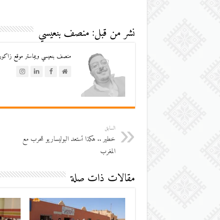
نشر من قبل: منصف بنعيسي
منصف بنعيسي ويبماستر موقع زاكورة
السابق
خطير .. هكذا تستعد البوليساريو للحرب مع
المغرب
مقالات ذات صلة