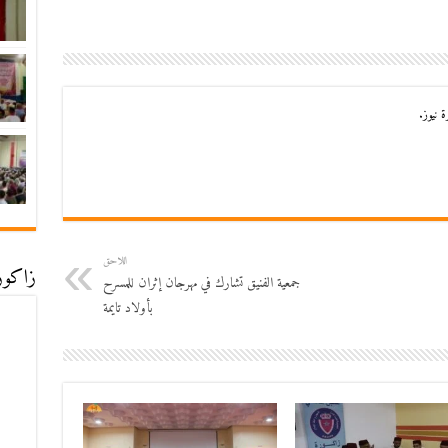
 نيوز.
اللاحق
زاكورة
جمعية الفنيق تشارك في مهرجان إثران للمسرح
بأولاد تايمة