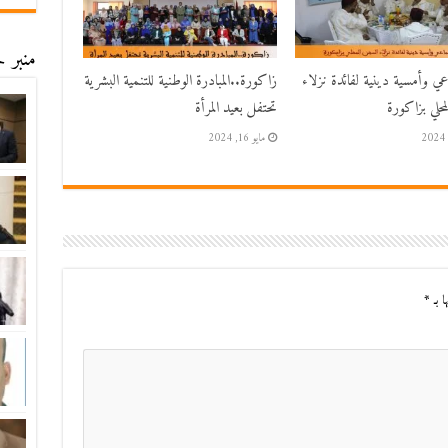
منبر ح
اعي وأمسية دينية لفائدة نزلاء
زاكورة..المبادرة الوطنية للتنمية البشرية
حلي بزاكورة
تحتفل بعيد المرأة
مايو 16, 2024
ا بـ
*