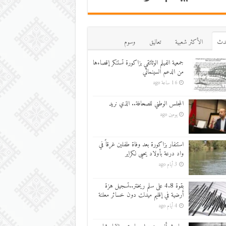
دث
اﻷكثر شعبية
تعاليق
وسوم
جمعية الفيلم الوثائقي بزاكورة تستنكر إقصاءها
من الدعم السينمائي
16 ساعة ago
المجلس الوطني للصحافة.. الذي نريد
يومين ago
استنفار بزاكورة بعد وفاة طفلين غرقاً في
واد درعة بأولاد يحيى لكراير
3 أيام ago
بقوة 4.8 على سلم ريختر..تسجيل هزة
أرضية في إقليم ميدلت دون خسائر معلنة
4 أيام ago