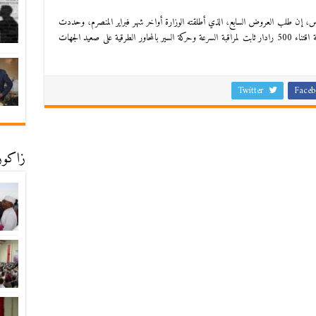
حيفة “الأحداث المغربية” في عددها الخميس 02 مارس، إن طلب العروض السابع، الذي أطلقته الوزارة أواخر شهر فبراير المنصرم، وحددت
له آخر أجل لفتح الملفات في 27 أبريل القادم، يتعلق بصفقة اقتناء 500 رادار ثابت لمراقبة السرعة وحركة السير بالمحاور الطرقية على صعيد الجهات
Twitter
Faceb
زاكورة