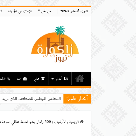
من نحن ؟
للإعلان على الجريدة
ات
السبت , أغسطس 8 2026
أخبار
تعليم
صحة
ثقافة
أخبار عاجلة
المجلس الوطني للصحافة.. الذي نريد
الرئيسية
/
اﻷرشيف
/
500 رادار جديد لضبط مخالفي السرعة على الطرقات الوطنية