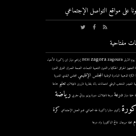
عونا على مواقع التواصل اﻹجتماعي
ات مفتاحية
zagora
zagoura
ى
INDH
إبراهيم دياز
ابن زاكورة
الأحياء
 التجهيز
الحرائق
الحكاية و الفنون الشعبية
الشحات
الصحة
العمران
الغرق
الفنون
المجلس الإقليمي
الكرة الذهبية
المبادرة الوطنية
المجلس البلدي
المديرية
تعليم
ية
المعيدر
المنتخب الوطني
امتحانات
باك
بلغارية
تازرين
تافيلالت
جماعة
رياضة
درعة
حملة
دباز
درعة تافيلالت
دورة يونيو
روائي مغربي
كورة
كرة
زكونو
ستارا زاكورة
طه العياشي
قسم العمل الإجتماعي
م
مجلة
مهرجان
نتائج الباكلوريا
واد درعة