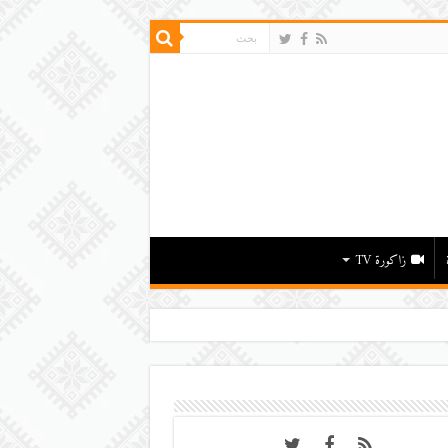
زاكورة TV