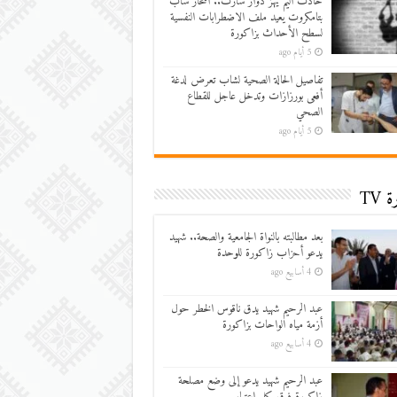
حادث أليم يهز دوار سارت.. انتحار شاب
بتامكروت يعيد ملف الاضطرابات النفسية
لسطح الأحداث بزاكورة
5 أيام ago
تفاصيل الحالة الصحية لشاب تعرض لدغة
أفعى بورزازات وتدخل عاجل للقطاع
الصحي
5 أيام ago
 TV
بعد مطالبته بالنواة الجامعية والصحة.. شهيد
يدعو أحزاب زاكورة للوحدة
4 أسابيع ago
عبد الرحيم شهيد يدق ناقوس الخطر حول
أزمة مياه الواحات بزاكورة
4 أسابيع ago
عبد الرحيم شهيد يدعو إلى وضع مصلحة
زاكورة فوق كل اعتبار