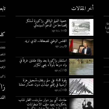
أخر المقالات
تاب
جمعية الفيلم الوثائقي بزاكورة تستنكر
لة
إقصاءها من الدعم السينمائي
ورة
16 ساعة ago
ية
كلم
المجلس الوطني للصحافة.. الذي نريد
يومين ago
1000 يوم الاول
الناقصة
استنفار بزاكورة بعد وفاة طفلين غرقاً في
الشعبية
واد درعة بأولاد يحيى لكراير
الإقليم
3 أيام ago
زاكورة
بقوة 4.8 على سلم ريختر..تسجيل هزة
زا
أرضية في إقليم ميدلت دون خسائر معلنة
4 أيام ago
القد
حادث أليم يهز دوار سارت.. انتحار شاب
بتامكروت يعيد ملف الاضطرابات
النفسية لسطح الأحداث بزاكورة