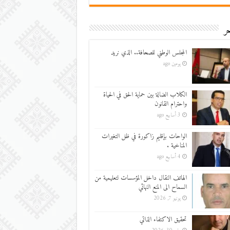
ر
المجلس الوطني للصحافة.. الذي نريد
يومين ago
الكلاب الضالة بين حماية الحق في الحياة
واحترام القانون
3 أسابيع ago
الواحات بإقليم زاكورة في ظل التغيرات
المناخية .
4 أسابيع ago
الهاتف النقال داخل المؤسسات لتعليمية من
السماح الى المنع النهائي
يونيو 7, 2026
تحقيق الاكتفاء الذاتي