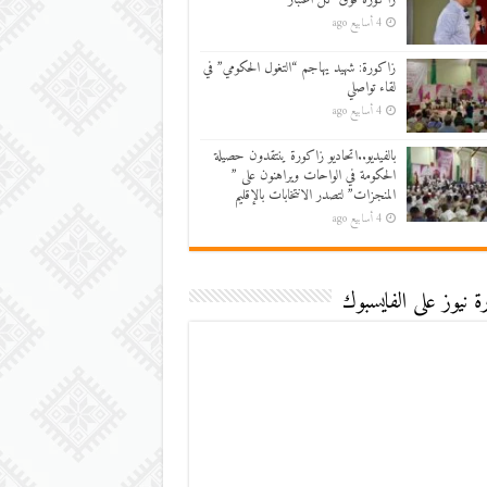
4 أسابيع ago
زاكورة: شهيد يهاجم “التغول الحكومي” في
لقاء تواصلي
4 أسابيع ago
بالفيديو..اتحاديو زاكورة ينتقدون حصيلة
الحكومة في الواحات ويراهنون على ”
المنجزات” لتصدر الانتخابات بالإقليم
4 أسابيع ago
 نيوز على الفايسبوك