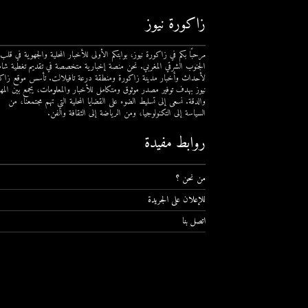
زاكورة نيوز
مرحبًا بكم في زاكورة نيوز، بوابتكم الأولى للأخبار المحلية والجهوية في قلب
الجنوب الشرقي المغربي. نحن منصة إخبارية متخصصة في تقديم تغطية شام
لأحداث وأخبار مدينة زاكورة ومنطقة درعة تافيلالت. تأسس موقع زاك
نيوز بهدف توفير مصدر موثوق ومتكامل للأخبار والمعلومات، يجمع بين المهن
والدقة. نسعى إلى تسليط الضوء على القضايا المحلية التي تهم مجتمعنا، من
السياسة إلى التكنولوجيا، ومن الرياضة إلى الثقافة والفن.
روابط مفيدة
من نحن ؟
للإعلان على الجريدة
اتصل بنا