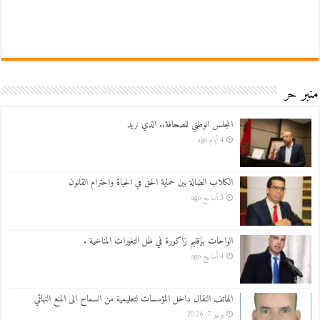
منبر حر
المجلس الوطني للصحافة.. الذي نريد
4 أيام ago
الكلاب الضالة بين حماية الحق في الحياة واحترام القانون
3 أسابيع ago
الواحات بإقليم زاكورة في ظل التغيرات المناخية .
4 أسابيع ago
الهاتف النقال داخل المؤسسات لتعليمية من السماح الى المنع النهائي
يونيو 7, 2026