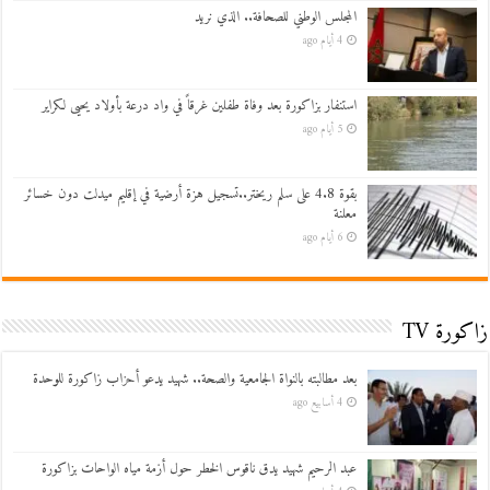
المجلس الوطني للصحافة.. الذي نريد
4 أيام ago
استنفار بزاكورة بعد وفاة طفلين غرقاً في واد درعة بأولاد يحيى لكراير
5 أيام ago
بقوة 4.8 على سلم ريختر..تسجيل هزة أرضية في إقليم ميدلت دون خسائر
معلنة
6 أيام ago
زاكورة TV
بعد مطالبته بالنواة الجامعية والصحة.. شهيد يدعو أحزاب زاكورة للوحدة
4 أسابيع ago
عبد الرحيم شهيد يدق ناقوس الخطر حول أزمة مياه الواحات بزاكورة