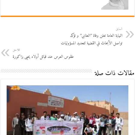
السابق
النيابة العامة تعلن وفاة ’’العتابي’’ و تؤكد
تواصل الأبحاث في القضية لتحديد المسؤوليات
اللاحق
طقوس العرس عند قبائل أولاد يحيى بزاكورة
مقالات ذات صلة