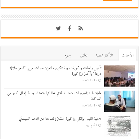
اﻷحدث
اﻷكثر شعبية
تعاليق
وسوم
تأهيل واحات زاكورة: دورة تكوينية لتعزيز قدرات مربي “المعز سلالة
درعة” بأكدز وزاكورة
19 ساعة ago
قافلة طبية بتخصصات متعددة تختتم فعالياتها بتنجداد وسط إقبال كبير من
الساكنة
19 ساعة ago
جمعية الفيلم الوثائقي بزاكورة تستنكر إقصاءها من الدعم السينمائي
3 أيام ago