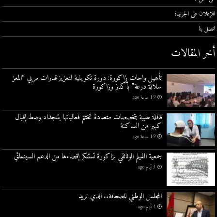
للإعلان على الجريدة
اتصل بنا
أخر المقالات
تأهيل واحات زاكورة: دورة تكوينية لتعزيز قدرات مربي “المعز
سلالة درعة” بأكدز وزاكورة
19 ساعة ago
قافلة طبية بتخصصات متعددة تختتم فعالياتها بتنجداد وسط إقبال
كبير من الساكنة
19 ساعة ago
جمعية الفيلم الوثائقي بزاكورة تستنكر إقصاءها من الدعم السينمائي
3 أيام ago
المجلس الوطني للصحافة.. الذي نريد
4 أيام ago