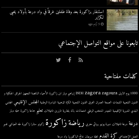
استنفار بزاكورة بعد وفاة طفلين غرقاً في واد درعة بأولاد يحيى
لكراير
5 أيام ago
تابعونا على مواقع التواصل اﻹجتماعي
كلمات مفتاحية
zagora
zagoura
1000 يوم الاولى
INDH
إبراهيم دياز
ابن زاكورة
الأحياء الناقصة التجهيز
الحرائق
الحكاية و
المجلس الإقليمي
الفنون الشعبية
الشحات
الصحة
العمران
الغرق
الفنون الشعبية
الكرة الذهبية
المبادرة الوطنية
المجلس
تعليم
البلدي
المديرية الإقليمية
المعيدر
المنتخب الوطني
امتحانات
باك
بلغارية
تازرين
تافيلالت
جماعة زاكورة
حملة
دباز
زاكورة
رياضة
درعة
درعة تافيلالت
دورة يونيو
روائي مغربي
زكونو
ستارا زاكورة
طه العياشي
قسم
كرة القدم
العمل الإجتماعي
مجلة
مهرجان
نتائج الباكلوريا
واد درعة