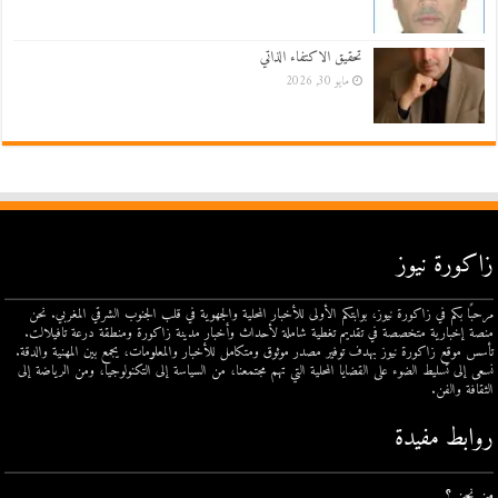
تحقيق الاكتفاء الذاتي
مايو 30, 2026
زاكورة نيوز
مرحبًا بكم في زاكورة نيوز، بوابتكم الأولى للأخبار المحلية والجهوية في قلب الجنوب الشرقي المغربي. نحن
منصة إخبارية متخصصة في تقديم تغطية شاملة لأحداث وأخبار مدينة زاكورة ومنطقة درعة تافيلالت.
تأسس موقع زاكورة نيوز بهدف توفير مصدر موثوق ومتكامل للأخبار والمعلومات، يجمع بين المهنية والدقة.
نسعى إلى تسليط الضوء على القضايا المحلية التي تهم مجتمعنا، من السياسة إلى التكنولوجيا، ومن الرياضة إلى
الثقافة والفن.
روابط مفيدة
من نحن ؟