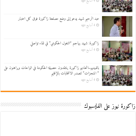
4 أسابيع ago
عبد الرحيم شهيد يدعو إلى وضع مصلحة زاكورة فوق كل اعتبار
4 أسابيع ago
زاكورة: شهيد يهاجم “التغول الحكومي” في لقاء تواصلي
4 أسابيع ago
بالفيديو..اتحاديو زاكورة ينتقدون حصيلة الحكومة في الواحات ويراهنون على
” المنجزات” لتصدر الانتخابات بالإقليم
4 أسابيع ago
زاكورة نيوز على الفايسبوك