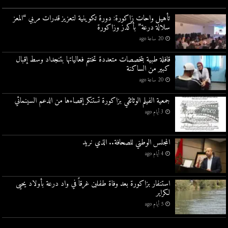
تأهيل واحات زاكورة: دورة تكوينية لتعزيز قدرات مربي “المعز
سلالة درعة” بأكدز وزاكورة
20 ساعة ago
قافلة طبية بتخصصات متعددة تختتم فعالياتها بتنجداد وسط إقبال
كبير من الساكنة
20 ساعة ago
جمعية الفيلم الوثائقي بزاكورة تستنكر إقصاءها من الدعم السينمائي
3 أيام ago
المجلس الوطني للصحافة.. الذي نريد
4 أيام ago
استنفار بزاكورة بعد وفاة طفلين غرقاً في واد درعة بأولاد يحيى
لكراير
5 أيام ago