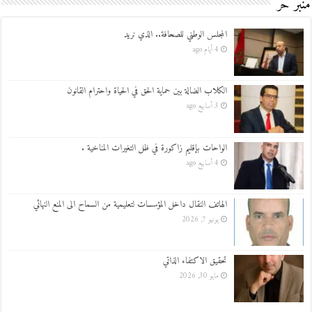
منبر حر
المجلس الوطني للصحافة.. الذي نريد
4 أيام ago
الكلاب الضالة بين حماية الحق في الحياة واحترام القانون
3 أسابيع ago
الواحات بإقليم زاكورة في ظل التغيرات المناخية .
4 أسابيع ago
الهاتف النقال داخل المؤسسات لتعليمية من السماح الى المنع النهائي
يونيو 7, 2026
تحقيق الاكتفاء الذاتي
مايو 30, 2026