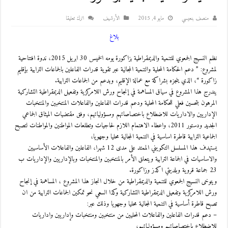
منصف بنعيسي
مايو 4, 2015
اﻷرشيف
اترك تعليقا
بلاغ
نظم النسيج الجمعوي للتنمية والديمقراطية بزاكورة يومه الخميس 30 ابريل 2015، ندوة افتتاحية
لمشروع: ” دعم الحكامة المحلية والتنمية المجالية عبر تقوية قدرات الفاعلين بالجماعات الترابية بإقليم
زاكورة “، الذي ينجزه بشراكة مع عمالة الإقليم، وبدعم من الجماعات الترابية.
يندرج هذا المشروع في سياق المساهمة في إنجاح ورش اللامركزية وتفعيل الديمقراطية التشاركية
المرهون بتحسين فعلي للحكامة المحلية ودعم قدرات الفاعلين والفاعلات المنتخبين والمنتخبات
الإداريين والاداريات للاضطلاع باختصاصاتهم ومسؤولياتهم، وفق مقتضيات الميثاق الجماعي
الجديد ودستور 2011، واعطاء الاهتمام اللازم لحاجيات وتطلعات المواطنين والمواطنات لتصبح
الجماعية الترابية قاطرة اساسية في التنمية المجالية محليا وجهويا،
يستهدف هذا المسلسل التكويني الممتد على مدى 12 شهرا، الفاعلين والفاعلات الأساسيين
والاساسيات في الجماعة الترابية ويتعلق الأمر بالمنتخبين والمنتخبات وبالإداريين والإداريات ب
23 جماعة قروية وبلديتي اكذز وزاكورة.
ويتوخى النسيج الجمعوي للتنمية والديمقراطية من خلال انجاز هذا المشروع ، المساهمة في إنجاح
ورش اللامركزية وتفعيل الديمقراطية التشاركية وكذا السعي نحو تمكين الجماعات الترابية من ان
تصبح قاطرة أساسية في التنمية المجالية محليا وجهويا وذلك عبر:
– دعم قدرات الفاعلين والفاعلات المحليين من منتخبين ومنتخبات وإداريين واداريات
للاضطلاع باختصاصاتهم ومسؤولياتهم؛