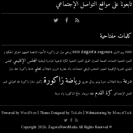
تابعونا على مواقع التواصل اﻹجتماعي
كلمات مفتاحية
zagora
zagoura
1000 يوم الاولى
INDH
إبراهيم دياز
ابن زاكورة
الأحياء الناقصة التجهيز
الحرائق
الحكاية و
المجلس الإقليمي
الفنون الشعبية
الشحات
الصحة
العمران
الغرق
الفنون الشعبية
الكرة الذهبية
المبادرة الوطنية
المجلس
تعليم
البلدي
المديرية الإقليمية
المعيدر
المنتخب الوطني
امتحانات
باك
بلغارية
تازرين
تافيلالت
جماعة زاكورة
حملة
دباز
زاكورة
رياضة
درعة
درعة تافيلالت
دورة يونيو
روائي مغربي
زكونو
ستارا زاكورة
طه العياشي
قسم
كرة القدم
العمل الإجتماعي
مجلة
مهرجان
نتائج الباكلوريا
واد درعة
Powered by
WordPress
| Theme Designed by
TieLabs
| Webmastering by
MoncefTech
© Copyright 2026, ZagoraNewsMedia All Rights Reserved