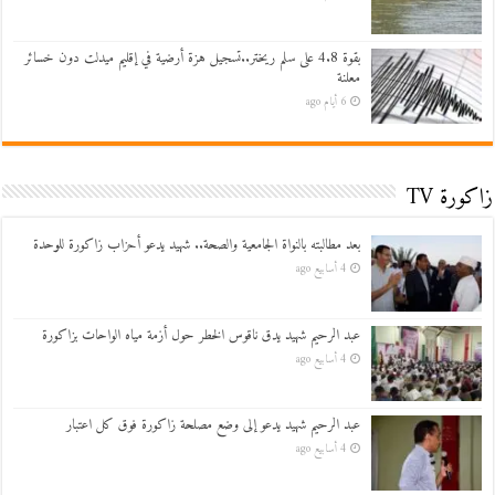
بقوة 4.8 على سلم ريختر..تسجيل هزة أرضية في إقليم ميدلت دون خسائر
معلنة
6 أيام ago
زاكورة TV
بعد مطالبته بالنواة الجامعية والصحة.. شهيد يدعو أحزاب زاكورة للوحدة
4 أسابيع ago
عبد الرحيم شهيد يدق ناقوس الخطر حول أزمة مياه الواحات بزاكورة
4 أسابيع ago
عبد الرحيم شهيد يدعو إلى وضع مصلحة زاكورة فوق كل اعتبار
4 أسابيع ago