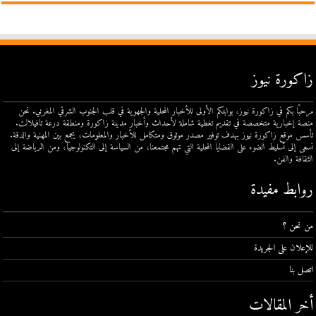
زاكورة نيوز
مرحبًا بكم في زاكورة نيوز، بوابتكم الأولى للأخبار المحلية والجهوية في قلب الجنوب الشرقي المغربي. نحن
منصة إخبارية متخصصة في تقديم تغطية شاملة لأحداث وأخبار مدينة زاكورة ومنطقة درعة تافيلالت.
تأسس موقع زاكورة نيوز بهدف توفير مصدر موثوق ومتكامل للأخبار والمعلومات، يجمع بين المهنية والدقة.
نسعى إلى تسليط الضوء على القضايا المحلية التي تهم مجتمعنا، من السياسة إلى التكنولوجيا، ومن الرياضة إلى
الثقافة والفن.
روابط مفيدة
من نحن ؟
للإعلان على الجريدة
اتصل بنا
أخر المقالات