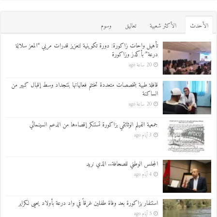
اﻷحدث
اﻷكثر شعبية
تعاليق
وسوم
تأهيل واحات زاكورة: دورة تكوينية لتعزيز قدرات مربي “المعز سلالة
درعة” بأكدز وزاكورة
20 ساعة ago
قافلة طبية بتخصصات متعددة تختتم فعالياتها بتنجداد وسط إقبال كبير من
الساكنة
20 ساعة ago
جمعية الفيلم الوثائقي بزاكورة تستنكر إقصاءها من الدعم السينمائي
3 أيام ago
المجلس الوطني للصحافة.. الذي نريد
4 أيام ago
استنفار بزاكورة بعد وفاة طفلين غرقاً في واد درعة بأولاد يحيى لكراير
5 أيام ago