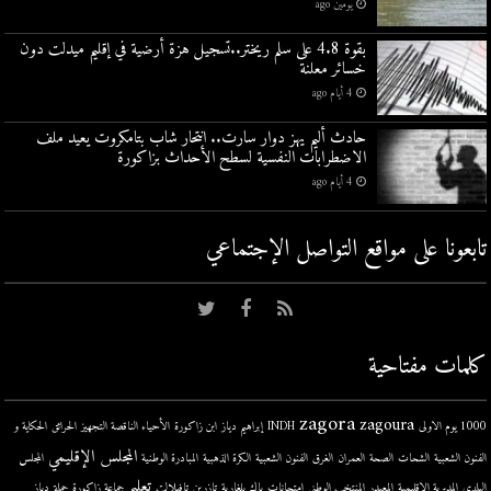
يومين ago
بقوة 4.8 على سلم ريختر..تسجيل هزة أرضية في إقليم ميدلت دون
خسائر معلنة
4 أيام ago
حادث أليم يهز دوار سارت.. انتحار شاب بتامكروت يعيد ملف
الاضطرابات النفسية لسطح الأحداث بزاكورة
4 أيام ago
تابعونا على مواقع التواصل اﻹجتماعي
كلمات مفتاحية
zagora
zagoura
1000 يوم الاولى
INDH
إبراهيم دياز
ابن زاكورة
الأحياء الناقصة التجهيز
الحرائق
الحكاية و
المجلس الإقليمي
الفنون الشعبية
الشحات
الصحة
العمران
الغرق
الفنون الشعبية
الكرة الذهبية
المبادرة الوطنية
المجلس
تعليم
البلدي
المديرية الإقليمية
المعيدر
المنتخب الوطني
امتحانات
باك
بلغارية
تازرين
تافيلالت
جماعة زاكورة
حملة
دباز