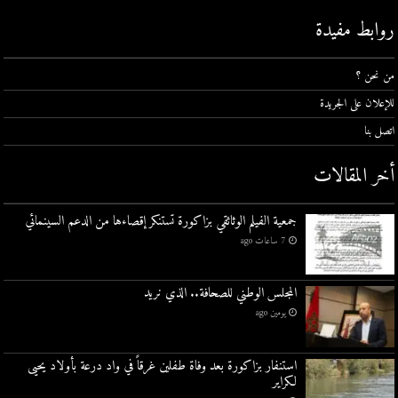
روابط مفيدة
من نحن ؟
للإعلان على الجريدة
اتصل بنا
أخر المقالات
جمعية الفيلم الوثائقي بزاكورة تستنكر إقصاءها من الدعم السينمائي
7 ساعات ago
المجلس الوطني للصحافة.. الذي نريد
يومين ago
استنفار بزاكورة بعد وفاة طفلين غرقاً في واد درعة بأولاد يحيى
لكراير