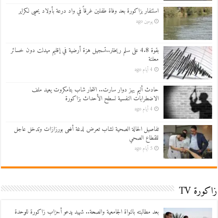
استنفار بزاكورة بعد وفاة طفلين غرقاً في واد درعة بأولاد يحيى لكراير
يومين ago
بقوة 4.8 على سلم ريختر..تسجيل هزة أرضية في إقليم ميدلت دون خسائر
معلنة
4 أيام ago
حادث أليم يهز دوار سارت.. انتحار شاب بتامكروت يعيد ملف
الاضطرابات النفسية لسطح الأحداث بزاكورة
4 أيام ago
تفاصيل الحالة الصحية لشاب تعرض لدغة أفعى بورزازات وتدخل عاجل
للقطاع الصحي
5 أيام ago
زاكورة TV
بعد مطالبته بالنواة الجامعية والصحة.. شهيد يدعو أحزاب زاكورة للوحدة