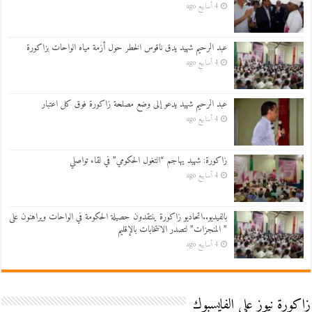
4 أسابيع ago
عبد الرحيم شهيد يدق ناقوس الخطر حول أزمة مياه الواحات بزاكورة
4 أسابيع ago
عبد الرحيم شهيد يدعو إلى وضع مصلحة زاكورة فوق كل اعتبار
4 أسابيع ago
زاكورة: شهيد يهاجم “التغول الحكومي” في لقاء تواصلي
4 أسابيع ago
بالفيديو..اتحاديو زاكورة ينتقدون حصيلة الحكومة في الواحات ويراهنون على
” المنجزات” لتصدر الانتخابات بالإقليم
4 أسابيع ago
زاكورة نيوز على الفايسبوك