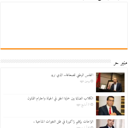
منبر حر
المجلس الوطني للصحافة.. الذي نريد
يومين ago
الكلاب الضالة بين حماية الحق في الحياة واحترام القانون
3 أسابيع ago
الواحات بإقليم زاكورة في ظل التغيرات المناخية .
4 أسابيع ago