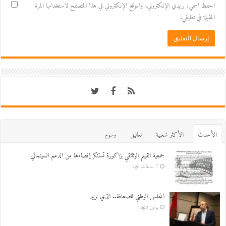
احفظ اسمي، بريدي الإلكتروني، والموقع الإلكتروني في هذا المتصفح لاستخدامها المرة
المقبلة في تعليقي.
اﻷحدث
اﻷكثر شعبية
تعاليق
وسوم
جمعية الفيلم الوثائقي بزاكورة تستنكر إقصاءها من الدعم السينمائي
7 ساعات ago
المجلس الوطني للصحافة.. الذي نريد
يومين ago