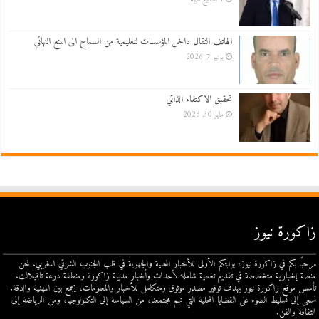
الهاتف النقال داخل المؤسسات لتعليمية من السماح الى المنع النهائي
يونيو 7, 2026
تحقيق الاكتفاء الذاتي
مايو 30, 2026
زاكورة نيوز
مرحبًا بكم في زاكورة نيوز، بوابتكم الأولى للأخبار المحلية والجهوية في قلب الجنوب الشرقي المغربي. نحن
منصة إخبارية متخصصة في تقديم تغطية شاملة لأحداث وأخبار مدينة زاكورة ومنطقة درعة تافيلالت.
تأسس موقع زاكورة نيوز بهدف توفير مصدر موثوق ومتكامل للأخبار والمعلومات، يجمع بين المهنية والدقة.
نسعى إلى تسليط الضوء على القضايا المحلية التي تهم مجتمعنا، من السياسة إلى التكنولوجيا، ومن الرياضة إلى
الثقافة والفن.