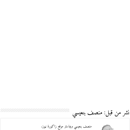
نشر من قبل: منصف بنعيسي
منصف بنعيسي ويبماستر موقع زاكورة نيوز.