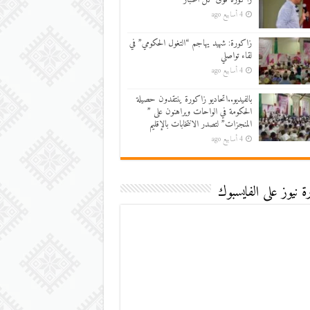
4 أسابيع ago
زاكورة: شهيد يهاجم “التغول الحكومي” في
لقاء تواصلي
4 أسابيع ago
بالفيديو..اتحاديو زاكورة ينتقدون حصيلة
الحكومة في الواحات ويراهنون على ”
المنجزات” لتصدر الانتخابات بالإقليم
4 أسابيع ago
 نيوز على الفايسبوك