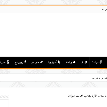
ل بنا
سياسة
فن
رياضة
تكنولوجيا
منبر حر
روبورتاج
صورة
لامة المارة وتلاميذ امحاميد الغزلان