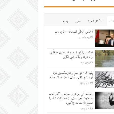
دث
اﻷكثر شعبية
تعاليق
وسوم
المجلس الوطني للصحافة.. الذي نريد
يوم واحد ago
استنفار بزاكورة بعد وفاة طفلين غرقاً في
واد درعة بأولاد يحيى لكراير
يومين ago
بقوة 4.8 على سلم ريختر..تسجيل هزة
أرضية في إقليم ميدلت دون خسائر معلنة
3 أيام ago
حادث أليم يهز دوار سارت.. انتحار شاب
بتامكروت يعيد ملف الاضطرابات النفسية
لسطح الأحداث بزاكورة
4 أيام ago