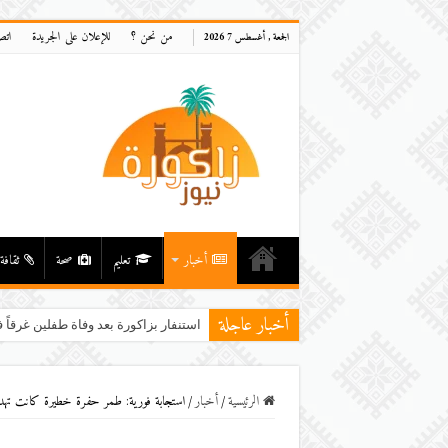
من نحن ؟
للإعلان على الجريدة
اتص
الجمعة , أغسطس 7 2026
أخبار
تعليم
صحة
ثقافة
أخبار عاجلة
بقو
الرئيسية
/
أخبار
/
استجابة فورية: طمر حفرة خطيرة كانت تهدد س