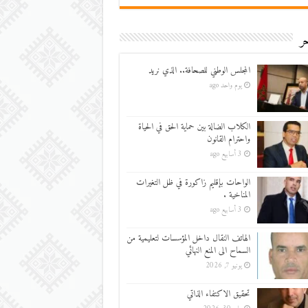
ر
المجلس الوطني للصحافة.. الذي نريد
يوم واحد ago
الكلاب الضالة بين حماية الحق في الحياة
واحترام القانون
3 أسابيع ago
الواحات بإقليم زاكورة في ظل التغيرات
المناخية .
3 أسابيع ago
الهاتف النقال داخل المؤسسات لتعليمية من
السماح الى المنع النهائي
يونيو 7, 2026
تحقيق الاكتفاء الذاتي