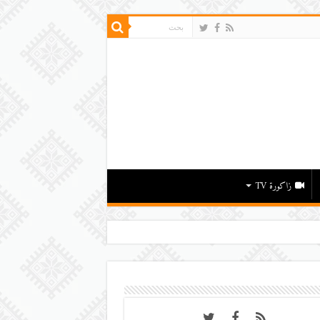
زاكورة TV