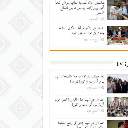
تفاصيل الحالة الصحية لشاب تعرض لدغة
أفعى بورزازات وتدخل عاجل للقطاع
الصحي
4 أيام ago
عمالة إقليم زاكورة تخلّد الذكرى السابعة
والعشرين لعيد العرش المجيد
أسبوع واحد ago
 TV
بعد مطالبته بالنواة الجامعية والصحة.. شهيد
يدعو أحزاب زاكورة للوحدة
3 أسابيع ago
عبد الرحيم شهيد يدق ناقوس الخطر حول
أزمة مياه الواحات بزاكورة
4 أسابيع ago
عبد الرحيم شهيد يدعو إلى وضع مصلحة
زاكورة فوق كل اعتبار