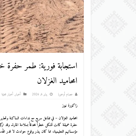
استجابة فورية: طمر حفرة خط
امحاميد الغزلان
عصام أوخويا
يناير 6, 2026
أخبار
,
أخبار محلية
زاكورة نيوز
امحاميد الغزلان – في تفاعل سريع مع نداءات الساكنة وتحذيرات
حفرة عميقة كانت تشكل خطراً محدقاً بسلامة المارة. وقد ترك
مؤسساتهم التعليمية، مما كان ينذر بوقوع حوادث لا قدر الله.