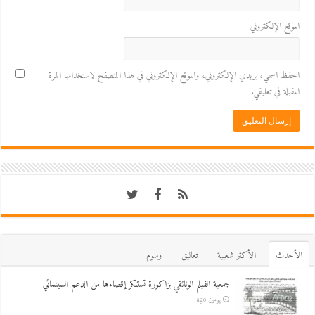
الموقع الإلكتروني
احفظ اسمي، بريدي الإلكتروني، والموقع الإلكتروني في هذا المتصفح لاستخدامها المرة
المقبلة في تعليقي.
اﻷحدث
اﻷكثر شعبية
تعاليق
وسوم
جمعية الفيلم الوثائقي بزاكورة تستنكر إقصاءها من الدعم السينمائي
يومين ago