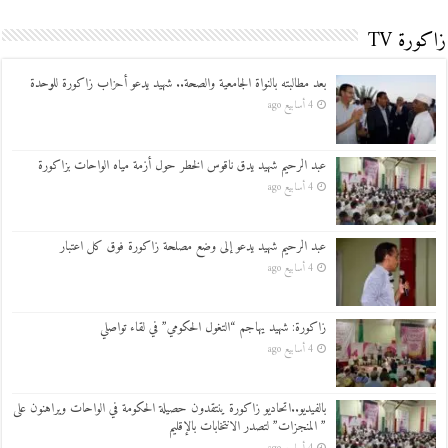
زاكورة TV
بعد مطالبته بالنواة الجامعية والصحة.. شهيد يدعو أحزاب زاكورة للوحدة
4 أسابيع ago
عبد الرحيم شهيد يدق ناقوس الخطر حول أزمة مياه الواحات بزاكورة
4 أسابيع ago
عبد الرحيم شهيد يدعو إلى وضع مصلحة زاكورة فوق كل اعتبار
4 أسابيع ago
زاكورة: شهيد يهاجم “التغول الحكومي” في لقاء تواصلي
4 أسابيع ago
بالفيديو..اتحاديو زاكورة ينتقدون حصيلة الحكومة في الواحات ويراهنون على
” المنجزات” لتصدر الانتخابات بالإقليم