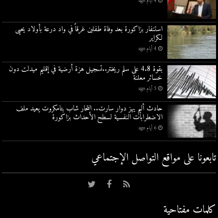
4 أيام ago
استنفار بزاكورة بعد وفاة طفلين غرقاً في واد درعة بأولاد يحيى
لكراير
4 أيام ago
بقوة 4.8 على سلم ريختر..تسجيل هزة أرضية في إقليم ميدلت دون
خسائر معلنة
5 أيام ago
حادث أليم يهز دوار سارت.. انتحار شاب بتامكروت يعيد ملف
الاضطرابات النفسية لسطح الأحداث بزاكورة
6 أيام ago
تابعونا على مواقع التواصل اﻹجتماعي
كلمات مفتاحية