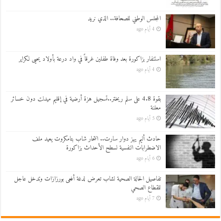
المجلس الوطني للصحافة.. الذي نريد
4 أيام ago
استنفار بزاكورة بعد وفاة طفلين غرقاً في واد درعة بأولاد يحيى لكراير
4 أيام ago
بقوة 4.8 على سلم ريختر..تسجيل هزة أرضية في إقليم ميدلت دون خسائر
معلنة
5 أيام ago
حادث أليم يهز دوار سارت.. انتحار شاب بتامكروت يعيد ملف
الاضطرابات النفسية لسطح الأحداث بزاكورة
6 أيام ago
تفاصيل الحالة الصحية لشاب تعرض لدغة أفعى بورزازات وتدخل عاجل
للقطاع الصحي
7 أيام ago