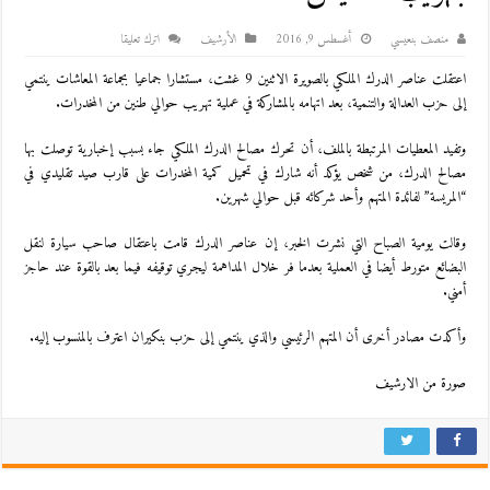
منصف بنعيسي
أغسطس 9, 2016
اﻷرشيف
اترك تعليقا
اعتقلت عناصر الدرك الملكي بالصويرة الاثنين 9 غشت، مستشارا جماعيا بجماعة المعاشات ينتمي
إلى حزب العدالة والتنمية، بعد اتهامه بالمشاركة في عملية تهريب حوالي طنين من المخدرات.
وتفيد المعطيات المرتبطة بالملف، أن تحرك مصالح الدرك الملكي جاء بسبب إخبارية توصلت بها
مصالح الدرك، من شخص يؤكد أنه شارك في تحميل كمية المخدرات على قارب صيد تقليدي في
“المريسة” لفائدة المتهم وأحد شركائه قبل حوالي شهرين.
وقالت يومية الصباح التي نشرت الخبر، إن عناصر الدرك قامت باعتقال صاحب سيارة لنقل
البضائع متورط أيضا في العملية بعدما فر خلال المداهمة ليجري توقيفه فيما بعد بالقوة عند حاجز
أمني.
وأكدت مصادر أخرى أن المتهم الرئيسي والذي ينتمي إلى حزب بنكيران اعترف بالمنسوب إليه.
صورة من الارشيف