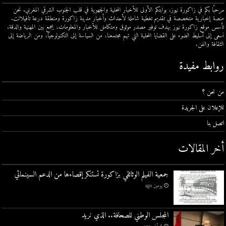
مرحبًا بكم في زاكورة نيوز، بوابتكم الأولى للأخبار المحلية والجهوية في قلب الجنوب الشرقي المغربي. نحن
منصة إخبارية متخصصة في تقديم تغطية شاملة لأحداث وأخبار مدينة زاكورة ومنطقة درعة تافيلالت.
تأسس موقع زاكورة نيوز بهدف توفير مصدر موثوق ومتكامل للأخبار والمعلومات، يجمع بين المهنية والدقة.
نسعى إلى تسليط الضوء على القضايا المحلية التي تهم مجتمعنا، من السياسة إلى التكنولوجيا، ومن الرياضة إلى
الثقافة والفن.
روابط مفيدة
من نحن ؟
للإعلان على الجريدة
اتصل بنا
أخر المقالات
جمعية الفيلم الوثائقي بزاكورة تستنكر إقصاءها من الدعم السينمائي
يومين ago
المجلس الوطني للصحافة.. الذي نريد