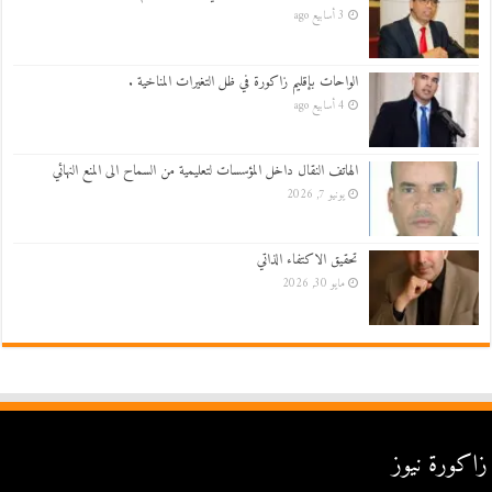
3 أسابيع ago
الواحات بإقليم زاكورة في ظل التغيرات المناخية .
4 أسابيع ago
الهاتف النقال داخل المؤسسات لتعليمية من السماح الى المنع النهائي
يونيو 7, 2026
تحقيق الاكتفاء الذاتي
مايو 30, 2026
زاكورة نيوز