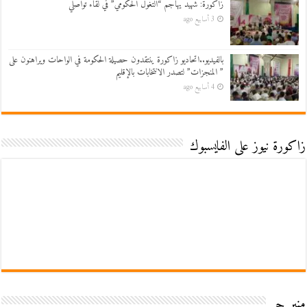
زاكورة: شهيد يهاجم “التغول الحكومي” في لقاء تواصلي
3 أسابيع ago
بالفيديو..اتحاديو زاكورة ينتقدون حصيلة الحكومة في الواحات ويراهنون على
” المنجزات” لتصدر الانتخابات بالإقليم
4 أسابيع ago
زاكورة نيوز على الفايسبوك
منبر حر