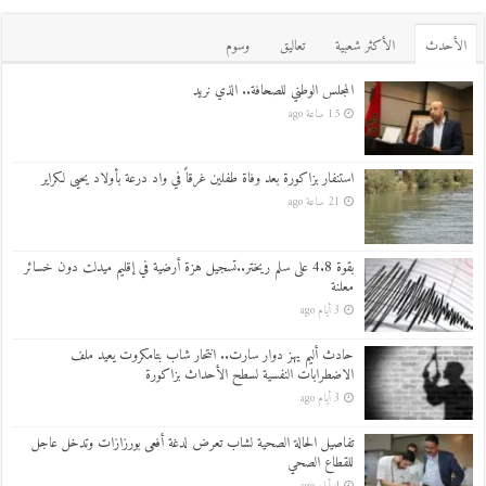
اﻷحدث
اﻷكثر شعبية
تعاليق
وسوم
المجلس الوطني للصحافة.. الذي نريد
15 ساعة ago
استنفار بزاكورة بعد وفاة طفلين غرقاً في واد درعة بأولاد يحيى لكراير
21 ساعة ago
بقوة 4.8 على سلم ريختر..تسجيل هزة أرضية في إقليم ميدلت دون خسائر
معلنة
3 أيام ago
حادث أليم يهز دوار سارت.. انتحار شاب بتامكروت يعيد ملف
الاضطرابات النفسية لسطح الأحداث بزاكورة
3 أيام ago
تفاصيل الحالة الصحية لشاب تعرض لدغة أفعى بورزازات وتدخل عاجل
للقطاع الصحي