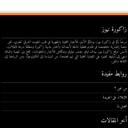
زاكورة نيوز
مرحبًا بكم في زاكورة نيوز، بوابتكم الأولى للأخبار المحلية والجهوية في قلب الجنوب الشرقي المغربي. نحن
منصة إخبارية متخصصة في تقديم تغطية شاملة لأحداث وأخبار مدينة زاكورة ومنطقة درعة تافيلالت.
تأسس موقع زاكورة نيوز بهدف توفير مصدر موثوق ومتكامل للأخبار والمعلومات، يجمع بين المهنية والدقة.
نسعى إلى تسليط الضوء على القضايا المحلية التي تهم مجتمعنا، من السياسة إلى التكنولوجيا، ومن الرياضة إلى
الثقافة والفن.
روابط مفيدة
من نحن ؟
للإعلان على الجريدة
اتصل بنا
أخر المقالات