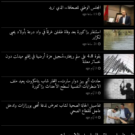
المجلس الوطني للصحافة.. الذي نريد
15 ساعة ago
استنفار بزاكورة بعد وفاة طفلين غرقاً في واد درعة بأولاد يحيى
لكراير
21 ساعة ago
بقوة 4.8 على سلم ريختر..تسجيل هزة أرضية في إقليم ميدلت دون
خسائر معلنة
3 أيام ago
حادث أليم يهز دوار سارت.. انتحار شاب بتامكروت يعيد ملف
الاضطرابات النفسية لسطح الأحداث بزاكورة
3 أيام ago
تفاصيل الحالة الصحية لشاب تعرض لدغة أفعى بورزازات وتدخل
عاجل للقطاع الصحي
4 أيام ago