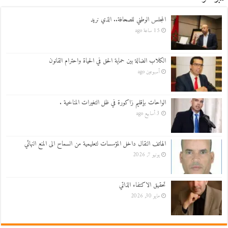
المجلس الوطني للصحافة.. الذي نريد
15 ساعة ago
الكلاب الضالة بين حماية الحق في الحياة واحترام القانون
أسبوعين ago
الواحات بإقليم زاكورة في ظل التغيرات المناخية .
3 أسابيع ago
الهاتف النقال داخل المؤسسات لتعليمية من السماح الى المنع النهائي
يونيو 7, 2026
تحقيق الاكتفاء الذاتي
مايو 30, 2026