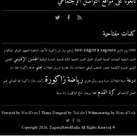
تابعونا على مواقع التواصل اﻹجتماعي
كلمات مفتاحية
zagora
zagoura
1000 يوم الاولى
INDH
إبراهيم دياز
ابن زاكورة
الأحياء الناقصة التجهيز
الحرائق
الحكاية و
المجلس الإقليمي
الفنون الشعبية
الشحات
الصحة
العمران
الغرق
الفنون الشعبية
الكرة الذهبية
المبادرة الوطنية
المجلس
تعليم
البلدي
المديرية الإقليمية
المعيدر
المنتخب الوطني
امتحانات
باك
بلغارية
تازرين
تافيلالت
جماعة زاكورة
حملة
دباز
زاكورة
رياضة
درعة
درعة تافيلالت
دورة يونيو
روائي مغربي
زكونو
ستارا زاكورة
طه العياشي
قسم
كرة القدم
العمل الإجتماعي
مجلة
مهرجان
نتائج الباكلوريا
واد درعة
Powered by
WordPress
| Theme Designed by
TieLabs
| Webmastering by
MoncefTech
© Copyright 2026, ZagoraNewsMedia All Rights Reserved