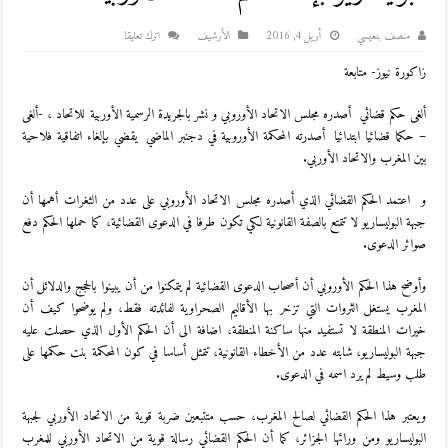
منصف بنعيسي
أبريل 4, 2016
اﻷرشيف
اترك تعليقا
زاكورة نيوز- متابعة
ألغى حكم قضائي أصدره مجلس الاتحاد الأوروبي و نشر بالجريدة الرسمية الأوربية للاتحاد ، -ألغى
– حكما قضائيا ابتدائيا أصدرته المحكمة الأوروبية في دجنبر الماضي يقضي بإلغاء اتفاقية فلاحية
بين المغرب والاتحاد الأوربي.
و اعتمد الحكم القضائي الذي أصدره مجلس الاتحاد الأوروبي على عدد من الثغرات أهمها أن
جبهة البوليساريو لا تتمتع بالصفة القانونية لكي تكون طرفا في الدعوى القضائية، كما حملها الحكم دفع
صوائر الدعوى.
وأوضح هذا الحكم الأوروبي أن أصحاب الدعوى القضائية لم يتمكنوا من أن يبينوا بالحجج والدلائل أن
المغرب يستغل الثروات التي تزخر بها الأقاليم الصحراوية لفائدته فقط، ولم يوضحوا كيف أن
خيرات المنطقة لا تستفيد منها ساكنة المنطقة، اضافة الى أن الحكم الأول الذي حصلت عليه
جبهة البوليساريو، شابته عدد من الأخطاء القانونية، تتمثل أساسا في كون المحكمة بنت حكمها على
طلب وسيط لم يرد اسمه في الدعوى.
ويعتبر هذا الحكم القضائي لصالح المغرب، حسب متتبعين ضربة قوية من الاتحاد الأوربي لجبهة
البوليساريو ومن ورائها الجزائر، كما أن الحكم القضائي رسالة قوية من الاتحاد الأوربي للمغرب