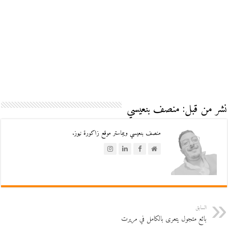
نشر من قبل: منصف بنعيسي
منصف بنعيسي ويبماستر موقع زاكورة نيوز.
السابق
بائع متجول يتعرى بالكامل في مريرت