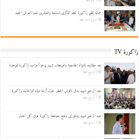
4 أيام ago
عمالة إقليم زاكورة تخلّد الذكرى السابعة والعشرين لعيد العرش المجيد
أسبوع واحد ago
زاكورة TV
بعد مطالبته بالنواة الجامعية والصحة.. شهيد يدعو أحزاب زاكورة للوحدة
3 أسابيع ago
عبد الرحيم شهيد يدق ناقوس الخطر حول أزمة مياه الواحات بزاكورة
3 أسابيع ago
عبد الرحيم شهيد يدعو إلى وضع مصلحة زاكورة فوق كل اعتبار
3 أسابيع ago