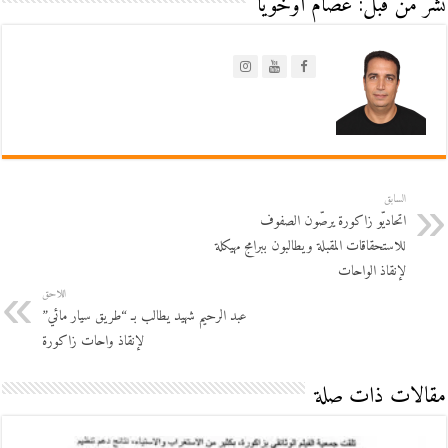
نشر من قبل: عصام أوخويا
السابق
اتحاديّو زاكورة يرصّون الصفوف
للاستحقاقات المقبلة ويطالبون ببرامج مهيكلة
لإنقاذ الواحات
اللاحق
عبد الرحيم شهيد يطالب بـ “طريق سيار مائي”
لإنقاذ واحات زاكورة
مقالات ذات صلة