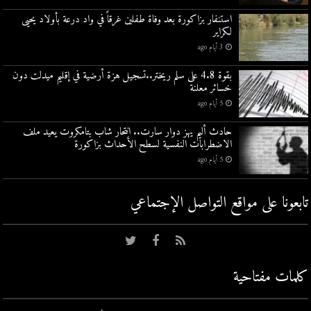
استنفار بزاكورة بعد وفاة طفلين غرقاً في واد درعة بأولاد يحيى
لكراير
3 أيام ago
بقوة 4.8 على سلم ريختر..تسجيل هزة أرضية في إقليم ميدلت دون
خسائر معلنة
5 أيام ago
حادث أليم يهز دوار سارت.. انتحار شاب بتامكروت يعيد ملف
الاضطرابات النفسية لسطح الأحداث بزاكورة
5 أيام ago
تابعونا على مواقع التواصل اﻹجتماعي
كلمات مفتاحية