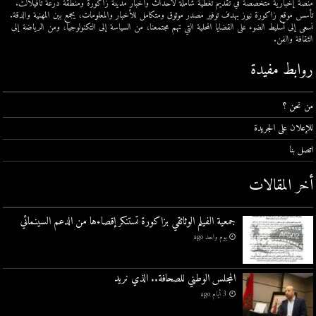
منصة إخبارية متخصصة في تقديم تغطية شاملة لأحداث وأخبار مدينة زاكورة ومنطقة درعة تافيلالت.
تأسس موقع زاكورة نيوز بهدف توفير مصدر موثوق ومتكامل للأخبار والمعلومات، يجمع بين المهنية والدقة.
نسعى إلى تسليط الضوء على القضايا المحلية التي تهم مجتمعنا، من السياسة إلى التكنولوجيا، ومن الرياضة إلى
الثقافة والفن.
روابط مفيدة
من نحن ؟
للإعلان على الجريدة
اتصل بنا
أخر المقالات
جمعية الفيلم الوثائقي بزاكورة تستنكر إقصاءها من الدعم السينمائي
يوم واحد ago
المجلس الوطني للصحافة.. الذي نريد
3 أيام ago