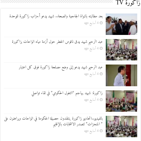
زاكورة TV
بعد مطالبته بالنواة الجامعية والصحة.. شهيد يدعو أحزاب زاكورة للوحدة
4 أسابيع ago
عبد الرحيم شهيد يدق ناقوس الخطر حول أزمة مياه الواحات بزاكورة
4 أسابيع ago
عبد الرحيم شهيد يدعو إلى وضع مصلحة زاكورة فوق كل اعتبار
4 أسابيع ago
زاكورة: شهيد يهاجم “التغول الحكومي” في لقاء تواصلي
4 أسابيع ago
بالفيديو..اتحاديو زاكورة ينتقدون حصيلة الحكومة في الواحات ويراهنون على
” المنجزات” لتصدر الانتخابات بالإقليم
4 أسابيع ago