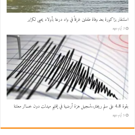
استنفار بزاكورة بعد وفاة طفلين غرقاً في واد درعة بأولاد يحيى لكراير
3 أيام ago
بقوة 4.8 على سلم ريختر..تسجيل هزة أرضية في إقليم ميدلت دون خسائر معلنة
5 أيام ago