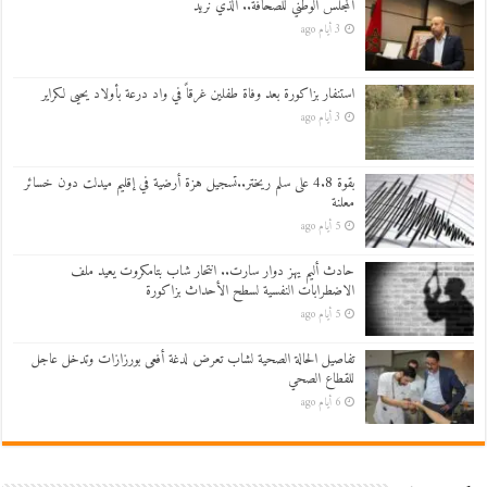
المجلس الوطني للصحافة.. الذي نريد
3 أيام ago
استنفار بزاكورة بعد وفاة طفلين غرقاً في واد درعة بأولاد يحيى لكراير
3 أيام ago
بقوة 4.8 على سلم ريختر..تسجيل هزة أرضية في إقليم ميدلت دون خسائر
معلنة
5 أيام ago
حادث أليم يهز دوار سارت.. انتحار شاب بتامكروت يعيد ملف
الاضطرابات النفسية لسطح الأحداث بزاكورة
5 أيام ago
تفاصيل الحالة الصحية لشاب تعرض لدغة أفعى بورزازات وتدخل عاجل
للقطاع الصحي
6 أيام ago