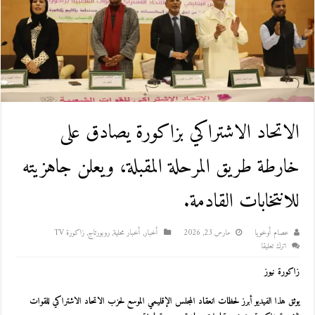
الاتحاد الاشتراكي بزاكورة يصادق على
خارطة طريق المرحلة المقبلة، ويعلن جاهزيته
للانتخابات القادمة.
عصام أوخويا
مارس 23, 2026
أخبار
,
أخبار محلية
,
روبورتاج
,
زاكورة TV
اترك تعليقا
زاكورة نيوز
يوثق هذا الفيديو أبرز لحظات انعقاد المجلس الإقليمي الموسع لحزب الاتحاد الاشتراكي للقوات