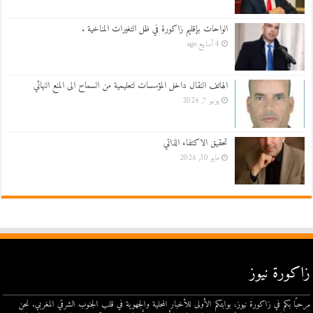
الواحات بإقليم زاكورة في ظل التغيرات المناخية .
4 أسابيع ago
الهاتف النقال داخل المؤسسات لتعليمية من السماح الى المنع النهائي
يونيو 7, 2026
تحقيق الاكتفاء الذاتي
مايو 30, 2026
زاكورة نيوز
مرحبًا بكم في زاكورة نيوز، بوابتكم الأولى للأخبار المحلية والجهوية في قلب الجنوب الشرقي المغربي. نحن