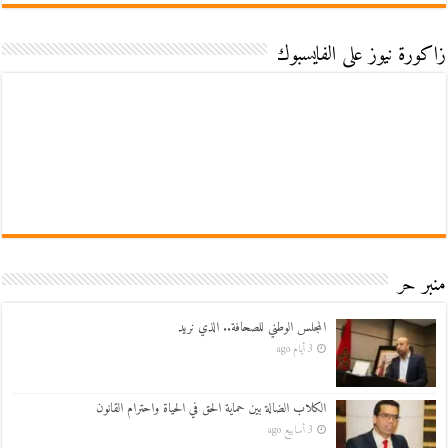
زاكورة نيوز على الفايسبوك
منبر حر
المجلس الوطني للصحافة.. الذي نريد
3 أيام ago
الكلاب الضالة بين حماية الحق في الحياة واحترام القانون
3 أسابيع ago