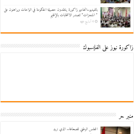
بالفيديو..اتحاديو زاكورة ينتقدون حصيلة الحكومة في الواحات ويراهنون على
” المنجزات” لتصدر الانتخابات بالإقليم
4 أسابيع ago
زاكورة نيوز على الفايسبوك
منبر حر
المجلس الوطني للصحافة.. الذي نريد