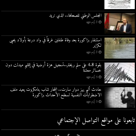
المجلس الوطني للصحافة.. الذي نريد
3 أيام ago
استنفار بزاكورة بعد وفاة طفلين غرقاً في واد درعة بأولاد يحيى
لكراير
3 أيام ago
بقوة 4.8 على سلم ريختر..تسجيل هزة أرضية في إقليم ميدلت دون
خسائر معلنة
5 أيام ago
حادث أليم يهز دوار سارت.. انتحار شاب بتامكروت يعيد ملف
الاضطرابات النفسية لسطح الأحداث بزاكورة
5 أيام ago
تابعونا على مواقع التواصل اﻹجتماعي