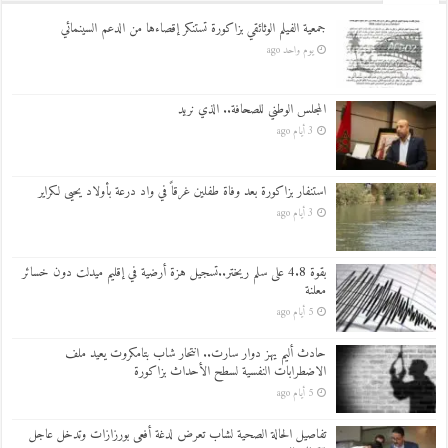
جمعية الفيلم الوثائقي بزاكورة تستنكر إقصاءها من الدعم السينمائي
يوم واحد ago
المجلس الوطني للصحافة.. الذي نريد
3 أيام ago
استنفار بزاكورة بعد وفاة طفلين غرقاً في واد درعة بأولاد يحيى لكراير
3 أيام ago
بقوة 4.8 على سلم ريختر..تسجيل هزة أرضية في إقليم ميدلت دون خسائر
معلنة
5 أيام ago
حادث أليم يهز دوار سارت.. انتحار شاب بتامكروت يعيد ملف
الاضطرابات النفسية لسطح الأحداث بزاكورة
5 أيام ago
تفاصيل الحالة الصحية لشاب تعرض لدغة أفعى بورزازات وتدخل عاجل