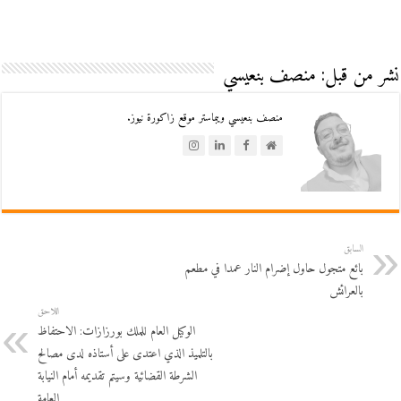
نشر من قبل: منصف بنعيسي
منصف بنعيسي ويبماستر موقع زاكورة نيوز.
السابق
بائع متجول حاول إضرام النار عمدا في مطعم
بالعرائش
اللاحق
الوكيل العام للملك بورزازات: الاحتفاظ
بالتلميذ الذي اعتدى على أستاذه لدى مصالح
الشرطة القضائية وسيتم تقديمه أمام النيابة
العامة