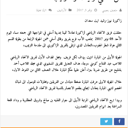
منصف بنعيسي
نوفمبر 5, 2017
اﻷرشيف
اترك تعليقا
زاكورة نيوز-رشيد ايت سعدان
حققت فريق الاتحاد الرياضي لزاكورة تعادلا ثمينا بمدينة أسفي في المواجهة التي جمعته مساء اليوم
الأحد 05 نونبر 2017
بملعب الأب فرج
بفريق وفاق أسفي ضمن الجولة الرابعة من بطولة القسم
الثاني هواة شطر الجنوب،التعادل الدي ارتقى بالفريق الزاكوري الى مقدمة الترتيب،
الجولة الأولى من المبارة انتهت بهدف لكل فريف وسجل الهدف الأول لفريق الاتحاد الرياضي
اللاعب عبد الفتاح كومني ،وجاء هدف التعديل للفريق المسفيوي الدي سجله اللاعب أحمد
بنشليح عن طريق ضربة جزاء أعلن عليها حكم المبارة خلال النصف الثاني من الشوط الاول،
خلال الجولة الاولى عرفت المبارة ضغطا متبادل من الفريقين ومحاولات للوصول الى شباك
الخصم لتنهي المبارة بتعادل ايجابي بطعم الانتصار بالنسبة لفريق الاتحاد الرياضي
وبهدا تربع الاتحاد الرياضي المرتبة الأولى الى جوار الفقيه بن صالح وشروق العطاوية و وداد قلعة
السراغنة بعد انهزام الفريقين المتصدرين.