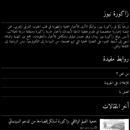
زاكورة نيوز
مرحبًا بكم في زاكورة نيوز، بوابتكم الأولى للأخبار المحلية والجهوية في قلب الجنوب الشرقي المغربي. نحن
منصة إخبارية متخصصة في تقديم تغطية شاملة لأحداث وأخبار مدينة زاكورة ومنطقة درعة تافيلالت.
تأسس موقع زاكورة نيوز بهدف توفير مصدر موثوق ومتكامل للأخبار والمعلومات، يجمع بين المهنية والدقة.
نسعى إلى تسليط الضوء على القضايا المحلية التي تهم مجتمعنا، من السياسة إلى التكنولوجيا، ومن الرياضة إلى
الثقافة والفن.
روابط مفيدة
من نحن ؟
للإعلان على الجريدة
اتصل بنا
أخر المقالات
جمعية الفيلم الوثائقي بزاكورة تستنكر إقصاءها من الدعم السينمائي
يوم واحد ago