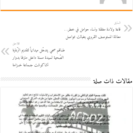
السابق
قاعة ولادة مغلقة ونساء حوامل في خطر…
معاناة المستوصف القروي بتغبالت تتواصل
اللاحق
طــاقم صحي يتدخّل ميدانياً لتقديم الرّعاية
الصّحية لسيدة مسنة داخل منزلها بدوار
تشاكوشت جــماعة خــزامة
مقالات ذات صلة