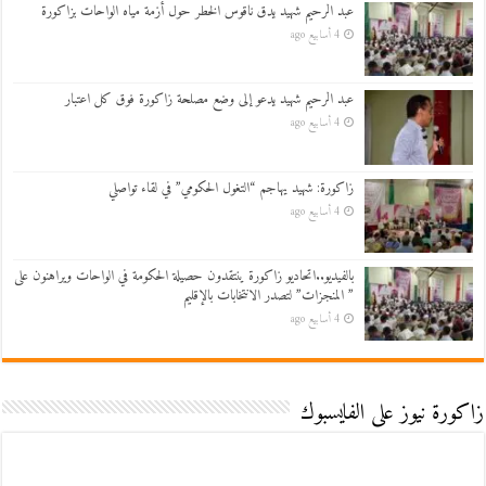
عبد الرحيم شهيد يدق ناقوس الخطر حول أزمة مياه الواحات بزاكورة
4 أسابيع ago
عبد الرحيم شهيد يدعو إلى وضع مصلحة زاكورة فوق كل اعتبار
4 أسابيع ago
زاكورة: شهيد يهاجم “التغول الحكومي” في لقاء تواصلي
4 أسابيع ago
بالفيديو..اتحاديو زاكورة ينتقدون حصيلة الحكومة في الواحات ويراهنون على
” المنجزات” لتصدر الانتخابات بالإقليم
4 أسابيع ago
زاكورة نيوز على الفايسبوك