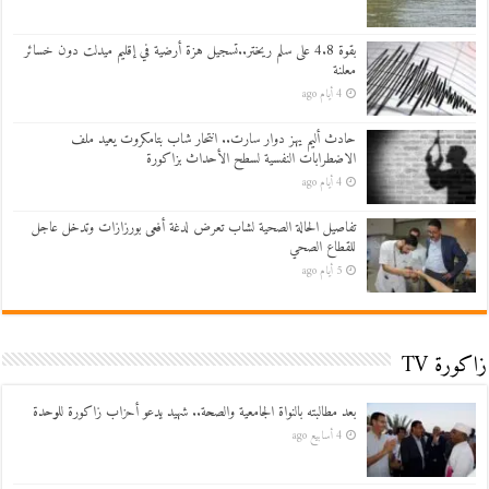
بقوة 4.8 على سلم ريختر..تسجيل هزة أرضية في إقليم ميدلت دون خسائر
معلنة
4 أيام ago
حادث أليم يهز دوار سارت.. انتحار شاب بتامكروت يعيد ملف
الاضطرابات النفسية لسطح الأحداث بزاكورة
4 أيام ago
تفاصيل الحالة الصحية لشاب تعرض لدغة أفعى بورزازات وتدخل عاجل
للقطاع الصحي
5 أيام ago
زاكورة TV
بعد مطالبته بالنواة الجامعية والصحة.. شهيد يدعو أحزاب زاكورة للوحدة
4 أسابيع ago