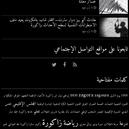
خسائر معلنة
4 أيام ago
حادث أليم يهز دوار سارت.. انتحار شاب بتامكروت يعيد ملف
الاضطرابات النفسية لسطح الأحداث بزاكورة
4 أيام ago
تابعونا على مواقع التواصل اﻹجتماعي
كلمات مفتاحية
zagora
zagoura
1000 يوم الاولى
INDH
إبراهيم دياز
ابن زاكورة
الأحياء الناقصة التجهيز
الحرائق
الحكاية و
المجلس الإقليمي
الفنون الشعبية
الشحات
الصحة
العمران
الغرق
الفنون الشعبية
الكرة الذهبية
المبادرة الوطنية
المجلس
تعليم
البلدي
المديرية الإقليمية
المعيدر
المنتخب الوطني
امتحانات
باك
بلغارية
تازرين
تافيلالت
جماعة زاكورة
حملة
دباز
زاكورة
رياضة
درعة
درعة تافيلالت
دورة يونيو
روائي مغربي
زكونو
ستارا زاكورة
طه العياشي
قسم