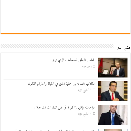
منبر حر
المجلس الوطني للصحافة.. الذي نريد
يومين ago
الكلاب الضالة بين حماية الحق في الحياة واحترام القانون
3 أسابيع ago
الواحات بإقليم زاكورة في ظل التغيرات المناخية .
4 أسابيع ago