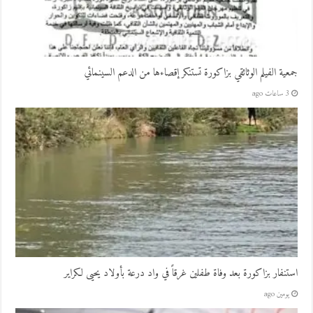
جمعية الفيلم الوثائقي بزاكورة تستنكر إقصاءها من الدعم السينمائي
3 ساعات ago
استنفار بزاكورة بعد وفاة طفلين غرقاً في واد درعة بأولاد يحيى لكراير
يومين ago