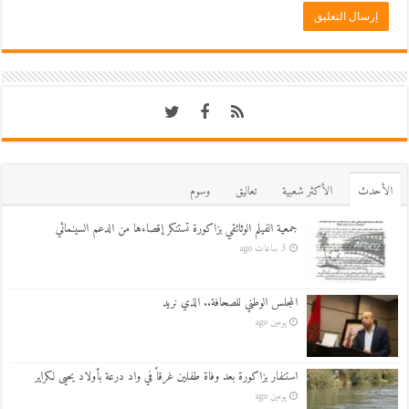
اﻷحدث
اﻷكثر شعبية
تعاليق
وسوم
جمعية الفيلم الوثائقي بزاكورة تستنكر إقصاءها من الدعم السينمائي
3 ساعات ago
المجلس الوطني للصحافة.. الذي نريد
يومين ago
استنفار بزاكورة بعد وفاة طفلين غرقاً في واد درعة بأولاد يحيى لكراير
يومين ago