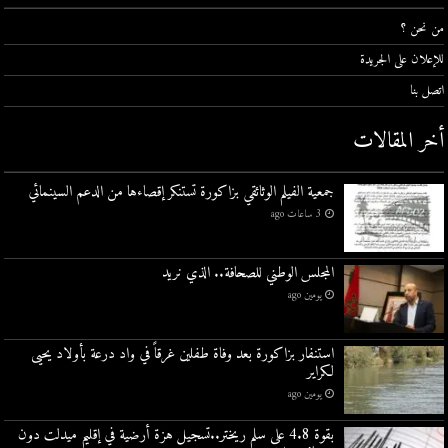
من نحن ؟
للإعلان على الجريدة
اتصل بنا
أخر المقالات
جمعية الفيلم الوثائقي بزاكورة تستنكر إقصاءها من الدعم السينمائي
3 ساعات ago
المجلس الوطني للصحافة.. الذي نريد
يومين ago
استنفار بزاكورة بعد وفاة طفلين غرقاً في واد درعة بأولاد يحيى
لكراير
يومين ago
بقوة 4.8 على سلم ريختر..تسجيل هزة أرضية في إقليم ميدلت دون