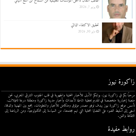
الهاتف النقال داخل المؤسسات لتعليمية من السماح الى المنع النهائي
يونيو 7, 2026
تحقيق الاكتفاء الذاتي
مايو 30, 2026
زاكورة نيوز
مرحبًا بكم في زاكورة نيوز، بوابتكم الأولى للأخبار المحلية والجهوية في قلب الجنوب الشرقي المغربي. نحن
منصة إخبارية متخصصة في تقديم تغطية شاملة لأحداث وأخبار مدينة زاكورة ومنطقة درعة تافيلالت.
تأسس موقع زاكورة نيوز بهدف توفير مصدر موثوق ومتكامل للأخبار والمعلومات، يجمع بين المهنية والدقة.
نسعى إلى تسليط الضوء على القضايا المحلية التي تهم مجتمعنا، من السياسة إلى التكنولوجيا، ومن الرياضة إلى
الثقافة والفن.
روابط مفيدة