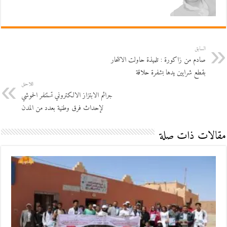
السابق
صادم من زاكورة : تلميذة حاولت الانتحار
بقطع شرايين يدها بشفرة حلاقة
اللاحق
جرائم الابتزاز الالكتروني تستنفر الحموشي
لإحداث فرق وطنية بعدد من المدن
مقالات ذات صلة