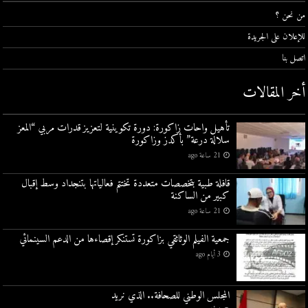
من نحن ؟
للإعلان على الجريدة
اتصل بنا
أخر المقالات
تأهيل واحات زاكورة: دورة تكوينية لتعزيز قدرات مربي “المعز
سلالة درعة” بأكدز وزاكورة
21 ساعة ago
قافلة طبية بتخصصات متعددة تختتم فعالياتها بتنجداد وسط إقبال
كبير من الساكنة
21 ساعة ago
جمعية الفيلم الوثائقي بزاكورة تستنكر إقصاءها من الدعم السينمائي
3 أيام ago
المجلس الوطني للصحافة.. الذي نريد