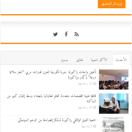
اﻷحدث
اﻷكثر شعبية
تعاليق
وسوم
تأهيل واحات زاكورة: دورة تكوينية لتعزيز قدرات مربي “المعز سلالة
درعة” بأكدز وزاكورة
21 ساعة ago
قافلة طبية بتخصصات متعددة تختتم فعالياتها بتنجداد وسط إقبال كبير من
الساكنة
21 ساعة ago
جمعية الفيلم الوثائقي بزاكورة تستنكر إقصاءها من الدعم السينمائي
3 أيام ago