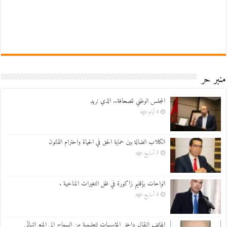
منبر حر
المجلس الوطني للصحافة.. الذي نريد
4 أيام ago
الكلاب الضالة بين حماية الحق في الحياة واحترام القانون
3 أسابيع ago
الواحات بإقليم زاكورة في ظل التغيرات المناخية .
4 أسابيع ago
الهاتف النقال داخل المؤسسات لتعليمية من السماح الى المنع النهائي