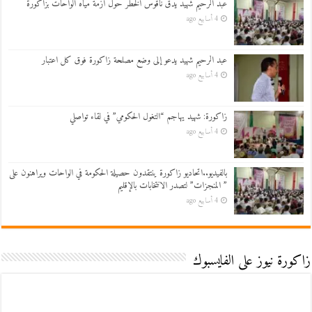
عبد الرحيم شهيد يدق ناقوس الخطر حول أزمة مياه الواحات بزاكورة
4 أسابيع ago
عبد الرحيم شهيد يدعو إلى وضع مصلحة زاكورة فوق كل اعتبار
4 أسابيع ago
زاكورة: شهيد يهاجم “التغول الحكومي” في لقاء تواصلي
4 أسابيع ago
بالفيديو..اتحاديو زاكورة ينتقدون حصيلة الحكومة في الواحات ويراهنون على
” المنجزات” لتصدر الانتخابات بالإقليم
4 أسابيع ago
زاكورة نيوز على الفايسبوك