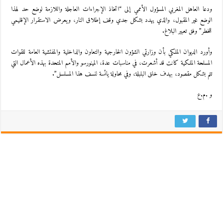
ودعا العاهل المغربي المسؤول الأممي إلى “اتخاذ الإجراءات العاجلة واللازمة لوضع حد لهذا
الوضع غير المقبول، والذي يهدد بشكل جدي وقف إطلاق النار، ويعرض الاستقرار الإقليمي
للخطر” وفق تعبير البلاغ.
وأورد الديوان الملكي بأن وزارتي الشؤون الخارجية والتعاون والداخلية والمفتشية العامة للقوات
المسلحة الملكية كانت قد أشعرت، في مناسبات عدة، المينورسو والأمم المتحدة بهذه الأعمال التي
تتم بشكل مقصود، بهدف خلق البلبلة، وفي محاولة يائسة لنسف هذا المسلسل”.
و .م.ع