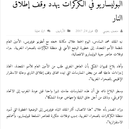
البوليساريو في الكركرات يُهدد وقف إطلاق
النار
منصف بنعيسي
فبراير 24, 2017
اﻷرشيف
اترك تعليقا
نبه الملك محمد السادس، اليوم الجمعة خلال مكالمة جمعته مع أنطونيو غوتيريس، الأمين العام
لمنظمة الأمم المتحدة، إلى خطورة الوضع الأمني في منطقة الكركرات بالصحراء المغربية، جراء
توغلات عناصر جبهة البوليساريو الانفصالية.
وأفاد بلاغ للديوان الملكي بأن العاهل المغربي طلب من الأمين العام للأمم المتحدة، اتخاذ
إجراءات عاجلة للحد من بعض الممارسات التي تهدد اتفاق وقف إطلاق الناري وحالة الاستقرار
الإقليمي بالصحراء المغربية”.
وسطر البلاغ ذاته على أن هذه الممارسات جاءت شهرا واحدا قبل عودة المغرب إلى الاتحاد
الإفريقي، وذلك من أجل خلق البلبلة وإجهاض عودة المملكة”.
وزاد المصدر بأنه خلال “هذا الاتصال، أثار الملك انتباه غوتيريس إلى الوضعية الخطيرة التي تسود
منطقة الكركارات بالصحراء المغربية، بسبب توغلات متكررة للعناصر المسلحة للبوليساريو، وأعمالهم
الاستفزازية”.