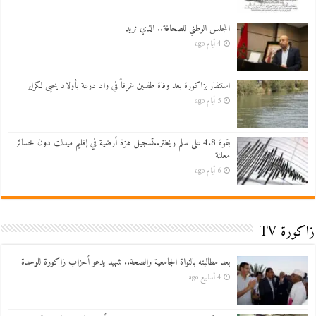
المجلس الوطني للصحافة.. الذي نريد
4 أيام ago
استنفار بزاكورة بعد وفاة طفلين غرقاً في واد درعة بأولاد يحيى لكراير
5 أيام ago
بقوة 4.8 على سلم ريختر..تسجيل هزة أرضية في إقليم ميدلت دون خسائر
معلنة
6 أيام ago
زاكورة TV
بعد مطالبته بالنواة الجامعية والصحة.. شهيد يدعو أحزاب زاكورة للوحدة
4 أسابيع ago