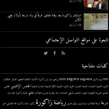
4 أيام ago
استنفار بزاكورة بعد وفاة طفلين غرقاً في واد درعة بأولاد يحيى
لكراير
5 أيام ago
تابعونا على مواقع التواصل اﻹجتماعي
كلمات مفتاحية
zagora
zagoura
1000 يوم الاولى
INDH
إبراهيم دياز
ابن زاكورة
الأحياء الناقصة التجهيز
الحرائق
الحكاية و
المجلس الإقليمي
الفنون الشعبية
الشحات
الصحة
العمران
الغرق
الفنون الشعبية
الكرة الذهبية
المبادرة الوطنية
المجلس
تعليم
البلدي
المديرية الإقليمية
المعيدر
المنتخب الوطني
امتحانات
باك
بلغارية
تازرين
تافيلالت
جماعة زاكورة
حملة
دباز
زاكورة
رياضة
درعة
درعة تافيلالت
دورة يونيو
روائي مغربي
زكونو
ستارا زاكورة
طه العياشي
قسم