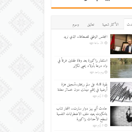
دث
اﻷكثر شعبية
تعاليق
وسوم
المجلس الوطني للصحافة.. الذي نريد
21 ساعة ago
استنفار بزاكورة بعد وفاة طفلين غرقاً في
واد درعة بأولاد يحيى لكراير
يوم واحد ago
بقوة 4.8 على سلم ريختر..تسجيل هزة
أرضية في إقليم ميدلت دون خسائر معلنة
3 أيام ago
حادث أليم يهز دوار سارت.. انتحار شاب
بتامكروت يعيد ملف الاضطرابات النفسية
لسطح الأحداث بزاكورة
3 أيام ago