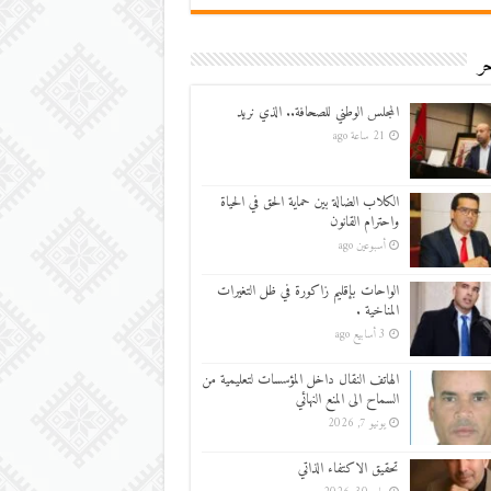
ر
المجلس الوطني للصحافة.. الذي نريد
21 ساعة ago
الكلاب الضالة بين حماية الحق في الحياة
واحترام القانون
أسبوعين ago
الواحات بإقليم زاكورة في ظل التغيرات
المناخية .
3 أسابيع ago
الهاتف النقال داخل المؤسسات لتعليمية من
السماح الى المنع النهائي
يونيو 7, 2026
تحقيق الاكتفاء الذاتي