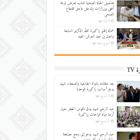
تفاصيل الحالة الصحية لشاب تعرض لدغة
أفعى بورزازات وتدخل عاجل للقطاع
الصحي
4 أيام ago
عمالة إقليم زاكورة تخلّد الذكرى السابعة
والعشرين لعيد العرش المجيد
أسبوع واحد ago
 TV
بعد مطالبته بالنواة الجامعية والصحة.. شهيد
يدعو أحزاب زاكورة للوحدة
3 أسابيع ago
عبد الرحيم شهيد يدق ناقوس الخطر حول
أزمة مياه الواحات بزاكورة
3 أسابيع ago
عبد الرحيم شهيد يدعو إلى وضع مصلحة
زاكورة فوق كل اعتبار