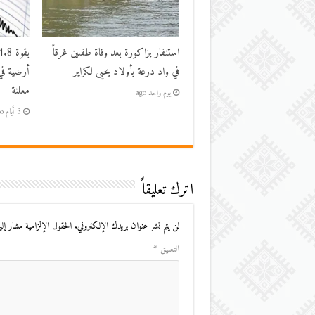
استنفار بزاكورة بعد وفاة طفلين غرقاً
في واد درعة بأولاد يحيى لكراير
أرضية في
معلنة
يوم واحد ago
3 أيام ago
اترك تعليقاً
لن يتم نشر عنوان بريدك الإلكتروني.
الحقول الإلزامية مشار إليه
التعليق
*