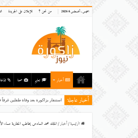
من نحن ؟
للإعلان على الجريدة
ات
الخميس , أغسطس 6 2026
أخبار
تعليم
صحة
ثقافة
أخبار عاجلة
استنفار بزاكورة بعد وفاة طفلين غرقاً ف
الرئيسية
/
أخبار
/
الملك محمد السادس يخاطب المغاربة مساء الأر