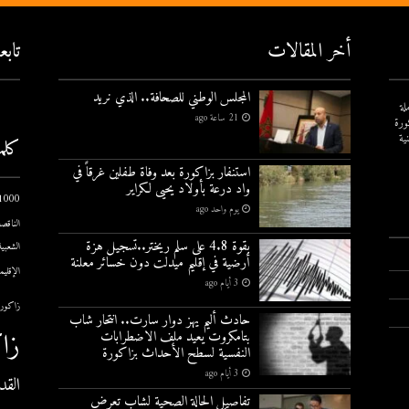
أخر المقالات
تاب
المجلس الوطني للصحافة.. الذي نريد
لة
21 ساعة ago
ورة
ية
كلم
استنفار بزاكورة بعد وفاة طفلين غرقاً في
واد درعة بأولاد يحيى لكراير
1000 يوم الاول
يوم واحد ago
الناقصة
بقوة 4.8 على سلم ريختر..تسجيل هزة
الشعبية
أرضية في إقليم ميدلت دون خسائر معلنة
الإقليم
3 أيام ago
زاكورة
حادث أليم يهز دوار سارت.. انتحار شاب
زا
بتامكروت يعيد ملف الاضطرابات
النفسية لسطح الأحداث بزاكورة
3 أيام ago
القد
تفاصيل الحالة الصحية لشاب تعرض