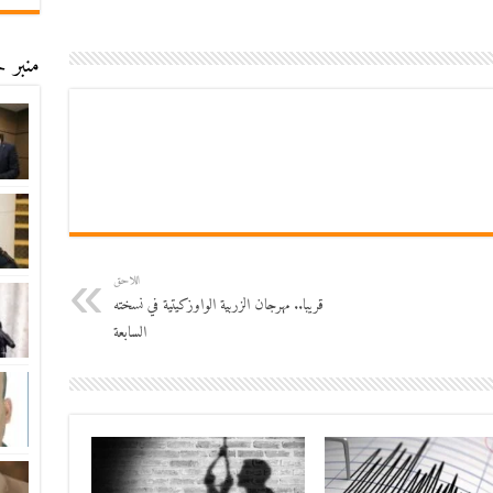
منبر ح
اللاحق
قريبا.. مهرجان الزربية الواوزكيتية في نسخته
السابعة