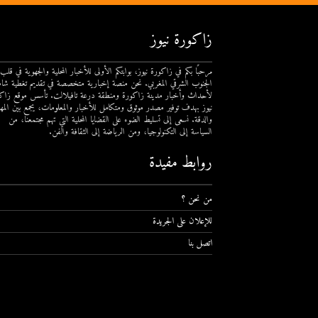
زاكورة نيوز
مرحبًا بكم في زاكورة نيوز، بوابتكم الأولى للأخبار المحلية والجهوية في قلب
الجنوب الشرقي المغربي. نحن منصة إخبارية متخصصة في تقديم تغطية شام
لأحداث وأخبار مدينة زاكورة ومنطقة درعة تافيلالت. تأسس موقع زاك
نيوز بهدف توفير مصدر موثوق ومتكامل للأخبار والمعلومات، يجمع بين المهن
والدقة. نسعى إلى تسليط الضوء على القضايا المحلية التي تهم مجتمعنا، من
السياسة إلى التكنولوجيا، ومن الرياضة إلى الثقافة والفن.
روابط مفيدة
من نحن ؟
للإعلان على الجريدة
اتصل بنا