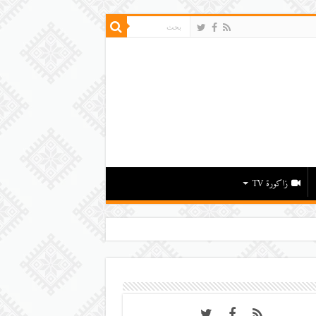
زاكورة TV