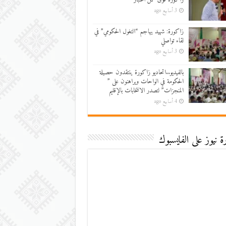
3 أسابيع ago
زاكورة: شهيد يهاجم “التغول الحكومي” في
لقاء تواصلي
3 أسابيع ago
بالفيديو..اتحاديو زاكورة ينتقدون حصيلة
الحكومة في الواحات ويراهنون على ”
المنجزات” لتصدر الانتخابات بالإقليم
4 أسابيع ago
 نيوز على الفايسبوك