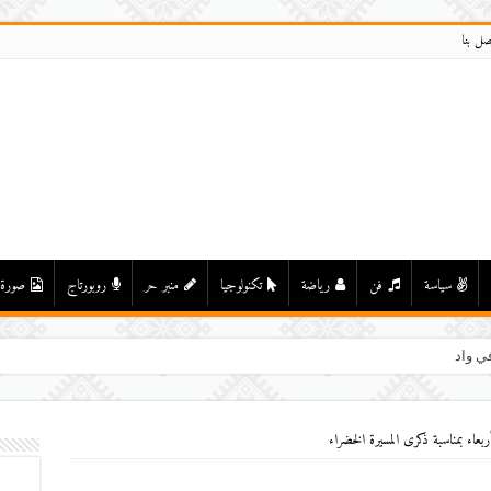
صل بنا
سياسة
فن
رياضة
تكنولوجيا
منبر حر
روبورتاج
صورة
ي واد درعة بأولاد يحيى لكراير
بعاء بمناسبة ذكرى المسيرة الخضراء