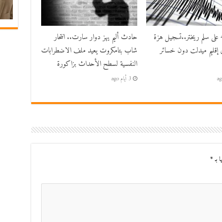
بقوة 4.8 على سلم ريختر..تسجيل هزة
حادث أليم يهز دوار سارت.. انتحار
 إقليم ميدلت دون خسائر
شاب بتامكروت يعيد ملف الاضطرابات
النفسية لسطح الأحداث بزاكورة
3 أيام ago
ا بـ
*