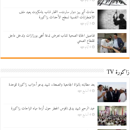
5 أيام ago
حادث أليم يهز دوار سارت.. انتحار شاب بتامكروت يعيد ملف
الاضطرابات النفسية لسطح الأحداث بزاكورة
5 أيام ago
تفاصيل الحالة الصحية لشاب تعرض لدغة أفعى بورزازات وتدخل عاجل
للقطاع الصحي
6 أيام ago
زاكورة TV
بعد مطالبته بالنواة الجامعية والصحة.. شهيد يدعو أحزاب زاكورة للوحدة
4 أسابيع ago
عبد الرحيم شهيد يدق ناقوس الخطر حول أزمة مياه الواحات بزاكورة
4 أسابيع ago