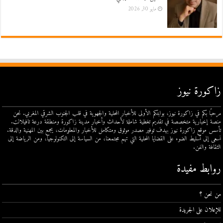
مايو 30, 2026
زاكورة نيوز
مرحبًا بكم في زاكورة نيوز، بوابتكم الأولى للأخبار المحلية والجهوية في قلب الجنوب الشرقي المغربي. نحن
منصة إخبارية متخصصة في تقديم تغطية شاملة لأحداث وأخبار مدينة زاكورة ومنطقة درعة تافيلالت.
تأسس موقع زاكورة نيوز بهدف توفير مصدر موثوق ومتكامل للأخبار والمعلومات، يجمع بين المهنية والدقة.
نسعى إلى تسليط الضوء على القضايا المحلية التي تهم مجتمعنا، من السياسة إلى التكنولوجيا، ومن الرياضة إلى
الثقافة والفن.
روابط مفيدة
من نحن ؟
للإعلان على الجريدة