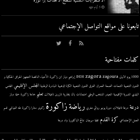
الاضطرابات النفسية لسطح الأحداث بزاكورة
5 أيام ago
تابعونا على مواقع التواصل اﻹجتماعي
كلمات مفتاحية
zagora
zagoura
1000 يوم الاولى
INDH
إبراهيم دياز
ابن زاكورة
الأحياء الناقصة التجهيز
الحرائق
الحكاية و
المجلس الإقليمي
الفنون الشعبية
الشحات
الصحة
العمران
الغرق
الفنون الشعبية
الكرة الذهبية
المبادرة الوطنية
المجلس
تعليم
البلدي
المديرية الإقليمية
المعيدر
المنتخب الوطني
امتحانات
باك
بلغارية
تازرين
تافيلالت
جماعة زاكورة
حملة
دباز
زاكورة
رياضة
درعة
درعة تافيلالت
دورة يونيو
روائي مغربي
زكونو
ستارا زاكورة
طه العياشي
قسم
كرة القدم
العمل الإجتماعي
مجلة
مهرجان
نتائج الباكلوريا
واد درعة