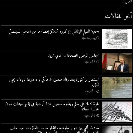
اتصل بنا
أخر المقالات
جمعية الفيلم الوثائقي بزاكورة تستنكر إقصاءها من الدعم السينمائي
يوم واحد ago
المجلس الوطني للصحافة.. الذي نريد
3 أيام ago
استنفار بزاكورة بعد وفاة طفلين غرقاً في واد درعة بأولاد يحيى
لكراير
3 أيام ago
بقوة 4.8 على سلم ريختر..تسجيل هزة أرضية في إقليم ميدلت دون
خسائر معلنة
5 أيام ago
حادث أليم يهز دوار سارت.. انتحار شاب بتامكروت يعيد ملف