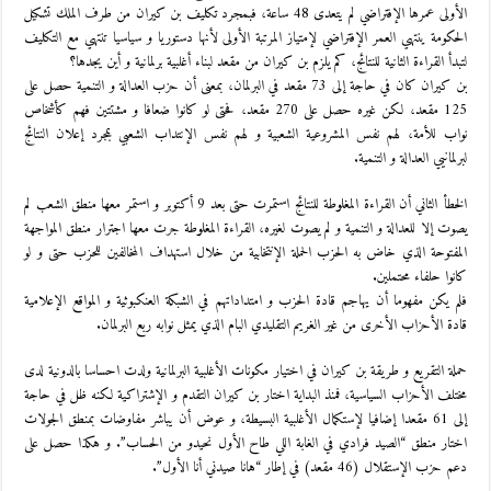
الأولى عمرها الإفتراضي لم يتعدى 48 ساعة، فبمجرد تكليف بن كيران من طرف الملك تشكيل
الحكومة ينتهي العمر الإفتراضي لإمتياز المرتبة الأولى لأنها دستوريا و سياسيا تنتهي مع التكليف
لتبدأ القراءة الثانية للنتائج، كم يلزم بن كيران من مقعد لبناء أغلبية برلمانية و أين يجدها؟
بن كيران كان في حاجة إلى 73 مقعد في البرلمان، بمعنى أن حزب العدالة و التنمية حصل على
125 مقعد، لكن غيره حصل على 270 مقعد، فحتى لو كانوا ضعافا و مشتتين فهم كأشخاص
نواب للأمة، لهم نفس المشروعية الشعبية و لهم نفس الإنتداب الشعبي بمجرد إعلان النتائج
لبرلمانيي العدالة و التنمية.
الخطأ الثاني أن القراءة المغلوطة للنتائج استمرت حتى بعد 9 أكتوبر و استمر معها منطق الشعب لم
يصوت إلا للعدالة و التنمية و لم يصوت لغيره، القراءة المغلوطة جرت معها اجترار منطق المواجهة
المفتوحة الذي خاض به الحزب الحملة الإنتخابية من خلال استهداف المخالفين للحزب حتى و لو
كانوا حلفاء محتملين.
فلم يكن مفهوما أن يهاجم قادة الحزب و امتداداتهم في الشبكة العنكبوثية و المواقع الإعلامية
قادة الأحزاب الأخرى من غير الغريم التقليدي البام الذي يمثل نوابه ربع البرلمان.
حملة التقريع و طريقة بن كيران في اختيار مكونات الأغلبية البرلمانية ولدت احساسا بالدونية لدى
مختلف الأحزاب السياسية، فمنذ البداية اختار بن كيران التقدم و الإشتراكية لكنه ظل في حاجة
إلى 61 مقعدا إضافيا لإستكمال الأغلبية البسيطة، و عوض أن يباشر مفاوضات بمنطق الجولات
اختار منطق “الصيد فرادي في الغابة اللي طاح الأول نحيدو من الحساب”. و هكذا حصل على
دعم حزب الإستقلال (46 مقعد) في إطار “هانا صيدني أنا الأول”.