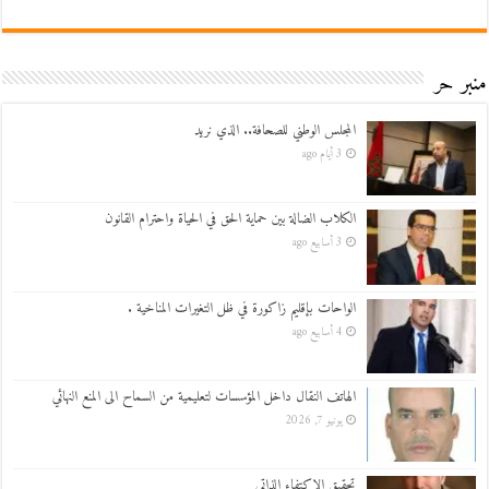
منبر حر
المجلس الوطني للصحافة.. الذي نريد
3 أيام ago
الكلاب الضالة بين حماية الحق في الحياة واحترام القانون
3 أسابيع ago
الواحات بإقليم زاكورة في ظل التغيرات المناخية .
4 أسابيع ago
الهاتف النقال داخل المؤسسات لتعليمية من السماح الى المنع النهائي
يونيو 7, 2026
تحقيق الاكتفاء الذاتي