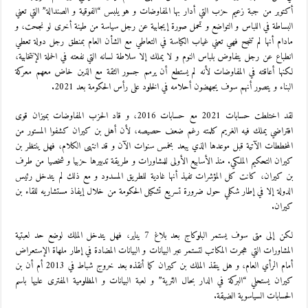
أكتوبر من جبة زعيم حزب التي أدار بها المفاوضات و هو يلبس “الفوقية و الصندالة” التي تعني
البساطة في اللباس و التواضع و تحمل صورة إيجابية عن رجل سياسة من طينة أخرى لو نجحت، و
مادام أنها لم تنجح فهي تعني غياب الكياسة في التعاطي مع الشأن العام بمنطق رجل دولة تعطي
انطباع عن رجل يتفاوض بلباس النوم و لا يملك إلا سلاطة لسانه التي نفعته في الحملة الإنتخابية،
لكنها أعاقته في المفاوضات لأنه لم يستطع أن يرمم جسور الثقة مع الذين خاض معهم معركة
البناء و يتصور أنهم سوف يجهضون أحلامه في الخلود على رأس الحكومة بعد 2021.
لقد اختلطت حسابات 2021 مع حسابات 2016، و قاد الحزب المفاوضات بميزان قوى
افتراضي يملك فيه الغريم كلمته رغم ضعف حصيصه، لأن أهل بن كيران كشفوا المستور من
المخططات الآتية قبل موعدها الذي يبعد بخمس سنوات الآن و قد انتهى الكلام، فهل ينتظر بن
كيران التحكيم الملكي. منذ الأسابيع الأولى للمشاورات و طريقة تدبيرها حزبيا و شخصيا من طرف
بن كيران، كانت كل المؤشرات تفيذ أنها غادية للطريق المسدود و مع ذلك لم يتدخل رئيس
الدولة إلا في إطار شكلي حول ضرورة تسريع تشكيل الحكومة من خلال إيفاذ مستشاريه للقاء بن
كيران.
لكن إلى متى سوف يستمر البلوكاج بعد بلاغ 7 يناير، فهل يتدخل الملك لوضع حد لعبتية
المشاورات التي هجرت المكاتب لتستمر عبر البيانات و البيانات المضادة في إطار ملهاة الإستعراض
أمام الرأي العام، و هل ينقذ الملك بن كيران كما أنقذه بعد خروج شباط في 2013 أم أن بن
كيران يستحلي “البركة في الدار بحال الثرية” و لعبة البيانات و المظلومية المفترى عليها باسم
الحسابات السياسوية الضيقة.