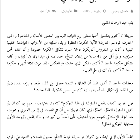
منصف بنعيسي
يناير 14, 2017
اﻷرشيف
اترك تعليقا
بقلم: عبد الرحمان المنسي
خريطة 7 أكتوبر بتفاصيل أهمها تعطيل ربع النواب البرلمانيين المنتمين للأصالة و المعاصرة و الذين
اختارت قيادتهم المعارضة الآلية للحكومة المنتظرة و بقاء تشكيلة من الأحزاب المتواضعة التمثيلية
النيابية ، كان من المفروض أن يكون عاملا مسرعا لتشكيل الحكومة خصوصا و أن الملك تحمل
مسؤوليته و في أقل من 48 ساعة من إعلان النتائج، جدد ثقته في عبد الإله بن كيران و كلفه
بتشكيل حكومة ما بعد 7 أكتوبر، لكن الذي حدث هو العكس، لقد مرت ثلاثة أشهر و حكومة
ما بعد 7 أكتوبر لازالت في علم الغيب.
معطيات ما بعد 7 أكتوبر تفيذ أن العدالة و التنمية حصل على 125 مقعد و يلزمه عدد إضافي
من المقاعد لإستكمال بناء أغلبية برلمانية كان من السهل تشكيلها، فماذا حدث؟
فهل غير بن كيران يتحمل المسؤولية في هذا البلوكاج؟ كثيرون يجتهدون و منهم بن كيران في
تحميل المسؤولية للتحكم، التحكم الذي كان مجهولا قبل أن تتم شخصنته في إلياس العمري و تعويضه
منذ المؤتمر الإستثنائي للتجمع بعزيز أخنوش. فأين أخطأ بن كيران، و لماذا يتحمل بالدرجة الأولى
مسؤولية البلوكاج الحالي؟
الخطأ الأول الذي ارتكبه بن كيران هو طريقة قراءة النتائج، حصول العدالة و التنمية على المرتبة