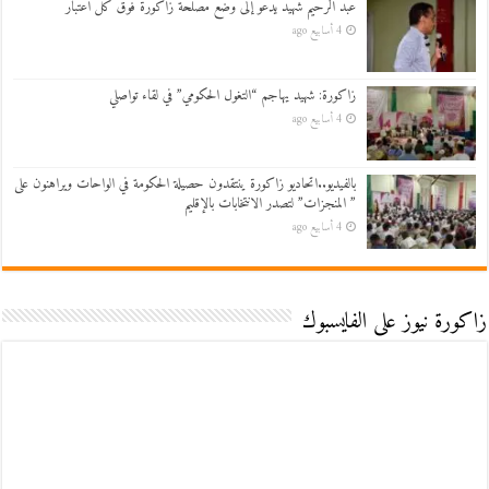
عبد الرحيم شهيد يدعو إلى وضع مصلحة زاكورة فوق كل اعتبار
4 أسابيع ago
زاكورة: شهيد يهاجم “التغول الحكومي” في لقاء تواصلي
4 أسابيع ago
بالفيديو..اتحاديو زاكورة ينتقدون حصيلة الحكومة في الواحات ويراهنون على
” المنجزات” لتصدر الانتخابات بالإقليم
4 أسابيع ago
زاكورة نيوز على الفايسبوك