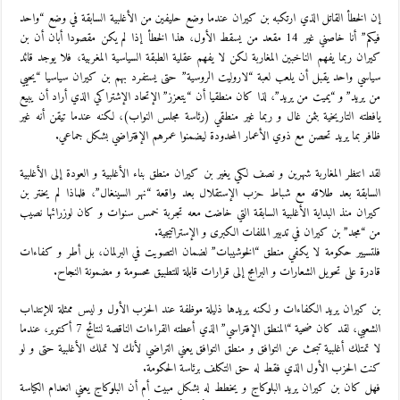
إن الخطأ القاتل الذي ارتكبه بن كيران عندما وضع حليفين من الأغلبية السابقة في وضع “واحد
فيكم” أنا خاصني غير 14 مقعد من يسقط الأول، هذا الخطأ إذا لم يكن مقصودا أبان أن بن
كيران ربما يفهم الناخبين المغاربة لكن لا يفهم عقلية الطبقة السياسية المغربية، فلا يوجد قائد
سياسي واحد يقبل أن يلعب لعبة “لاروليت الروسية” حتى يستفرد بهم بن كيران سياسيا “يحيي
من يريد” و “يميت من يريد”، لذا كان منطقيا أن “يتعزز” الإتحاد الإشتراكي الذي أراد أن يبيع
يافطته التاريخية بثمن غال و ربما غير منطقي (رئاسة مجلس النواب)، لكنه عندما تيقن أنه غير
ظافر بما يريد تحصن مع ذوي الأعمار المحدودة ليضمنوا عمرهم الإفتراضي بشكل جماعي.
لقد انتظر المغاربة شهرين و نصف لكي يغير بن كيران منطق بناء الأغلبية و العودة إلى الأغلبية
السابقة بعد طلاقه مع شباط حزب الإستقلال بعد واقعة “نهر السينغال”، فلماذا لم يختر بن
كيران منذ البداية الأغلبية السابقة التي خاضت معه تجربة خمس سنوات و كان لوزرائها نصيب
من “مجد” بن كيران في تدبير الملفات الكبرى و الإستراتيجية.
فلتسيير حكومة لا يكفي منطق “الخوشيبات” لضمان التصويت في البرلمان، بل أطر و كفاءات
قادرة على تحويل الشعارات و البرامج إلى قرارات قابلة للتطبيق محسومة و مضمونة النجاح.
بن كيران يريد الكفاءات و لكنه يريدها ذليلة موظفة عند الحزب الأول و ليس ممثلة للإنتداب
الشعبي، لقد كان ضحية “المنطق الإفتراسي” الذي أعطته القراءات الناقصة لنتائج 7 أكتوبر، عندما
لا تمتلك أغلبية تبحث عن التوافق و منطق التوافق يعني التراضي لأنك لا تملك الأغلبية حتى و لو
كنت الحزب الأول الذي فقط له حق التكلف برئاسة الحكومة.
فهل كان بن كيران يريد البلوكاج و يخطط له بشكل مبيت أم أن البلوكاج يعني انعدام الكياسة