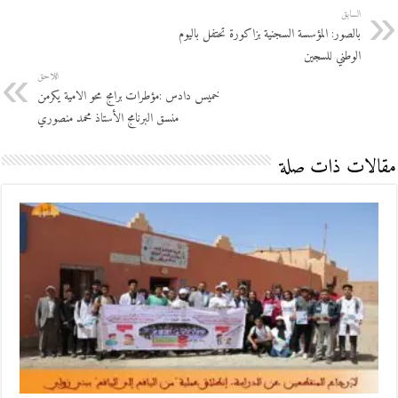
السابق
بالصور: المؤسسة السجنية بزاكورة تحتفل باليوم
الوطني للسجين
اللاحق
خميس دادس :مؤطرات برامج محو الامية يكرمن
منسق البرنامج الأستاذ محمد منصوري
مقالات ذات صلة