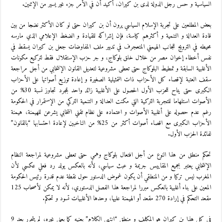
السياسية و حس رجل الدولة لدى بن كيران، أكيد أن في الأمر جزء غير يسير من الإثنين.
بعض المطلعين على تجربة الإسلام السياسي يرون أن بن كيران حتى لو كان الأكثر نضجا من بين
قادة العدالة و التنمية و أكثرهم كياسة، فإن إشراكه للقيادة و الضغط الإعلامي الذي مارسه
محيطه في الترويج للجانب الهيمني المتعجرف في تدبير ملف المفاوضات جعل بن كيران يسقط في
نفس أخطاء إخوان مصر من خلال خلق بلوكاج، و جر حزب الإستقلال فقط لتركيع مكونات
الأغلبية السابقة و تمطيط البلوكاج حتى تعطى مشروعية لتعديل القانون الإنتخابي من أجل مراجعة
سقف العتبة لإقصاء كل الأحزاب ذات التمثيلية الصغيرة و إعادة توزيع أصواتها على الأحزاب
الكبرى حتى يتاح للحزب الأول الحصول على الأغلبية زائد واحد بمجرد تجاوز نسبة 30% من
الأصوات استلهاما للتجربة التركية التي مكنت العدالة و التنمية التركي من الإستمرار في الحكومة
رغم عدم حصوله على أغلبية الأصوات و اعتماده على نظام تقني انتخابي يشرعن للهيمنة، هيمنة
الأحزاب الكبرى مع اقصاء أصوات أكثر من 25% من الناخبين لإعادة احتسابها “بالقانون”
لفائدة الحزب الأول.
تحكم منطق من هذا النوع من أجل افتعال بلوكاج وهمي حتى تعطى مشروعية لمراجعة النظام
الإنتخابي يعتبر بجميع المقاييس جريمة و عبث سياسي، لأنه بالعكس يولد رد فعلي عكسي لأن
المغرب ليس تركيا و من المنطقي أن يكون غموض الدستور حول نقطة عدم قدرة رئيس الحكومة
المعين على بناء أغلبية بالعكس مبررا لمراجعة هذا الفصل الدستوري، لأنه لا يمكن لأصحاب 125
مقعد التحكم في إرادة 270 مقعد أو الهيمنة عليها، وحدها الأغلبيات تسود و تحكم.
في كل هذا بن كيران هو المكلف و منطق “انتهى الكلام” يعنيه كما يعني غيره، لم يتحرر بعد 9