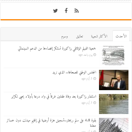
اﻷحدث
اﻷكثر شعبية
تعاليق
وسوم
جمعية الفيلم الوثائقي بزاكورة تستنكر إقصاءها من الدعم السينمائي
يوم واحد ago
المجلس الوطني للصحافة.. الذي نريد
3 أيام ago
استنفار بزاكورة بعد وفاة طفلين غرقاً في واد درعة بأولاد يحيى لكراير
3 أيام ago
بقوة 4.8 على سلم ريختر..تسجيل هزة أرضية في إقليم ميدلت دون خسائر
معلنة