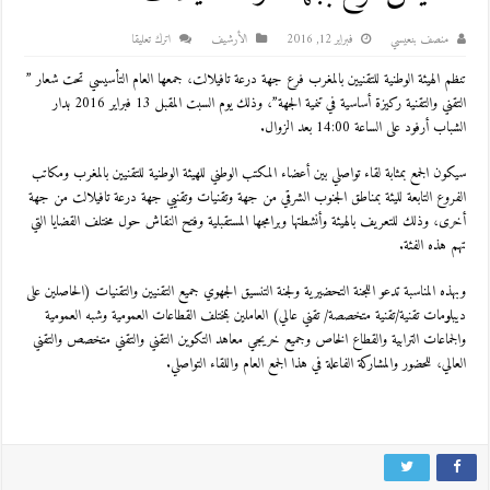
منصف بنعيسي
فبراير 12, 2016
اﻷرشيف
اترك تعليقا
تنظم الهيئة الوطنية للتقنيين بالمغرب فرع جهة درعة تافيلالت، جمعها العام التأسيسي
تحت شعار ”
التقني والتقنية ركيزة أساسية في تنمية الجهة”، وذلك يوم السبت المقبل 13 فبراير 2016 بدار
الشباب أرفود على الساعة 14:00 بعد الزوال.
سيكون الجمع بمثابة لقاء تواصلي بين أعضاء المكتب الوطني للهيئة الوطنية للتقنيين بالمغرب ومكاتب
الفروع التابعة لليئة بمناطق الجنوب الشرقي من جهة وتقنيات وتقنيي جهة درعة تافيلالت من جهة
أخرى، وذلك للتعريف بالهيئة وأنشطتها وبرامجها المستقبلية وفتح النقاش حول مختلف القضايا التي
تهم هذه الفئة.
وبهذه المناسبة تدعو اللجنة التحضيرية ولجنة التنسيق الجهوي جميع التقنيين والتقنيات (الحاصلين على
ديبلومات تقنية/تقنية متخصصة/ تقني عالي) العاملين بمختلف القطاعات العمومية وشبه العمومية
والجماعات الترابية والقطاع الخاص وجميع خريجي معاهد التكوين التقني والتقني متخصص والتقني
العالي، للحضور والمشاركة الفاعلة في هذا الجمع العام واللقاء التواصلي.