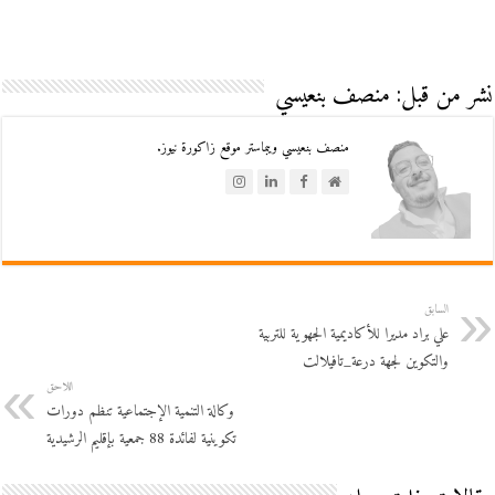
نشر من قبل: منصف بنعيسي
منصف بنعيسي ويبماستر موقع زاكورة نيوز.
السابق
علي براد مديرا للأكاديمية الجهوية للتربية
والتكوين لجهة درعة_تافيلالت
اللاحق
وكالة التنمية الإجتماعية تنظم دورات
تكوينية لفائدة 88 جمعية بإقليم الرشيدية