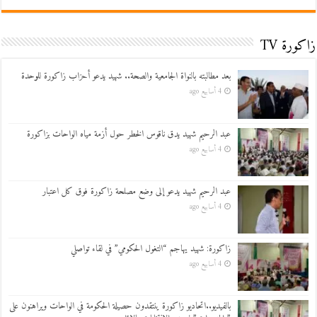
زاكورة TV
بعد مطالبته بالنواة الجامعية والصحة.. شهيد يدعو أحزاب زاكورة للوحدة
4 أسابيع ago
عبد الرحيم شهيد يدق ناقوس الخطر حول أزمة مياه الواحات بزاكورة
4 أسابيع ago
عبد الرحيم شهيد يدعو إلى وضع مصلحة زاكورة فوق كل اعتبار
4 أسابيع ago
زاكورة: شهيد يهاجم “التغول الحكومي” في لقاء تواصلي
4 أسابيع ago
بالفيديو..اتحاديو زاكورة ينتقدون حصيلة الحكومة في الواحات ويراهنون على