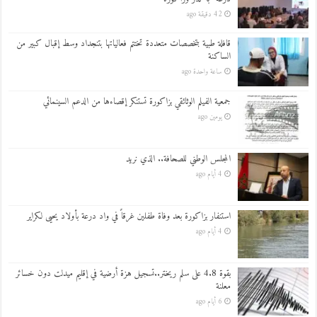
42 دقيقة ago
قافلة طبية بتخصصات متعددة تختتم فعالياتها بتنجداد وسط إقبال كبير من
الساكنة
ساعة واحدة ago
جمعية الفيلم الوثائقي بزاكورة تستنكر إقصاءها من الدعم السينمائي
يومين ago
المجلس الوطني للصحافة.. الذي نريد
4 أيام ago
استنفار بزاكورة بعد وفاة طفلين غرقاً في واد درعة بأولاد يحيى لكراير
4 أيام ago
بقوة 4.8 على سلم ريختر..تسجيل هزة أرضية في إقليم ميدلت دون خسائر
معلنة
6 أيام ago