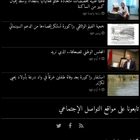
قافلة طبية بتخصصات متعددة تختتم فعالياتها بتنجداد وسط إقبال
كبير من الساكنة
ساعة واحدة ago
جمعية الفيلم الوثائقي بزاكورة تستنكر إقصاءها من الدعم السينمائي
يومين ago
المجلس الوطني للصحافة.. الذي نريد
4 أيام ago
استنفار بزاكورة بعد وفاة طفلين غرقاً في واد درعة بأولاد يحيى
لكراير
4 أيام ago
تابعونا على مواقع التواصل اﻹجتماعي