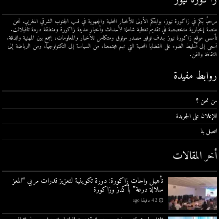
مرحبًا بكم في زاكورة نيوز، بوابتكم الأولى للأخبار المحلية والجهوية في قلب الجنوب الشرقي المغربي. نحن
منصة إخبارية متخصصة في تقديم تغطية شاملة لأحداث وأخبار مدينة زاكورة ومنطقة درعة تافيلالت.
تأسس موقع زاكورة نيوز بهدف توفير مصدر موثوق ومتكامل للأخبار والمعلومات، يجمع بين المهنية والدقة.
نسعى إلى تسليط الضوء على القضايا المحلية التي تهم مجتمعنا، من السياسة إلى التكنولوجيا، ومن الرياضة إلى
الثقافة والفن.
روابط مفيدة
من نحن ؟
للإعلان على الجريدة
اتصل بنا
أخر المقالات
تأهيل واحات زاكورة: دورة تكوينية لتعزيز قدرات مربي “المعز
سلالة درعة” بأكدز وزاكورة
42 دقيقة ago