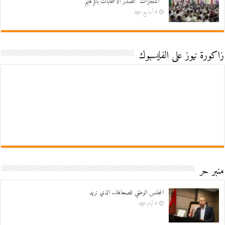
” المنجزات” لتصدر الانتخابات بالإقليم
4 أسابيع ago
زاكورة نيوز على الفايسبوك
منبر حر
المجلس الوطني للصحافة.. الذي نريد
4 أيام ago