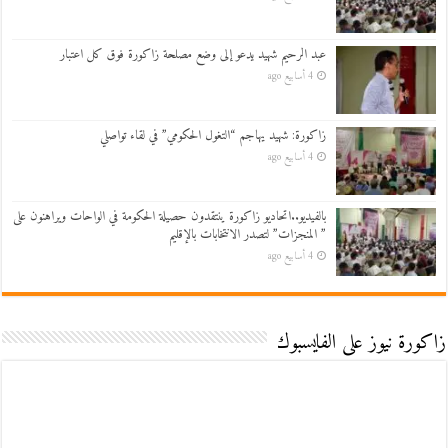
عبد الرحيم شهيد يدعو إلى وضع مصلحة زاكورة فوق كل اعتبار
4 أسابيع ago
زاكورة: شهيد يهاجم “التغول الحكومي” في لقاء تواصلي
4 أسابيع ago
بالفيديو..اتحاديو زاكورة ينتقدون حصيلة الحكومة في الواحات ويراهنون على
” المنجزات” لتصدر الانتخابات بالإقليم
4 أسابيع ago
زاكورة نيوز على الفايسبوك