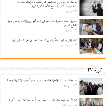
حادث أليم يهز دوار سارت.. انتحار شاب بتامكروت يعيد ملف
الاضطرابات النفسية لسطح الأحداث بزاكورة
4 أيام ago
تفاصيل الحالة الصحية لشاب تعرض لدغة أفعى بورزازات وتدخل عاجل
للقطاع الصحي
5 أيام ago
عمالة إقليم زاكورة تخلّد الذكرى السابعة والعشرين لعيد العرش المجيد
أسبوع واحد ago
زاكورة TV
بعد مطالبته بالنواة الجامعية والصحة.. شهيد يدعو أحزاب زاكورة للوحدة
4 أسابيع ago
عبد الرحيم شهيد يدق ناقوس الخطر حول أزمة مياه الواحات بزاكورة
4 أسابيع ago