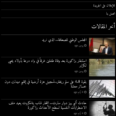
للإعلان على الجريدة
اتصل بنا
أخر المقالات
المجلس الوطني للصحافة.. الذي نريد
يومين ago
استنفار بزاكورة بعد وفاة طفلين غرقاً في واد درعة بأولاد يحيى
لكراير
يومين ago
بقوة 4.8 على سلم ريختر..تسجيل هزة أرضية في إقليم ميدلت دون
خسائر معلنة
4 أيام ago
حادث أليم يهز دوار سارت.. انتحار شاب بتامكروت يعيد ملف
الاضطرابات النفسية لسطح الأحداث بزاكورة
4 أيام ago