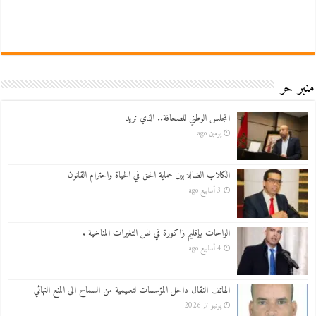
منبر حر
المجلس الوطني للصحافة.. الذي نريد
يومين ago
الكلاب الضالة بين حماية الحق في الحياة واحترام القانون
3 أسابيع ago
الواحات بإقليم زاكورة في ظل التغيرات المناخية .
4 أسابيع ago
الهاتف النقال داخل المؤسسات لتعليمية من السماح الى المنع النهائي
يونيو 7, 2026