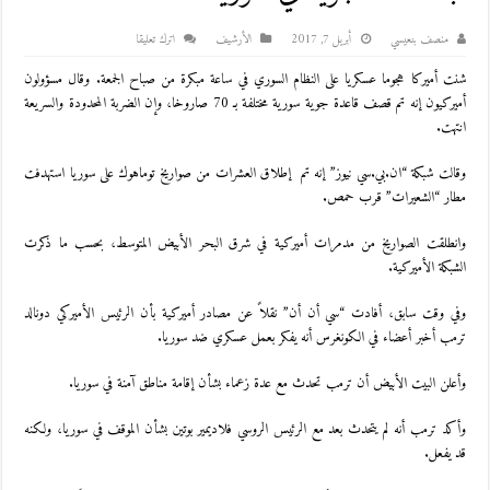
منصف بنعيسي
أبريل 7, 2017
اﻷرشيف
اترك تعليقا
شنت أميركا هجوما عسكريا على النظام السوري في ساعة مبكرة من صباح الجمعة. وقال مسؤولون
أميركيون إنه تم قصف قاعدة جوية سورية مختلفة بـ 70 صاروخا، وإن الضربة المحدودة والسريعة
انتهت.
وقالت شبكة “ان.بي.سي نيوز” إنه تم إطلاق العشرات من صواريخ توماهوك على سوريا استهدفت
مطار “الشعيرات” قرب حمص.
وانطلقت الصواريخ من مدمرات أميركية في شرق البحر الأبيض المتوسط، بحسب ما ذكرت
الشبكة الأميركية.
وفي وقت سابق، أفادت “سي أن أن” نقلاً عن مصادر أميركية بأن الرئيس الأميركي دونالد
ترمب أخبر أعضاء في الكونغرس أنه يفكر بعمل عسكري ضد سوريا.
وأعلن البيت الأبيض أن ترمب تحدث مع عدة زعماء بشأن إقامة مناطق آمنة في سوريا.
وأكد ترمب أنه لم يتحدث بعد مع الرئيس الروسي فلاديمير بوتين بشأن الموقف في سوريا، ولكنه
قد يفعل.