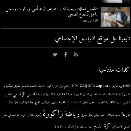
تفاصيل الحالة الصحية لشاب تعرض لدغة أفعى بورزازات وتدخل
عاجل للقطاع الصحي
5 أيام ago
تابعونا على مواقع التواصل اﻹجتماعي
كلمات مفتاحية
zagora
zagoura
1000 يوم الاولى
INDH
إبراهيم دياز
ابن زاكورة
الأحياء الناقصة التجهيز
الحرائق
الحكاية و
المجلس الإقليمي
الفنون الشعبية
الشحات
الصحة
العمران
الغرق
الفنون الشعبية
الكرة الذهبية
المبادرة الوطنية
المجلس
تعليم
البلدي
المديرية الإقليمية
المعيدر
المنتخب الوطني
امتحانات
باك
بلغارية
تازرين
تافيلالت
جماعة زاكورة
حملة
دباز
زاكورة
رياضة
درعة
درعة تافيلالت
دورة يونيو
روائي مغربي
زكونو
ستارا زاكورة
طه العياشي
قسم
كرة القدم
العمل الإجتماعي
مجلة
مهرجان
نتائج الباكلوريا
واد درعة