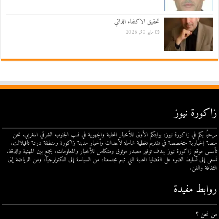
تحقيق الاكتفاء الذاتي
مايو 30, 2026
زاكورة نيوز
مرحبًا بكم في زاكورة نيوز، بوابتكم الأولى للأخبار المحلية والجهوية في قلب الجنوب الشرقي المغربي. نحن
منصة إخبارية متخصصة في تقديم تغطية شاملة لأحداث وأخبار مدينة زاكورة ومنطقة درعة تافيلالت.
تأسس موقع زاكورة نيوز بهدف توفير مصدر موثوق ومتكامل للأخبار والمعلومات، يجمع بين المهنية والدقة.
نسعى إلى تسليط الضوء على القضايا المحلية التي تهم مجتمعنا، من السياسة إلى التكنولوجيا، ومن الرياضة إلى
الثقافة والفن.
روابط مفيدة
من نحن ؟