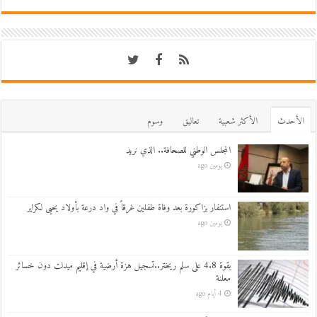
اﻷحدث
اﻷكثر شعبية
تعاليق
وسوم
المجلس الوطني للصحافة.. الذي نريد
يومين ago
استنفار بزاكورة بعد وفاة طفلين غرقاً في واد درعة بأولاد يحيى لكراير
يومين ago
بقوة 4.8 على سلم ريختر..تسجيل هزة أرضية في إقليم ميدلت دون خسائر
معلنة
4 أيام ago