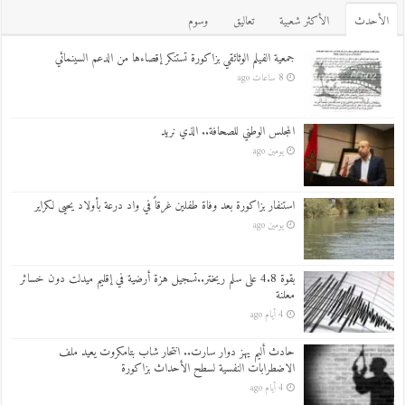
اﻷحدث
اﻷكثر شعبية
تعاليق
وسوم
جمعية الفيلم الوثائقي بزاكورة تستنكر إقصاءها من الدعم السينمائي
8 ساعات ago
المجلس الوطني للصحافة.. الذي نريد
يومين ago
استنفار بزاكورة بعد وفاة طفلين غرقاً في واد درعة بأولاد يحيى لكراير
يومين ago
بقوة 4.8 على سلم ريختر..تسجيل هزة أرضية في إقليم ميدلت دون خسائر
معلنة
4 أيام ago
حادث أليم يهز دوار سارت.. انتحار شاب بتامكروت يعيد ملف
الاضطرابات النفسية لسطح الأحداث بزاكورة
4 أيام ago