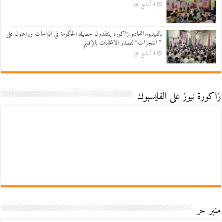
4 أسابيع ago
بالفيديو..اتحاديو زاكورة ينتقدون حصيلة الحكومة في الواحات ويراهنون على
” المنجزات” لتصدر الانتخابات بالإقليم
4 أسابيع ago
زاكورة نيوز على الفايسبوك
منبر حر