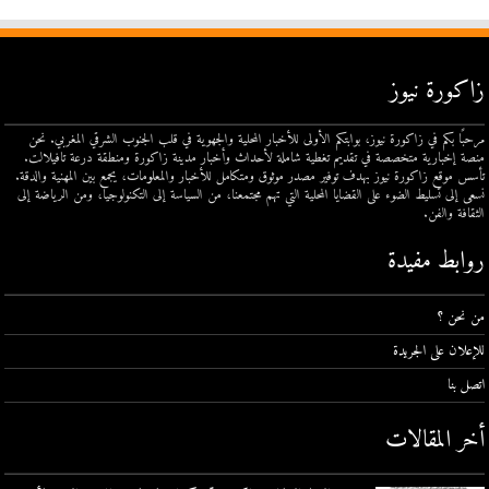
زاكورة نيوز
مرحبًا بكم في زاكورة نيوز، بوابتكم الأولى للأخبار المحلية والجهوية في قلب الجنوب الشرقي المغربي. نحن
منصة إخبارية متخصصة في تقديم تغطية شاملة لأحداث وأخبار مدينة زاكورة ومنطقة درعة تافيلالت.
تأسس موقع زاكورة نيوز بهدف توفير مصدر موثوق ومتكامل للأخبار والمعلومات، يجمع بين المهنية والدقة.
نسعى إلى تسليط الضوء على القضايا المحلية التي تهم مجتمعنا، من السياسة إلى التكنولوجيا، ومن الرياضة إلى
الثقافة والفن.
روابط مفيدة
من نحن ؟
للإعلان على الجريدة
اتصل بنا
أخر المقالات