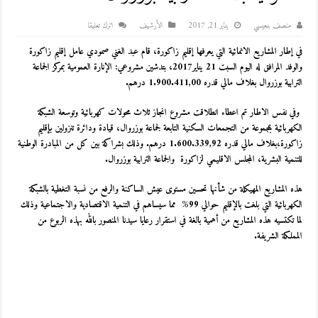
منصف بنعيسي
يناير 21, 2017
اﻷرشيف
اترك تعليقا
في إطار المشاريع الانمائية التي يعرفها إقليم زاكورة، قام عبد الغني صمودي عامل إقليم زاكورة
والوفد المرافق له اليوم السبت 21 يناير2017، بتدشين مشروعي: الإنارة العمومية بمركز الجماعة
الترابية بوزروال بغلاف مالي قدره
1.900.411,00
درهم.
وفي نفس الاطار تم اعطاء انطلاقت مشروع انجاز ثلاث محولات كهربائية
وتوسعة الشبكة
الكهربائية بمجموعة من التجمعات السكنية التابعة لجماعة بوزروال، قيادة ودائرة تنزولين بإقليم
زاكورة،بغلاف مالي قدره
1.600.339,92
درهم. وذلك
بشراكة بين كل من المبادرة الوطنية
للتنمية البشرية، المجلس الاقليمي لزاكورة والجماعة الترابية بوزروال.
هذه المشاريع المهيكلة من شأنها تحسين مستوى عيش الساكنة والرفع من نسبة التغطية بالشبكة
الكهربائية التي بلغت بالإقليم حوالي 99
%
مما سيساهم في التنمية الاقتصادية والاجتماعية وذلك
لما تكتسيه هذه المشاريع من أهمية بالغة في استقرار رعايا سيدنا المنصور بالله بهذه الربوع من
المملكة الشريفة.