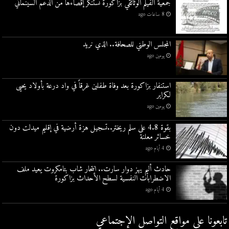
جمعية الفيلم الوثائقي بزاكورة تستنكر إقصاءها من الدعم السينمائي
8 ساعات ago
المجلس الوطني للصحافة.. الذي نريد
يومين ago
استنفار بزاكورة بعد وفاة طفلين غرقاً في واد درعة بأولاد يحيى
لكراير
يومين ago
بقوة 4.8 على سلم ريختر..تسجيل هزة أرضية في إقليم ميدلت دون
خسائر معلنة
4 أيام ago
حادث أليم يهز دوار سارت.. انتحار شاب بتامكروت يعيد ملف
الاضطرابات النفسية لسطح الأحداث بزاكورة
4 أيام ago
تابعونا على مواقع التواصل اﻹجتماعي