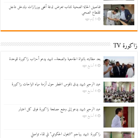
تفاصيل الحالة الصحية لشاب تعرض لدغة أفعى بورزازات وتدخل عاجل
للقطاع الصحي
5 أيام ago
زاكورة TV
بعد مطالبته بالنواة الجامعية والصحة.. شهيد يدعو أحزاب زاكورة للوحدة
4 أسابيع ago
عبد الرحيم شهيد يدق ناقوس الخطر حول أزمة مياه الواحات بزاكورة
4 أسابيع ago
عبد الرحيم شهيد يدعو إلى وضع مصلحة زاكورة فوق كل اعتبار
4 أسابيع ago
زاكورة: شهيد يهاجم “التغول الحكومي” في لقاء تواصلي