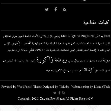
كلمات مفتاحية
zagora
zagoura
1000 يوم الاولى
INDH
إبراهيم دياز
ابن زاكورة
الأحياء الناقصة التجهيز
الحرائق
الحكاية و
المجلس الإقليمي
الفنون الشعبية
الشحات
الصحة
العمران
الغرق
الفنون الشعبية
الكرة الذهبية
المبادرة الوطنية
المجلس
تعليم
البلدي
المديرية الإقليمية
المعيدر
المنتخب الوطني
امتحانات
باك
بلغارية
تازرين
تافيلالت
جماعة زاكورة
حملة
دباز
زاكورة
رياضة
درعة
درعة تافيلالت
دورة يونيو
روائي مغربي
زكونو
ستارا زاكورة
طه العياشي
قسم
كرة القدم
العمل الإجتماعي
مجلة
مهرجان
نتائج الباكلوريا
واد درعة
Powered by
WordPress
| Theme Designed by
TieLabs
| Webmastering by
MoncefTech
© Copyright 2026, ZagoraNewsMedia All Rights Reserved