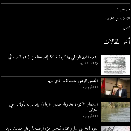
من نحن ؟
للإعلان على الجريدة
اتصل بنا
أخر المقالات
جمعية الفيلم الوثائقي بزاكورة تستنكر إقصاءها من الدعم السينمائي
23 ساعة ago
المجلس الوطني للصحافة.. الذي نريد
3 أيام ago
استنفار بزاكورة بعد وفاة طفلين غرقاً في واد درعة بأولاد يحيى
لكراير
3 أيام ago
بقوة 4.8 على سلم ريختر..تسجيل هزة أرضية في إقليم ميدلت دون