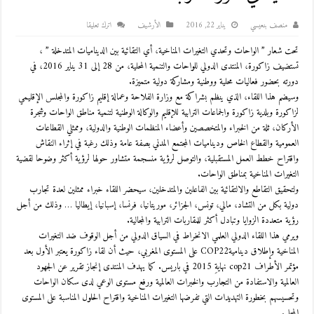
منصف بنعيسي
يناير 22, 2016
اﻷرشيف
اترك تعليقا
تحت شعار ” الواحات وتحدي التغيرات المناخية، أي التقائية بين الديناميات المتدخلة ” ،
تستضيف زاكورة، المنتدى الدولي للواحات والتنمية المحلية، من 28 إلى 31 يناير 2016، في
دورته بحضور فعاليات محلية ووطنية ومشاركة دولية متميزة.
وسيضم هذا اللقاء، الذي ينظم بشراكة مع وزارة الفلاحة وعمالة إقليم زاكورة والمجلس الإقليمي
لزاكورة وبلدية زاكورة والجماعات الترابية للإقليم والوكالة الوطنية لتنمية مناطق الواحات وشجرة
الأركان، ثلة من الخبراء والمتخصصين وأعضاء المنظمات الوطنية والدولية، وممثلي القطاعات
العمومية والقطاع الخاص وديناميات المجتمع المدني بصفة عامة وذلك رغبة في إثراء النقاش
واقتراح خطط العمل المستقبلية، والتوصل لرؤية منسجمة متشاور حولها لرؤية أكثر وضوحا لقضية
التغيرات المناخية بمناطق الواحات.
ولتحقيق التقاطع والالتقائية بين الفاعلين والمتدخلين، سيحضر اللقاء خبراء ممثلين لعدة تجارب
دولية بكل من التشاد، مالي، تونس، الجزائر، موريتانيا، فرنسا، إسبانيا، إيطاليا … وذلك من أجل
رؤية متعددة الزوايا وتبادل أكثر للمقاربات الترابية والمجالية.
ويرمي هذا اللقاء الدولي العلمي الانخراط في السياق الدولي من أجل الوقوف ضد التغيرات
المناخية وإطلاق ديناميةCOP22 على المستوى المغربي، حيث أن لقاء زاكورة يعتبر الأول بعد
مؤتمر الأطراف cop21 نهايةِ 2015 في باريس. كما يهدف المنتدى إنجاز تقرير عن الجهود
العالمية والاستفادة من التجارب والخبرات العالمية ورفع مستوى الوعي لدى سكان الواحات
وتحسيسهم بخطورة التهديدات التي تفرضها التغيرات المناخية واقتراح الحلول المناسبة على المستوى
المحلي.