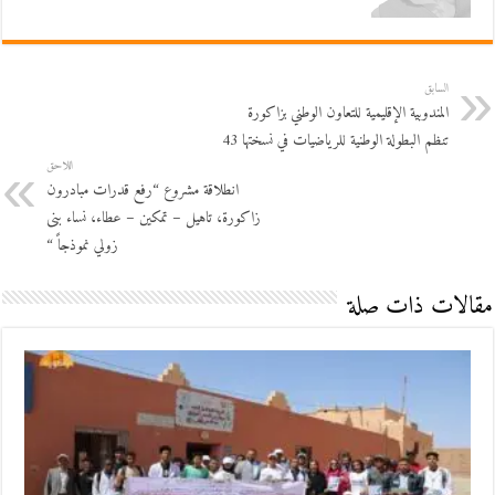
السابق
المندوبية الإقليمية للتعاون الوطني بزاكورة
تنظم البطولة الوطنية للرياضيات في نسختها 43
اللاحق
انطلاقة مشروع “رفع قدرات مبادرون
زاكورة، تاهيل – تمكين – عطاء، نساء بنى
زولي نموذجاً “
مقالات ذات صلة