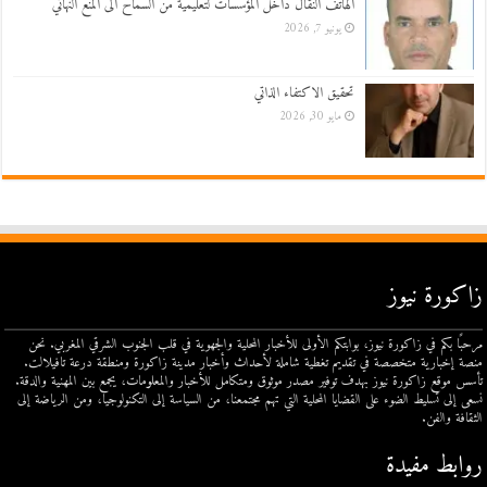
الهاتف النقال داخل المؤسسات لتعليمية من السماح الى المنع النهائي
يونيو 7, 2026
تحقيق الاكتفاء الذاتي
مايو 30, 2026
زاكورة نيوز
مرحبًا بكم في زاكورة نيوز، بوابتكم الأولى للأخبار المحلية والجهوية في قلب الجنوب الشرقي المغربي. نحن
منصة إخبارية متخصصة في تقديم تغطية شاملة لأحداث وأخبار مدينة زاكورة ومنطقة درعة تافيلالت.
تأسس موقع زاكورة نيوز بهدف توفير مصدر موثوق ومتكامل للأخبار والمعلومات، يجمع بين المهنية والدقة.
نسعى إلى تسليط الضوء على القضايا المحلية التي تهم مجتمعنا، من السياسة إلى التكنولوجيا، ومن الرياضة إلى
الثقافة والفن.
روابط مفيدة