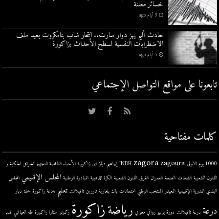
خسائر معلنة
5 أيام ago
حادث أليم يهز دوار سارت.. انتحار شاب بتامكروت يعيد ملف
الاضطرابات النفسية لسطح الأحداث بزاكورة
5 أيام ago
تابعونا على مواقع التواصل اﻹجتماعي
كلمات مفتاحية
zagora
zagoura
1000 يوم الاولى
INDH
إبراهيم دياز
ابن زاكورة
الأحياء الناقصة التجهيز
الحرائق
الحكاية و
المجلس الإقليمي
الفنون الشعبية
الشحات
الصحة
العمران
الغرق
الفنون الشعبية
الكرة الذهبية
المبادرة الوطنية
المجلس
تعليم
البلدي
المديرية الإقليمية
المعيدر
المنتخب الوطني
امتحانات
باك
بلغارية
تازرين
تافيلالت
جماعة زاكورة
حملة
دباز
زاكورة
رياضة
درعة
درعة تافيلالت
دورة يونيو
روائي مغربي
زكونو
ستارا زاكورة
طه العياشي
قسم