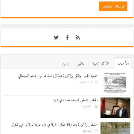
اﻷحدث
اﻷكثر شعبية
تعاليق
وسوم
جمعية الفيلم الوثائقي بزاكورة تستنكر إقصاءها من الدعم السينمائي
23 ساعة ago
المجلس الوطني للصحافة.. الذي نريد
3 أيام ago
استنفار بزاكورة بعد وفاة طفلين غرقاً في واد درعة بأولاد يحيى لكراير
3 أيام ago