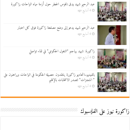
عبد الرحيم شهيد يدق ناقوس الخطر حول أزمة مياه الواحات بزاكورة
4 أسابيع ago
عبد الرحيم شهيد يدعو إلى وضع مصلحة زاكورة فوق كل اعتبار
4 أسابيع ago
زاكورة: شهيد يهاجم “التغول الحكومي” في لقاء تواصلي
4 أسابيع ago
بالفيديو..اتحاديو زاكورة ينتقدون حصيلة الحكومة في الواحات ويراهنون على
” المنجزات” لتصدر الانتخابات بالإقليم
4 أسابيع ago
زاكورة نيوز على الفايسبوك