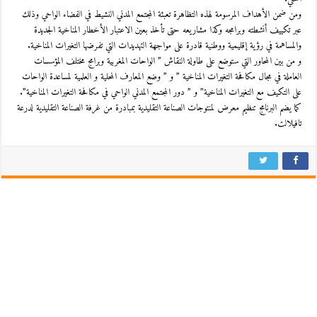
ومن ضمن الأهداف المرسومة لهذه التظاهرة تعبئة المجتمع المدني النشيط في الفضاء الواحي وذلك
عبر تكييف أنشطته وبرامجه وكذا مشاريعه حتى تأخذ بعين الاعتبار الأخطار المناخية الجديدة
والمساهمة في رؤية إقليمية ووطنية قادرة على مواجهة التهديدات التي تفرضها التغيرات المناخية.
و من بين المحاور التي ستوضع على طاولة النقاش ” الواحات المغربية وبرامج مختلف المؤسسات
العاملة في مجال مكافحة التغيرات المناخية ” و ” وضع المعارف المحلية و العلمية لمساعدة الواحات
على التكيف مع التغيرات المناخية” و ” دور المجتمع المدني الواحي في مكافحة التغيرات المناخية”.
كما يضم البرنامج تنظيم معرض لمنتوجات الصناعة التقليدية بمبادرة من غرفة الصناعة التقليدية لدرعة
تافيلالت.