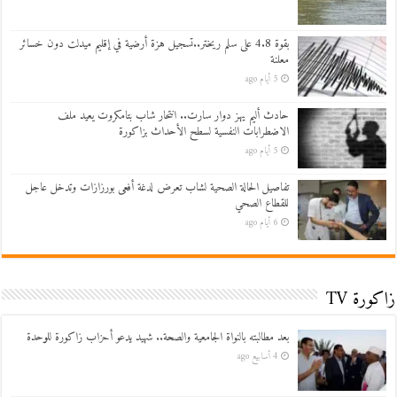
بقوة 4.8 على سلم ريختر..تسجيل هزة أرضية في إقليم ميدلت دون خسائر
معلنة
5 أيام ago
حادث أليم يهز دوار سارت.. انتحار شاب بتامكروت يعيد ملف
الاضطرابات النفسية لسطح الأحداث بزاكورة
5 أيام ago
تفاصيل الحالة الصحية لشاب تعرض لدغة أفعى بورزازات وتدخل عاجل
للقطاع الصحي
6 أيام ago
زاكورة TV
بعد مطالبته بالنواة الجامعية والصحة.. شهيد يدعو أحزاب زاكورة للوحدة
4 أسابيع ago