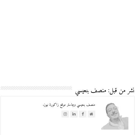
نشر من قبل: منصف بنعيسي
منصف بنعيسي ويبماستر موقع زاكورة نيوز.