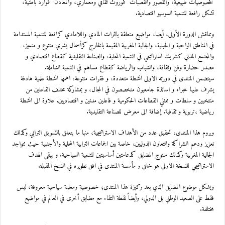
كخصوصيات طبيعية، والقصور والقصبات كموروث ثقافي ومعماري، والمعادن كموارد باطنية،
تشكل رافعة للتنمية السوسيو اقتصادية.
وتناقش الدورة الأولى، أيضا، مواضيع متعلقة بالثرات المادي واللامادي كرافعة للتنمية المستدامة
في المناطق الواحية و الجبلية، والجالية المغربية المقيمة بالخارج كرأسمال بشري متنوع و متميز،
والمجتمع المدني كشريك استراتيجي في التنمية المحلية، والصناعة التقليدية كقطاع اقتصادي و
مصدر حضارة وفن وثقافة، والشباب والرياضة كقطاع مساهم في التنمية الشاملة.
سيتضمن المنتدى في دورته الاولى انشطة متعددة، و فقرات متنوعة، اهمها انشطة علمية هادفة
يشرف عليها خبراء و اساتذة جامعيون متخصصون في المجال، و بمشاركة مختلف الفاعلين من
منتخبين و سلطات و ممثلي القطاعات الحكومية و فاعلين مدنين و اقتصاديين. علاوة الى انشطة
رياضية ،تربوية و ثقافية. إضافة الى معرض للصناعة التقليدية.
ويروم هذا المنتدى، تحقيق عدد من الأهداف الاستراتيجية، منها ما يتعلق بالتسويق الترابي وكذلك
تعزيز ودعم الشراكة والتعاون الدوليين، خاصة بين الجماعات الترابية المحلية والأجنبية حيث تتواجد
الجالية المغربية وكذلك منتوج المضايق كدعامتين أساسيتين للتنمية السياحية. و يبقى الهدف
الاستراتيجي للنسخة الاولى هو خلق و مأسسة المنتدى في افق تطويره في النسخ المقبلة.
ويشكل موضوع المضايق الذي يعد ركيزة هذا المنتدى؛ خصوصية ومعلمة سياحية معروفة، ليس
فقط على الصعيد الوطني بل الدولي، وأيضاً نقطة التقاء مع مضايق أخرى في العالم في مواضيع
مختلفة.