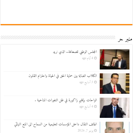
منبر حر
المجلس الوطني للصحافة.. الذي نريد
4 أيام ago
الكلاب الضالة بين حماية الحق في الحياة واحترام القانون
3 أسابيع ago
الواحات بإقليم زاكورة في ظل التغيرات المناخية .
4 أسابيع ago
الهاتف النقال داخل المؤسسات لتعليمية من السماح الى المنع النهائي
يونيو 7, 2026