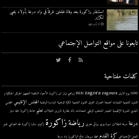
استنفار بزاكورة بعد وفاة طفلين غرقاً في واد درعة بأولاد يحيى
لكراير
4 أيام ago
تابعونا على مواقع التواصل اﻹجتماعي
كلمات مفتاحية
zagora
zagoura
1000 يوم الاولى
INDH
إبراهيم دياز
ابن زاكورة
الأحياء الناقصة التجهيز
الحرائق
الحكاية و
المجلس الإقليمي
الفنون الشعبية
الشحات
الصحة
العمران
الغرق
الفنون الشعبية
الكرة الذهبية
المبادرة الوطنية
المجلس
تعليم
البلدي
المديرية الإقليمية
المعيدر
المنتخب الوطني
امتحانات
باك
بلغارية
تازرين
تافيلالت
جماعة زاكورة
حملة
دباز
زاكورة
رياضة
درعة
درعة تافيلالت
دورة يونيو
روائي مغربي
زكونو
ستارا زاكورة
طه العياشي
قسم
كرة القدم
العمل الإجتماعي
مجلة
مهرجان
نتائج الباكلوريا
واد درعة