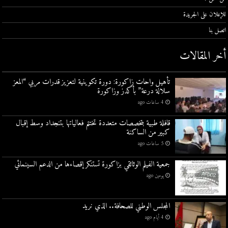
للإعلان على الجريدة
اتصل بنا
أخر المقالات
تأهيل واحات زاكورة: دورة تكوينية لتعزيز قدرات مربي “المعز
سلالة درعة” بأكدز وزاكورة
4 ساعات ago
قافلة طبية بتخصصات متعددة تختتم فعالياتها بتنجداد وسط إقبال
كبير من الساكنة
5 ساعات ago
جمعية الفيلم الوثائقي بزاكورة تستنكر إقصاءها من الدعم السينمائي
يومين ago
المجلس الوطني للصحافة.. الذي نريد
4 أيام ago