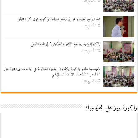
4 أسابيع ago
عبد الرحيم شهيد يدعو إلى وضع مصلحة زاكورة فوق كل اعتبار
4 أسابيع ago
زاكورة: شهيد يهاجم “التغول الحكومي” في لقاء تواصلي
4 أسابيع ago
بالفيديو..اتحاديو زاكورة ينتقدون حصيلة الحكومة في الواحات ويراهنون على
” المنجزات” لتصدر الانتخابات بالإقليم
4 أسابيع ago
زاكورة نيوز على الفايسبوك