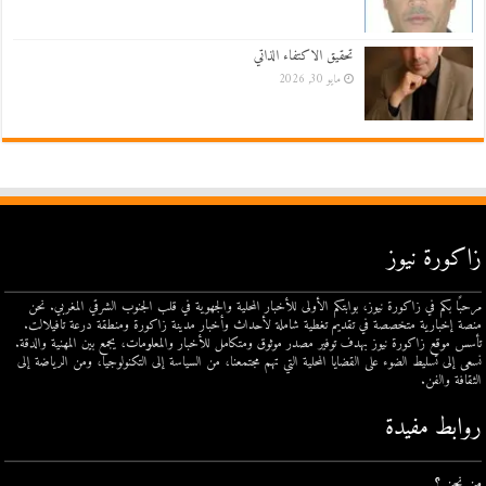
تحقيق الاكتفاء الذاتي
مايو 30, 2026
زاكورة نيوز
مرحبًا بكم في زاكورة نيوز، بوابتكم الأولى للأخبار المحلية والجهوية في قلب الجنوب الشرقي المغربي. نحن
منصة إخبارية متخصصة في تقديم تغطية شاملة لأحداث وأخبار مدينة زاكورة ومنطقة درعة تافيلالت.
تأسس موقع زاكورة نيوز بهدف توفير مصدر موثوق ومتكامل للأخبار والمعلومات، يجمع بين المهنية والدقة.
نسعى إلى تسليط الضوء على القضايا المحلية التي تهم مجتمعنا، من السياسة إلى التكنولوجيا، ومن الرياضة إلى
الثقافة والفن.
روابط مفيدة
من نحن ؟