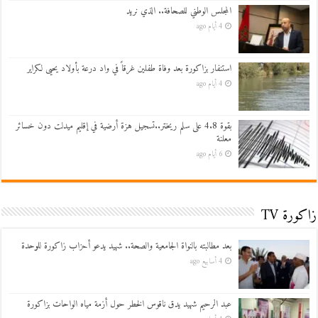
المجلس الوطني للصحافة.. الذي نريد
4 أيام ago
استنفار بزاكورة بعد وفاة طفلين غرقاً في واد درعة بأولاد يحيى لكراير
4 أيام ago
بقوة 4.8 على سلم ريختر..تسجيل هزة أرضية في إقليم ميدلت دون خسائر
معلنة
6 أيام ago
زاكورة TV
بعد مطالبته بالنواة الجامعية والصحة.. شهيد يدعو أحزاب زاكورة للوحدة
4 أسابيع ago
عبد الرحيم شهيد يدق ناقوس الخطر حول أزمة مياه الواحات بزاكورة