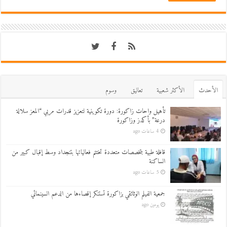
اﻷحدث
اﻷكثر شعبية
تعاليق
وسوم
تأهيل واحات زاكورة: دورة تكوينية لتعزيز قدرات مربي “المعز سلالة
درعة” بأكدز وزاكورة
4 ساعات ago
قافلة طبية بتخصصات متعددة تختتم فعالياتها بتنجداد وسط إقبال كبير من
الساكنة
5 ساعات ago
جمعية الفيلم الوثائقي بزاكورة تستنكر إقصاءها من الدعم السينمائي
يومين ago