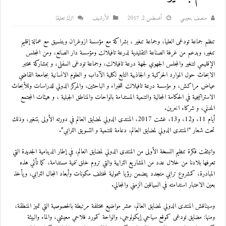
منصف بنعيسي
أغسطس 2, 2017
اﻷرشيف
اترك تعليقا
تنظم جماعة تودغى العليا، وجماعة تنغير ، بشراكة مع مؤسسة ازوغران وبتنسيق مع عمالة إقليم
تنغير، وبدعم من غرفة الصناعة التقليدية لدرعة تافيلالت ومؤسسة دار الصانع، ومن المجلس
الإقليمي لتنغير والمجلس الجهوي لجهة درعة تافيلالت، وجماعة تودغى السفلى، و بمشاركة مختبر
الابحاث حول الموارد الحركية و الجاذبية التابع لكلية الآداب و العلوم الانسانية بجامعة القاضي
عياض مراكش، و مؤسسة درعة تافيلالت للخبراء و الباحثين، والمركز الدولي للدراسات وللأبحاث
الاستراتيجية في الحكامة المجالية والتنمية المستدامة بالواحات والمناطق الجبلية ، و هيئات المجتمع
المدني، و شركاء اخرين.
أيام 11، و12، و13، غشت 2017، المنتدى الدولي لمضايق العالم في دورته الأولى بتنغير، وذلك
تحت شعار “المنتدى الدولي لمضايق العالم، دعامة للتنمية و التسويق الترابي”.
وانبثقت فكرة تنظيم النسخة الأولى من المنتدى الدولي لمضايق العالم، في إطار الدينامية الجديدة التي
تعرفها بلادنا من خلال عدد من المشاريع الترابية والتي تروم خلق تنمية مستدامة، كما تأتي هذه
المبادرة، كمشروع ترابي متجدد يتضمن رؤيا شمولية لمختلف مكونات وأبعاد المجال الترابي، ويأخذ
بعين الاعتبار استدامته في السياقين الزمني والمجالي.
وسيناقش المنتدى الدولي لمضايق العالم، عشر مواضيع مختلفة مرتبطة بالخصوصية التي تميز المنطقة،
ومنها: مضايق تودغى كموقع سياحي إيكولوجي، والواحة كمورد فلاحي معيشي، والماء والبيئة