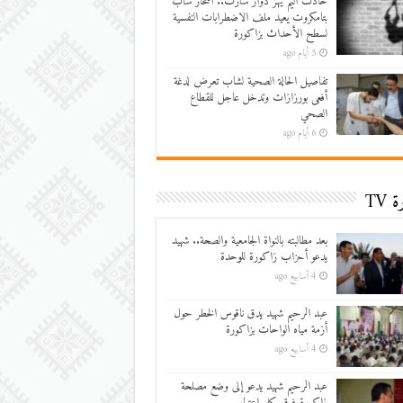
حادث أليم يهز دوار سارت.. انتحار شاب
بتامكروت يعيد ملف الاضطرابات النفسية
لسطح الأحداث بزاكورة
5 أيام ago
تفاصيل الحالة الصحية لشاب تعرض لدغة
أفعى بورزازات وتدخل عاجل للقطاع
الصحي
6 أيام ago
 TV
بعد مطالبته بالنواة الجامعية والصحة.. شهيد
يدعو أحزاب زاكورة للوحدة
4 أسابيع ago
عبد الرحيم شهيد يدق ناقوس الخطر حول
أزمة مياه الواحات بزاكورة
4 أسابيع ago
عبد الرحيم شهيد يدعو إلى وضع مصلحة
زاكورة فوق كل اعتبار