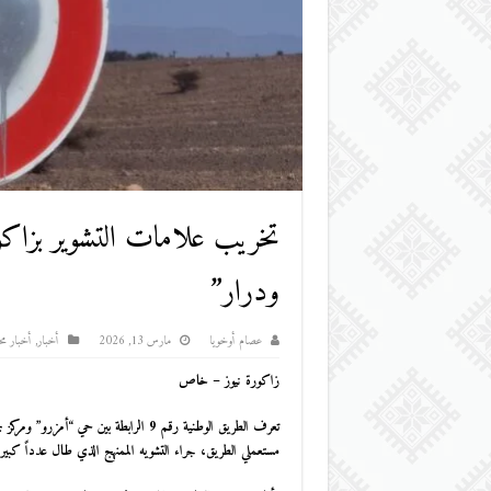
تخريب علامات التشوير بزاكو
ودرار”
عصام أوخويا
مارس 13, 2026
أخبار
,
أخبار محل
زاكورة نيوز – خاص
تعرف الطريق الوطنية رقم 9 الرابطة بين
مستعملي الطريق، جراء التشويه الممنهج الذي طال عدداً كبيراً