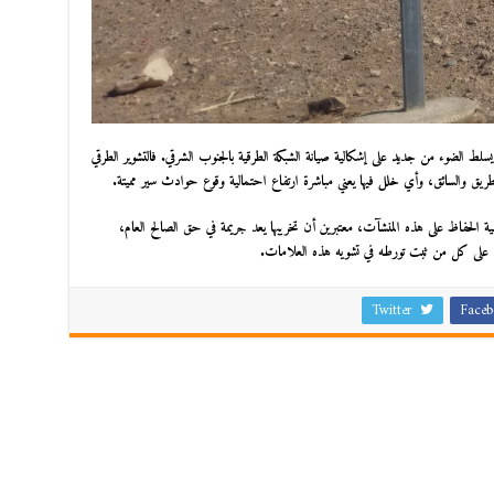
لط الضوء من جديد على إشكالية صيانة الشبكة الطرقية بالجنوب الشرقي. فالتشوير الطرقي
ريق والسائق، وأي خلل فيها يعني مباشرة ارتفاع احتمالية وقوع حوادث سير مميتة.
مية الحفاظ على هذه المنشآت، معتبرين أن تخريبها يعد جريمة في حق الصالح العام،
يد على كل من ثبت تورطه في تشويه هذه العلامات.
Twitter
Faceb