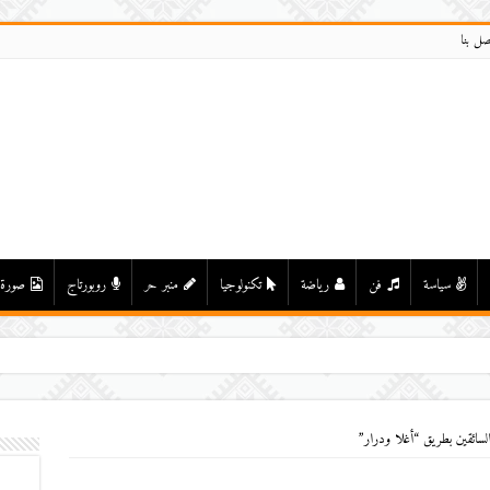
صل بنا
سياسة
فن
رياضة
تكنولوجيا
منبر حر
روبورتاج
صورة
سائقين بطريق “أغلا ودرار”