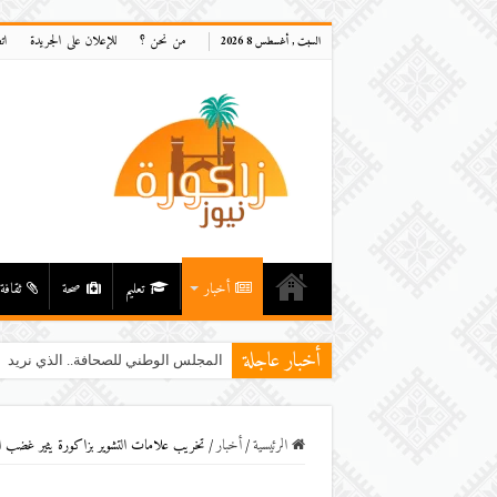
من نحن ؟
للإعلان على الجريدة
ات
السبت , أغسطس 8 2026
أخبار
تعليم
صحة
ثقافة
أخبار عاجلة
است
الرئيسية
/
أخبار
/
تخريب علامات التشوير بزاكورة يثير غضب ال