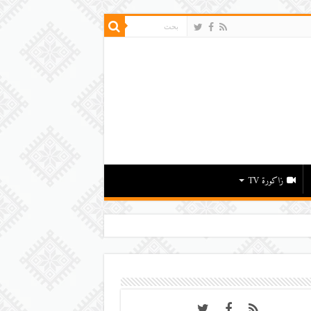
زاكورة TV