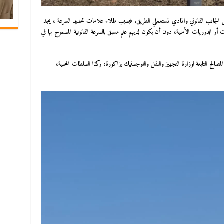
 الجانب القانوني والمادي لمستعملي الطريق. فبسبب طلاء علامات تحديد السرعة ، يجد
 أو الدوريات الأمنية، دون أن يكون لديهم علم مسبق بالسرعة القانونية المسموح بها في
صالح التابعة لوزارة التجهيز والنقل واللوجستيك بزاكورة، وكذا السلطات المحلية،