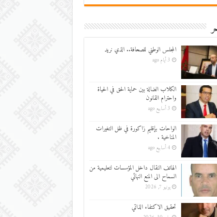
ر
المجلس الوطني للصحافة.. الذي نريد
3 أيام ago
الكلاب الضالة بين حماية الحق في الحياة
واحترام القانون
3 أسابيع ago
الواحات بإقليم زاكورة في ظل التغيرات
المناخية .
4 أسابيع ago
الهاتف النقال داخل المؤسسات لتعليمية من
السماح الى المنع النهائي
يونيو 7, 2026
تحقيق الاكتفاء الذاتي