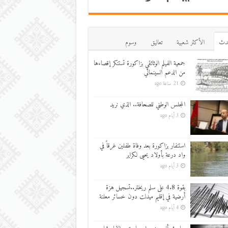
دث
اﻷكثر شعبية
تعاليق
وسوم
جمعية الفيلم الوثائقي بزاكورة تستنكر إقصاءها
من الدعم السينمائي
21 ساعة ago
المجلس الوطني للصحافة.. الذي نريد
3 أيام ago
استنفار بزاكورة بعد وفاة طفلين غرقاً في
واد درعة بأولاد يحيى لكراير
3 أيام ago
بقوة 4.8 على سلم ريختر..تسجيل هزة
أرضية في إقليم ميدلت دون خسائر معلنة
4 أيام ago