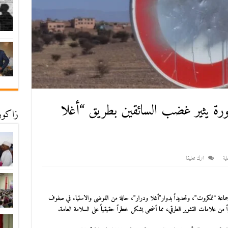
رة يثير غضب السائقين بطريق “أغلا
زاكورة
ية
اترك تعليقا
 حي “أمزرو” ومركز جماعة “تمكروت”، وتحديداً بدوار”أغلا ودرار”، حالة من الفوضى والاستياء في صفوف
 من علامات التشوير الطرقي، مما أضحى يشكل خطراً حقيقياً على السلامة العامة.