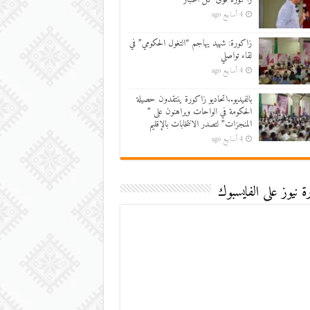
4 أسابيع ago
زاكورة: شهيد يهاجم “التغول الحكومي” في
لقاء تواصلي
4 أسابيع ago
بالفيديو..اتحاديو زاكورة ينتقدون حصيلة
الحكومة في الواحات ويراهنون على ”
المنجزات” لتصدر الانتخابات بالإقليم
4 أسابيع ago
 نيوز على الفايسبوك