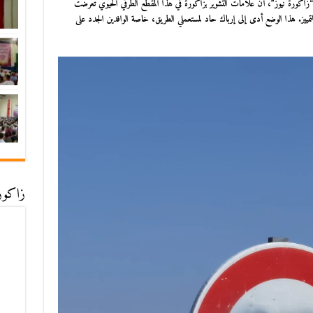
 “زاكورة نيوز”، أن
علامات التشوير بزاكورة
في هذا المقطع الطرقي الحيوي تعرضت
التمييز. هذا الوضع أدى إلى إرباك حاد لمستعملي الطريق، خاصة الوافدين الجدد على
زاكورة