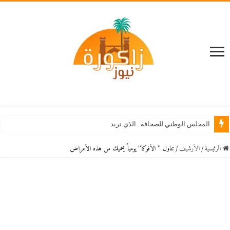
المجلس الوطني للصحافة.. الذي نريد
الرئيسية
/
اﻷرشيف
/
تناول ’’ الأفوكا’’ يومياً يحميك من هذه الأمراض