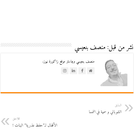
نشر من قبل: منصف بنعيسي
منصف بنعيسي ويبماستر موقع زاكورة نيوز.
السابق
الشوباني و سمية في النمسا
اللاحق
الأقفال لـ”حفظ عذرية” البنات !