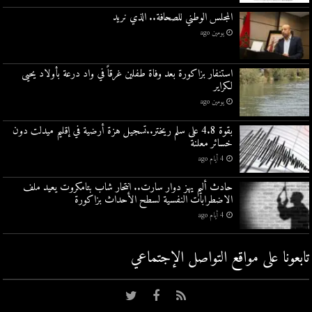
المجلس الوطني للصحافة.. الذي نريد
يومين ago
استنفار بزاكورة بعد وفاة طفلين غرقاً في واد درعة بأولاد يحيى
لكراير
يومين ago
بقوة 4.8 على سلم ريختر..تسجيل هزة أرضية في إقليم ميدلت دون
خسائر معلنة
4 أيام ago
حادث أليم يهز دوار سارت.. انتحار شاب بتامكروت يعيد ملف
الاضطرابات النفسية لسطح الأحداث بزاكورة
4 أيام ago
تابعونا على مواقع التواصل اﻹجتماعي