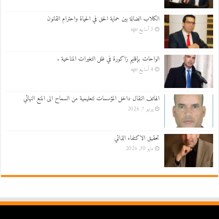
الكلاب الضالة بين حماية الحق في الحياة واحترام القانون
3 أسابيع ago
الواحات بإقليم زاكورة في ظل التغيرات المناخية .
4 أسابيع ago
الهاتف النقال داخل المؤسسات لتعليمية من السماح الى المنع النهائي
يونيو 7, 2026
تحقيق الاكتفاء الذاتي
مايو 30, 2026