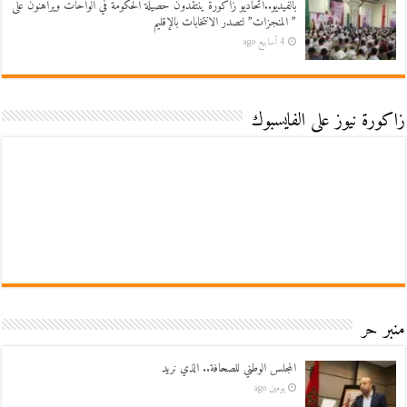
بالفيديو..اتحاديو زاكورة ينتقدون حصيلة الحكومة في الواحات ويراهنون على
” المنجزات” لتصدر الانتخابات بالإقليم
4 أسابيع ago
زاكورة نيوز على الفايسبوك
منبر حر
المجلس الوطني للصحافة.. الذي نريد
يومين ago