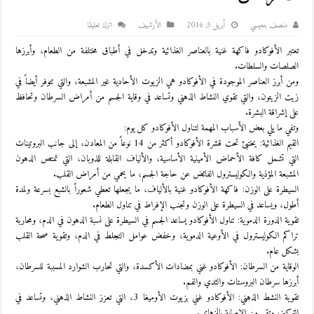
منصف بنعيسي
أبريل 5, 2016
اﻷرشيف
اترك تعليقا
تعتبر الأفوكادو فاكهة غنية بالعناصر الغذائية وتدخل في أطباق مختلفة من الطعام، وأبرزها
الصلصات والسلطات.
ومن أبرز العناصر الموجودة في الأفوكادو هي الزيوت الأحادية غير المشبعة، والتي تتوفر أيضاً في
زيت الزيتون، والتي تقوي النشاط الذهني وتساعد في وقاية الجسم من أمراض السرطان وتحافظ
على إشراقة البشرة.
وتفي ما يلي بعض الأسباب المهمة لتناول الأفوكادو كل يوم:
القيم الغذائية: يختبئ تحت قشرة الأفوكادو أكثر من 14 نوعاً من المعادن، إلى جانب البروتينات
التي تشمل كافة الأحماض الأمينية الأساسية، والألياف القابلة للذوبان، التي تمتص الدهون
المشبعة المؤذية والكوليسترول الفائض عن حاجة الجسم، ما يحمي من أمراض القلب.
السيطرة على الوزن: فاكهة الأفوكادو غنية بالألياف، ما يجعلها تعطي شعوراً بالشبع بسرعة ولمدة
أطول، ويساعد في السيطرة على الوزن وتجنب الإفراط في تناول الطعام.
تقوية الدورة الدموية: تناول الأفوكادو يساعد الجسم في السيطرة على نسبة الدهون في الدم، ومحاربة
تراكم الكوليسترول في الأوعية الدموية، وخفض عوامل التجلط في الدم، وتقوية صحة القلب
بشكل عام.
الوقاية من السرطان: الأفوكادو غني بمضادات الأكسدة، والتي تحارب الشوارد المسببة للسرطان،
أبرزها سرطان البروستات والثدي والفم.
تقوية النشط الذهني: الأفوكادو غني بزيوت الأوميغا 3، التي تعزز النشاط الذهني، وتساعد في
التركيز، وتقي من الإصابة بالزهايمر.