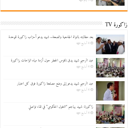
5 أيام ago
زاكورة TV
بعد مطالبته بالنواة الجامعية والصحة.. شهيد يدعو أحزاب زاكورة للوحدة
4 أسابيع ago
عبد الرحيم شهيد يدق ناقوس الخطر حول أزمة مياه الواحات بزاكورة
4 أسابيع ago
عبد الرحيم شهيد يدعو إلى وضع مصلحة زاكورة فوق كل اعتبار
4 أسابيع ago
زاكورة: شهيد يهاجم “التغول الحكومي” في لقاء تواصلي
4 أسابيع ago