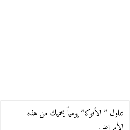
تناول ’’ الأفوكا’’ يومياً يحميك من هذه
الأمراض