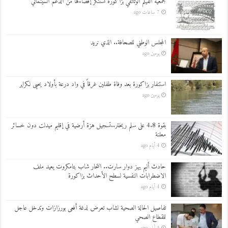
جمعية الفيلم الوثائقي بزاكورة تستنكر إقصاءها من الدعم السينمائي
7 ساعات ago
المجلس الوطني للصحافة.. الذي نريد
يومين ago
استنفار بزاكورة بعد وفاة طفلين غرقاً في واد درعة بأولاد يحيى لكراير
يومين ago
بقوة 4.8 على سلم ريختر..تسجيل هزة أرضية في إقليم ميدلت دون خسائر
معلنة
4 أيام ago
حادث أليم يهز دوار سارت.. انتحار شاب بتامكروت يعيد ملف
الاضطرابات النفسية لسطح الأحداث بزاكورة
4 أيام ago
تفاصيل الحالة الصحية لشاب تعرض لدغة أفعى بورزازات وتدخل عاجل
للقطاع الصحي