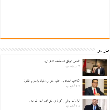
منبر حر
المجلس الوطني للصحافة.. الذي نريد
يوم واحد ago
الكلاب الضالة بين حماية الحق في الحياة واحترام القانون
3 أسابيع ago
الواحات بإقليم زاكورة في ظل التغيرات المناخية .
3 أسابيع ago