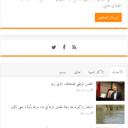
المقبلة في تعليقي.
اﻷحدث
اﻷكثر شعبية
تعاليق
وسوم
المجلس الوطني للصحافة.. الذي نريد
يوم واحد ago
استنفار بزاكورة بعد وفاة طفلين غرقاً في واد درعة بأولاد يحيى لكراير
يومين ago