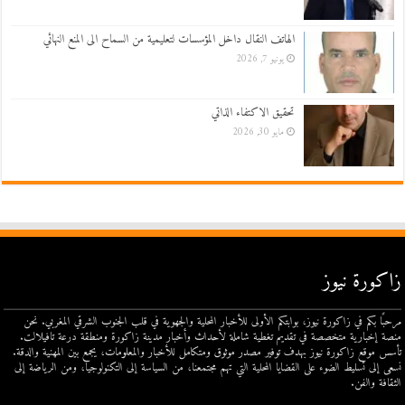
الهاتف النقال داخل المؤسسات لتعليمية من السماح الى المنع النهائي
يونيو 7, 2026
تحقيق الاكتفاء الذاتي
مايو 30, 2026
زاكورة نيوز
مرحبًا بكم في زاكورة نيوز، بوابتكم الأولى للأخبار المحلية والجهوية في قلب الجنوب الشرقي المغربي. نحن
منصة إخبارية متخصصة في تقديم تغطية شاملة لأحداث وأخبار مدينة زاكورة ومنطقة درعة تافيلالت.
تأسس موقع زاكورة نيوز بهدف توفير مصدر موثوق ومتكامل للأخبار والمعلومات، يجمع بين المهنية والدقة.
نسعى إلى تسليط الضوء على القضايا المحلية التي تهم مجتمعنا، من السياسة إلى التكنولوجيا، ومن الرياضة إلى
الثقافة والفن.