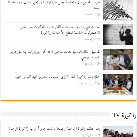
بقوة 4.8 على سلم ريختر..تسجيل هزة أرضية في إقليم ميدلت دون خسائر
معلنة
3 أيام ago
حادث أليم يهز دوار سارت.. انتحار شاب بتامكروت يعيد ملف
الاضطرابات النفسية لسطح الأحداث بزاكورة
4 أيام ago
تفاصيل الحالة الصحية لشاب تعرض لدغة أفعى بورزازات وتدخل عاجل
للقطاع الصحي
4 أيام ago
عمالة إقليم زاكورة تخلّد الذكرى السابعة والعشرين لعيد العرش المجيد
أسبوع واحد ago
زاكورة TV
بعد مطالبته بالنواة الجامعية والصحة.. شهيد يدعو أحزاب زاكورة للوحدة
3 أسابيع ago