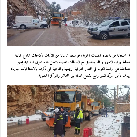
في استجابة فورية لهذه التقلبات الجوية، تم تسخير ترسانة من الآليات وكاسحات الثلوج التابعة
لمصالح وزارة التجهيز والماء وبتنسيق مع السلطات المحلية. وتعمل هذه الفرق الميدانية بجهود
مضاعفة على إزاحة الثلوج في المحاور الطرقية الرئيسية والفرعية التي تأثرت بالاضطرابات الجوية،
بهدف تأمين حركة السير ومنع انقطاع الصلة بين المداشر والمراكز الحضرية.