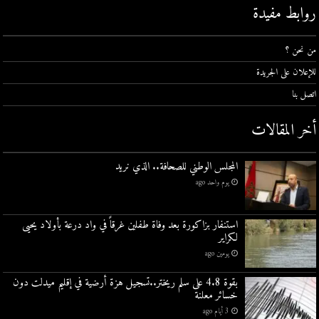
روابط مفيدة
من نحن ؟
للإعلان على الجريدة
اتصل بنا
أخر المقالات
المجلس الوطني للصحافة.. الذي نريد
يوم واحد ago
استنفار بزاكورة بعد وفاة طفلين غرقاً في واد درعة بأولاد يحيى
لكراير
يومين ago
بقوة 4.8 على سلم ريختر..تسجيل هزة أرضية في إقليم ميدلت دون
خسائر معلنة
3 أيام ago