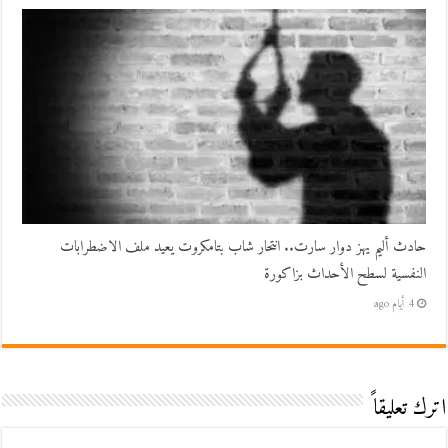
حادث أليم يهز دوار سارت.. انتحار شاب بتامكروت يعيد ملف الاضطرابات
النفسية لسطح الأحداث بزاكورة
4 أيام ago
اترك تعليقاً