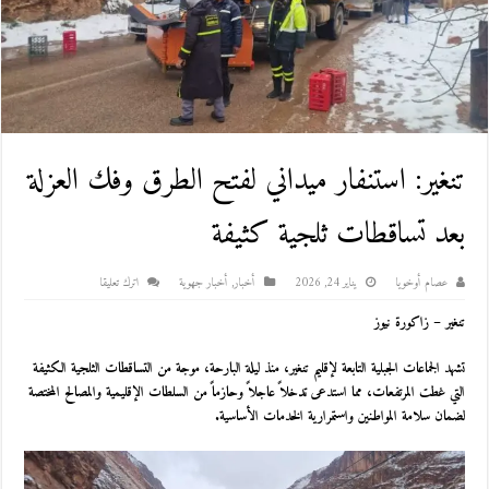
تنغير: استنفار ميداني لفتح الطرق وفك العزلة
بعد تساقطات ثلجية كثيفة
عصام أوخويا
يناير 24, 2026
أخبار
,
أخبار جهوية
اترك تعليقا
تنغير – زاكورة نيوز
تشهد الجماعات الجبلية التابعة لإقليم تنغير، منذ ليلة البارحة، موجة من التساقطات الثلجية الكثيفة
التي غطت المرتفعات، مما استدعى تدخلاً عاجلاً وحازماً من السلطات الإقليمية والمصالح المختصة
لضمان سلامة المواطنين واستمرارية الخدمات الأساسية.