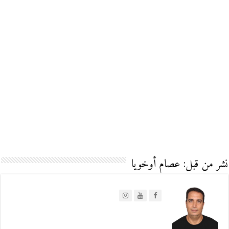
نشر من قبل: عصام أوخويا