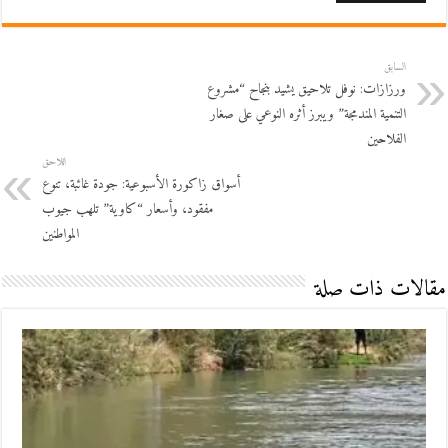
السابق
ورزازات: نوفل تلاحيق يشيد بنجاح “مشروع
التنمية المندمجة” ويبرز أثره النوعي على صغار
الفلاحين
اللاحق
أسواق زاكورة الأسبوعية: جودة غائبة، تنوع
مفقود، وأسعار “كاوية” تلهب جيوب
المواطنين
مقالات ذات صلة