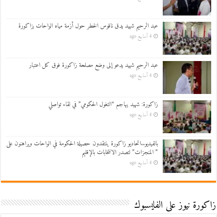
عبد الرحيم شهيد يدق ناقوس الخطر حول أزمة مياه الواحات بزاكورة
4 أسابيع ago
عبد الرحيم شهيد يدعو إلى وضع مصلحة زاكورة فوق كل اعتبار
4 أسابيع ago
زاكورة: شهيد يهاجم “التغول الحكومي” في لقاء تواصلي
4 أسابيع ago
بالفيديو..اتحاديو زاكورة ينتقدون حصيلة الحكومة في الواحات ويراهنون على
” المنجزات” لتصدر الانتخابات بالإقليم
4 أسابيع ago
زاكورة نيوز على الفايسبوك