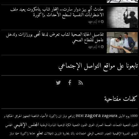
حادث أليم يهز دوار سارت.. انتحار شاب بتامكروت يعيد ملف
الاضطرابات النفسية لسطح الأحداث بزاكورة
4 أيام ago
تفاصيل الحالة الصحية لشاب تعرض لدغة أفعى بورزازات وتدخل
عاجل للقطاع الصحي
4 أيام ago
تابعونا على مواقع التواصل اﻹجتماعي
كلمات مفتاحية
zagora
zagoura
1000 يوم الاولى
INDH
إبراهيم دياز
ابن زاكورة
الأحياء الناقصة التجهيز
الحرائق
الحكاية و
المجلس الإقليمي
الفنون الشعبية
الشحات
الصحة
العمران
الغرق
الفنون الشعبية
الكرة الذهبية
المبادرة الوطنية
المجلس
تعليم
البلدي
المديرية الإقليمية
المعيدر
المنتخب الوطني
امتحانات
باك
بلغارية
تازرين
تافيلالت
جماعة زاكورة
حملة
دباز