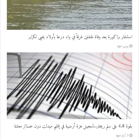
استنفار بزاكورة بعد وفاة طفلين غرقاً في واد درعة بأولاد يحيى لكراير
يومين ago
بقوة 4.8 على سلم ريختر..تسجيل هزة أرضية في إقليم ميدلت دون خسائر معلنة
3 أيام ago