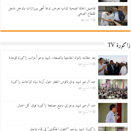
تفاصيل الحالة الصحية لشاب تعرض لدغة أفعى بورزازات وتدخل عاجل
للقطاع الصحي
5 أيام ago
زاكورة TV
بعد مطالبته بالنواة الجامعية والصحة.. شهيد يدعو أحزاب زاكورة للوحدة
4 أسابيع ago
عبد الرحيم شهيد يدق ناقوس الخطر حول أزمة مياه الواحات بزاكورة
4 أسابيع ago
عبد الرحيم شهيد يدعو إلى وضع مصلحة زاكورة فوق كل اعتبار
4 أسابيع ago
زاكورة: شهيد يهاجم “التغول الحكومي” في لقاء تواصلي