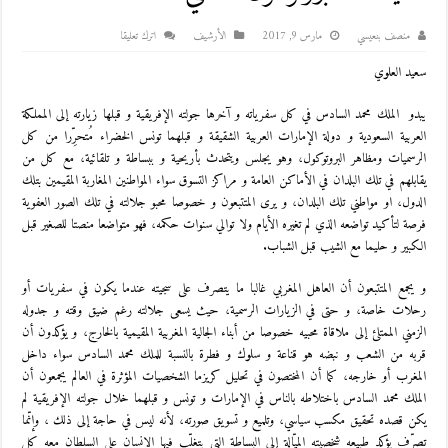
منصف بنعيسي
مارس 9, 2017
اﻷرشيف
اترك تعليقا
سعيد العلوي
يبدو الملك محمد السادس في كل سفرياته و آخرها جولته الإفريقية و قبلها زيارته إلى المملكة
العربية السعودية و دولة الإمارات العربية الشقيقة و قبلهما تونس الخضراء مُتحرِّرا من كل
الرسميات ومظاهر البروتوكول، وهو يجلس ويتحدث بأريحية و ببساطة و تلقائية، مع كل من
يقابلهم في تلك البلدان في الأماكن العامة و مراكز التسوق سواء المواطنين المغاربة المقيمين بتلك
الدول، او مواطني تلك البلدان، و يرى المتتبعون و خصوصا محبو جلالته في تلك الصور العفوية
فرصة لتأكيد تواضعه الذي لم تغيره الأيام ولا توالي سنوات حكمه، فهو متواضعا منصتا للصغير قبل
الكبير و حليما مع الشيب قبل الشباب.
و يجمع المتتبعون أن العاهل المغربي غالبا ما يتصرف على سجيته عندما يكون في سفريات أو
رحلات خاصة، و حتى في الزيارات الرسمية، حيث يسعى جلالته رغم ضيق وقته و جدوله
الزمني الممتلئ إلى ملاقاة محبيه خصوصا من أبناء الجالية المغربية المقيمية بالخارج، و يؤكدون أن
قربه من الشعب و نبضه هو قناعة و سلوك و فطرة بالنسبة للملك محمد السادس سواء داخل
المغرب أو خارجه، كما أن المختصون في تحليل كريزما الشخصيات المؤثرة في العالم يجمعون أن
الملك محمد السادس باختلاطه بالناس في الإمارات و تونس و قبلهما خلال جولته الإفريقية لم
يكن قصده تحقيق مكسب سياسي، وتلميع و تسويق صورته، لأنه ليس في حاجة إلى ذلك ، وإنّما
تصرّف يؤكد طبيعه شخصيته الميّالة إلى البساطة التي يتغلّب فيها الإنسان على السلطان معه كل