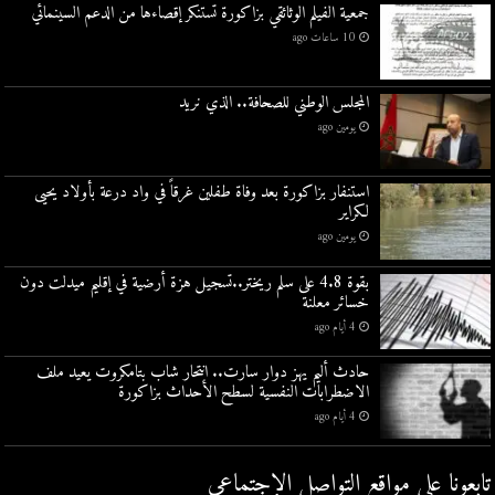
جمعية الفيلم الوثائقي بزاكورة تستنكر إقصاءها من الدعم السينمائي
10 ساعات ago
المجلس الوطني للصحافة.. الذي نريد
يومين ago
استنفار بزاكورة بعد وفاة طفلين غرقاً في واد درعة بأولاد يحيى
لكراير
يومين ago
بقوة 4.8 على سلم ريختر..تسجيل هزة أرضية في إقليم ميدلت دون
خسائر معلنة
4 أيام ago
حادث أليم يهز دوار سارت.. انتحار شاب بتامكروت يعيد ملف
الاضطرابات النفسية لسطح الأحداث بزاكورة
4 أيام ago
تابعونا على مواقع التواصل اﻹجتماعي