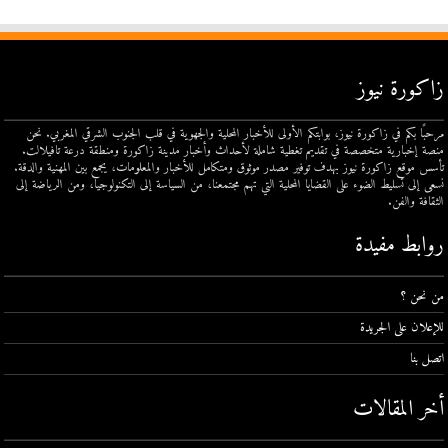
زاكورة نيوز
مرحبًا بكم في زاكورة نيوز، بوابتكم الأولى للأخبار المحلية والجهوية في قلب الجنوب الشرقي المغربي. نحن
منصة إخبارية متخصصة في تقديم تغطية شاملة لأحداث وأخبار مدينة زاكورة ومنطقة درعة تافيلالت.
تأسس موقع زاكورة نيوز بهدف توفير مصدر موثوق ومتكامل للأخبار والمعلومات، يجمع بين المهنية والدقة.
نسعى إلى تسليط الضوء على القضايا المحلية التي تهم مجتمعنا، من السياسة إلى التكنولوجيا، ومن الرياضة إلى
الثقافة والفن.
روابط مفيدة
من نحن ؟
للإعلان على الجريدة
اتصل بنا
أخر المقالات