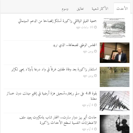
اﻷحدث
اﻷكثر شعبية
تعاليق
وسوم
جمعية الفيلم الوثائقي بزاكورة تستنكر إقصاءها من الدعم السينمائي
10 ساعات ago
المجلس الوطني للصحافة.. الذي نريد
يومين ago
استنفار بزاكورة بعد وفاة طفلين غرقاً في واد درعة بأولاد يحيى لكراير
يومين ago
بقوة 4.8 على سلم ريختر..تسجيل هزة أرضية في إقليم ميدلت دون خسائر
معلنة
4 أيام ago
حادث أليم يهز دوار سارت.. انتحار شاب بتامكروت يعيد ملف
الاضطرابات النفسية لسطح الأحداث بزاكورة
4 أيام ago