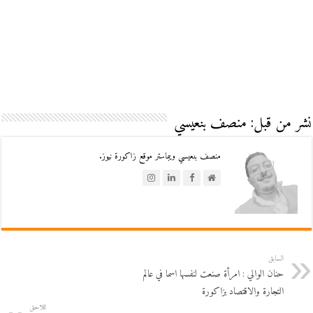
نشر من قبل: منصف بنعيسي
منصف بنعيسي ويبماستر موقع زاكورة نيوز.
السابق
حنان الوالي : امرأة صنعت لنفسها اسما في عالم
التجارة والاقتصاد بزاكورة
اللاحق