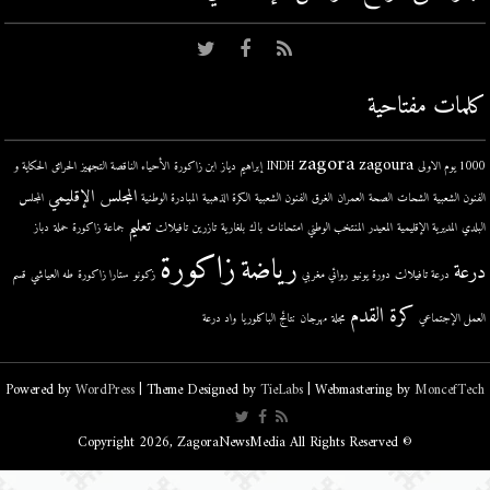
كلمات مفتاحية
zagora
zagoura
1000 يوم الاولى
INDH
إبراهيم دياز
ابن زاكورة
الأحياء الناقصة التجهيز
الحرائق
الحكاية و
المجلس الإقليمي
الفنون الشعبية
الشحات
الصحة
العمران
الغرق
الفنون الشعبية
الكرة الذهبية
المبادرة الوطنية
المجلس
تعليم
البلدي
المديرية الإقليمية
المعيدر
المنتخب الوطني
امتحانات
باك
بلغارية
تازرين
تافيلالت
جماعة زاكورة
حملة
دباز
زاكورة
رياضة
درعة
درعة تافيلالت
دورة يونيو
روائي مغربي
زكونو
ستارا زاكورة
طه العياشي
قسم
كرة القدم
العمل الإجتماعي
مجلة
مهرجان
نتائج الباكلوريا
واد درعة
Powered by
WordPress
| Theme Designed by
TieLabs
| Webmastering by
MoncefTech
© Copyright 2026, ZagoraNewsMedia All Rights Reserved