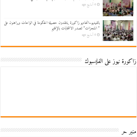
4 أسابيع ago
بالفيديو..اتحاديو زاكورة ينتقدون حصيلة الحكومة في الواحات ويراهنون على
” المنجزات” لتصدر الانتخابات بالإقليم
4 أسابيع ago
زاكورة نيوز على الفايسبوك
منبر حر