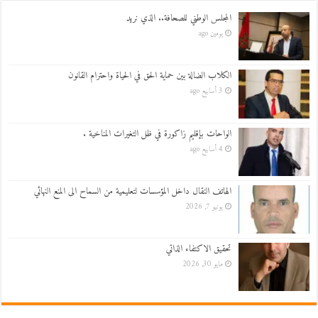
المجلس الوطني للصحافة.. الذي نريد
يومين ago
الكلاب الضالة بين حماية الحق في الحياة واحترام القانون
3 أسابيع ago
الواحات بإقليم زاكورة في ظل التغيرات المناخية .
4 أسابيع ago
الهاتف النقال داخل المؤسسات لتعليمية من السماح الى المنع النهائي
يونيو 7, 2026
تحقيق الاكتفاء الذاتي
مايو 30, 2026