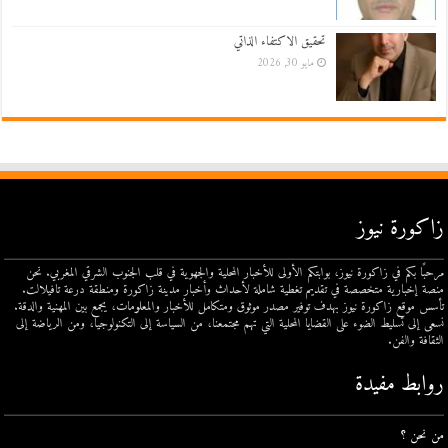
تحقيق الاكتفاء الذاتي
مايو 30, 2026
زاكورة نيوز
مرحبًا بكم في زاكورة نيوز، بوابتكم الأولى للأخبار المحلية والجهوية في قلب الجنوب الشرقي المغربي. نحن
منصة إخبارية متخصصة في تقديم تغطية شاملة لأحداث وأخبار مدينة زاكورة ومنطقة درعة تافيلالت.
تأسس موقع زاكورة نيوز بهدف توفير مصدر موثوق ومتكامل للأخبار والمعلومات، يجمع بين المهنية والدقة.
نسعى إلى تسليط الضوء على القضايا المحلية التي تهم مجتمعنا، من السياسة إلى التكنولوجيا، ومن الرياضة إلى
الثقافة والفن.
روابط مفيدة
من نحن ؟