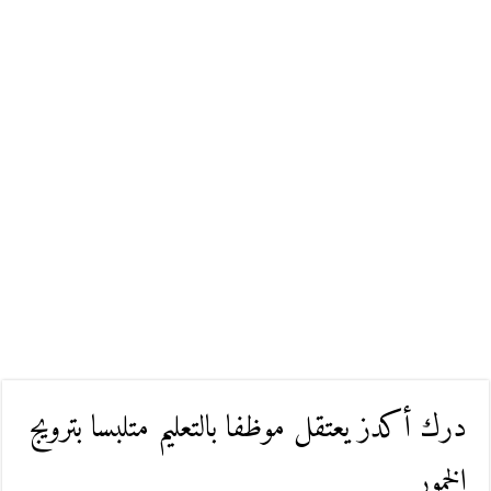
درك أكدز يعتقل موظفا بالتعليم متلبسا بترويج
الخمور