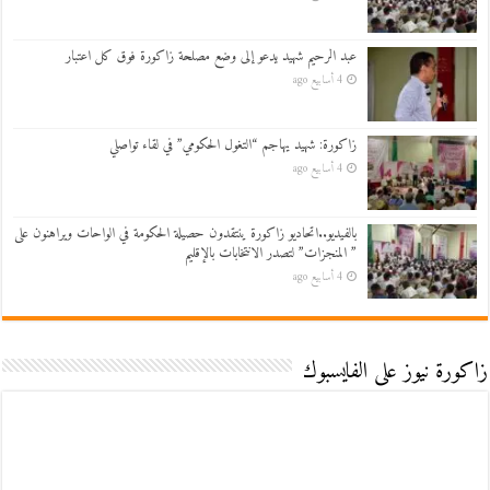
عبد الرحيم شهيد يدعو إلى وضع مصلحة زاكورة فوق كل اعتبار
4 أسابيع ago
زاكورة: شهيد يهاجم “التغول الحكومي” في لقاء تواصلي
4 أسابيع ago
بالفيديو..اتحاديو زاكورة ينتقدون حصيلة الحكومة في الواحات ويراهنون على
” المنجزات” لتصدر الانتخابات بالإقليم
4 أسابيع ago
زاكورة نيوز على الفايسبوك