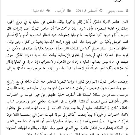
منصف بنعيسي
أغسطس 8, 2016
اﻷرشيف
اترك تعليقا
قامت عناصر الدرك الملكي بأكدز إقليم زاكورة بإلقاء القبض على مشتبه به في ترويج الخمور،
وذلك يوم الجمعة المنصرم، وأفاد شهود عيان لـ “مشاهد” أن عناصر الدرك تحت إشراف قائد
السرية بأكدز نصبوا كمينا محكما بعد ما توصلوا بمعلومات تفيد انتظار المشتبه به أمام وكالة أسفار
قصد التوصل بكمية من الخمور بعثها نجله الذي يتابع دراسته الجامعية بمدينة مراكش، وفور توقف
الحافلة تقدم إلى السائق ليستلم كمية من قنينات الخمر معبأة وملفوفة بعناية في صندوق، وتمكن من
تمويه سائق الحافلة الذي لم يشك في محتوى الإرسالية..وباغته قائد سرية الدرك الملكي حيث
ضبطته في حالة تلبس ليصاب المشتبه به بحالة من الذهول والاستغراب، إذ حاول في البداية إنكار
أية علاقة له بكمية الخمور غير أنه أقر لاحقا واعترف بالمنسوب إليه بعد مواجهته بعدة أسئلة وقرائن
.
ووضعت عناصر الدرك المتهم رهن تدابير الحراسة النظرية للتحقيق معه بشأن نشاطه في بيع وترويج
الخمور وماء الحياة بدون ترخيص، ثم قامت بمداهمة منزله المتواجد بدوار حارة شعو بجماعة تانسيفت
،وحسب مصادر من سكان المنطقة فقد أسفرت عملية التفتيش على حجز كميات من المخدرات
والخمور،وأضافت نفس المصادر أن انتشار ظاهرة تناول المخدرات وتعاطي الخمور في صفوف شباب
المنطقة كانت له انعكاسات سلبية أبرزها لجوء هؤلاء الشباب إلى سرقة المجوهرات والحلي والنقود
لاقتناء المخدرات والخمور،كما يلجأ بعضهم كذلك إلى سرقة قنينات الغاز التي يستعملها الفلاحون
لمحركات جلب المياه في الحقول قصد إعادة بيعها أو مقايضتها بالخمور أو المخدرات ،مما جعل العديد
من السكان يشتكون من انتشار ظاهرة البيع السري للخمور وماء الحياة، ويطالبون الجهات المسؤولة
بضرورة التدخل لوضع حد لهذه الظاهرة التي تهدد مستقبل شباب وسكان المنطقة .