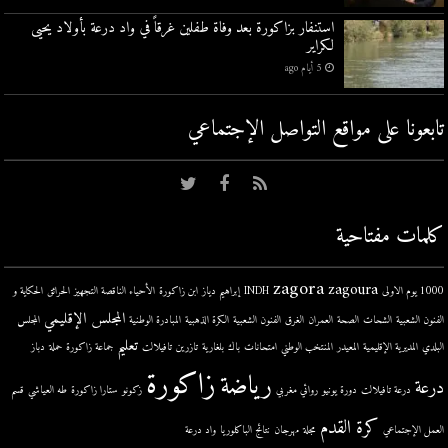
استنفار بزاكورة بعد وفاة طفلين غرقاً في واد درعة بأولاد يحيى
لكراير
5 أيام ago
تابعونا على مواقع التواصل اﻹجتماعي
كلمات مفتاحية
zagora
zagoura
1000 يوم الاولى
INDH
إبراهيم دياز
ابن زاكورة
الأحياء الناقصة التجهيز
الحرائق
الحكاية و
المجلس الإقليمي
الفنون الشعبية
الشحات
الصحة
العمران
الغرق
الفنون الشعبية
الكرة الذهبية
المبادرة الوطنية
المجلس
تعليم
البلدي
المديرية الإقليمية
المعيدر
المنتخب الوطني
امتحانات
باك
بلغارية
تازرين
تافيلالت
جماعة زاكورة
حملة
دباز
زاكورة
رياضة
درعة
درعة تافيلالت
دورة يونيو
روائي مغربي
زكونو
ستارا زاكورة
طه العياشي
قسم
كرة القدم
العمل الإجتماعي
مجلة
مهرجان
نتائج الباكلوريا
واد درعة