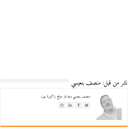
نشر من قبل: منصف بنعيسي
منصف بنعيسي ويبماستر موقع زاكورة نيوز.