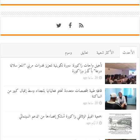
اﻷحدث
اﻷكثر شعبية
تعاليق
وسوم
تأهيل واحات زاكورة: دورة تكوينية لتعزيز قدرات مربي “المعز سلالة
درعة” بأكدز وزاكورة
20 ساعة ago
قافلة طبية بتخصصات متعددة تختتم فعالياتها بتنجداد وسط إقبال كبير من
الساكنة
20 ساعة ago
جمعية الفيلم الوثائقي بزاكورة تستنكر إقصاءها من الدعم السينمائي
3 أيام ago