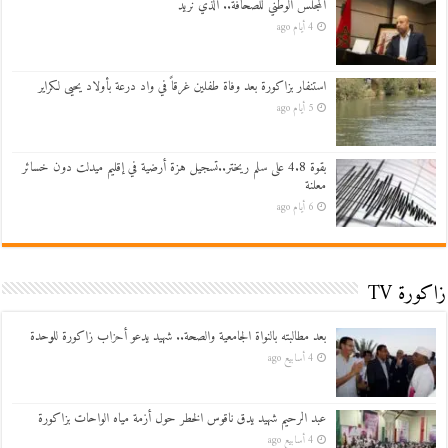
المجلس الوطني للصحافة.. الذي نريد
4 أيام ago
استنفار بزاكورة بعد وفاة طفلين غرقاً في واد درعة بأولاد يحيى لكراير
5 أيام ago
بقوة 4.8 على سلم ريختر..تسجيل هزة أرضية في إقليم ميدلت دون خسائر
معلنة
6 أيام ago
زاكورة TV
بعد مطالبته بالنواة الجامعية والصحة.. شهيد يدعو أحزاب زاكورة للوحدة
4 أسابيع ago
عبد الرحيم شهيد يدق ناقوس الخطر حول أزمة مياه الواحات بزاكورة
4 أسابيع ago