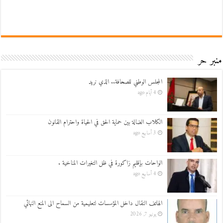
منبر حر
المجلس الوطني للصحافة.. الذي نريد
4 أيام ago
الكلاب الضالة بين حماية الحق في الحياة واحترام القانون
3 أسابيع ago
الواحات بإقليم زاكورة في ظل التغيرات المناخية .
4 أسابيع ago
الهاتف النقال داخل المؤسسات لتعليمية من السماح الى المنع النهائي
يونيو 7, 2026