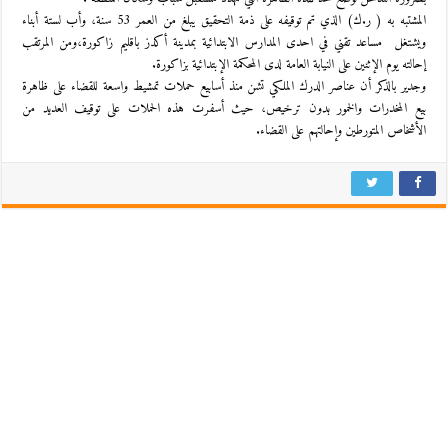
المشتبه به ( ر.ك) الذي تم توقيفه على ذمة التحقيق يبلغ من العمر 53 سنة، وأب لستة أبناء
ويشتغل مساعد تقني في احدى المدارس الابتدائية بمدينة أكدز باقليم زاكورة،ومن المرتقب
إحالته يوم الإثنين على النيابة العامة لدى المحكمة الإبتدائية بزاكورة.
وجدير بالذكر أن عناصر الدرك الملكي تشن منذ أسابيع حملات تمشيط واسعة للقضاء على ظاهرة
بيع المخدرات والخمور بدون ترخيص، حيث أسفرت هذه الحملات على توقيف العديد من
الأشخاص المتورطين وإحالتهم على القضاء.