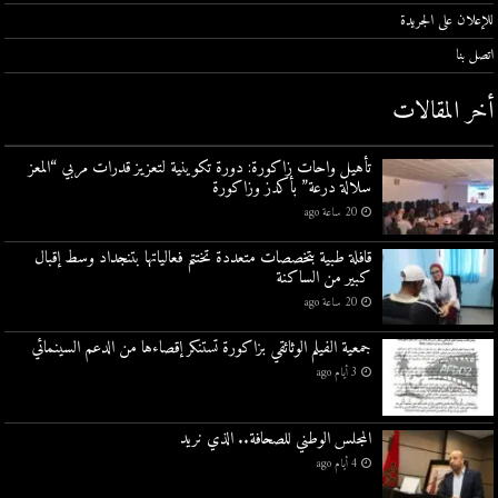
للإعلان على الجريدة
اتصل بنا
أخر المقالات
تأهيل واحات زاكورة: دورة تكوينية لتعزيز قدرات مربي “المعز
سلالة درعة” بأكدز وزاكورة
20 ساعة ago
قافلة طبية بتخصصات متعددة تختتم فعالياتها بتنجداد وسط إقبال
كبير من الساكنة
20 ساعة ago
جمعية الفيلم الوثائقي بزاكورة تستنكر إقصاءها من الدعم السينمائي
3 أيام ago
المجلس الوطني للصحافة.. الذي نريد
4 أيام ago