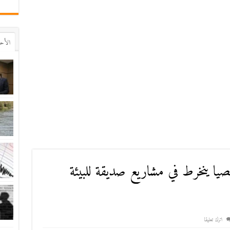
اﻷح
حصيا ينخرط في مشاريع صديقة للبيئة
اترك تعليقا