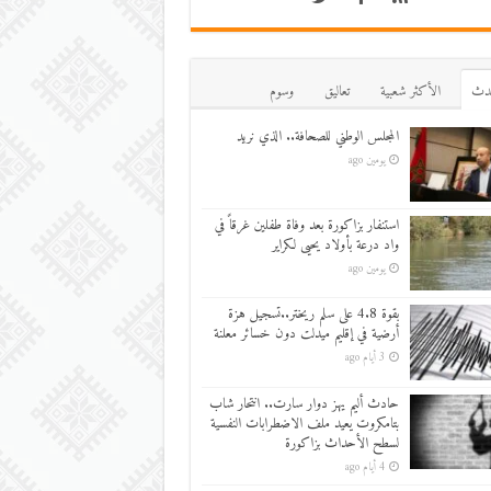
دث
اﻷكثر شعبية
تعاليق
وسوم
المجلس الوطني للصحافة.. الذي نريد
يومين ago
استنفار بزاكورة بعد وفاة طفلين غرقاً في
واد درعة بأولاد يحيى لكراير
يومين ago
بقوة 4.8 على سلم ريختر..تسجيل هزة
أرضية في إقليم ميدلت دون خسائر معلنة
3 أيام ago
حادث أليم يهز دوار سارت.. انتحار شاب
بتامكروت يعيد ملف الاضطرابات النفسية
لسطح الأحداث بزاكورة
4 أيام ago