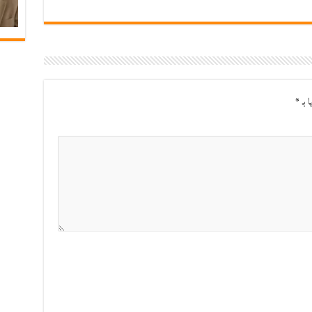
ا بـ
*