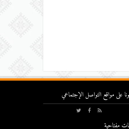
عونا على مواقع التواصل اﻹجتماعي
ات مفتاحية