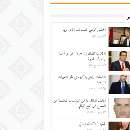
ر
المجلس الوطني للصحافة.. الذي نريد
يومين ago
الكلاب الضالة بين حماية الحق في الحياة
واحترام القانون
3 أسابيع ago
الواحات بإقليم زاكورة في ظل التغيرات
المناخية .
4 أسابيع ago
الهاتف النقال داخل المؤسسات لتعليمية من
السماح الى المنع النهائي
يونيو 7, 2026
تحقيق الاكتفاء الذاتي