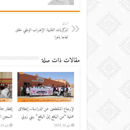
السابق
المركزيات النقابية: الإضراب الوطني حقق
نجاحا باهرا
مقالات ذات صلة
لإرجاع المنقطعين عن الدراسة.. إنطلاق
إفطار جم
عملية “من اليافع إلى اليافع” ببني زولي
السجن الم
مايو 16, 2024
مايو 16, 2024