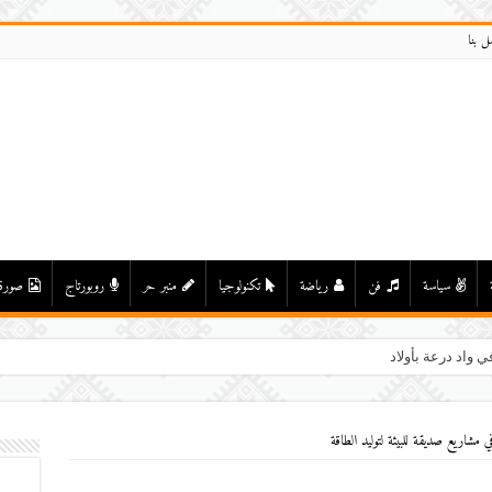
ل بنا
سياسة
فن
رياضة
تكنولوجيا
منبر حر
روبورتاج
صورة
ي واد درعة بأولاد يحيى لكراير
 مشاريع صديقة للبيئة لتوليد الطاقة‎