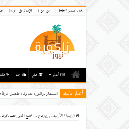
من نحن ؟
للإعلان على الجريدة
اتص
الجمعة , أغسطس 7 2026
أخبار
تعليم
صحة
ثقافة
أخبار عاجلة
استنفار بزاكورة بعد وفاة طفلين غرقاً ف
الرئيسية
/
اﻷرشيف
/
ربورطاج .. المجتمع المدني بحصيا ينخرط في