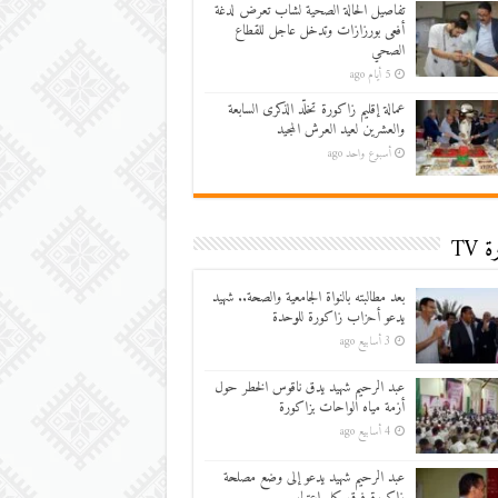
تفاصيل الحالة الصحية لشاب تعرض لدغة
أفعى بورزازات وتدخل عاجل للقطاع
الصحي
5 أيام ago
عمالة إقليم زاكورة تخلّد الذكرى السابعة
والعشرين لعيد العرش المجيد
أسبوع واحد ago
 TV
بعد مطالبته بالنواة الجامعية والصحة.. شهيد
يدعو أحزاب زاكورة للوحدة
3 أسابيع ago
عبد الرحيم شهيد يدق ناقوس الخطر حول
أزمة مياه الواحات بزاكورة
4 أسابيع ago
عبد الرحيم شهيد يدعو إلى وضع مصلحة
زاكورة فوق كل اعتبار