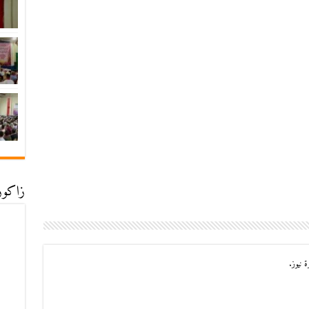
زاكورة
 نيوز.