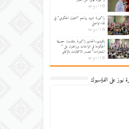
4 أسابيع ago
زاكورة: شهيد يهاجم “التغول الحكومي” في
لقاء تواصلي
4 أسابيع ago
بالفيديو..اتحاديو زاكورة ينتقدون حصيلة
الحكومة في الواحات ويراهنون على ”
المنجزات” لتصدر الانتخابات بالإقليم
4 أسابيع ago
 نيوز على الفايسبوك