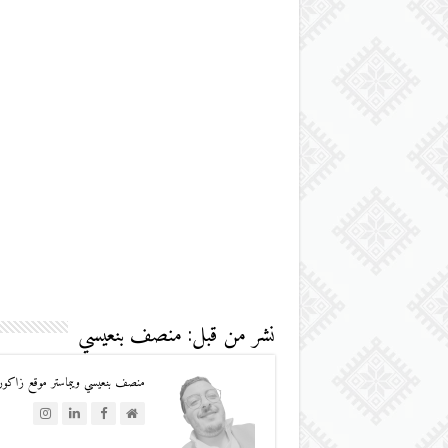
نشر من قبل: منصف بنعيسي
منصف بنعيسي ويبماستر موقع زاكورة