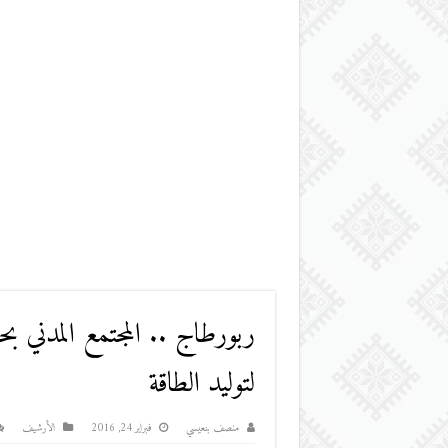
ربورطاج .. المجتمع المدني ب
لتوليد الطاقة‎
منصف بنعيسي
فبراير 24, 2016
اﻷرشيف