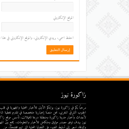
الموقع الإلكتروني
احفظ اسمي، بريدي الإلكتروني، والموقع الإلكتروني في هذا المت
زاكورة نيوز
مرحبًا بكم في زاكورة نيوز، بوابتكم الأولى للأخبار المحلية والجهوية في قلب
الجنوب الشرقي المغربي. نحن منصة إخبارية متخصصة في تقديم تغطية شام
لأحداث وأخبار مدينة زاكورة ومنطقة درعة تافيلالت. تأسس موقع زاك
نيوز بهدف توفير مصدر موثوق ومتكامل للأخبار والمعلومات، يجمع بين المهن
والدقة. نسعى إلى تسليط الضوء على القضايا المحلية التي تهم مجتمعنا، من