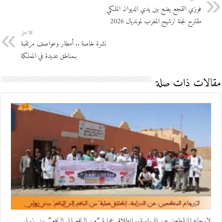
فوزي القجع يضع بين يدي الديوان الملكي
مقترح لجنة ترشيح المغرب لمونديال 2026
اللاحق
نشرة خاصة .. أمطار وعواصف مرتقبة
بـمناطق عديدة في المملكة
مقالات ذات صلة
لإرجاع المنقطعين عن الدراسة.. إنطلاق عملية “من اليافع إلى اليافع” ببني زولي