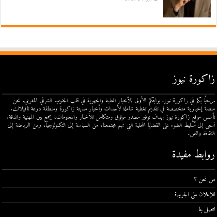
زاكورة نيوز
مرحبًا بكم في زاكورة نيوز، بوابتكم الأولى للأخبار المحلية والجهوية في قلب الجنوب الشرقي المغربي. نحن
منصة إخبارية متخصصة في تقديم تغطية شاملة لأحداث وأخبار مدينة زاكورة ومنطقة درعة تافيلالت.
تأسس موقع زاكورة نيوز بهدف توفير مصدر موثوق ومتكامل للأخبار والمعلومات، يجمع بين المهنية والدقة.
نسعى إلى تسليط الضوء على القضايا المحلية التي تهم مجتمعنا، من السياسة إلى التكنولوجيا، ومن الرياضة إلى
الثقافة والفن.
روابط مفيدة
من نحن ؟
للإعلان على الجريدة
اتصل بنا