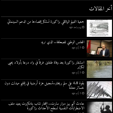
أخر المقالات
جمعية الفيلم الوثائقي بزاكورة تستنكر إقصاءها من الدعم السينمائي
يوم واحد ago
المجلس الوطني للصحافة.. الذي نريد
3 أيام ago
استنفار بزاكورة بعد وفاة طفلين غرقاً في واد درعة بأولاد يحيى
لكراير
3 أيام ago
بقوة 4.8 على سلم ريختر..تسجيل هزة أرضية في إقليم ميدلت دون
خسائر معلنة
5 أيام ago
حادث أليم يهز دوار سارت.. انتحار شاب بتامكروت يعيد ملف
الاضطرابات النفسية لسطح الأحداث بزاكورة