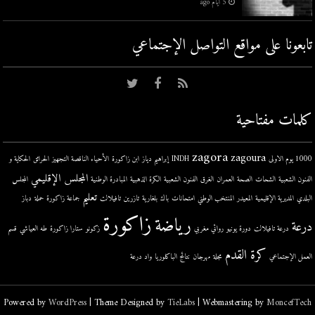
5 أيام ago
تابعونا على مواقع التواصل اﻹجتماعي
كلمات مفتاحية
zagora
zagoura
1000 يوم الاولى
INDH
إبراهيم دياز
ابن زاكورة
الأحياء الناقصة التجهيز
الحرائق
الحكاية و
المجلس الإقليمي
الفنون الشعبية
الشحات
الصحة
العمران
الغرق
الفنون الشعبية
الكرة الذهبية
المبادرة الوطنية
المجلس
تعليم
البلدي
المديرية الإقليمية
المعيدر
المنتخب الوطني
امتحانات
باك
بلغارية
تازرين
تافيلالت
جماعة زاكورة
حملة
دباز
زاكورة
رياضة
درعة
درعة تافيلالت
دورة يونيو
روائي مغربي
زكونو
ستارا زاكورة
طه العياشي
قسم
كرة القدم
العمل الإجتماعي
مجلة
مهرجان
نتائج الباكلوريا
واد درعة
Powered by
WordPress
| Theme Designed by
TieLabs
| Webmastering by
MoncefTech