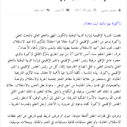
منصف بنعيسي
نوفمبر 28, 2017
اﻷرشيف
اترك تعليقا
زاكورة نيوز-رشيد ايت سعدان
نظمت المديرية الإقليمية لوزارة التربية الوطنية والتكوين المهني والتعليم العالي والبحث العلمي
بزاكورة بدعم من المجلس الإقليمي لزاكورة حفلا فنيا احتفالا بالذكرى 62 لعيد الاستقلال
المجيد، تحت شعار “عيد الاستقلال ملحمة بطولية لملك وشعب واعتزاز بأمجاد الأجداد”.
عرف الحفل المنظم مساء أمس الاثنين 27 من نونبر الجاري بالمركز الثقافي لزاكورة والذي
حضره عامل الإقليم مرفوقا رئيس المجلس الإقليمي والمدير الإقليمي لوزارة التربية الوطنية والتعليم
العالي والبحث العلمي و ممثلي المصالح الخارجية، إلقاء كل من رئيس المجلس الإقليمي و المدير
الإقليمي بزاكورة، بهذه المناسبة ، لكلمة أشاروا فيها لأهمية الاحتفال بهذه الذكرى التاريخية
الخالدة، التي يستحضر من خلالها المغاربة مظاهر الفخر بملحمة الحرية والاستقلال والوحدة
،والتضحيات التي قدمها رجال المقاومة من اجل الوطن ، وعودة بطل التحرير والاستقلال، جلالة
المغفور له الملك محمد الخامس، ورفيقه في الكفاح والمنفى جلالة المغفور له الملك الحسن الثاني
قدس الله روحيهما، والأسرة الملكية الشريفة، من المنفى إلى أرض الوطن.كما استغل رئيس
المجلس الإقليمي لزاكورة كلمته بدعوته الى ضرورة رد الاعتبار لرجل التعليم وللمدرسة المغربية .
وعرفت باقي فقرات الحفل أنشطة متنوعة، حيث تم عرض شريط فيديو تاريخي عن اهم لحظات
الاستقلال الخالدة، وتم تنظيم مسابقات ثقافية ومسابقات في الشعر والمقالة، ووصلات موسيقية،