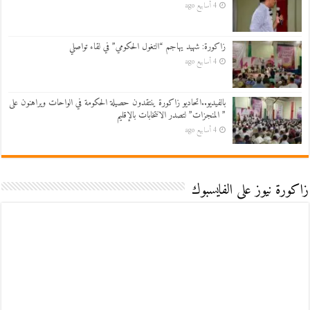
4 أسابيع ago
زاكورة: شهيد يهاجم “التغول الحكومي” في لقاء تواصلي
4 أسابيع ago
بالفيديو..اتحاديو زاكورة ينتقدون حصيلة الحكومة في الواحات ويراهنون على
” المنجزات” لتصدر الانتخابات بالإقليم
4 أسابيع ago
زاكورة نيوز على الفايسبوك