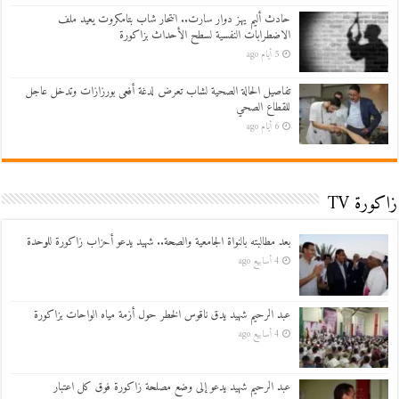
حادث أليم يهز دوار سارت.. انتحار شاب بتامكروت يعيد ملف
الاضطرابات النفسية لسطح الأحداث بزاكورة
5 أيام ago
تفاصيل الحالة الصحية لشاب تعرض لدغة أفعى بورزازات وتدخل عاجل
للقطاع الصحي
6 أيام ago
زاكورة TV
بعد مطالبته بالنواة الجامعية والصحة.. شهيد يدعو أحزاب زاكورة للوحدة
4 أسابيع ago
عبد الرحيم شهيد يدق ناقوس الخطر حول أزمة مياه الواحات بزاكورة
4 أسابيع ago
عبد الرحيم شهيد يدعو إلى وضع مصلحة زاكورة فوق كل اعتبار