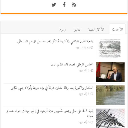
اﻷحدث
اﻷكثر شعبية
تعاليق
وسوم
جمعية الفيلم الوثائقي بزاكورة تستنكر إقصاءها من الدعم السينمائي
يوم واحد ago
المجلس الوطني للصحافة.. الذي نريد
3 أيام ago
استنفار بزاكورة بعد وفاة طفلين غرقاً في واد درعة بأولاد يحيى لكراير
3 أيام ago
بقوة 4.8 على سلم ريختر..تسجيل هزة أرضية في إقليم ميدلت دون خسائر
معلنة
5 أيام ago