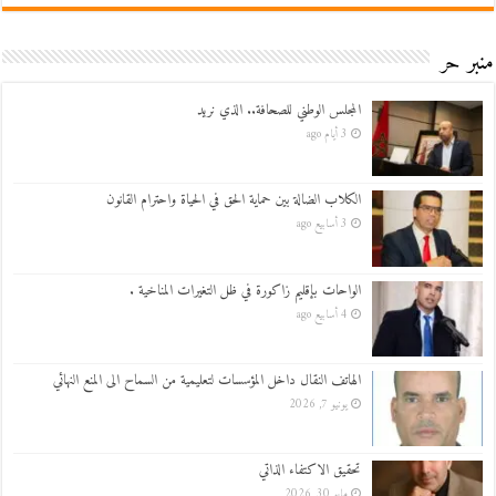
منبر حر
المجلس الوطني للصحافة.. الذي نريد
3 أيام ago
الكلاب الضالة بين حماية الحق في الحياة واحترام القانون
3 أسابيع ago
الواحات بإقليم زاكورة في ظل التغيرات المناخية .
4 أسابيع ago
الهاتف النقال داخل المؤسسات لتعليمية من السماح الى المنع النهائي
يونيو 7, 2026
تحقيق الاكتفاء الذاتي
مايو 30, 2026