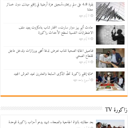
بقوة 4.8 على سلم ريختر..تسجيل هزة أرضية في إقليم ميدلت دون خسائر
معلنة
3 أيام ago
حادث أليم يهز دوار سارت.. انتحار شاب بتامكروت يعيد ملف
الاضطرابات النفسية لسطح الأحداث بزاكورة
4 أيام ago
تفاصيل الحالة الصحية لشاب تعرض لدغة أفعى بورزازات وتدخل عاجل
للقطاع الصحي
4 أيام ago
عمالة إقليم زاكورة تخلّد الذكرى السابعة والعشرين لعيد العرش المجيد
أسبوع واحد ago
زاكورة TV
بعد مطالبته بالنواة الجامعية والصحة.. شهيد يدعو أحزاب زاكورة للوحدة