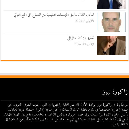
الهاتف النقال داخل المؤسسات لتعليمية من السماح الى المنع النهائي
يونيو 7, 2026
تحقيق الاكتفاء الذاتي
مايو 30, 2026
زاكورة نيوز
مرحبًا بكم في زاكورة نيوز، بوابتكم الأولى للأخبار المحلية والجهوية في قلب الجنوب الشرقي المغربي. نحن
منصة إخبارية متخصصة في تقديم تغطية شاملة لأحداث وأخبار مدينة زاكورة ومنطقة درعة تافيلالت.
تأسس موقع زاكورة نيوز بهدف توفير مصدر موثوق ومتكامل للأخبار والمعلومات، يجمع بين المهنية والدقة.
نسعى إلى تسليط الضوء على القضايا المحلية التي تهم مجتمعنا، من السياسة إلى التكنولوجيا، ومن الرياضة إلى
الثقافة والفن.