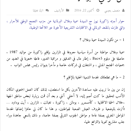
منصف بنعيسي
أكتوبر 22, 2016
اﻷرشيف
اترك تعليقا
حوار أجرته زاكورة نيوز مع السيدة سمية وعلال البرلمانية عن حزب التجمع الوطني للأحرار ،
والتي فازت بالمقعد البرلماني في الانتخابات التشريعية الأخيرة عبر اللائحة الوطنية.
1 – من تكون السيدة سمية وعلال ؟
سمية وعلال مواطنة من أسرة سياسية معروفة في تازارين بإقليم زاكورة من مواليد 1987 .
حاصلة على دبلوم Bac+5 ، إطار عال في التدقيق و مراقبة التدبير، فاعلة جمعوية في العديد من
جمعيات المجتمع المدني ، و اشتغلت في شركات خاصة و مأخرا بديوان رئيس مجلس النواب .
2 – ما هي تطلعاتك لخدمة التنمية المحلية بالإقليم ؟
إن من بين ما تربيت عليه مساعدة الآخرين بكل ما استطعت، لذلك كان العمل الجمعوي المكان
الأنسب لتحقيق ما كنت أصبو إليه، لا أخفي أنني و بعد أن قمت بزيارة لبعض مناطق الجهة
،خلال الحملة الانتخابية ، كأمسمرير ، بومالن ، زاكورة ، تغبالت ، تازارين ، أيت بوداود …
تأثرت بالوضعية و ظروف العيش الصعبة للمواطنين، و هذا ما كان لي حافزا إضافيا لخدمة
المواطن المغربي بصفة عامة و مواطن الجنوب الشرقي بصفة خاصة، و ذلك بالسعي جاهدة وراء
جلب مشاريع تنموية والترافع عليها.