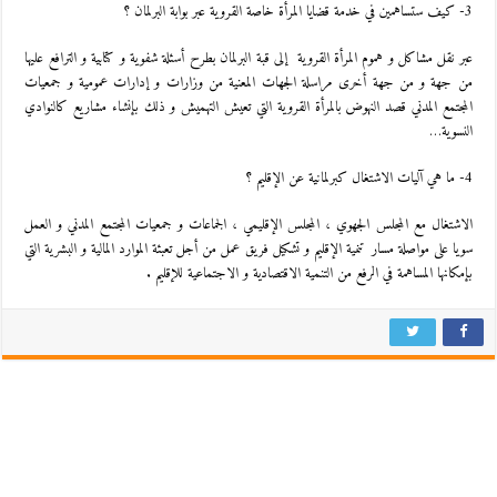
3- كيف ستساهمين في خدمة قضايا المرأة خاصة القروية عبر بوابة البرلمان ؟
عبر نقل مشاكل و هموم المرأة القروية إلى قبة البرلمان بطرح أسئلة شفوية و كتابية و الترافع عليها
من جهة و من جهة أخرى مراسلة الجهات المعنية من وزارات و إدارات عمومية و جمعيات
المجتمع المدني قصد النهوض بالمرأة القروية التي تعيش التهميش و ذلك بإنشاء مشاريع كالنوادي
النسوية…
4- ما هي آليات الاشتغال كبرلمانية عن الإقليم ؟
الاشتغال مع المجلس الجهوي ، المجلس الإقليمي ، الجماعات و جمعيات المجتمع المدني و العمل
سويا على مواصلة مسار تنمية الإقليم و تشكيل فريق عمل من أجل تعبئة الموارد المالية و البشرية التي
بإمكانها المساهمة في الرفع من التنمية الاقتصادية و الاجتماعية للإقليم .