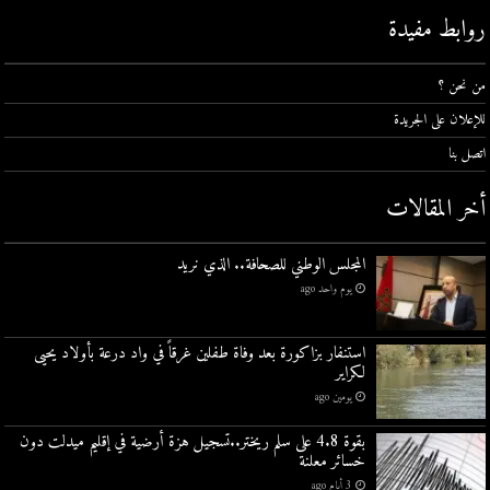
روابط مفيدة
من نحن ؟
للإعلان على الجريدة
اتصل بنا
أخر المقالات
المجلس الوطني للصحافة.. الذي نريد
يوم واحد ago
استنفار بزاكورة بعد وفاة طفلين غرقاً في واد درعة بأولاد يحيى
لكراير
يومين ago
بقوة 4.8 على سلم ريختر..تسجيل هزة أرضية في إقليم ميدلت دون
خسائر معلنة
3 أيام ago