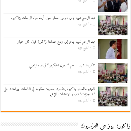
3 أسابيع ago
عبد الرحيم شهيد يدق ناقوس الخطر حول أزمة مياه الواحات بزاكورة
4 أسابيع ago
عبد الرحيم شهيد يدعو إلى وضع مصلحة زاكورة فوق كل اعتبار
4 أسابيع ago
زاكورة: شهيد يهاجم “التغول الحكومي” في لقاء تواصلي
4 أسابيع ago
بالفيديو..اتحاديو زاكورة ينتقدون حصيلة الحكومة في الواحات ويراهنون على
” المنجزات” لتصدر الانتخابات بالإقليم
4 أسابيع ago
زاكورة نيوز على الفايسبوك