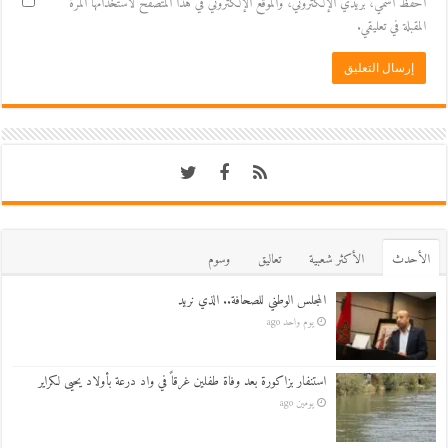
احفظ اسمي، بريدي الإلكتروني، والموقع الإلكتروني في هذا المتصفح لاستخدامها المرة
المقبلة في تعليقي.
اﻷحدث
اﻷكثر شعبية
تعاليق
وسوم
المجلس الوطني للصحافة.. الذي نريد
يوم واحد ago
استنفار بزاكورة بعد وفاة طفلين غرقاً في واد درعة بأولاد يحيى لكراير
يومين ago