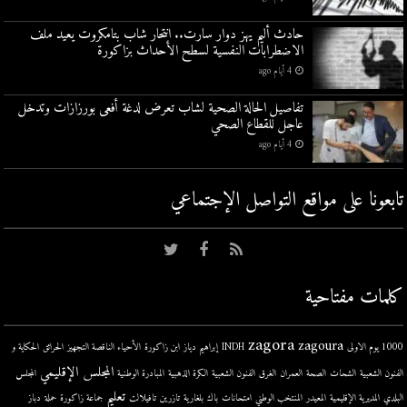
حادث أليم يهز دوار سارت.. انتحار شاب بتامكروت يعيد ملف
الاضطرابات النفسية لسطح الأحداث بزاكورة
4 أيام ago
تفاصيل الحالة الصحية لشاب تعرض لدغة أفعى بورزازات وتدخل
عاجل للقطاع الصحي
4 أيام ago
تابعونا على مواقع التواصل اﻹجتماعي
كلمات مفتاحية
zagora
zagoura
1000 يوم الاولى
INDH
إبراهيم دياز
ابن زاكورة
الأحياء الناقصة التجهيز
الحرائق
الحكاية و
المجلس الإقليمي
الفنون الشعبية
الشحات
الصحة
العمران
الغرق
الفنون الشعبية
الكرة الذهبية
المبادرة الوطنية
المجلس
تعليم
البلدي
المديرية الإقليمية
المعيدر
المنتخب الوطني
امتحانات
باك
بلغارية
تازرين
تافيلالت
جماعة زاكورة
حملة
دباز