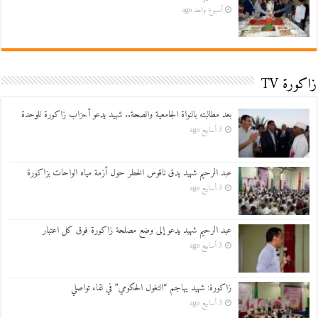
أسبوع واحد ago
زاكورة TV
بعد مطالبته بالنواة الجامعية والصحة.. شهيد يدعو أحزاب زاكورة للوحدة
3 أسابيع ago
عبد الرحيم شهيد يدق ناقوس الخطر حول أزمة مياه الواحات بزاكورة
3 أسابيع ago
عبد الرحيم شهيد يدعو إلى وضع مصلحة زاكورة فوق كل اعتبار
3 أسابيع ago
زاكورة: شهيد يهاجم “التغول الحكومي” في لقاء تواصلي
3 أسابيع ago