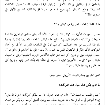
بالنظامين البنكي والقانوني في البلد الأصلي، كما يقول غيغولد، مؤلف كتاب “تجفيف الملاذات
الضريبية”. ويتابع: “السؤال الذي يطرح نفسه هو: هل تشكل بنما الملاذ الضريبي الأول على
مستوى العالم؟”
ما استفادة السلطات الضريبية من “وثائق بنما”؟
حسب المعلومات الأولية من “وثائق بنما” فإننا نعرف الآن أن بعض مشاهير الرياضيين والساسة
متورطون في”شركات العنوان البريدي”. وتتيح هذه الوثائق للسلطات الضريبية إمكانية جديدة
لملاحقة المتهربين من دفع الضرائب. “يتوجب الآن على السلطات الضريبية التأكد من أسماء
الشركات الأنفة الذكر في الكشوف الضريبية للساسة والرياضيين الواردة أسماءهم في وثائق بنما “،
حسب غيغولد. فهل تم تدوين كل المداخيل المالية للأشخاص الواردة أسماؤهم؟ وهل تم استيفاء
ضرائب عليها؟ “في حال الأوربيين الواردة أسماؤهم في القائمة فإنه يمكننا القول إنهم لم يدونوا كل
مداخليهم ولم يدفعوا ضرائب عليها”.
الخبير الضريبي وعضو البرلمان الأوروبي، سفن غيغولد
ما الذي يمكن فعله حيال تلك الشركات؟
“مفتاح القضية بيد المصارف”، هذه هي قناعة غيغولد. لا يريد مالكو “شركات العنوان البريدي”
إيداع أموالهم في بنما أو في ملاذات ضريبية فقط. فهم يودون تشغيل أموالهم. ولم يكن من العبث