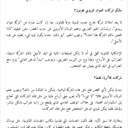
مالكو شركات العنوان البريدي مجرمون؟
لا يعد امتلاك شركة خارج حدود الدولة خرقاً للقانون، عدا إن كانت عبارة عن “شركة عنوان
بريدي”. ويتساءل الخبير الضريبي وعضو البرلمان الأوروبي عن حزب الخضر، سفن غيغولد:”لماذا
يتحمل مالك الشركة هذا العناء؟” ويجيب الخبير: “يتم ذلك، عندما يكون لديه شيء يخفيه عن بلده
الأصلي”.
الإشكالية القانونية تتجلى في أنه لا يمكن للسلطات المالية في البلد الأصلي لمالك الشركة استيفاء
الضرائب على الأرباح. وهذا نوع من التهرب الضريبي، وبموجب “مبدأ الدخل العالمي” يلزم دفع
الضرائب في البلد الذي يعيش فيه الشخص.
شركات للأثرياء فقط؟
مبدئيا يمكن لأي شخص فتح مثل هذه الشركة الوهمية، ولكن ما الفائدة من ذلك؟ ويجيب عضو
البرلمان الأوروبي قائلا: “لا شيء!” لأنه يجب جني أرباح عالية من مثل تلك الشركات التي تحتاج
إلى استثمارات ضخمة، على خلاف الموظف العادي الذي يقتطع من راتبه ضرائب بشكل مباشر.
ولذلك فقلما يمكن لذوي الدخل المنخفض فتح مثل تلك الشركات.
وعلاوة عما سبق ذكره، فقد تكون الخدمات التي تقدمها مكاتب الخدمات القانونية، مثل موساك
فونسيكا، باهظة التكاليف. يمكن تفهم مثل هذه الخطوة لو كانت هناك عدم ثقة لدى المستثمرين