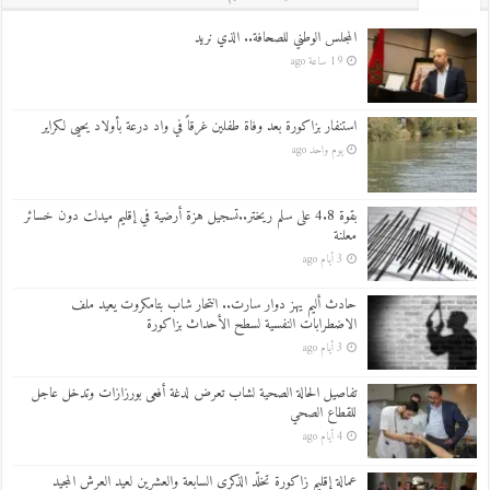
المجلس الوطني للصحافة.. الذي نريد
19 ساعة ago
استنفار بزاكورة بعد وفاة طفلين غرقاً في واد درعة بأولاد يحيى لكراير
يوم واحد ago
بقوة 4.8 على سلم ريختر..تسجيل هزة أرضية في إقليم ميدلت دون خسائر
معلنة
3 أيام ago
حادث أليم يهز دوار سارت.. انتحار شاب بتامكروت يعيد ملف
الاضطرابات النفسية لسطح الأحداث بزاكورة
3 أيام ago
تفاصيل الحالة الصحية لشاب تعرض لدغة أفعى بورزازات وتدخل عاجل
للقطاع الصحي
4 أيام ago
عمالة إقليم زاكورة تخلّد الذكرى السابعة والعشرين لعيد العرش المجيد