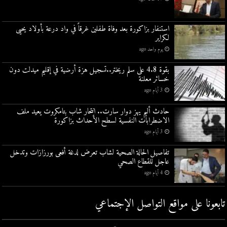
استنفار بزاكورة بعد وفاة طفلين غرقاً في واد درعة بأولاد يحيى
لكراير
يوم واحد ago
بقوة 4.8 على سلم ريختر..تسجيل هزة أرضية في إقليم ميدلت دون
خسائر معلنة
3 أيام ago
حادث أليم يهز دوار سارت.. انتحار شاب بتامكروت يعيد ملف
الاضطرابات النفسية لسطح الأحداث بزاكورة
3 أيام ago
تفاصيل الحالة الصحية لشاب تعرض لدغة أفعى بورزازات وتدخل
عاجل للقطاع الصحي
4 أيام ago
تابعونا على مواقع التواصل اﻹجتماعي