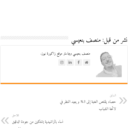
نشر من قبل: منصف بنعيسي
منصف بنعيسي ويبماستر موقع زاكورة نيوز.
السابق
حصاد يقلص العتبة إلى 3% و يعيد النظر في
لائحة الشباب
اللاحق
نساء بالراشيدية يشتكين من جودة الدقيق