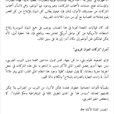
أن ظهرت في “وثائق بنما” أسماء عريقة لمؤسسات تمويلية ومصارف- بعضها ألمانية- فهذه المصارف
والمؤسسات تفتح حسابات لأصحاب الشركات، وهم يودعون فيها أموالهم، وهي لاتسأل أصحاب
الشركات عن مصدرتلك الأموال. لذلك فإن غيغولد يطالب كل البنوك بالإبلاغ عن كل شخص
يقوم بمعاملات اقتصادية مع أي من دول الملاذات الضريبية.
لقد كان للولايات المتحدة تجربة في هذا المضمار. يتوجب على جميع البنوك السويسرية إبلاغ
السلطات الأمريكية عن كل مواطن أمريكي تتعامل معه. وبالطبع فإن هذا خطوة أولى، لأنه
يمكن للمالكين نقل أموالهم إلى مكان آخر- إلى بنما على سبيل المثال.
أضرار “شركات العنوان البريدي”
تتزايد الضغوط للقيام بشيء ما: فمن جهة، تخسر الدول مداخيل ضخمة بسبب التهرب الضريبي.
ومن جهة أخرى يحصل الضرر المالي الأكبر بسبب ما تساهم به مثل هذه الشركات في جعل
الجريمة مغرية وجذابة، كما يقول غيغولد. “فلولا وجود هذا النظام المالي القذر، الذي يوفر ملاذاً
آمناً، لما زادت التجارة بالمخدرات بالسلاح” والكلام دائما للخبير.
وللمسألة تأثيرات اجتماعية خطيرة؛ فعندما يتمكن الأثرياء من التهرب من الضرائب ولا يمكن
تقديمهم للعدالة. “سيدمر هذا على المدى الطويل الثقة في الديمقراطية وحكم القانون”، كما
يستخلص الخبير الضريبي.
المصدر: القناة الألمانة dw