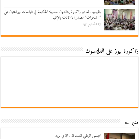
بالفيديو..اتحاديو زاكورة ينتقدون حصيلة الحكومة في الواحات ويراهنون على
” المنجزات” لتصدر الانتخابات بالإقليم
4 أسابيع ago
زاكورة نيوز على الفايسبوك
منبر حر
المجلس الوطني للصحافة.. الذي نريد