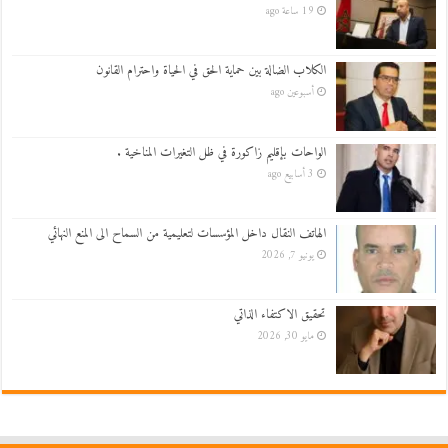
19 ساعة ago
الكلاب الضالة بين حماية الحق في الحياة واحترام القانون
أسبوعين ago
الواحات بإقليم زاكورة في ظل التغيرات المناخية .
3 أسابيع ago
الهاتف النقال داخل المؤسسات لتعليمية من السماح الى المنع النهائي
يونيو 7, 2026
تحقيق الاكتفاء الذاتي
مايو 30, 2026