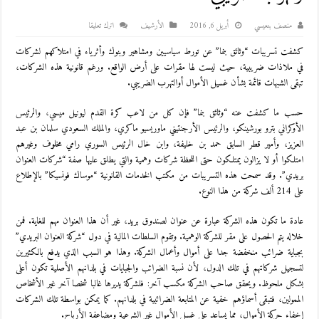
منصف بنعيسي
أبريل 6, 2016
اﻷرشيف
اترك تعليقا
كشفت تسريبات “وثائق بنما” عن تورط سياسيين ومشاهير وبنوك وأثرياء في امتلاكهم لشركات
في ملاذات ضريبية، حيث ليست لها مقرات على أرض الواقع. ورغم قانونية هذه الشركات،
تبقى الشبهات قائمة بشأن غسيل الأموال أوالتهرب الضريبي.
حسب ما كشفت عنه “وثائق بنما” فإن كل من لاعب كرة القدم ليونيل ميسي، والرئيس
الأوكراني بترو بورشينكو، والرئيس الأرجنتيني ماوريسيو ماكري، والملك السعودي سلمان بن عبد
العزيز، وأمير قطر السابق حمد بن خليفة، وابن خال الرئيس السوري رامي مخلوف وغيرهم
امتلكوا أو لا يزالون يمتلكون حتى اللحظة شركات وهمية والتي يطلق عليها صفة “شركات العنوان
بريدي”. وقد سمحت هذه التسريبات من مكتب الخدمات القانونية “موساك فونسيكا” بالإطلاع
على 214 ألف شركة من هذا النوع.
عادة ما تكون هذه الشركة عبارة عن عنوان لصندوق بريد، غير أن هذا العنوان مهم للغاية. فمن
خلاله يتم الحصول على مقر للشركة الوهمية. وتقوم السلطات المالية في دول “شركة العنوان البريدي”
بجباية ضرائب منخفضة جدا على أموال وأعمال الشركة. وهذا هو السبب الذي يدفع بالكثيرين
لتسجيل شركاتهم في تلك الدول، لأن نسبة الضرائب والجبايات في بلدانهم الأصلية تكون أعلى
بشكل ملحوظ. ويحقق صاحب الشركة مكسب آخر: فلشركة يديرها غالبا شخصا آخر غير الأشخاص
الممولين، فتبقى أسماؤهم خفية عن المتابعة الضرائبية في بلدانهم. كما يمكن بواسطة تلك الشركات
إخفاء حركة الأموال، مما يساعد على غسل الأموال غير الشرعية ومضاعفة الأرباح.