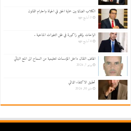
الكلاب الضالة بين حماية الحق في الحياة واحترام القانون
3 أسابيع ago
الواحات بإقليم زاكورة في ظل التغيرات المناخية .
4 أسابيع ago
الهاتف النقال داخل المؤسسات لتعليمية من السماح الى المنع النهائي
يونيو 7, 2026
تحقيق الاكتفاء الذاتي
مايو 30, 2026