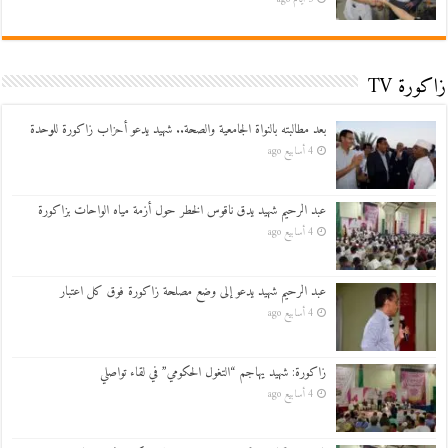
زاكورة TV
بعد مطالبته بالنواة الجامعية والصحة.. شهيد يدعو أحزاب زاكورة للوحدة
4 أسابيع ago
عبد الرحيم شهيد يدق ناقوس الخطر حول أزمة مياه الواحات بزاكورة
4 أسابيع ago
عبد الرحيم شهيد يدعو إلى وضع مصلحة زاكورة فوق كل اعتبار
4 أسابيع ago
زاكورة: شهيد يهاجم “التغول الحكومي” في لقاء تواصلي
4 أسابيع ago