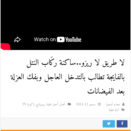
لا طريق لا ريزو..ساكنة ركَاب النتل
بالفايجة تطالب بالتدخل العاجل وبفك العزلة
بعد الفيضانات
عصام أوخويا
سبتمبر 12, 2024
أخبار
,
أخبار محلية
,
روبورتاج
,
زاكورة TV
اترك تعليقا