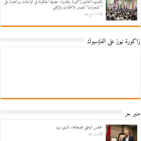
بالفيديو..اتحاديو زاكورة ينتقدون حصيلة الحكومة في الواحات ويراهنون على
” المنجزات” لتصدر الانتخابات بالإقليم
4 أسابيع ago
زاكورة نيوز على الفايسبوك
منبر حر
المجلس الوطني للصحافة.. الذي نريد
يومين ago