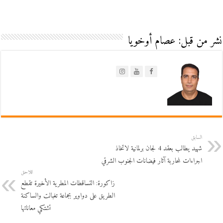
نشر من قبل: عصام أوخويا
السابق
شهيد يطالب بعقد 4 لجان برلمانية لاتخاذ
اجراءات لمحاربة آثار فيضانات الجنوب الشرقي
اللاحق
زاكورة: التساقطات المطرية الأخيرة تقطع
الطريق على دواوير بجماعة تغبالت والساكنة
تشتكي معاناتها