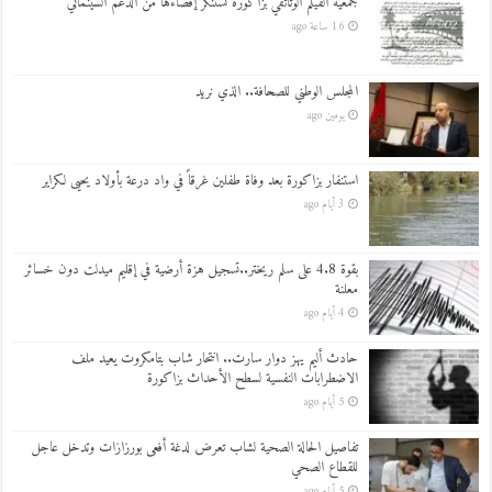
جمعية الفيلم الوثائقي بزاكورة تستنكر إقصاءها من الدعم السينمائي
16 ساعة ago
المجلس الوطني للصحافة.. الذي نريد
يومين ago
استنفار بزاكورة بعد وفاة طفلين غرقاً في واد درعة بأولاد يحيى لكراير
3 أيام ago
بقوة 4.8 على سلم ريختر..تسجيل هزة أرضية في إقليم ميدلت دون خسائر
معلنة
4 أيام ago
حادث أليم يهز دوار سارت.. انتحار شاب بتامكروت يعيد ملف
الاضطرابات النفسية لسطح الأحداث بزاكورة
5 أيام ago
تفاصيل الحالة الصحية لشاب تعرض لدغة أفعى بورزازات وتدخل عاجل
للقطاع الصحي
5 أيام ago