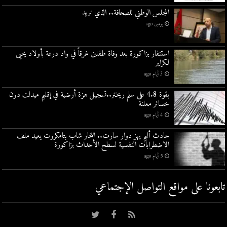
المجلس الوطني للصحافة.. الذي نريد
يومين ago
استنفار بزاكورة بعد وفاة طفلين غرقاً في واد درعة بأولاد يحيى
لكراير
3 أيام ago
بقوة 4.8 على سلم ريختر..تسجيل هزة أرضية في إقليم ميدلت دون
خسائر معلنة
4 أيام ago
حادث أليم يهز دوار سارت.. انتحار شاب بتامكروت يعيد ملف
الاضطرابات النفسية لسطح الأحداث بزاكورة
5 أيام ago
تابعونا على مواقع التواصل اﻹجتماعي