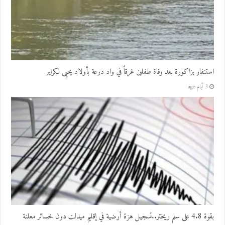
استنفار بزاكورة بعد وفاة طفلين غرقاً في واد درعة بأولاد يحيى لكراير
3 أيام ago
بقوة 4.8 على سلم ريختر..تسجيل هزة أرضية في إقليم ميدلت دون خسائر معلنة