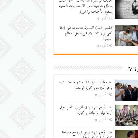
حادث أليم يهز دوار سارت.. انتحار شاب
بتامكروت يعيد ملف الاضطرابات النفسية
لسطح الأحداث بزاكورة
5 أيام ago
تفاصيل الحالة الصحية لشاب تعرض لدغة
أفعى بورزازات وتدخل عاجل للقطاع
الصحي
6 أيام ago
 TV
بعد مطالبته بالنواة الجامعية والصحة.. شهيد
يدعو أحزاب زاكورة للوحدة
4 أسابيع ago
عبد الرحيم شهيد يدق ناقوس الخطر حول
أزمة مياه الواحات بزاكورة
4 أسابيع ago
عبد الرحيم شهيد يدعو إلى وضع مصلحة
زاكورة فوق كل اعتبار