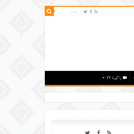
زاكورة TV