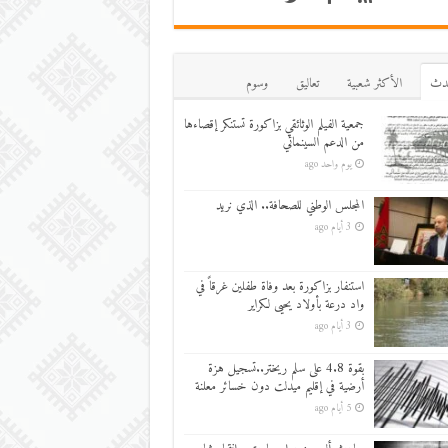
دث
اﻷكثر شعبية
تعاليق
وسوم
جمعية الفيلم الوثائقي بزاكورة تستنكر إقصاءها
من الدعم السينمائي
يوم واحد ago
المجلس الوطني للصحافة.. الذي نريد
3 أيام ago
استنفار بزاكورة بعد وفاة طفلين غرقاً في
واد درعة بأولاد يحيى لكراير
3 أيام ago
بقوة 4.8 على سلم ريختر..تسجيل هزة
أرضية في إقليم ميدلت دون خسائر معلنة
5 أيام ago