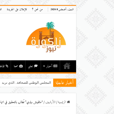
من نحن ؟
للإعلان على الجريدة
ات
السبت , أغسطس 8 2026
أخبار
تعليم
صحة
ثقافة
أخبار عاجلة
المجلس الوطني للصحافة.. الذي نريد
الرئيسية
/
اﻷرشيف
/
“ماتقيش ولدي” تُطالب بالتحقيق في اتهام