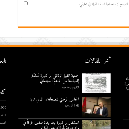
صفح لاستخدامها المرة المقبلة في تعليقي.
أخر المقالات
تاب
جمعية الفيلم الوثائقي بزاكورة تستنكر
لة
إقصاءها من الدعم السينمائي
ورة
يوم واحد ago
ية
كلم
المجلس الوطني للصحافة.. الذي نريد
3 أيام ago
1000 يوم الاول
الناقصة
استنفار بزاكورة بعد وفاة طفلين غرقاً في
الشعبية
واد درعة بأولاد يحيى لكراير