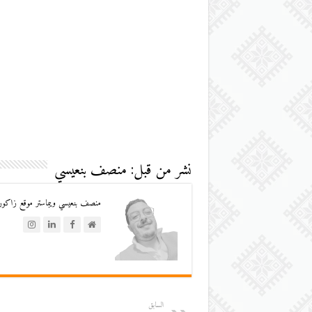
نشر من قبل: منصف بنعيسي
منصف بنعيسي ويبماستر موقع زاكورة
السابق