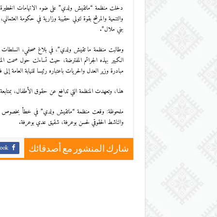
دخلت منظمة “ماتقيش ولدي” على ضوء الاتهامات الخطيرة التي
والتنمية والمرشح بقوة لتولي حقيبة وزارية في حكومة العثما
بني ملال”.
وطالبت منظمة ما تقيش ولدي”، في بلاغ صحفي، السلطات المغ
الكبير بهذه الجرائم المفترضة، حيث تساءلت حول صمت المت
مبادرة وزير العدل والحريات باعتباره رئيسا للنيابة العامة إلى
هذا، وتعهدت المنظمة التي تدافع عن حقوق الأطفال، بمتابعة 
ملحوظة: وقعت منظمة “ماتقيش ولدي” في خطأ بخصوص التصري
والناشط الحقوقي لحسن بوعرفة، شقيق عدي بوعرفة.
ook
شارك المنشور مع أصدقائك