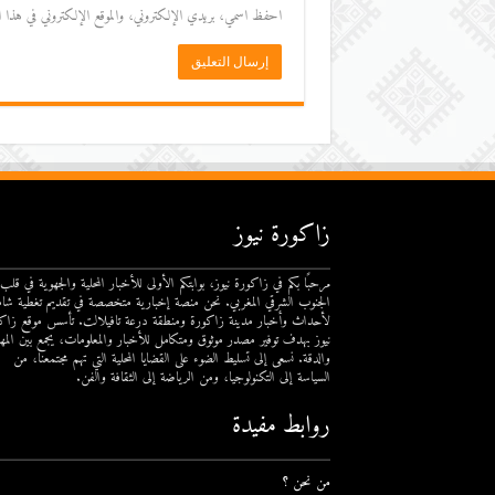
احفظ اسمي، بريدي الإلكتروني، والموقع الإلكتروني في هذا المت
زاكورة نيوز
مرحبًا بكم في زاكورة نيوز، بوابتكم الأولى للأخبار المحلية والجهوية في قلب
الجنوب الشرقي المغربي. نحن منصة إخبارية متخصصة في تقديم تغطية شام
لأحداث وأخبار مدينة زاكورة ومنطقة درعة تافيلالت. تأسس موقع زاك
نيوز بهدف توفير مصدر موثوق ومتكامل للأخبار والمعلومات، يجمع بين المهن
والدقة. نسعى إلى تسليط الضوء على القضايا المحلية التي تهم مجتمعنا، من
السياسة إلى التكنولوجيا، ومن الرياضة إلى الثقافة والفن.
روابط مفيدة
من نحن ؟