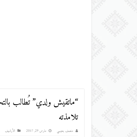
“ماتقيش ولدي” تُطالب بالتحق
تلامذته
منصف بنعيسي
مارس 29, 2017
اﻷرشيف