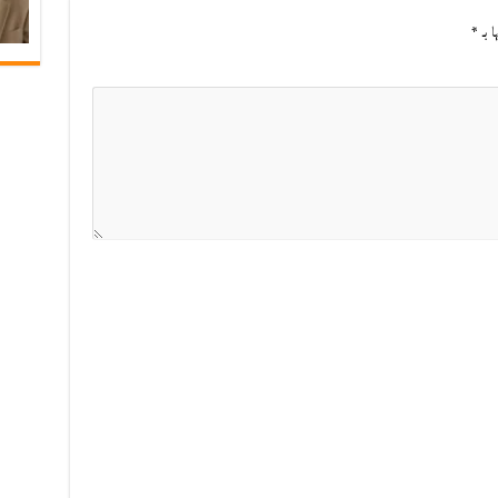
ا بـ
*