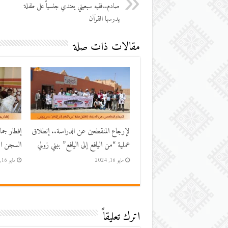
صادم..فقيه سبعيني يعتدي جنسياً على طفلة
يدرسها القرآن
مقالات ذات صلة
لإرجاع المنقطعين عن الدراسة.. إنطلاق
إفطار جم
عملية “من اليافع إلى اليافع” ببني زولي
السجن الم
مايو 16, 2024
مايو 16, 2024
اترك تعليقاً