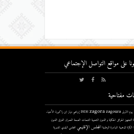
عونا على مواقع التواصل اﻹجتماعي
ات مفتاحية
zagora
zagoura
ى
INDH
إبراهيم دياز
ابن زاكورة
الأحياء
 التجهيز
الحرائق
الحكاية و الفنون الشعبية
الشحات
الصحة
العمران
الغرق
الفنون
المجلس الإقليمي
الكرة الذهبية
المبادرة الوطنية
المجلس البلدي
المديرية