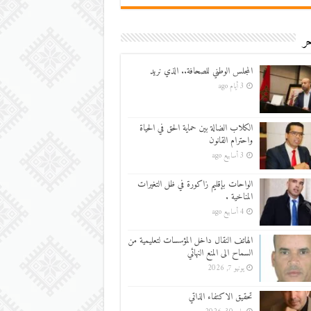
ر
المجلس الوطني للصحافة.. الذي نريد
3 أيام ago
الكلاب الضالة بين حماية الحق في الحياة
واحترام القانون
3 أسابيع ago
الواحات بإقليم زاكورة في ظل التغيرات
المناخية .
4 أسابيع ago
الهاتف النقال داخل المؤسسات لتعليمية من
السماح الى المنع النهائي
يونيو 7, 2026
تحقيق الاكتفاء الذاتي