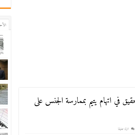
اﻷح
يق في اتهام يتيم بممارسة الجنس على
اترك تعليقا