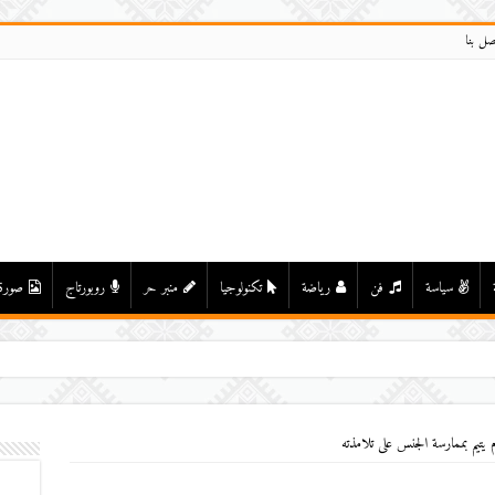
صل بنا
سياسة
فن
رياضة
تكنولوجيا
منبر حر
روبورتاج
صورة
 يتيم بممارسة الجنس على تلامذته