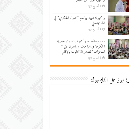
4 أسابيع ago
زاكورة: شهيد يهاجم “التغول الحكومي” في
لقاء تواصلي
4 أسابيع ago
بالفيديو..اتحاديو زاكورة ينتقدون حصيلة
الحكومة في الواحات ويراهنون على ”
المنجزات” لتصدر الانتخابات بالإقليم
4 أسابيع ago
 نيوز على الفايسبوك