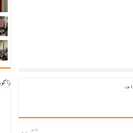
زاكورة
 نيوز.
اللاحق