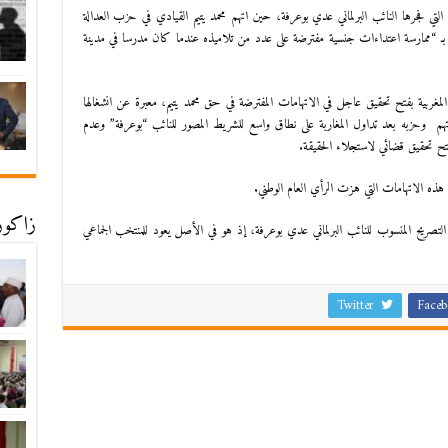
 فجرها النائب البرلماني عدي بوعرفة، حين اتهم محمد يتيم القيادي في حزب العدالة
ني، بـ “ممارسة اعتداءات جنسية مفترضة على عدد من تلاميذه عندما كان مدرسا في مدينة
ربية بفتح تحقيق عاجل في الاتهامات المفترضة في حق محمد يتيم، معبرة عن انشغالها
هم وحزبه بعد تداول المغاربة على نطاق واسع للشريط المصور للنائب “بوعرفة” وعدم
 فتح تحقيق قضائي لاستجلاء الحقيقة.
هذه الاتهامات التي هزت الرأي العام الوطني.
زاكورة
ح المنسوب للنائب البرلماني عدي بوعرفة، إذ هو في الأصل يعود للمنتخب الجماعي
Twitter
Faceb