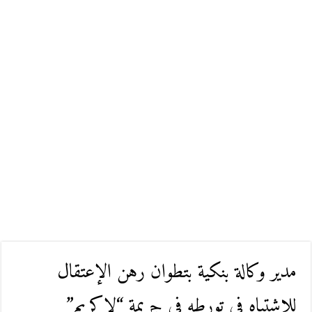
مدير وكالة بنكية بتطوان رهن الإعتقال
للاشتباه في تورطه في جريمة “لاكريم”