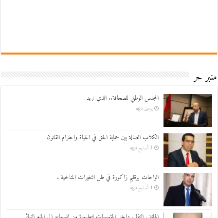
منبر حر
المجلس الوطني للصحافة.. الذي نريد
يومين ago
الكلاب الضالة بين حماية الحق في الحياة واحترام القانون
3 أسابيع ago
الواحات بإقليم زاكورة في ظل التغيرات المناخية .
4 أسابيع ago
الهاتف النقال داخل المؤسسات لتعليمية من السماح الى المنع النهائي