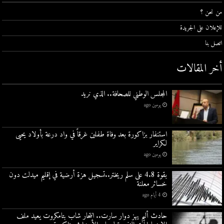
من نحن ؟
للإعلان على الجريدة
اتصل بنا
أخر المقالات
المجلس الوطني للصحافة.. الذي نريد
يومين ago
استنفار بزاكورة بعد وفاة طفلين غرقاً في واد درعة بأولاد يحيى
لكراير
يومين ago
بقوة 4.8 على سلم ريختر..تسجيل هزة أرضية في إقليم ميدلت دون
خسائر معلنة
4 أيام ago
حادث أليم يهز دوار سارت.. انتحار شاب بتامكروت يعيد ملف