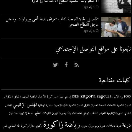
الاضطرابات النفسية لسطح الأحداث بزاكورة
4 أيام ago
تفاصيل الحالة الصحية لشاب تعرض لدغة أفعى بورزازات وتدخل
عاجل للقطاع الصحي
5 أيام ago
تابعونا على مواقع التواصل اﻹجتماعي
كلمات مفتاحية
zagora
zagoura
1000 يوم الاولى
INDH
إبراهيم دياز
ابن زاكورة
الأحياء الناقصة التجهيز
الحرائق
الحكاية و
المجلس الإقليمي
الفنون الشعبية
الشحات
الصحة
العمران
الغرق
الفنون الشعبية
الكرة الذهبية
المبادرة الوطنية
المجلس
تعليم
البلدي
المديرية الإقليمية
المعيدر
المنتخب الوطني
امتحانات
باك
بلغارية
تازرين
تافيلالت
جماعة زاكورة
حملة
دباز
زاكورة
رياضة
درعة
درعة تافيلالت
دورة يونيو
روائي مغربي
زكونو
ستارا زاكورة
طه العياشي
قسم