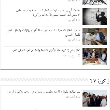
4 أيام ago
حادث أليم يهز دوار سارت.. انتحار شاب بتامكروت يعيد ملف
الاضطرابات النفسية لسطح الأحداث بزاكورة
4 أيام ago
تفاصيل الحالة الصحية لشاب تعرض لدغة أفعى بورزازات وتدخل عاجل
للقطاع الصحي
5 أيام ago
عمالة إقليم زاكورة تخلّد الذكرى السابعة والعشرين لعيد العرش المجيد
أسبوع واحد ago
زاكورة TV
بعد مطالبته بالنواة الجامعية والصحة.. شهيد يدعو أحزاب زاكورة للوحدة
4 أسابيع ago