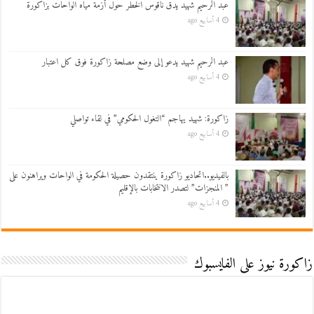
عبد الرحيم شهيد يدق ناقوس الخطر حول أزمة مياه الواحات بزاكورة
4 أسابيع ago
عبد الرحيم شهيد يدعو إلى وضع مصلحة زاكورة فوق كل اعتبار
4 أسابيع ago
زاكورة: شهيد يهاجم “التغول الحكومي” في لقاء تواصلي
4 أسابيع ago
بالفيديو..اتحاديو زاكورة ينتقدون حصيلة الحكومة في الواحات ويراهنون على
” المنجزات” لتصدر الانتخابات بالإقليم
4 أسابيع ago
زاكورة نيوز على الفايسبوك