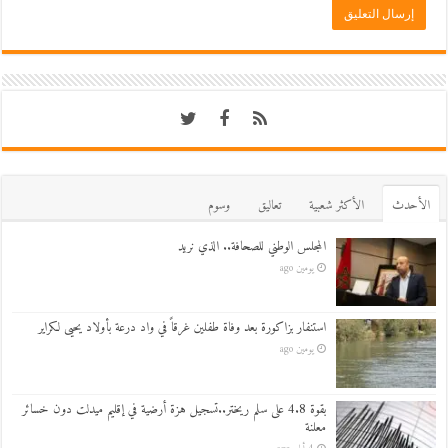
اﻷحدث
اﻷكثر شعبية
تعاليق
وسوم
المجلس الوطني للصحافة.. الذي نريد
يومين ago
استنفار بزاكورة بعد وفاة طفلين غرقاً في واد درعة بأولاد يحيى لكراير
يومين ago
بقوة 4.8 على سلم ريختر..تسجيل هزة أرضية في إقليم ميدلت دون خسائر
معلنة