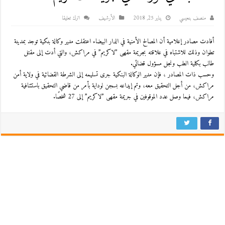
منصف بنعيسي
يناير 25, 2018
اﻷرشيف
اترك تعليقا
أفادت مصادر إعلامية أن المصالح الأمنية في الدار البيضاء اعتقلت مدير وكالة بنكية توجد بمدينة
تطوان وذلك للاشتباه في علاقته بجريمة مقهى ”لاكريم” في مراكش، والتي أدت إلى مقتل
طالب بكلية الطب ونجل مسؤول قضائي.
وحسب ذات المصادر ، فإن مدير الوكالة البنكية جرى تسليمه إلى الشرطة القضائية في ولاية أمن
مراكش، من أجل التحقيق معه، وتم إيداعه بسجن لوداية بأمر من قاضي التحقيق باستئنافية
مراكش، فيما وصل عدد الموقوفين في جريمة مقهى ”لاكريم” إلى 27 شخصًا.