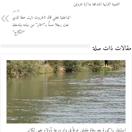
التنمية الترابية المندمجة بدائرة تنزولين
اللاحق
الداخلية تعفي قائد تاغزوت نايت عطا الذي
نعت رجلا مسنّْا بـ”الحمار” من مهامه وتدخله
“الگراج”
مقالات ذات صلة
استنفار بزاكورة بعد وفاة طفلين غرقاً في واد درعة بأولاد يحيى لكراير