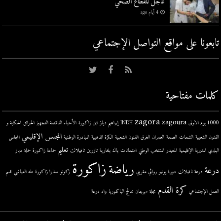
عاجل للقطاع الصحي
4 أيام ago
تابعونا على مواقع التواصل اﻹجتماعي
كلمات مفتاحية
zagora
zagoura
1000 يوم الاولى
INDH
إبراهيم دياز
ابن زاكورة
الأحياء الناقصة التجهيز
الحرائق
الحكاية و
المجلس الإقليمي
الفنون الشعبية
الشحات
الصحة
العمران
الغرق
الفنون الشعبية
الكرة الذهبية
المبادرة الوطنية
المجلس
تعليم
البلدي
المديرية الإقليمية
المعيدر
المنتخب الوطني
امتحانات
باك
بلغارية
تازرين
تافيلالت
جماعة زاكورة
حملة
دباز
زاكورة
رياضة
درعة
درعة تافيلالت
دورة يونيو
روائي مغربي
زكونو
ستارا زاكورة
طه العياشي
قسم
كرة القدم
العمل الإجتماعي
مجلة
مهرجان
نتائج الباكلوريا
واد درعة