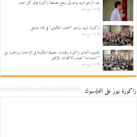
عبد الرحيم شهيد يدعو إلى وضع مصلحة زاكورة فوق كل اعتبار
4 أسابيع ago
زاكورة: شهيد يهاجم “التغول الحكومي” في لقاء تواصلي
4 أسابيع ago
بالفيديو..اتحاديو زاكورة ينتقدون حصيلة الحكومة في الواحات ويراهنون على
” المنجزات” لتصدر الانتخابات بالإقليم
4 أسابيع ago
زاكورة نيوز على الفايسبوك