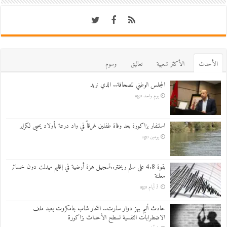
اﻷحدث
اﻷكثر شعبية
تعاليق
وسوم
المجلس الوطني للصحافة.. الذي نريد
يوم واحد ago
استنفار بزاكورة بعد وفاة طفلين غرقاً في واد درعة بأولاد يحيى لكراير
يومين ago
بقوة 4.8 على سلم ريختر..تسجيل هزة أرضية في إقليم ميدلت دون خسائر
معلنة
3 أيام ago
حادث أليم يهز دوار سارت.. انتحار شاب بتامكروت يعيد ملف
الاضطرابات النفسية لسطح الأحداث بزاكورة