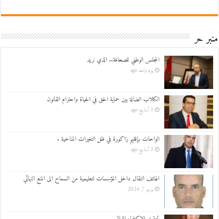
منبر حر
المجلس الوطني للصحافة.. الذي نريد
يوم واحد ago
الكلاب الضالة بين حماية الحق في الحياة واحترام القانون
3 أسابيع ago
الواحات بإقليم زاكورة في ظل التغيرات المناخية .
3 أسابيع ago
الهاتف النقال داخل المؤسسات لتعليمية من السماح الى المنع النهائي
يونيو 7, 2026
تحقيق الاكتفاء الذاتي