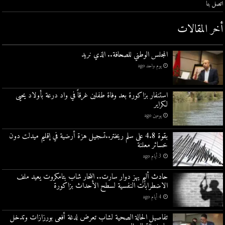
اتصل بنا
أخر المقالات
المجلس الوطني للصحافة.. الذي نريد
يوم واحد ago
استنفار بزاكورة بعد وفاة طفلين غرقاً في واد درعة بأولاد يحيى
لكراير
يومين ago
بقوة 4.8 على سلم ريختر..تسجيل هزة أرضية في إقليم ميدلت دون
خسائر معلنة
3 أيام ago
حادث أليم يهز دوار سارت.. انتحار شاب بتامكروت يعيد ملف
الاضطرابات النفسية لسطح الأحداث بزاكورة
4 أيام ago
تفاصيل الحالة الصحية لشاب تعرض لدغة أفعى بورزازات وتدخل