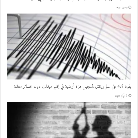
يومين ago
بقوة 4.8 على سلم ريختر..تسجيل هزة أرضية في إقليم ميدلت دون خسائر معلنة
3 أيام ago