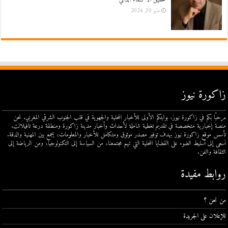
مايو 30, 2026
زاكورة نيوز
مرحبًا بكم في زاكورة نيوز، بوابتكم الأولى للأخبار المحلية والجهوية في قلب الجنوب الشرقي المغربي. نحن
منصة إخبارية متخصصة في تقديم تغطية شاملة لأحداث وأخبار مدينة زاكورة ومنطقة درعة تافيلالت.
تأسس موقع زاكورة نيوز بهدف توفير مصدر موثوق ومتكامل للأخبار والمعلومات، يجمع بين المهنية والدقة.
نسعى إلى تسليط الضوء على القضايا المحلية التي تهم مجتمعنا، من السياسة إلى التكنولوجيا، ومن الرياضة إلى
الثقافة والفن.
روابط مفيدة
من نحن ؟
للإعلان على الجريدة