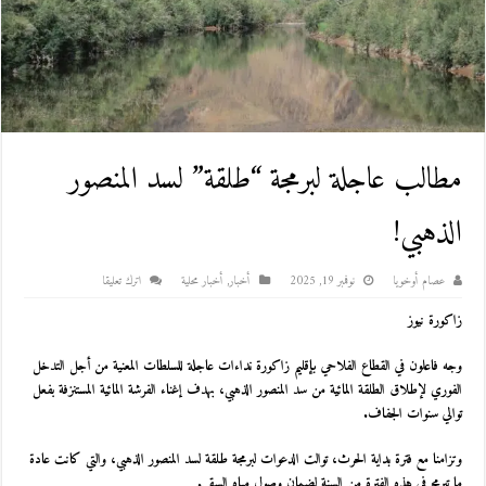
مطالب عاجلة لبرمجة “طلقة” لسد المنصور
الذهبي!
عصام أوخويا
نوفمبر 19, 2025
أخبار
,
أخبار محلية
اترك تعليقا
زاكورة نيوز
وجه فاعلون في القطاع الفلاحي بإقليم زاكورة نداءات عاجلة للسلطات المعنية من أجل التدخل
الفوري لإطلاق الطلقة المائية من سد المنصور الذهبي، بهدف إغناء الفرشة المائية المستنزفة بفعل
توالي سنوات الجفاف.
وتزامنا مع فترة بداية الحرث، توالت الدعوات لبرمجة طلقة لسد المنصور الذهبي، والتي كانت عادة
ما تبرمج في هذه الفترة من السنة لضمان وصول مياه السقي.