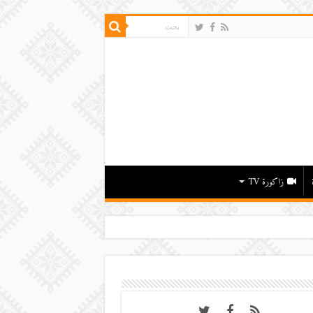
زاكورة TV