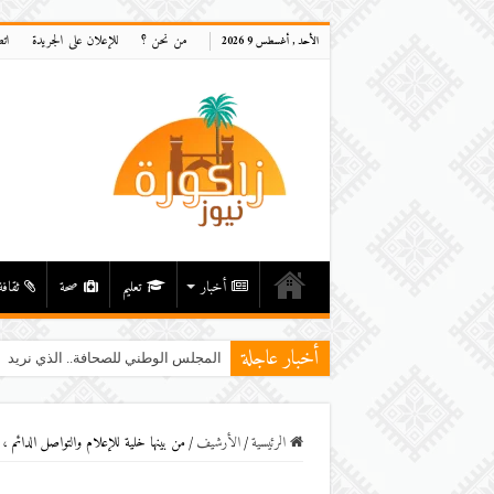
من نحن ؟
للإعلان على الجريدة
ات
الأحد , أغسطس 9 2026
أخبار
تعليم
صحة
ثقافة
أخبار عاجلة
المجلس الوطني للصحافة.. الذي نريد
الرئيسية
/
اﻷرشيف
/
من بينها خلية للإعلام والتواصل الدائم ، إ