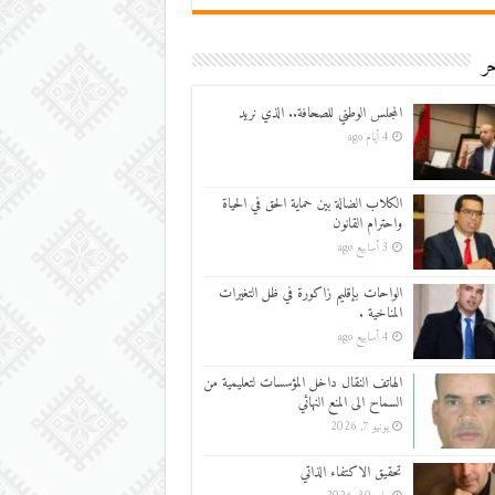
ر
المجلس الوطني للصحافة.. الذي نريد
4 أيام ago
الكلاب الضالة بين حماية الحق في الحياة
واحترام القانون
3 أسابيع ago
الواحات بإقليم زاكورة في ظل التغيرات
المناخية .
4 أسابيع ago
الهاتف النقال داخل المؤسسات لتعليمية من
السماح الى المنع النهائي
يونيو 7, 2026
تحقيق الاكتفاء الذاتي