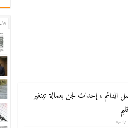
اﻷح
صل الدائم ، إحداث لجن بعمالة تينغير
ليم
اترك تعليقا