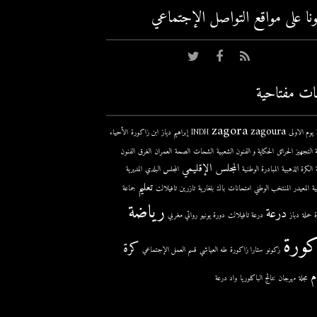
عونا على مواقع التواصل اﻹجتماعي
ات مفتاحية
zagora
zagoura
ى
INDH
إبراهيم دياز
ابن زاكورة
الأحياء
 التجهيز
الحرائق
الحكاية و الفنون الشعبية
الشحات
الصحة
العمران
الغرق
الفنون
المجلس الإقليمي
الكرة الذهبية
المبادرة الوطنية
المجلس البلدي
المديرية
تعليم
ية
المعيدر
المنتخب الوطني
امتحانات
باك
بلغارية
تازرين
تافيلالت
جماعة
رياضة
درعة
حملة
دباز
درعة تافيلالت
دورة يونيو
روائي مغربي
كورة
كرة
زكونو
ستارا زاكورة
طه العياشي
قسم العمل الإجتماعي
م
مجلة
مهرجان
نتائج الباكلوريا
واد درعة