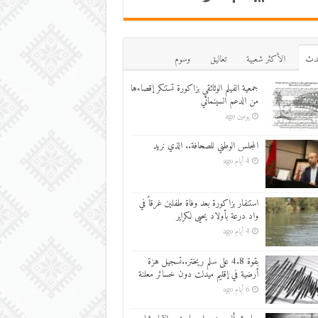
دث
اﻷكثر شعبية
تعاليق
وسوم
جمعية الفيلم الوثائقي بزاكورة تستنكر إقصاءها
من الدعم السينمائي
يومين ago
المجلس الوطني للصحافة.. الذي نريد
4 أيام ago
استنفار بزاكورة بعد وفاة طفلين غرقاً في
واد درعة بأولاد يحيى لكراير
4 أيام ago
بقوة 4.8 على سلم ريختر..تسجيل هزة
أرضية في إقليم ميدلت دون خسائر معلنة
6 أيام ago