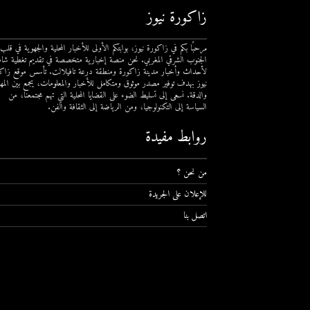
زاكورة نيوز
مرحبًا بكم في زاكورة نيوز، بوابتكم الأولى للأخبار المحلية والجهوية في قلب
الجنوب الشرقي المغربي. نحن منصة إخبارية متخصصة في تقديم تغطية شام
لأحداث وأخبار مدينة زاكورة ومنطقة درعة تافيلالت. تأسس موقع زاك
نيوز بهدف توفير مصدر موثوق ومتكامل للأخبار والمعلومات، يجمع بين المهن
والدقة. نسعى إلى تسليط الضوء على القضايا المحلية التي تهم مجتمعنا، من
السياسة إلى التكنولوجيا، ومن الرياضة إلى الثقافة والفن.
روابط مفيدة
من نحن ؟
للإعلان على الجريدة
اتصل بنا