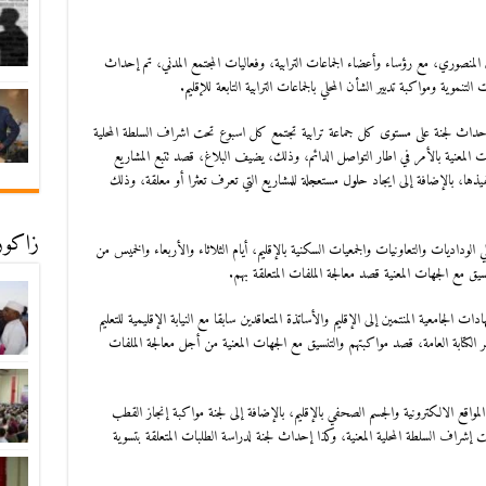
اق المنصوري، مع رؤساء وأعضاء الجماعات الترابية، وفعاليات المجتمع المدني، تم إحداث
التنموية ومواكبة تدبير الشأن المحلي بالجماعات الترابية التابعة للإقليم.
إحداث لجنة على مستوى كل جماعة ترابية تجتمع كل اسبوع تحت اشراف السلطة المحلية
ت المعنية بالأمر في اطار التواصل الدائم، وذلك، يضيف البلاغ، قصد تتبع المشاريع
تنفيذها، بالإضافة إلى ايجاد حلول مستعجلة للمشاريع التي تعرف تعثرا أو معلقة، وذلك
زاكورة
الوداديات والتعاونيات والجمعيات السكنية بالإقليم، أيام الثلاثاء والأربعاء والخميس من
سيق مع الجهات المعنية قصد معالجة الملفات المتعلقة بهم.
لجامعية المنتمين إلى الإقليم والأساتذة المتعاقدين سابقا مع النيابة الإقليمية للتعليم
قر الكتابة العامة، قصد مواكبتهم والتنسيق مع الجهات المعنية من أجل معالجة الملفات
مواقع الالكترونية والجسم الصحفي بالإقليم، بالإضافة إلى لجنة مواكبة إنجاز القطب
شراف السلطة المحلية المعنية، وكذا إحداث لجنة لدراسة الطلبات المتعلقة بتسوية