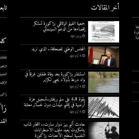
أخر المقالات
تاب
جمعية الفيلم الوثائقي بزاكورة تستنكر
لة
إقصاءها من الدعم السينمائي
ورة
يومين ago
ية
كلم
المجلس الوطني للصحافة.. الذي نريد
4 أيام ago
1000 يوم الاول
الناقصة
استنفار بزاكورة بعد وفاة طفلين غرقاً في
الشعبية
واد درعة بأولاد يحيى لكراير
الإقليم
4 أيام ago
زاكورة
بقوة 4.8 على سلم ريختر..تسجيل هزة
زا
أرضية في إقليم ميدلت دون خسائر معلنة
6 أيام ago
القد
حادث أليم يهز دوار سارت.. انتحار شاب
بتامكروت يعيد ملف الاضطرابات
النفسية لسطح الأحداث بزاكورة