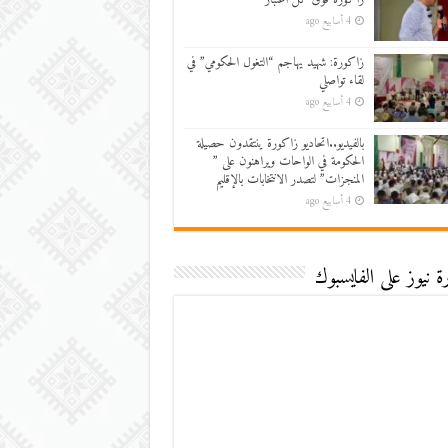
4 أسابيع ago
زاكورة: شهيد يهاجم “التغول الحكومي” في
لقاء تواصلي
4 أسابيع ago
بالفيديو..اتحاديو زاكورة ينتقدون حصيلة
الحكومة في الواحات ويراهنون على ”
المنجزات” لتصدر الانتخابات بالإقليم
4 أسابيع ago
 نيوز على الفايسبوك