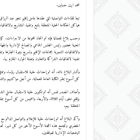
محمد ايت حساين.
تبعا للقاءات التواصلية التي عقدها عامل إقليم تنغير عبد الرز
هياكل الحكامة المحلية المتعلقة بتتبع وتنفيذ المشاريع والاتفاقيات 
وحسب بلاغ للعمالة فإنه تم اتخاذ مجموعة من الاجراءات، ك
المعنية بحضور رئيس المجلس الجماعي والمصالح الإدارية والجها
والاتفاقيات التنموية بجماعات الإقليم وتسريع وتيرة انجازها و
تنفيدا لاتفاقيات الشراكة والتعاون وتعبئة الموارد الملتزم بها.
وأشار البلاغ ذاته، أنه تم إحداث خلية للاستقبال رؤساء وممثلي 
كل أسبوع بمقر الكتابة العامة للعمالة، من أجل مواكتبهم والتن
وأضاف المصدر نفس أنه تم تكوين خلية لاستقبال حاملي الشهادات ا
بإقليم تنغير، أيام الثلاثاء والأربعاء والخميس من كل أسبوع بم
المتعلقة بهم.
وأكد البلاغ أنه تم إحداث خلية للإعلام والتواصل الدائم مع ال
الحضري وتجتمع هذه اللجنة الأسبوع الأخير من كل شهر، تحت إ
الوضعيات الإدارية للموظفين.