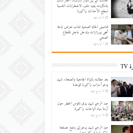
حادث أليم يهز دوار سارت.. انتحار شاب
بتامكروت يعيد ملف الاضطرابات النفسية
لسطح الأحداث بزاكورة
6 أيام ago
تفاصيل الحالة الصحية لشاب تعرض لدغة
أفعى بورزازات وتدخل عاجل للقطاع
الصحي
7 أيام ago
 TV
بعد مطالبته بالنواة الجامعية والصحة.. شهيد
يدعو أحزاب زاكورة للوحدة
4 أسابيع ago
عبد الرحيم شهيد يدق ناقوس الخطر حول
أزمة مياه الواحات بزاكورة
4 أسابيع ago
عبد الرحيم شهيد يدعو إلى وضع مصلحة
زاكورة فوق كل اعتبار