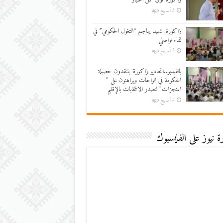
3 أسابيع ago
زاكورة: شهيد يهاجم “التغول الحكومي” في
لقاء تواصلي
3 أسابيع ago
بالفيديو..اتحاديو زاكورة ينتقدون حصيلة
الحكومة في الواحات ويراهنون على ”
المنجزات” لتصدر الانتخابات بالإقليم
4 أسابيع ago
 نيوز على الفايسبوك