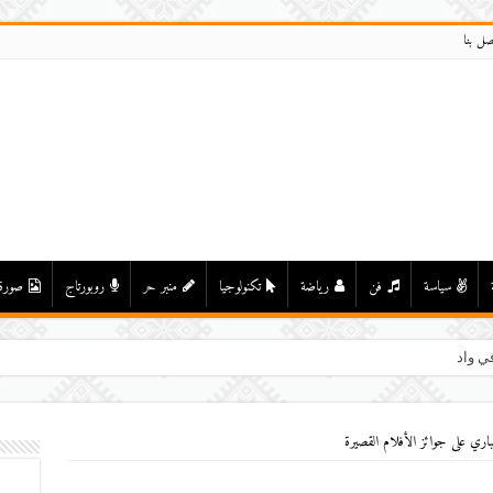
صل بنا
سياسة
فن
رياضة
تكنولوجيا
منبر حر
روبورتاج
صورة
ي واد درعة بأولاد يحيى لكراير
تباري على جوائز الأفلام القصيرة