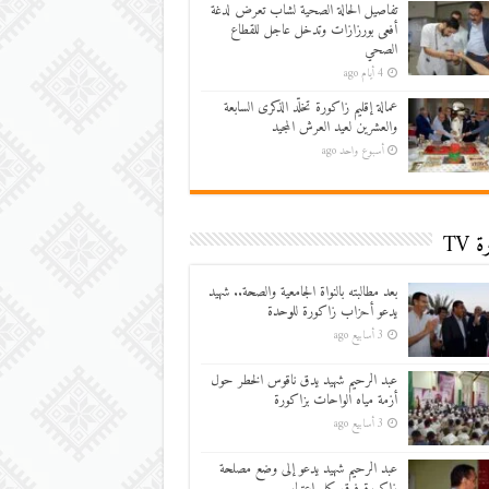
تفاصيل الحالة الصحية لشاب تعرض لدغة
أفعى بورزازات وتدخل عاجل للقطاع
الصحي
4 أيام ago
عمالة إقليم زاكورة تخلّد الذكرى السابعة
والعشرين لعيد العرش المجيد
أسبوع واحد ago
 TV
بعد مطالبته بالنواة الجامعية والصحة.. شهيد
يدعو أحزاب زاكورة للوحدة
3 أسابيع ago
عبد الرحيم شهيد يدق ناقوس الخطر حول
أزمة مياه الواحات بزاكورة
3 أسابيع ago
عبد الرحيم شهيد يدعو إلى وضع مصلحة
زاكورة فوق كل اعتبار