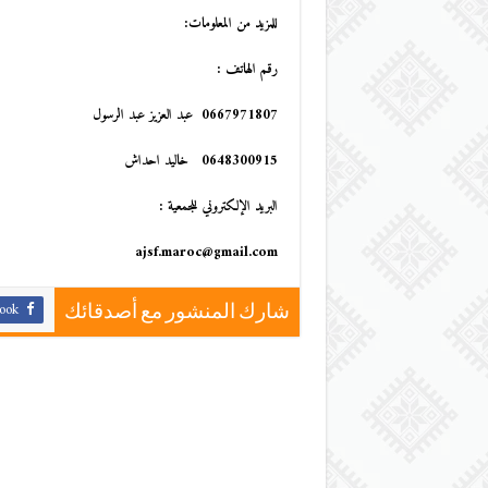
للمزيد من المعلومات:
رقم الهاتف :
0667971807
عبد العزيز عبد الرسول
0648300915
خاليد احداش
البريد الإلكتروني للجمعية :
ajsf.maroc@gmail.com
ook
شارك المنشور مع أصدقائك