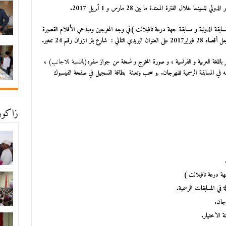
 خلال الفترة الممتدة ما بين 28 مارس و 1 أبريل 2017.
مسابقة الدولية و مسابقة جهة درعة تافيلالت )في وجه المخرجين ومبدعي الأفلام القصيرة
شارع بئر انزران رقم
24
تنغير.
للغة العربية و الفرنسية ، و صورة المخرج و نسخة من جواز سفره
(بالنسبة للاجانب)
،
في المسابقة الرسمية للمهرجان.
,
و سحب وتعبئة بطاقة التسجيل في صفحة الفيسبوك
زاكورة
جهة درعة تافيلالت )
ة في المسابقات الرسمية.
رجان.
 الاختيار.