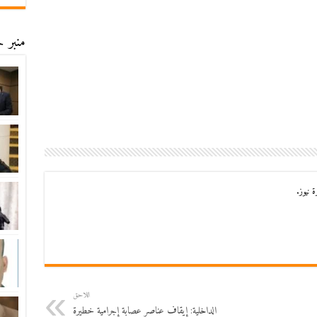
منبر ح
 نيوز.
اللاحق
الداخلية: إيقاف عناصر عصابة إجرامية خطيرة