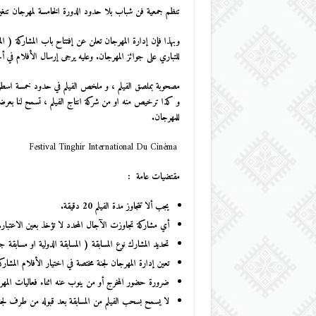
تنظم جمعية فن شباب بلا حدود الدورة الخامسة لمهرجان تنغير الدولي للسينما
وبهذا فإن إدارة المهرجان تعلن عن إفتتاح باب المشاركة ( ال
للتباري على جوائز المهرجان. وعليه يرجى إرسال الأفلام في أجل أقصاه 28 فبراير2017 على العنوان البريدي التالي : 
مصحوبة بملصق الفيلم ، و ملخص الفيلم في حدود خمسة اسطر با
و كذا ترخيص منه او من شركة انتاج الفيلم ، تسمح لنا بعرضه 
للمهرجان.
Festival Tinghir International Du Cinéma
مقتضيات عامة :
يجب ألا تتجاوز مدة الفيلم 20 دقيقة.
أي مشاركة تجاوزت الآجال المحدد لا تؤخذ بعين الاعتبار.
تحديد المشارك نوع المسابقة ( المسابقة الدولية او مسابقة 
تعين إدارة المهرجان لجنة مختصة في اختيار الأفلام المشارك
ضرورة حضور المخرج أو من ينوب عنه اثناء فعاليات المه
لا
يسمح بسحب الفيلم من المسابقة بعد قبوله من طرف لجنة