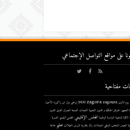
عونا على مواقع التواصل اﻹجتماعي
ات مفتاحية
zagora
zagoura
ى
INDH
إبراهيم دياز
ابن زاكورة
الأحياء
 التجهيز
الحرائق
الحكاية و الفنون الشعبية
الشحات
الصحة
العمران
الغرق
الفنون
المجلس الإقليمي
الكرة الذهبية
المبادرة الوطنية
المجلس البلدي
المديرية
تعليم
ية
المعيدر
المنتخب الوطني
امتحانات
باك
بلغارية
تازرين
تافيلالت
جماعة