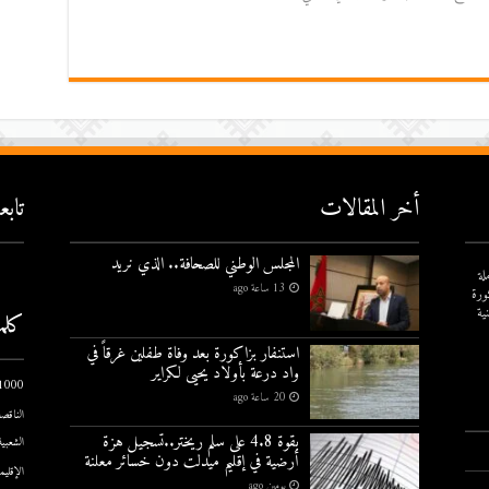
أخر المقالات
تاب
المجلس الوطني للصحافة.. الذي نريد
لة
13 ساعة ago
ورة
ية
كلم
استنفار بزاكورة بعد وفاة طفلين غرقاً في
واد درعة بأولاد يحيى لكراير
1000 يوم الاول
20 ساعة ago
الناقصة
بقوة 4.8 على سلم ريختر..تسجيل هزة
الشعبية
أرضية في إقليم ميدلت دون خسائر معلنة
الإقليم
يومين ago