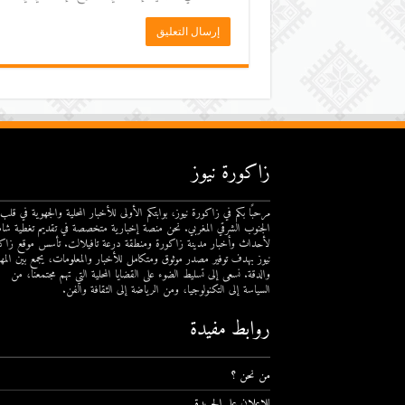
زاكورة نيوز
مرحبًا بكم في زاكورة نيوز، بوابتكم الأولى للأخبار المحلية والجهوية في قلب
الجنوب الشرقي المغربي. نحن منصة إخبارية متخصصة في تقديم تغطية شام
لأحداث وأخبار مدينة زاكورة ومنطقة درعة تافيلالت. تأسس موقع زاك
نيوز بهدف توفير مصدر موثوق ومتكامل للأخبار والمعلومات، يجمع بين المهن
والدقة. نسعى إلى تسليط الضوء على القضايا المحلية التي تهم مجتمعنا، من
السياسة إلى التكنولوجيا، ومن الرياضة إلى الثقافة والفن.
روابط مفيدة
من نحن ؟
للإعلان على الجريدة