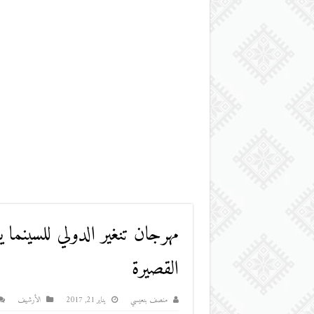
مهرجان تنغير الدولي للسينما 
القصيرة
منصف بنعيسي
يناير 21, 2017
اﻷرشيف