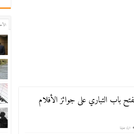
اﻷح
يفتح باب التباري على جوائز الأفلام
اترك تعليقا