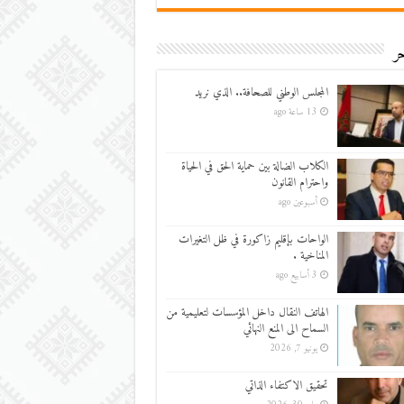
ر
المجلس الوطني للصحافة.. الذي نريد
13 ساعة ago
الكلاب الضالة بين حماية الحق في الحياة
واحترام القانون
أسبوعين ago
الواحات بإقليم زاكورة في ظل التغيرات
المناخية .
3 أسابيع ago
الهاتف النقال داخل المؤسسات لتعليمية من
السماح الى المنع النهائي
يونيو 7, 2026
تحقيق الاكتفاء الذاتي