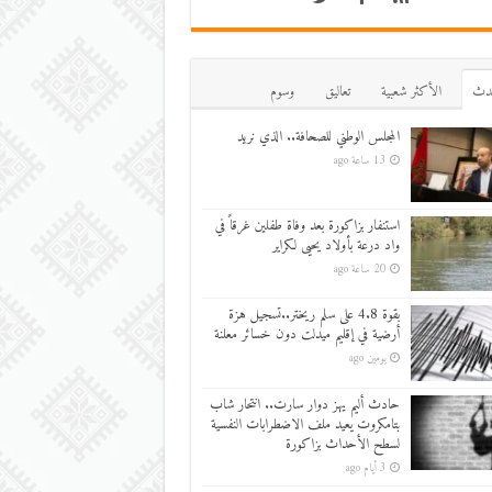
دث
اﻷكثر شعبية
تعاليق
وسوم
المجلس الوطني للصحافة.. الذي نريد
13 ساعة ago
استنفار بزاكورة بعد وفاة طفلين غرقاً في
واد درعة بأولاد يحيى لكراير
20 ساعة ago
بقوة 4.8 على سلم ريختر..تسجيل هزة
أرضية في إقليم ميدلت دون خسائر معلنة
يومين ago
حادث أليم يهز دوار سارت.. انتحار شاب
بتامكروت يعيد ملف الاضطرابات النفسية
لسطح الأحداث بزاكورة
3 أيام ago