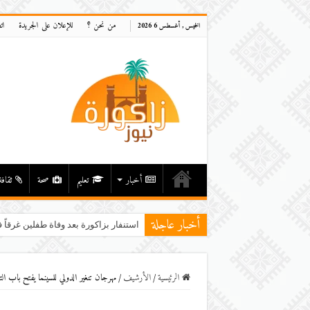
من نحن ؟
للإعلان على الجريدة
ات
الخميس , أغسطس 6 2026
أخبار
تعليم
صحة
ثقافة
أخبار عاجلة
استنفار بزاكورة بعد وفاة طفلين غرقاً ف
الرئيسية
/
اﻷرشيف
/
مهرجان تنغير الدولي للسينما يفتح باب ال