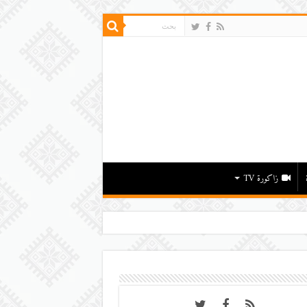
زاكورة TV