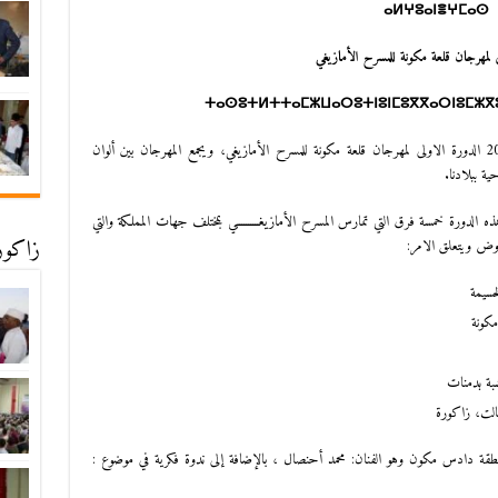
ⴰⵍⵖⵓⴰⵏⴻⵖⵎⴰⵙ
ى لمهرجان قلعة مكونة للمسرح الأمازيغي
ⵜⴰⵙ
ⵓⵜⵍⵜⵜⴰⵎⵣⵡⴰⵔⵓⵜⵏⵓⵏⵎⵓⴳⴳⴰⵔⵏⵓⵎⵣⴳ
ينظم المركز الثقافي قلعة مكونة أيام 27 28و29 ماي 2016 الدورة الاولى لمهرجان قلعة مكونة للمسرح الأمازيغي، ويجمع المهرجان بين ألوان
ة ببلادنا.
 الدورة خمسة فرق التي تمارس المسرح الأمازيغــــــــــي بمختلف جهات المملكة والتي
زاكورة
عروض ويتعلق الامر:
مكونة
بة بدمنات
بالت، زاكورة
منطقة دادس مكون وهو الفنان: محمد أحنصال ، بالإضافة إلى ندوة فكرية في موضوع :