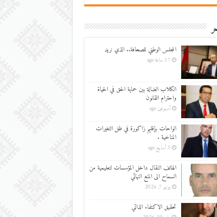
ر
المجلس الوطني للصحافة.. الذي نريد
17 ساعة ago
الكلاب الضالة بين حماية الحق في الحياة
واحترام القانون
أسبوعين ago
الواحات بإقليم زاكورة في ظل التغيرات
المناخية .
3 أسابيع ago
الهاتف النقال داخل المؤسسات لتعليمية من
السماح الى المنع النهائي
يونيو 7, 2026
تحقيق الاكتفاء الذاتي