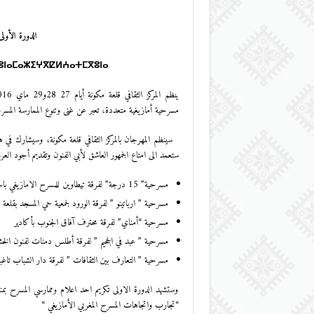
الدورة الأول
ⵓⵏⴰⵎⴰⵣⵉⵖⴳⵇⵍⵄⴰⵜⵎⴳⵓⵏⴰ
مسرحية أمازيغية متعددة، تعبر عن غنى وتنوع الممارسة المسرحي
سينظم المهرجان بالمركز الثقافي قلعة مكونة، وسيشارك في هذه
ستعمد الى امتاع الجمهور العاشق لأبي الفنون وتقديم أجود ال
مسرحية” 15 درجة” لفرقة تيطاوين للمسرح الامازيغي بالحسيمة
مسرحية ” ارباتينو ” لفرقة الورود لجمعية حي المسجد بقلعة 
مسرحية “أمناي” لفرقة محترف آفاق الجنوب بأكادير
مسرحية ” عبد في الجحيم ” لفرقة أطلس دمنات لفنون الخش
مسرحية ” التعارف بين الثقافات ” لفرقة دار الشباب تاغ
وستشهد الدورة الاولى تكريم احد اعلام وممارسي المسرح ب
“تجارب واتجاهات المسرح المغربي الأمازيغي “