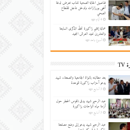
تفاصيل الحالة الصحية لشاب تعرض لدغة
أفعى بورزازات وتدخل عاجل للقطاع
الصحي
4 أيام ago
عمالة إقليم زاكورة تخلّد الذكرى السابعة
والعشرين لعيد العرش المجيد
أسبوع واحد ago
 TV
بعد مطالبته بالنواة الجامعية والصحة.. شهيد
يدعو أحزاب زاكورة للوحدة
3 أسابيع ago
عبد الرحيم شهيد يدق ناقوس الخطر حول
أزمة مياه الواحات بزاكورة
3 أسابيع ago
عبد الرحيم شهيد يدعو إلى وضع مصلحة
زاكورة فوق كل اعتبار