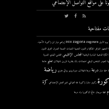
عونا على مواقع التواصل اﻹجتماعي
ات مفتاحية
zagora
zagoura
ى
INDH
إبراهيم دياز
ابن زاكورة
الأحياء
 التجهيز
الحرائق
الحكاية و الفنون الشعبية
الشحات
الصحة
العمران
الغرق
الفنون
المجلس الإقليمي
الكرة الذهبية
المبادرة الوطنية
المجلس البلدي
المديرية
تعليم
ية
المعيدر
المنتخب الوطني
امتحانات
باك
بلغارية
تازرين
تافيلالت
جماعة
رياضة
درعة
حملة
دباز
درعة تافيلالت
دورة يونيو
روائي مغربي
كورة
كرة
زكونو
ستارا زاكورة
طه العياشي
قسم العمل الإجتماعي
م
مجلة
مهرجان
نتائج الباكلوريا
واد درعة