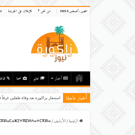
من نحن ؟
للإعلان على الجريدة
ات
الخميس , أغسطس 6 2026
أخبار
تعليم
صحة
ثقافة
أخبار عاجلة
استنفار بزاكورة بعد وفاة طفلين غرقاً ف
الرئيسية
/
اﻷرشيف
/
ⴳⵓⵏⴰⵎⴰⵣⵉⵖⴳⵇⵍⵄⴰⵜⵎⴳⵓⵏⴰ