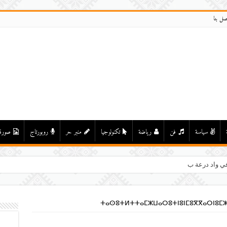
صل بنا
سياسة
فن
رياضة
تكنولوجيا
منبر حر
روبورتاج
صورة
ي واد درعة بأولاد يحيى لكراير
ⵜⴰⵙⵓⵜⵍⵜⵜⴰⵎⵣⵡⴰⵔⵓⵜⵏⵓⵏⵎⵓⴳⴳⴰⵔⵏⵓⵎⵣ