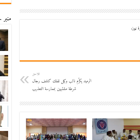
منبر ح
 نيوز.
اللاحق
الرميد يكرّم نائب وكيل للملك كشف رجال
شرطة مشتبهين بممارسة التعذيب