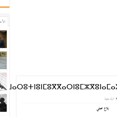
اﻷح
ⵣⵡⴰⵔⵓⵜⵏⵓⵏⵎⵓⴳⴳⴰⵔⵏⵓⵎⵣⴳⵓⵏⴰⵎⴰ
اترك تعليقا
بلاغ صحفي