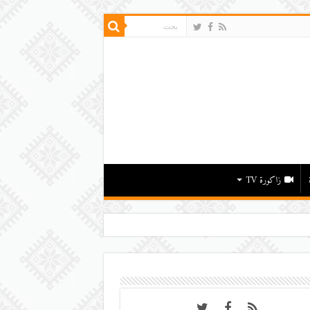
زاكورة TV