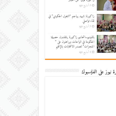
3 أسابيع ago
زاكورة: شهيد يهاجم “التغول الحكومي” في
لقاء تواصلي
3 أسابيع ago
بالفيديو..اتحاديو زاكورة ينتقدون حصيلة
الحكومة في الواحات ويراهنون على ”
المنجزات” لتصدر الانتخابات بالإقليم
4 أسابيع ago
 نيوز على الفايسبوك