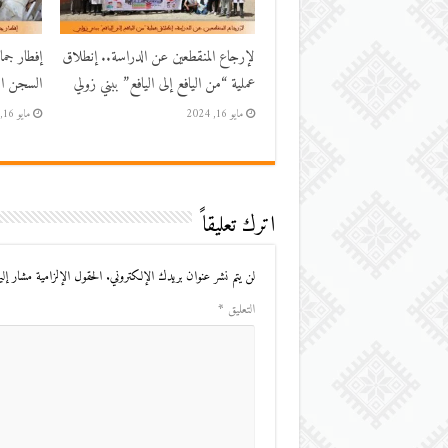
لإرجاع المنقطعين عن الدراسة.. إنطلاق
إفطار جم
عملية “من اليافع إلى اليافع” ببني زولي
السجن الم
مايو 16, 2024
مايو 16, 2024
اترك تعليقاً
لن يتم نشر عنوان بريدك الإلكتروني.
الحقول الإلزامية مشار إليه
التعليق
*