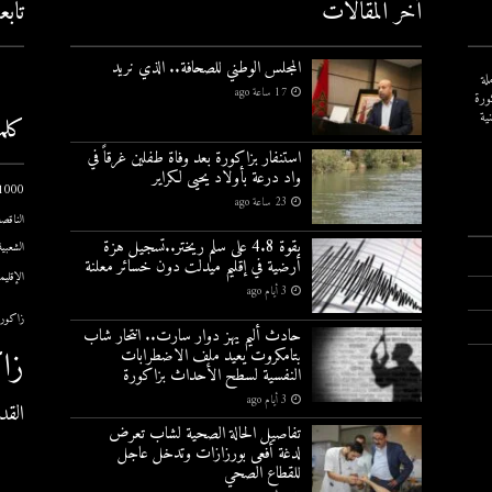
أخر المقالات
تاب
المجلس الوطني للصحافة.. الذي نريد
لة
17 ساعة ago
ورة
ية
كلم
استنفار بزاكورة بعد وفاة طفلين غرقاً في
واد درعة بأولاد يحيى لكراير
1000 يوم الاول
23 ساعة ago
الناقصة
بقوة 4.8 على سلم ريختر..تسجيل هزة
الشعبية
أرضية في إقليم ميدلت دون خسائر معلنة
الإقليم
3 أيام ago
زاكورة
حادث أليم يهز دوار سارت.. انتحار شاب
زا
بتامكروت يعيد ملف الاضطرابات
النفسية لسطح الأحداث بزاكورة
3 أيام ago
القد
تفاصيل الحالة الصحية لشاب تعرض
لدغة أفعى بورزازات وتدخل عاجل
للقطاع الصحي