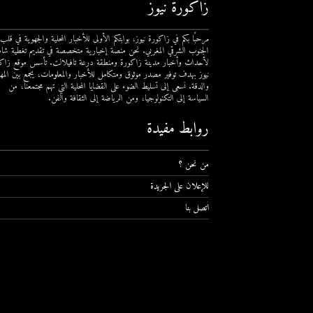
زاكورة نيوز
مرحبًا بكم في زاكورة نيوز، بوابتكم الأولى للأخبار المحلية والجهوية في قلب
الجنوب الشرقي المغربي. نحن منصة إخبارية متخصصة في تقديم تغطية شام
لأحداث وأخبار مدينة زاكورة ومنطقة درعة تافيلالت. تأسس موقع زاك
نيوز بهدف توفير مصدر موثوق ومتكامل للأخبار والمعلومات، يجمع بين المهن
والدقة. نسعى إلى تسليط الضوء على القضايا المحلية التي تهم مجتمعنا، من
السياسة إلى التكنولوجيا، ومن الرياضة إلى الثقافة والفن.
روابط مفيدة
من نحن ؟
للإعلان على الجريدة
اتصل بنا